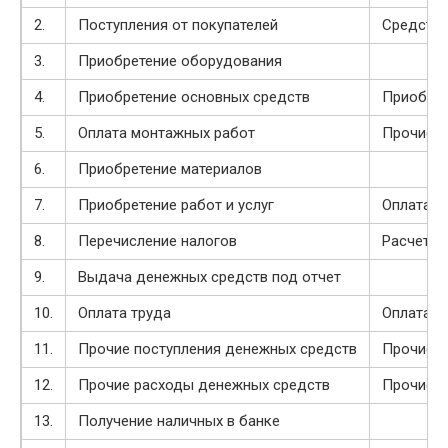
2.
Поступления от покупателей
Средства
3.
Приобретение оборудования
4.
Приобретение основных средств
Приобрет
5.
Оплата монтажных работ
Прочие п
6.
Приобретение материалов
7.
Приобретение работ и услуг
Оплата т
8.
Перечисление налогов
Расчеты 
9.
Выдача денежных средств под отчет
10.
Оплата труда
Оплата т
11.
Прочие поступления денежных средств
Прочие п
12.
Прочие расходы денежных средств
Прочие р
13.
Получение наличных в банке