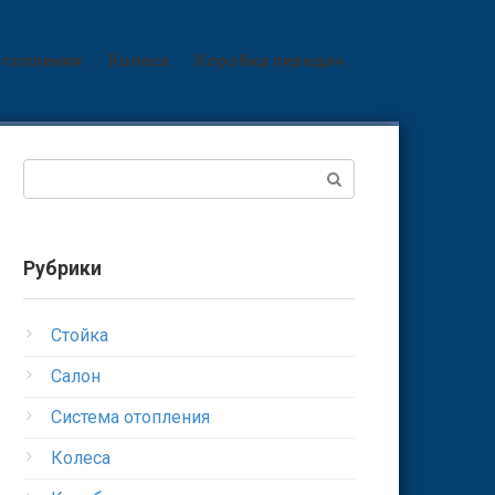
отопления
Колеса
Коробка передач
Поиск:
Рубрики
Стойка
Салон
Система отопления
Колеса