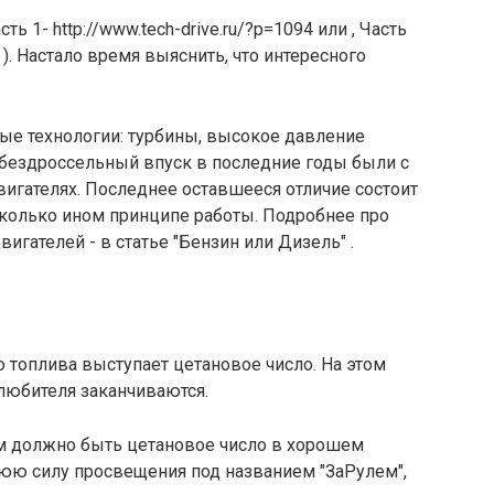
ь 1- http://www.tech-drive.ru/?p=1094 или , Часть
ли ). Настало время выяснить, что интересного
ные технологии: турбины, высокое давление
 бездроссельный впуск в последние годы были с
игателях. Последнее оставшееся отличие состоит
сколько ином принципе работы. Подробнее про
гателей - в статье "Бензин или Дизель" .
 топлива выступает цетановое число. На этом
любителя заканчиваются.
им должно быть цетановое число в хорошем
юю силу просвещения под названием "ЗаРулем",