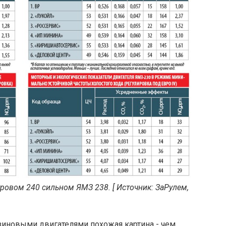
тровом 240 сильном ЯМЗ 238. [ Источник: ЗаРулем,
нзиновыми двигателями похожая картина - чем