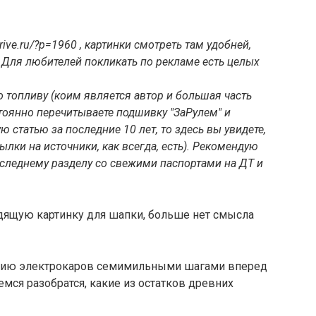
drive.ru/?p=1960 , картинки смотреть там удобней,
 Для любителей покликать по рекламе есть целых
о топливу (коим является автор и большая часть
тоянно перечитываете подшивку "ЗаРулем" и
статью за последние 10 лет, то здесь вы увидете,
ылки на источники, как всегда, есть). Рекомендую
оследнему разделу со свежими паспортами на ДТ и
.
ходящую картинку для шапки, больше нет смысла
трию электрокаров семимильными шагами вперед
ся разобратся, какие из остатков древних