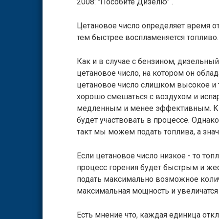
2008: "Пособите Дизелю" .
Цетановое число определяет время от
тем быстрее воспламеняется топливо.
Как и в случае с бензином, дизельны
цетановое число, на котором он обла
цетановое число слишком высокое и т
хорошо смешаться с воздухом и испар
медленным и менее эффективным. Кис
будет участвовать в процессе. Однак
такт мы можем подать топлива, а зна
Если цетановое число низкое - то топл
процесс горения будет быстрым и жес
подать максимально возможное количе
максимальная мощность и увеличатся
Есть мнение что, каждая единица отк