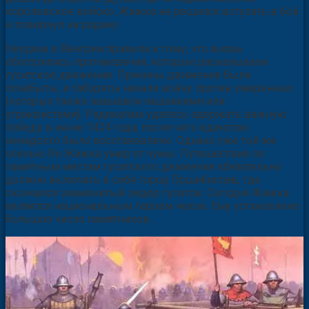
королевское войско. Жижка не решился вступать в бой
и повернул на родину.
Неудача в Венгрии привела к тому, что вновь
обострились противоречия, которые раскалывали
гуситское движение. Причины движения были
позабыты, и табориты начали войну против умеренных
(которых также называли чашниками или
утраквистами). Радикалам удалось одержать важную
победу в июне 1424 года, после чего единство
ненадолго было восстановлено. Однако уже той же
осенью Ян Жижка умер от чумы. Путешествие по
памятным местам гуситского движения обязательно
должно включать в себя город Пршибислав, где
скончался знаменитый лидер гуситов. Сегодня Жижка
является национальным героем чехов. Ему установлено
большое число памятников.