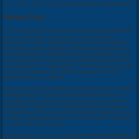
того, чтобы облегчить процесс обучения людей грамоте.
Гибель Гуса
В 1414 году Ян Гус был вызван на Констанцский собор,
который проходил в немецком городе на берегу
Боденского озера. Формально целью этого собрания
было обсуждение кризиса в католической Церкви, в
которой произошел Великий западный раскол. Уже на
протяжении почти сорока лет существовали сразу два
папы. Один был в Риме, другой - во Франции. При этом
половина католических стран поддержала одного, а
другая половина - второго.
У Яна Гуса уже был конфликт с Церковью, его пытались
изолировать от паствы, запрещали деятельность, но
благодаря заступничеству чешских светских властей
популярный священник продолжал свою проповедь.
Отправляясь в Констанц, он потребовал гарантий, что его
не тронут. Обещания были даны. Но когда Гус оказался
на соборе, его арестовали.
Мотивировал это тем, что лично он никаких обещаний не