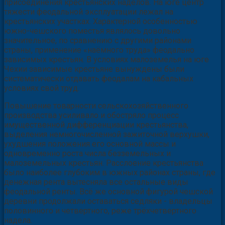
присоединения крестьянских наделов. На юге центр
тяжести феодальной эксплуатации лежал на
крестьянских участках. Характерной особенностью
южно-чешского поместья являлось довольно
значительное, по сравнению с другими районами
страны, применение «наёмного труда» феодально
зависимых крестьян. В условиях малоземелья на юге
Чехии зависимые крестьяне вынуждены были
систематически отдавать феодалам на кабальных
условиях свой труд.
Повышение товарности сельскохозяйственного
производства усиливало и обостряло процесс
имущественной дифференциации крестьянства,
выделения немногочисленной зажиточной верхушки,
ухудшения положения его основной массы и
одновременно роста числа безземельных и
малоземельных крестьян. Расслоение крестьянства
было наиболее глубоким в южных районах страны, где
денежная рента вытесняла все остальные виды
феодальной ренты. Всё же основной фигурой чешской
деревни продолжали оставаться седляки - владельцы
половинного и четвертного, реже трёхчетвертного
надела.