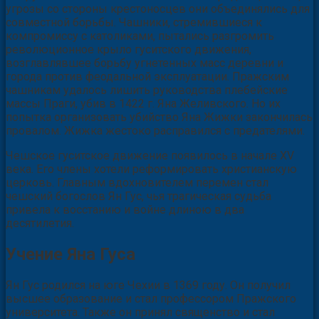
угрозы со стороны крестоносцев они объединялись для
совместной борьбы. Чашники, стремившиеся к
компромиссу с католиками, пытались разгромить
революционное крыло гуситского движения,
возглавлявшее борьбу угнетенных масс деревни и
города против феодальной эксплуатации. Пражским
чашникам удалось лишить руководства плебейские
массы Праги, убив в 1422 г. Яна Желивского. Но их
попытка организовать убийство Яна Жижки закончилась
провалом. Жижка жестоко расправился с предателями.
Чешское гуситское движение появилось в начале XV
века. Его члены хотели реформировать христианскую
церковь. Главным вдохновителем перемен стал
чешский богослов Ян Гус, чья трагическая судьба
привела к восстанию и войне длиною в два
десятилетия.
Учение Яна Гуса
Ян Гус родился на юге Чехии в 1369 году. Он получил
высшее образование и стал профессором Пражского
университета. Также он принял священство и стал