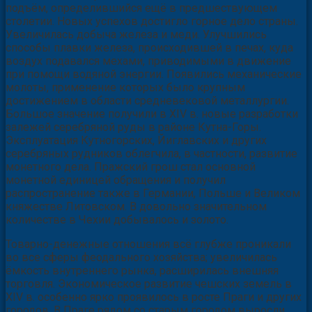
подъём, определившийся ещё в предшествующем
столетии. Новых успехов достигло горное дело страны.
Увеличилась добыча железа и меди. Улучшились
способы плавки железа, происходившей в печах, куда
воздух подавался мехами, приводимыми в движение
при помощи водяной энергии. Появились механические
молоты, применение которых было крупным
достижением в области средневековой металлургии.
Большое значение получили в XIV в. новые разработки
залежей серебряной руды в районе Кутна-Горы.
Эксплуатация Кутногорских, Йиглавских и других
серебряных рудников облегчила, в частности, развитие
монетного дела. Пражский грош стал основной
монетной единицей обращения и получил
распространение также в Германии, Польше и Великом
княжестве Литовском. В довольно значительном
количестве в Чехии добывалось и золото.
Товарно-денежные отношения всё глубже проникали
во все сферы феодального хозяйства; увеличилась
ёмкость внутреннего рынка, расширилась внешняя
торговля. Экономическое развитие чешских земель в
XIV в. особенно ярко проявилось в росте Праги и других
городов. В Праге рядом со старым городом выросли