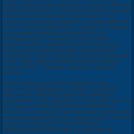
победой добрых людей над злыми. Переворот табориты
представляли себе как акт насильственного устранения
«грешников и противников закона божьего», под
которыми они мыслили феодалов, высший церковный
клир и чиновников феодального государства. Табориты
рассматривали переворот как «дело бога», но
утверждали, что он должен быть начат руками
«верных», руками «ревнителей божьего дела», под
которыми они понимали людей, принадлежащих к
трудящемуся народу. Каждый из «верных» призывался
к тому, чтобы «лично проливать кровь противников
закона Христа» и «омывать свои руки в крови его
врагов».
В крае, очищенном от врагов, табориты хотели
уничтожить все феодальные порядки и возвратить
крестьянству общинные угодья. Они запрещали
«крестьянам и всем подданным» платить какой бы то ни
было чинш и десятину феодалам и намеревались
установить в своем крае «царство божье», при котором
«исчезнет всякий властитель, прекратится дань и всякое
светское государство». Полный переворот
предусматривался таборитами и в делах церкви.