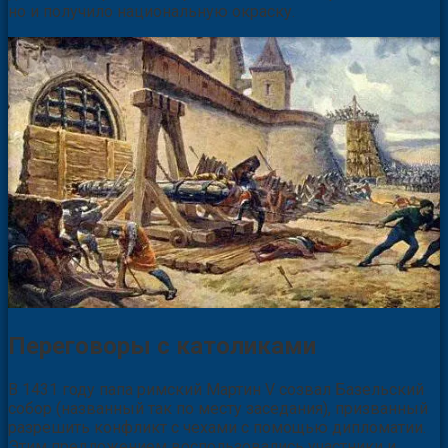
но и получило национальную окраску.
Переговоры с католиками
В 1431 году папа римский Мартин V созвал Базельский
собор (названный так по месту заседания), призванный
разрешить конфликт с чехами с помощью дипломатии.
Этим предложением воспользовались участники и