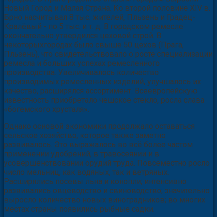
Новый Город и Малая Страна. Ко второй половине XIV в.
Брно насчитывал 8 тыс. жителей, Пльзень и Градец-
Кралёвый - по 5 тыс. и т. д. В городском ремесле
окончательно утвердился цеховой строй. В
некоторыхгородах было свыше 50 цехов (Прага,
Пльзень), что свидетельствовало о росте специализации
ремесла и больших успехах ремесленного
производства. Увеличивалось количество
производимых ремесленных изделий, улучшалось их
качество, расширялся ассортимент. Всеевропейскую
известность приобретало чешское стекло, росла слава
«богемского хрусталя».
Однако основой экономики продолжало оставаться
сельское хозяйство, которое также заметно
развивалось. Это выражалось во всё более частом
применении удобрений, в травосеянии и в
усовершенствовании орудий труда. Повсеместно росло
число мельниц, как водяных, так и ветряных.
Расширялись посевы льна и конопли; интенсивно
развивались овцеводство и свиноводство; значительно
выросло количество новых виноградников; во многих
местах страны появились рыбные садки.