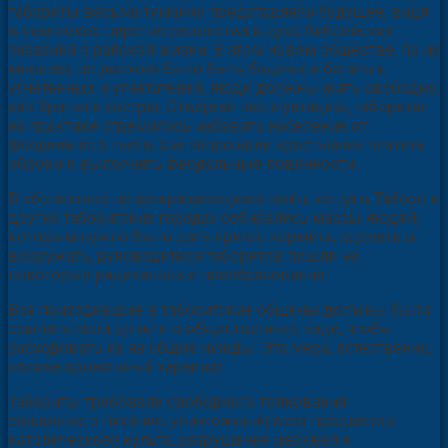
табориты весьма туманно представляли будущее, видя
в нем некое царство равенства в духе библейских
сказаний о райской жизни. В этом новом обществе, по их
мнению, не должно было быть бедных и богатых,
угнетенных и угнетателей, люди должны жить свободно,
как братья и сестры. Отвергая эксплуатацию, табориты
на практике стремились избавить население от
феодального гнета, они запрещали крестьянам платить
оброки и выполнять феодальные повинности.
В обстановке непрекращающихся войн, когда в Таборе и
других таборитских городах собирались массы людей,
которым нужно было дать приют, кормить, одевать и
вооружать, руководители таборитов пошли на
некоторые радикальные преобразования.
Все приходившие в таборитские общины должны были
ссыпать свои деньги в общественные кади, чтобы
расходовать их на общие нужды. Эта мера, естественно,
носила временный характер.
Табориты требовали свободного толкования
священного писания, уничтожения всех предметов
католического культа, разрушения церквей и