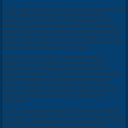
В 1421 году имперское войско, которое также включало
в себя отряды венгерских и польских рыцарей,
вернулось в Чехию. Целью Сигизмунда был город
Жатец, который располагался недалеко от немецкой
провинции Саксонии. На помощь осажденной крепости
пришло войско таборитов, во главе которого стоял Ян
Жижка. Город удалось отстоять и с того дня война шла с
переменным успехом для обеих сторон.
Скоро участники гуситского движения получили
поддержку от неожиданного союзника в лице
православного войска, пришедшего из Великого
Княжества Литовского. В этой стране шла интенсивная
внутренняя борьба за сохранение прежней веры и
отказа от католического влияния, которое шло из
Польши. Несколько лет литовцы, а также их русские
поданные помогали гуситам в их войне против
императора.
В 1423 году кратковременный успех Жижки позволил
ему вместе с армией полностью очистить свою страну и
даже начать интервенцию в соседнюю Венгрию. Гуситы
дошли до берегов Дуная, где их ждало местное