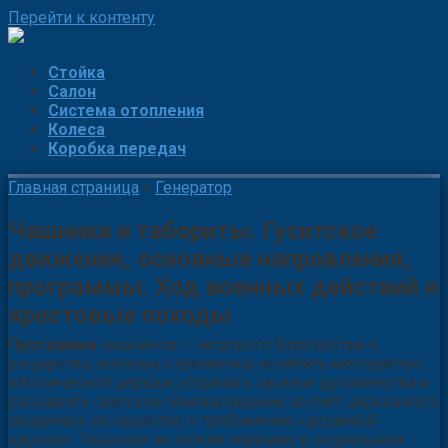
Перейти к контенту
Стойка
Салон
Система отопления
Колеса
Коробка передач
Главная страница
»
Генератор
Чашники и табориты. Гуситское
движение, основные направления,
программы. Ход военных действий и
крестовые походы
Программа
чашников -- чешского бюргерства и
рыцарства, которые стремились ослабить могущество
католической церкви, устранить засилье духовенства и
расширить светское землевладение за счёт церковного,
сводилась по существу к требованию «дешёвой
церкви». Чашники не хотели перемен в социальном