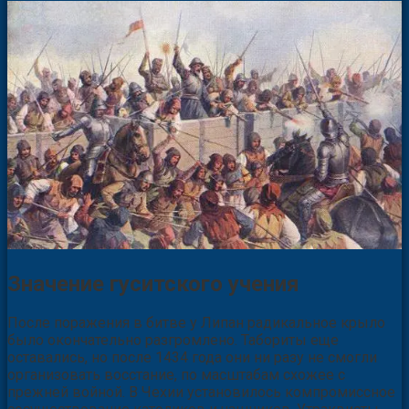
Значение гуситского учения
После поражения в битве у Липан радикальное крыло
было окончательно разгромлено. Табориты еще
оставались, но после 1434 года они ни разу не смогли
организовать восстание, по масштабам схожее с
прежней войной. В Чехии установилось компромиссное