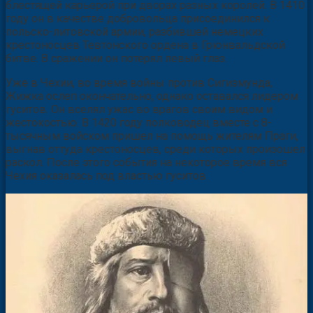
блестящей карьерой при дворах разных королей. В 1410
году он в качестве добровольца присоединился к
польско-литовской армии, разбившей немецких
крестоносцев Тевтонского ордена в Грюнвальдской
битве. В сражении он потерял левый глаз.
Уже в Чехии, во время войны против Сигизмунда,
Жижка ослеп окончательно, однако оставался лидером
гуситов. Он вселял ужас во врагов своим видом и
жестокостью. В 1420 году полководец вместе с 8-
тысячным войском пришел на помощь жителям Праги,
выгнав оттуда крестоносцев, среди которых произошел
раскол. После этого события на некоторое время вся
Чехия оказалась под властью гуситов.