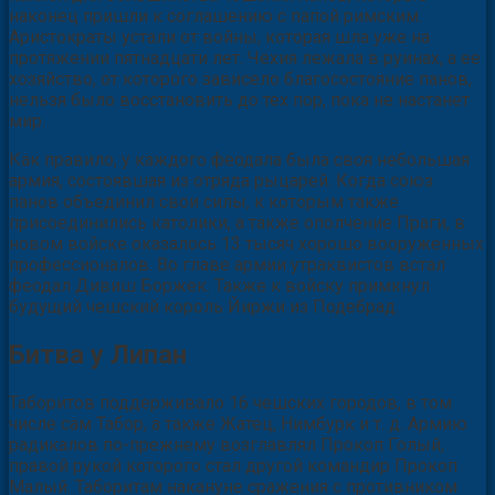
наконец пришли к соглашению с папой римским.
Аристократы устали от войны, которая шла уже на
протяжении пятнадцати лет. Чехия лежала в руинах, а ее
хозяйство, от которого зависело благосостояние панов,
нельзя было восстановить до тех пор, пока не настанет
мир.
Как правило, у каждого феодала была своя небольшая
армия, состоявшая из отряда рыцарей. Когда союз
панов объединил свои силы, к которым также
присоединились католики, а также ополчение Праги, в
новом войске оказалось 13 тысяч хорошо вооруженных
профессионалов. Во главе армии утраквистов встал
феодал Дивиш Боржек. Также к войску примкнул
будущий чешский король Йиржи из Подебрад.
Битва у Липан
Таборитов поддерживало 16 чешских городов, в том
числе сам Табор, а также Жатец, Нимбурк и т. д. Армию
радикалов по-прежнему возглавлял Прокоп Голый,
правой рукой которого стал другой командир Прокоп
Малый. Таборитам накануне сражения с противником