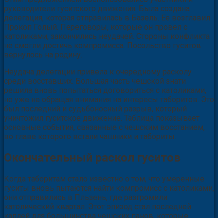
руководители гуситского движения. Была создана
делегация, которая отправилась в Базель. Ее возглавил
Прокоп Голый. Переговоры, которые он провел с
католиками, закончились неудачей. Стороны конфликта
не смогли достичь компромисса. Посольство гуситов
вернулось на родину.
Неудача делегации привела к очередному расколу
среди восставших. Большая часть чешской знати
решила вновь попытаться договориться с католиками,
но уже не обращая внимания на интересы таборитов. Это
был последний и судьбоносный разрыв, который
уничтожил гуситское движение. Таблица показывает
основные события, связанные с чешским восстанием,
во главе которого встали чашники и табориты.
Окончательный раскол гуситов
Когда таборитам стало известно о том, что умеренные
гуситы вновь пытаются найти компромисс с католиками,
они отправились в Пльзень, где разгромили
католический квартал. Этот эпизод стал последней
каплей для большинства чешских панов, которые