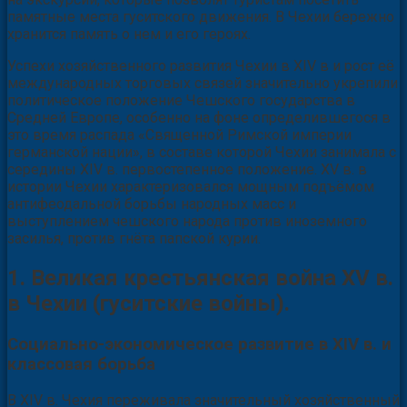
памятные места гуситского движения. В Чехии бережно
хранится память о нем и его героях.
Успехи хозяйственного развития Чехии в XIV в и рост её
международных торговых связей значительно укрепили
политическое положение Чешского государства в
Средней Европе, особенно на фоне определившегося в
это время распада «Священной Римской империи
германской нации», в составе которой Чехии занимала с
середины XIV в. первостепенное положение. XV в. в
истории Чехии характеризовался мощным подъёмом
антифеодальной борьбы народных масс и
выступлением чешского народа против иноземного
засилья, против гнёта папской курии.
1. Великая крестьянская война XV в.
в Чехии (гуситские войны).
Социально-экономическое развитие в XIV в. и
классовая борьба
В XIV в. Чехия переживала значительный хозяйственный