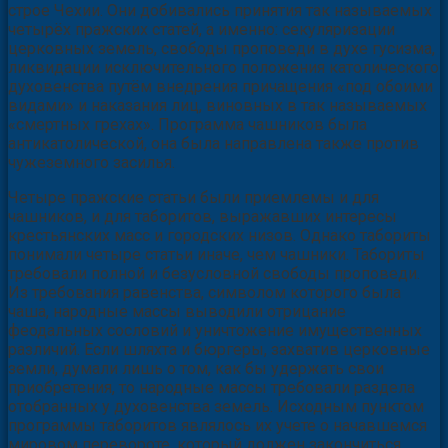
строе Чехии. Они добивались принятия так называемых
четырёх пражских статей, а именно: секуляризации
церковных земель, свободы проповеди в духе гусизма,
ликвидации исключительного положения католического
духовенства путём внедрения причащения «под обоими
видами» и наказания лиц, виновных в так называемых
«смертных грехах». Программа чашников была
антикатолической, она была направлена также против
чужеземного засилья.
Четыре пражские статьи были приемлемы и для
чашников, и для таборитов, выражавших интересы
крестьянских масс и городских низов. Однако табориты
понимали четыре статьи иначе, чем чашники. Табориты
требовали полной и безусловной свободы проповеди.
Из требования равенства, символом которого была
чаша, народные массы выводили отрицание
феодальных сословий и уничтожение имущественных
различий. Если шляхта и бюргеры, захватив церковные
земли, думали лишь о том, как бы удержать свои
приобретения, то народные массы требовали раздела
отобранных у духовенства земель. Исходным пунктом
программы таборитов являлось их учете о начавшемся
мировом перевороте, который должен закончиться