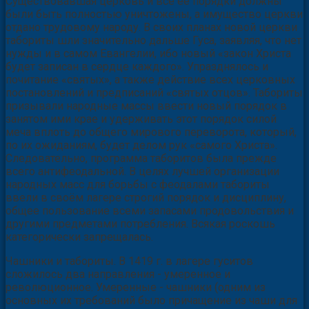
Существовавшая церковь и все её порядки должны
были быть полностью уничтожены, а имущество церкви
отдано трудовому народу. В своих планах новой церкви
табориты шли значительно дальше Гуса, заявляя, что нет
нужды и в самом Евангелии, ибо новый «закон Христа
будет записан в сердце каждого». Упразднялось и
почитание «святых», а также действие всех церковных
постановлений и предписаний «святых отцов». Табориты
призывали народные массы ввести новый порядок в
занятом ими крае и удерживать этот порядок силой
меча вплоть до общего мирового переворота, который,
по их ожиданиям, будет делом рук «самого Христа».
Следовательно, программа таборитов была прежде
всего антифеодальной. В целях лучшей организации
народных масс для борьбы с феодалами табориты
ввели в своём лагере строгий порядок и дисциплину,
общее пользование всеми запасами продовольствия и
другими предметами потребления. Всякая роскошь
категорически запрещалась.
Чашники и табориты. В 1419 г. в лагере гуситов
сложилось два направления - умеренное и
революционное. Умеренные - чашники (одним из
основных их требований было причащение из чаши для