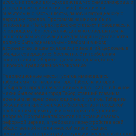
всех, а не только для духовенства, что символизировало
упразднение привилегий клира) объединяли
значительную часть шляхты, панов и патрицианскую
верхушку городов. Программа чашников была
изложена в «Четырех пражских статьях» и сводилась к
следующему: богослужение должно совершаться на
чешском языке; причащение для мирян и духовенства
должно быть одинаковым - хлебом и вином;
духовенство лишается всяких привилегий; церковные
обряды совершаются бесплатно. Эти требования
поддержали и табориты, давая им, однако, более
широкое и радикальное толкование.
Революционные массы гуситов именовались
таборитами - от названия горы Табор, на которой
собирался народ в начале движения; в 1420 г. в Южной
Чехии был основан город Табор, ставший главным
военным лагерем революционных гуситов. Табариты
объединяли крестьян, часть бюргерства и городской
плебс; к ним примкнули и некоторые обедневшие
дворяне. Программа таборитов не ограничивалась
реформой церкви, а требовала переустройства всей
общественной и политической жизни. Однако
решительно отвергая существующий феодальный строй,