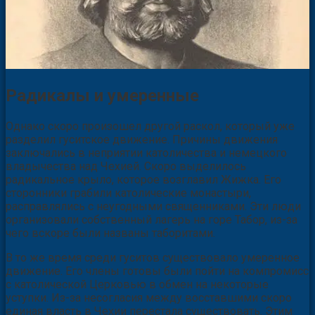
Радикалы и умеренные
Однако скоро произошел другой раскол, который уже
разделил гуситское движение. Причины движения
заключались в неприятии католичества и немецкого
владычества над Чехией. Скоро выделилось
радикальное крыло, которое возглавил Жижка. Его
сторонники грабили католические монастыри,
расправлялись с неугодными священниками. Эти люди
организовали собственный лагерь на горе Табор, из-за
чего вскоре были названы таборитами.
В то же время среди гуситов существовало умеренное
движение. Его члены готовы были пойти на компромисс
с католической Церковью в обмен на некоторые
уступки. Из-за несогласия между восставшими скоро
единая власть в Чехии перестала существовать. Этим