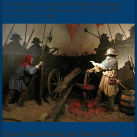
попытался воспользоваться император Сигизмунд,
который начал организовывать второй Крестовый
поход против еретиков.
Крестовый поход против гуситов