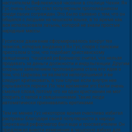
настоятелем Вифлеемской часовни в столице Чехии. Ян
Гус очень быстро стал популярным проповедником
среди своих сограждан. Это было связано с тем, что он
общался с людьми на чешском языке, в то время как
вся использовала латынь, которой не знали простые
народные массы.
Гуситское движение сформировалось вокруг тех
тезисов, которые выдвинул Ян Гус, споря с папским
престолом о том, что подобает христианскому
священнику. Чешский реформатор считал, что нельзя
продавать за деньги должности и индульгенции. Другим
спорным заявлением проповедника стала его идея о
том, что Церковь не является непогрешимой и ее
следует критиковать, в том случае если внутри нее
скрываются пороки. По тем временам это были очень
смелые слова, потому что ни один христианин не мог
спорить с папой и священниками. Такие люди
автоматически признавались еретиками.
Тем не менее Гус некоторое время счастливо избегал
расправы благодаря своей популярности в народе.
Церковный реформатор был еще и просветителем. Он
предложил внести изменения в чешскую азбуку для