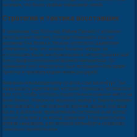
человек, что было крайне серьезной силой.
Стратегия и тактика восставших
В сражении под Усти-над-Лабем Прокоп с успехом
использовал тактику, которая появилась еще во
времена Яна Жижки. Начало гуситского движения
отличалось тем, что новые боевые отряды из
ополченцев были необученными и непригодными для
боя с профессиональной армией императора. Со
временем этот недостаток был исправлен благодаря
притоку к протестующим чехам рыцарей.
Важным нововведением гуситов стал вагенбург. Так
называлось укрепление, которое строилось из повозок
для того, чтобы отстоять стратегически важное место на
поле битвы. Именно в чешскую войну в Европе начали
использовать огнестрельное оружие, однако оно еще
было в довольно примитивном состоянии и не могло
сильно повлиять на исход сражения. Ключевую роль
играла кавалерия, для которой вагенбурги оказались
тяжелым препятствием.