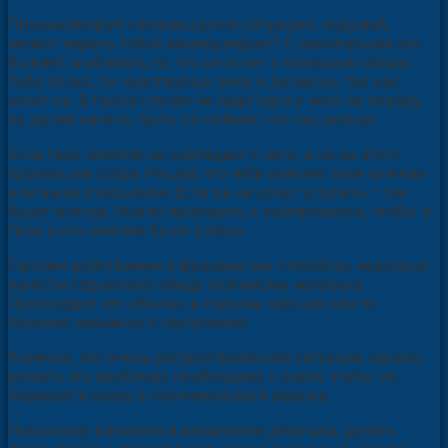
Проанализируй сложившуюся ситуацию, подумай,
может парень тобой манипулирует? С некоторыми это
бывает, выбивать, то, что он хочет с помощью обиды.
Тебе плохо, ты чувствуешь вину и делаешь, так как
хочет он. В таком случае не надо идти у него на поводу,
не делай ничего, пусть он поймет, что так нельзя.
Если твое мнение не совпадает с него, и из-за этого
произошла ссора. Решай, что тебе важнее твое мнение
или ваши отношения. Если он не хочет уступать – так
будет всегда. Нужно приходить к компромиссу, чтобы и
твое и его мнение было учтено.
Своими действиями и фразами мы способны невольно
нанести серьёзную обиду любимому человеку.
Происходит это обычно в порыве эмоций или по
причине неважного настроения.
Конечно, это очень распространённая ситуация, однако
решать эту проблему необходимо с умом, чтобы не
перевести ссору в окончательный разрыв.
Поскольку виновата в размолвке девушка, делать