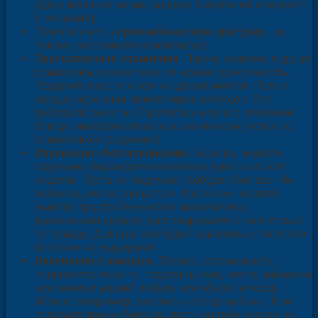
(одно желание за час, за день 5 желаний или всего
5 желаний);
Пригласи его на
романтическую прогулку
, на
пикник, на романтический вечер.
Прагматичные извинения.
Парни, конечно, в душе
романтики, но все-таки им нужна практичность.
Подарите ему, то о чем он давно мечтал. Путь к
сердцу мужчины лежит через желудок. Это
действительно так. Приготовь ему его любимое
блюдо, накорми его вкусным ужином (можно с
романтикой соединить).
Извинения «без извинений».
Если вы живете
отдельно, подождите несколько дней, а может
неделю. Пусть он подумает, побудет без вас. Ни
звонков, ни смс, ни встреч. А если вы живете
вместе, просто безучастно занимайтесь
домашними делами, разговаривайте с ним только
по поводу. Дальше все будет зависеть от того, кто
быстрее не выдержит.
Извинения с юмором.
Парню, скорее всего,
понравится, если ты подаришь ему, что-то забавное
как символ вашей любви, как оберег от ссор.
Можно, например, закопать «топор войны». Или
подарите парню беруши, пусть он тебя иногда не