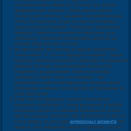
Обстановка должна быть удачной и
соответствовать моменту. Конечно же, важно
продумать все нюансы: слова, жесты, место.
Лучше всего остаться наедине с возлюбленным,
чтобы посторонние люди не смогли испортить
торжественный момент. Публичные извинения
подходят смелой и напористой барышне, да и
«баловать» подобным вниманием парня из-за
мелких обид всё же не стоит.
Не забывайте про взгляд во время извинений.
Глаза скажут то, что не передать словами – ваши
чувства, степень раскаяния и надежду на прощение
(именно поэтому личная встреча лучше смс).
Старайтесь выдерживать ответный взгляд
любимого парня, чтобы он понимал – вы
уверенная в себе юная барышня, которая ценит
отношения и именно поэтому просит прощение за
свой проступок.
Если слёз не сдержать, плачьте. Некоторые
женщины прибегают к этому аргументу в любой
ситуации, считая, что никакой мужчина не устоит
против мокрых женских глаз. Возможно, в чём-то
они и правы, но есть два
интересных момента
. Во-