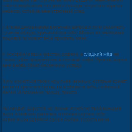
Мой милый, так грустно на моей душе от нанесённого
тебе оскорбления, что даже звёзды потухли в чёрных
небесах, оставив мне угрюмый след.
…
Лёгким дуновением весенних ветров я хочу разогнать
туманы обиды, причинённой тебе. Может их ласковый
поцелуй поможет тебе простить меня.
…
Я оскорбила твои чувства, родной, и
сладкий мёд
на
твоих губах превратился в горький кофе. Прости, верни
мне вновь свою беспечную усладу.
…
Хочу коснуться твоих крыльев нежных, которые хранят
меня от грешной суеты, но я обидела тебя, любимый
Ангел. И пламенно прошу, прости.
…
Ты сердит, дорогой, но помни: я люблю твой каждый
вдох и нежное дыханье, и готова окутать тебя
солнечным одеялом своей любви. Прости меня.