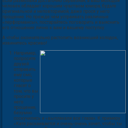
Если размолвка достаточно серьёзная, а ваш молодой
человек обладает хорошим чувством юмора, будьте
оригинальной и неповторимой, даже прося у него
прощение. Но прежде чем устраивать различные
«перформансы», постарайтесь поговорить и выяснить
его отношение лично к вам и вашему поступку.
А чтобы окончательно растопить возникший холодок,
извинитесь красиво!
Например,
попросите
друзей
отправить
ему смс,
которые
гласят о
том, что вы
просите у
него
прощение,
безумно
соскучились и «выплакали все глаза». К примеру: