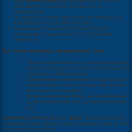
Постарайся убедить его
своей смс, в том что,
тебе дороги отношения, что ради них ты
изменишься;
Не думай, что после первой смс, он напишет, что
все хорошо и что, он тебя простил;
Если хочешь получить ответ после своего
сообщения, в конце напиши «Ты готов меня
простить?».
Вот тебе примеры «правильных» смс:
Прошу, извини меня за то, что больно сделала
когда-то. Поверь, я это не со зла, позволь, мне
снова быть с тобою рядом!
Сердцу моему невыносимо плохо, я признаю,
что вела себя жестоко. Я прошу тебя, извини,
зла на меня ты не держи!
Молю, извини меня. Молю, не оставляй меня.
Ты мой воздух, мой свет, без тебя мне жизни
нет!
Извинения должны быть от души.
Прежде приносить
извинения перед парнем, нужно подумать нужно ли тебе
это, хочешь ли ты этого.