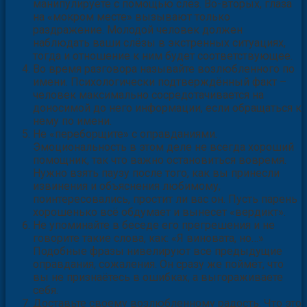
первых, ваш избранник может посчитать, что вы
манипулируете с помощью слёз. Во-вторых, глаза
на «мокром месте» вызывают только
раздражение. Молодой человек должен
наблюдать ваши слёзы в экстренных ситуациях,
тогда и отношение к ним будет соответствующее.
Во время разговора называйте возлюбленного по
имени. Психологически подтверждённый факт –
человек максимально сосредотачивается на
доносимой до него информации, если обращаться к
нему по имени.
Не «переборщите» с оправданиями.
Эмоциональность в этом деле не всегда хороший
помощник, так что важно остановиться вовремя.
Нужно взять паузу после того, как вы принесли
извинения и объяснения любимому,
поинтересовались, простит ли вас он. Пусть парень
хорошенько всё обдумает и вынесет «вердикт».
Не упоминайте в беседе его прегрешения и не
говорите такие слова, как: «Я виновата, но…»
Подобные фразы нивелируют все предыдущие
оправдания, сожаления. Он сразу же поймёт, что
вы не признаётесь в ошибках, а выгораживаете
себя.