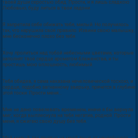
Родной, я в бесконтрольном взрыве, наполнила чашу
твоей души серостью обид. Прости, и я лишь сладкою
Любовью, буду литься в твои ладони.
…
Я запретила себе обижать тебя, милый. Но получилось
так, что нарушила своё правило. Извини свою малышку,
мне бесконечно плохо без тебя.
…
Хочу пролиться над тобой небесными цветами, которые
заполнят твоё сердце ароматом блаженства, и ты
простишь мою оплошность, любимый.
…
Тебя обидев, я сама наказана нечеловеческой тоскою, и
сердце, подобно загнанному зверьку, прячется в глубине
этой тоски. Прости меня…
…
Мне не дано повелевать временем, иначе я бы вернула
миг, когда выплеснула на тебя негатив, родной. Прости
меня, я сжигаю свою душу без тебя.
…