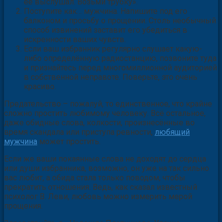
«Катя раскаивается и очень-очень хочет, чтобы ты
её выслушал. Возьми трубку».
Поступите как… мужчина. Напишите под его
балконом и просьбу о прощении. Столь необычный
способ извинений заставит его убедиться в
искренности ваших чувств.
Если ваш избранник регулярно слушает какую-
либо определённую радиостанцию, позвоните туда
и признайтесь перед многомиллионной аудиторией
в собственной неправоте. Поверьте, это очень
красиво.
Предательство – пожалуй, то единственное, что крайне
сложно простить любимому человеку. Всё остальное,
даже обидные слова, колкости, произнесённые во
время скандала или приступа ревности,
любящий
мужчина
может простить.
Если же ваши покаянные слова не доходят до сердца
или души избранника, возможно, он уже на так сильно
вас любит, а обида стала только поводом, чтобы
прекратить отношения. Ведь, как сказал известный
психолог В. Леви, любовь можно измерить мерой
прощения.