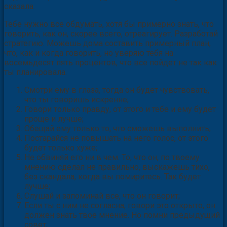
сказала.
Тебе нужно все обдумать, хотя бы примерно знать, что
говорить, как он, скорее всего, отреагирует. Разработай
стратегию. Можешь дома составить примерный план,
что, как и когда говорить, но уверяю тебя на
восемьдесят пять процентов, что все пойдет не так как
ты планировала.
Смотри ему в глаза, тогда он будет чувствовать,
что ты говоришь искренне;
Говори только правду, от этого и тебе и ему будет
проще и лучше;
Обещай ему только то, что сможешь выполнить;
Постарайся не повышать на него голос, от этого
будет только хуже;
Не обвиняй его ни в чем. То, что он, по твоему
мнению сделал не правильно, выскажешь тихо,
без скандала, когда вы помиритесь. Так будет
лучше;
Слушай и запоминай все, что он говорит;
Если ты с ним не согласна, говори это открыто, он
должен знать твое мнение. Но помни предыдущий
совет;