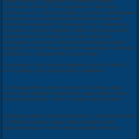
Здравствуйте, я - Надежда Плотникова. Удачно
отучившись в ЮУрГУ на специального психолога,
несколько лет посвятила работе с детьми с проблемами
в развитии и консультации родителей по вопросам
воспитания малышей. Полученный опыт применяю, в
том числе, и в деле создания статей психологической
направленности. Конечно, ни в коем случае не
претендую на истину в последней инстанции, однако
надеюсь, что мои статьи помогут уважаемым читателям
разобраться с какими-либо трудностями.
Я проникну в твоё сердце алмазною росой, и смою с
него ту обиду, что принесла тебе, любимый.
…
Я стану радужным лучом золотистого Солнца, ведь
только ему подвластно растопить льды обид. Я стану
маленьким теплом, чтобы ты скорее простил меня.
…
Любимый, извини за горячие слова. Я готова опуститься
в глубины холодных озёр, чтобы остудить свой
взрывной нрав, и пылать лишь искрами нежности.