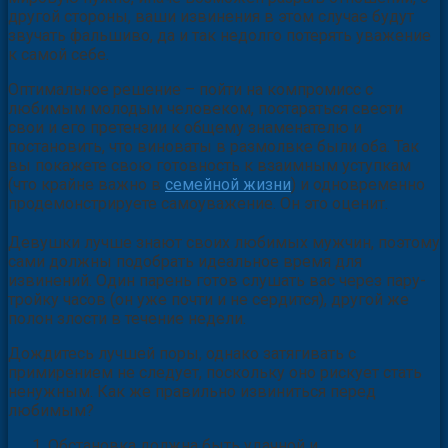
другой стороны, ваши извинения в этом случае будут
звучать фальшиво, да и так недолго потерять уважение
к самой себе.
Оптимальное решение – пойти на компромисс с
любимым молодым человеком, постараться свести
свои и его претензии к общему знаменателю и
постановить, что виноваты в размолвке были оба. Так
вы покажете свою готовность к взаимным уступкам
(что крайне важно в
семейной жизни
) и одновременно
продемонстрируете самоуважение. Он это оценит.
Девушки лучше знают своих любимых мужчин, поэтому
сами должны подобрать идеальное время для
извинений. Один парень готов слушать вас через пару-
тройку часов (он уже почти и не сердится), другой же
полон злости в течение недели.
Дождитесь лучшей поры, однако затягивать с
примирением не следует, поскольку оно рискует стать
ненужным. Как же правильно извиниться перед
любимым?