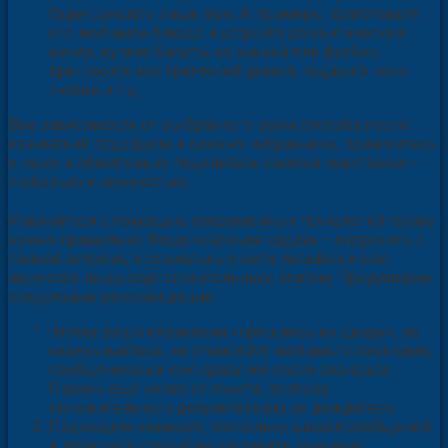
Доставьте своему возлюбленному радость. Что это
будет, решать лишь вам. К примеру, приготовьте
его любимое блюдо и устройте романтический
вечер, купите билеты на хоккей или футбол,
пригласите его приятелей домой, подарите ночь
любви и т.д.
Вне зависимости от выбранного вами способа после
извинений подойдите к своему избраннику, прижмитесь
к нему и обязательно поделитесь своими чувствами –
любовью и нежностью.
Извиняться с помощью современных технологий также
нужно правильно. Ваша основная задача – попросить о
личной встрече, а социальные сети, телефон и смс
являются лишь подготовительным этапом. Предлагаем
следующие рекомендации.
Чтобы ваши извинения «пришлись ко двору», не
навязывайтесь, не утомляйте любимого звонками,
сообщениями и смс сразу же после скандала.
Парень ещё кипит от злости, поэтому
положительного результата вы не дождётесь.
Подождите немного, поскольку шквал сообщений