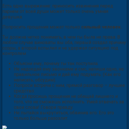
Есть одно выражение: приносить извинения перед
парнем от всей души может только очень умная
девушка.
Попросить прощения может только
сильный человек.
Ты должна четко понимать, в чем ты была не права. В
любом случае виноваты вы оба, первый создал причину
ссоры, а второй вспылил и не удержал ситуацию под
контролем.
Объясни ему, почему ты так поступила.
Не надоедай ему звонками и смс, напиши одно, но
правильное письмо и дай ему подумать. (Как его
написать, обсудим).
Попроси встречи с ним, прямой разговор – лучшее
средство.
Когда просишь прощения не обещай лишнего и
того, что не сможешь исполнить. Умей отвечать за
свои слова! Говори правду.
Не пытайся выкрутиться, обвинив его. Его это
только больше разозлит.