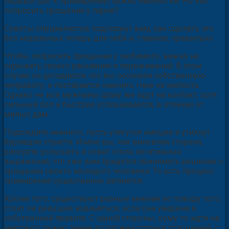
первый шаг к примирению нужно именно ей. Но как
попросить прощения у парня?
Советы специалистов подскажут вам, как сделать это
без моральных потерь для себя и, главное, правильно.
Чтобы попросить прощения у любимого, важно не
скрывать своего раскаяния и переживаний. В этом
случае он догадается, что вы осознали собственную
неправоту, и постарается сменить гнев на милость.
Однако не все мужчины сразу же идут на контакт, хотя
сильный пол и быстрее успокаивается, в отличие от
милых дам.
Подождите немного, пусть улягутся эмоции и утихнут
бурлящие страсти. Иначе вы, как виновная сторона,
рискуете услышать в ответ столь негативные
выражения, что уже вам придётся принимать решение о
прощении своего молодого человека. То есть процесс
примирения существенно затянется.
Кроме того, существуют разные мнения по поводу того,
стоит ли девушке извиняться, если она уверена в
собственной правоте. С одной стороны, кому-то идти на
мировую нужно, иначе возможен разрыв отношений, с