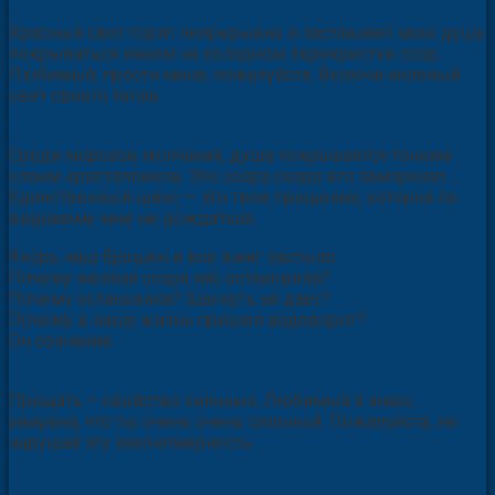
…
Красный свет горит непрерывно и заставляет мою душу
покрываться инеем на холодном перекрестке ссор.
Любимый, прости меня, пожалуйста. Включи зеленый
свет своего тепла.
…
Среди морозов молчания, душа покрывается тонким
слоем кристалликов. Это ссора скоро его заморозит…
Единственный шанс — это твое прощение, которое по
видимому мне не дождаться.
Якорь наш брошен и все вмиг застыло.
Почему мелкая ссора нас остановила?
Почему остановила? Шагнуть не дает?
Почему в нашу жизнь пришел водоворот?
Он сознания
…
Прощать – свойство сильных. Любимый я знаю,
уверена, что ты очень очень сильный. Пожалуйста, не
нарушай эту закономерность…
…