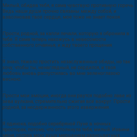
…
Милый, обидев тебя, я сама чувствую противную горечь.
Ведь наши души прочно связаны между собой, и
взволновав твоё сердце, моё тоже не знает покоя.
…
Прости, родной, за капли печали, которую я обронила в
тебе. Я сама теперь нахожусь в невесомости
собственного отчаянья, и жду твоего прощения.
…
Я знаю, тяжело простить незаслуженные обиды, но так
хочу, чтобы ты, ненаглядный, не сердился, и твоя
любовь вновь распустилась во мне зеленоглазою
весною.
…
Прости мои эмоции, иногда они рвутся подобно лаве из
зёва вулкана, стремительно сжигая всё вокруг. Прости
родной, за несдержанность этого извержения.
…
Я одинока, подобно серебряной Луне в ночных
просторах, потому, что оттолкнула тебя, милый. Извини