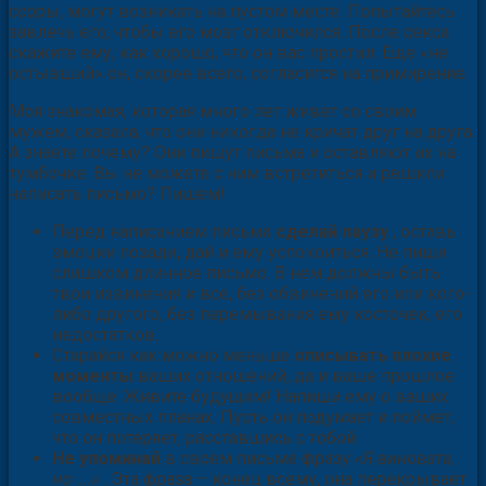
ссоры, могут возникать на пустом месте. Попытайтесь
завлечь его, чтобы его мозг отключился. После секса
скажите ему, как хорошо, что он вас простил. Еще «не
остывший» он, скорее всего, согласится на примирение.
Моя знакомая, которая много лет живет со своим
мужем, сказала, что они никогда не кричат друг на друга.
А знаете почему? Они пишут письма и оставляют их на
тумбочке. Вы не можете с ним встретиться и решили
написать письмо? Пишем!
Перед написанием письма
сделай паузу
, оставь
эмоции позади, дай и ему успокоиться. Не пиши
слишком длинное письмо. В нем должны быть
твои извинения и все, без обвинений его или кого-
либо другого, без перемывания ему косточек, его
недостатков.
Старайся как можно меньше
описывать плохие
моменты
ваших отношений, да и ваше прошлое
вообще. Живите будущим! Напиши ему о ваших
совместных планах. Пусть он подумает и поймет,
что он потеряет, расставшись с тобой.
Не упоминай
в своем письме фразу
«Я виновата,
но ….»
. Эта фраза – конец всему, она перекрывает