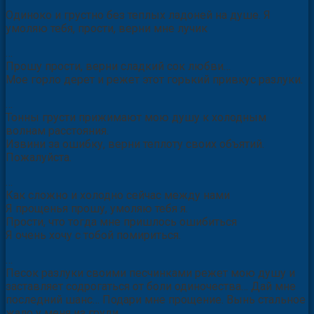
Одиноко и грустно без теплых ладоней на душе. Я
умоляю тебя, прости, верни мне лучик
…
Прошу прости, верни сладкий сок любви…
Мое горло дерет и режет этот горький привкус разлуки.
…
Тонны грусти прижимают мою душу к холодным
волнам расстояния.
Извини за ошибку, верни теплоту своих объятий.
Пожалуйста.
…
Как сложно и холодно сейчас между нами
Я прощенья прошу, умоляю тебя я.
Прости, что тогда мне пришлось ошибиться
Я очень хочу с тобой помириться.
…
Песок разлуки своими песчинками режет мою душу и
заставляет содрогаться от боли одиночества… Дай мне
последний шанс… Подари мне прощение. Вынь стальное
жало у меня из груди.