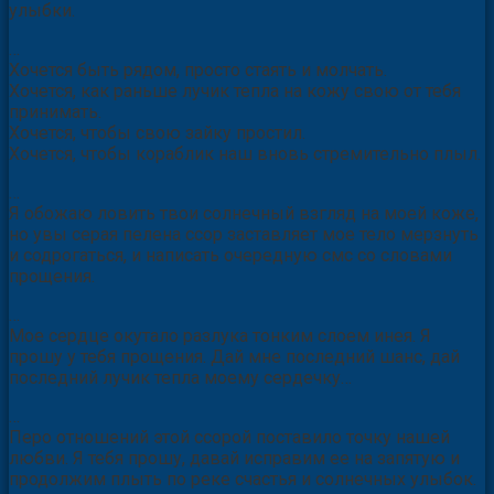
улыбки.
…
Хочется быть рядом, просто стаять и молчать.
Хочется, как раньше лучик тепла на кожу свою от тебя
принимать.
Хочется, чтобы свою зайку простил.
Хочется, чтобы кораблик наш вновь стремительно плыл.
…
Я обожаю ловить твои солнечный взгляд на моей коже,
но увы серая пелена ссор заставляет мое тело мерзнуть
и содрогаться, и написать очередную смс со словами
прощения.
…
Мое сердце окутало разлука тонким слоем инея. Я
прошу у тебя прощения. Дай мне последний шанс, дай
последний лучик тепла моему сердечку…
…
Перо отношений этой ссорой поставило точку нашей
любви. Я тебя прошу, давай исправим ее на запятую и
продолжим плыть по реке счастья и солнечных улыбок.