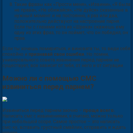
Такие фразы как «Прости меня», «Извини», «Я была
не права», «Не обижайся», «Не дуйся» сказанные в
нужный момент и не постоянно, а раз или два,
положительно действуют на настроение парня.
Если ты с глазами кота из «Шрека» скажешь ему
одну из этих фраз, то он поймет, что он победил, он
прав.
Если ты хочешь помириться, и виновата ты, то веди себя
спокойно и
признавай свои ошибки.
Но помни,
универсального совета извинения перед парнем не
существует, все зависит от тебя, от него и от ситуации.
Можно ли с помощью СМС
извиниться перед парнем?
Извиниться перед парнем заочно –
проще всего.
Написать смс с извинениями, я считаю, можно только
при небольшой ссоре. Самое простое – это написать
смс-ку, вставить грустный смайлик, отправить и ждать
ответа.