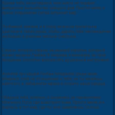
…
Кроме тебя, ненаглядный, мне никто не подарит
фееричное волшебство каждого дня. Прости меня, и
яркое очарование снова заполнит мир.
…
Любимый, извини, и я стану нежным трепетным
цветком в твоих руках, чтобы дарить тебе наслаждение
любовью и упоение чистым счастьем.
…
Словно лопнули струны на нежной скрипке, который
играет музыку Любви. Я неправа, я виновата, но твоё
прощение способно воскресить душевный инструмент.
…
Золотой луч нашей Любви потерялся среди моих
обидных слов по отношению к тебе, но ты можешь
найти его в лабиринтах мрака и согреть наши сердца.
…
Обидела тебя, котёнок, и оказалась за горизонтами
Млечного Пути, где властвует тьма. Прости меня, и я
вернусь в тот мир, где ты мне заменяешь Солнце.