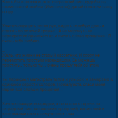
Взять бы и положит этот вчерашний лист судьбы на
пламя нашей любви. (Имя нежно), давай сожжем нашу
ссору.
…
Хочется ощущать тепло рук, видеть голубую даль и
ступать по зеленой травке… А не мерзнуть на
перекрестке одиночества и писать слова прощения… Я
очень тебя люблю.
…
Жаль, что жизни не старый кассетник. И ссору не
перемотать простым карандашом. Ее можешь
простить… только ты… очень прошу тебя об этом.
…
Ты перекрыл магистраль тепла и улыбок. Я замерзаю в
одинокой серости холодов. Пожалуйста, спаси меня.
Верни все словом прощения…
…
Хочется находиться рядом, а не сгонять горечь на
тетрадный лист со словами прощений, извинений и
капельками слез с замученных глаз…