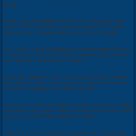
меня, согрев мою душу мерцанием разноцветных
звёзд.
…
Когда наши руки вместе, я знаю, что преодолею все
препятствия. Но сейчас моя рука холодна, из-за моих
обидных слов. Возьми меня снова за руку, родной.
…
Хочу, чтобы океан безмолвия, возникший между нами
по моей вине, превратился в цветущий сад, в котором
мы, любимый, светимся от счастья.
…
Душа моя мается, как унылые звезды в серых ветках.
Она навеки останется во мраке, без такого желанного
для меня прощения, мой единственный.
…
Ты зол, а я так жду прощенья, как высохшая пустынная
равнина, ждет сладких капель упоительной влаги, чтобы
раскрыть всю красоту подлунного мира.
…