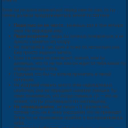
Если ты решила извиниться перед ним по смс, то ты
также должна придерживаться, какой-то тактики.
Пиши смс-ки не часто
, можешь раз в три-четыре
часа. Не надоедай ему;
Пиши искренне
, ведь ты хочешь помириться, а не
просто «замять» эту ссору;
Не повторяй в смс одно и тоже по несколько раз.
Ему просто надоест читать;
Если он никак не реагирует, значит, или ты
делаешь, что-то не так или он ждет от тебя каких-то
определенных слов;
Подумай, что бы ты хотела прочитать в такой
ситуации;
Не вздумай ставить много этих надоедливых
скобочек, они не передают никакие эмоции. Ты
сама понимаешь, что когда ставишь «)» – это не
значит, что ты улыбаешься по-настоящему;
Не оправдывайся
, не пиши « Я сделала так,
потому что», ни к чему хорошему это не приведет.
Этим ты не признаешь ошибки, а выгораживаешь
себя;