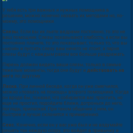
У тебя есть три важных и нужных помощника в
решении, можно конечно назвать их методами но, по-
моему, это помощники.
Слезы.
Если вы их льете ведрами постоянно, то это не
ваш помощник. Слезы показывают слабость, а если вы
постоянно плачете, то это показывает, только то, что вы
«нюня» и пустить слезу вам ничего не стоит, а парня
слезы будут с каждым разом все больше раздражать.
Парень должен видеть ваши слезы, только в самые
тяжелые моменты, тогда они будут и
действовать на
него
по-другому.
Ласка.
При личной беседе, когда он уже смягчился,
можно «позвать на помощь» второго помощника. Когда
он вроде бы, показал, что собирается вас простить, но
еще не простил, подойдите ближе, дотронься до него,
погладь, приласкай. При таком общении с ним, он
быстрее и лучше склонится к примирению.
Секс.
Конечно, если он у вас уже был и не вздумайте
решать так каждую ссору, это войдет в привычку и