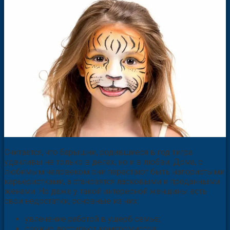
Считается, что барышни, родившиеся в год тигра
удачливы не только в делах, но и в любви. Дома, с
любимым человеком они перестают быть напористыми
карьеристками, а становятся ласковыми и преданными
женами. Но даже у такой интересной женщины есть
свои недостатки, основные из них:
увлечение работой в ущерб семье;
сложно достигают компромиссов;