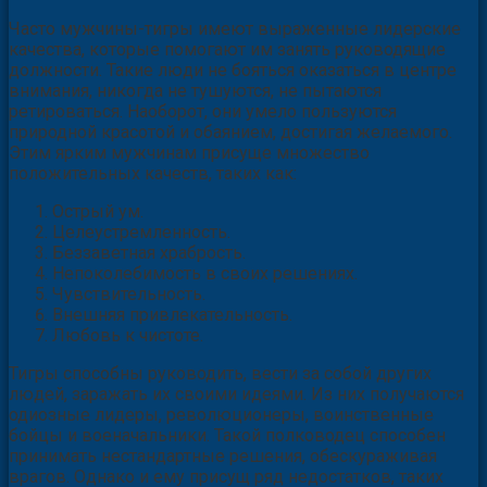
Часто мужчины-тигры имеют выраженные лидерские
качества, которые помогают им занять руководящие
должности. Такие люди не бояться оказаться в центре
внимания, никогда не тушуются, не пытаются
ретироваться. Наоборот, они умело пользуются
природной красотой и обаянием, достигая желаемого.
Этим ярким мужчинам присуще множество
положительных качеств, таких как:
Острый ум.
Целеустремленность.
Беззаветная храбрость.
Непоколебимость в своих решениях.
Чувствительность.
Внешняя привлекательность.
Любовь к чистоте.
Тигры способны руководить, вести за собой других
людей, заражать их своими идеями. Из них получаются
одиозные лидеры, революционеры, воинственные
бойцы и военачальники. Такой полководец способен
принимать нестандартные решения, обескураживая
врагов. Однако и ему присущ ряд недостатков, таких