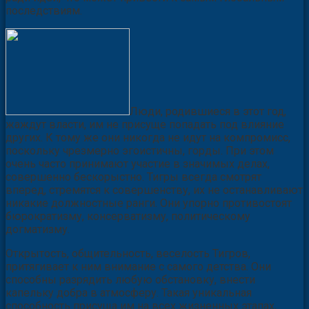
последствиям.
Люди, родившиеся в этот год,
жаждут власти, им не присуще попадать под влияние
других. К тому же они никогда не идут на компромисс,
поскольку чрезмерно эгоистичны, горды. При этом
очень часто принимают участие в значимых делах,
совершенно бескорыстно. Тигры всегда смотрят
вперед, стремятся к совершенству, их не останавливают
никакие должностные ранги. Они упорно противостоят
бюрократизму, консерватизму, политическому
догматизму.
Открытость, общительность, веселость Тигров,
притягивает к ним внимание с самого детства. Они
способны разрядить любую обстановку, внести
капельку добра в атмосферу. Такая уникальная
способность присуща им на всех жизненных этапах,