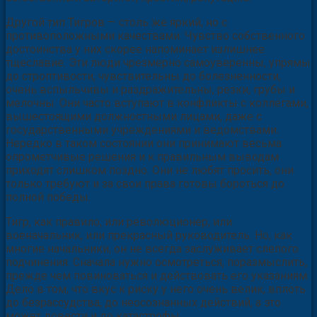
Другой тип Тигров — столь же яркий, но с
противоположными качествами. Чувство собственного
достоинства у них скорее напоминает излишнее
тщеславие. Эти люди чрезмерно самоуверенны, упрямы
до строптивости, чувствительны до болезненности,
очень вспыльчивы и раздражительны, резки, грубы и
мелочны. Они часто вступают в конфликты с коллегами,
вышестоящими должностными лицами, даже с
государственными учреждениями и ведомствами.
Нередко в таком состоянии они принимают весьма
опрометчивые решения и к правильным выводам
приходят слишком поздно. Они не любят просить, они
только требуют и за свои права готовы бороться до
полной победы.
Тигр, как правило, или революционер, или
военачальник, или прекрасный руководитель. Но, как
многие начальники, он не всегда заслуживает слепого
подчинения. Сначала нужно осмотреться, поразмыслить,
прежде чем повиноваться и действовать его указаниям.
Дело в том, что вкус к риску у него очень велик, вплоть
до безрассудства, до неосознанных действий, а это
может довести и до катастрофы.