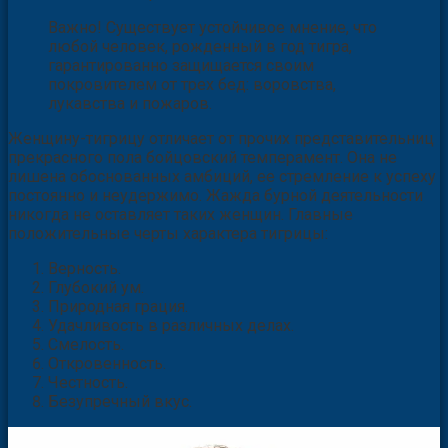
Важно! Существует устойчивое мнение, что
любой человек, рожденный в год тигра,
гарантированно защищается своим
покровителем от трех бед: воровства,
лукавства и пожаров.
Женщину-тигрицу отличает от прочих представительниц
прекрасного пола бойцовский темперамент. Она не
лишена обоснованных амбиций, ее стремление к успеху
постоянно и неудержимо. Жажда бурной деятельности
никогда не оставляет таких женщин. Главные
положительные черты характера тигрицы:
Верность.
Глубокий ум.
Природная грация.
Удачливость в различных делах.
Смелость.
Откровенность.
Честность.
Безупречный вкус.