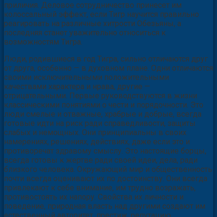
приличия. Деловое сотрудничество принесет им
колоссальный эффект, если Тигр научится правильно
реагировать на различные хитрости Обезьяны, а
последняя станет уважительно относиться к
возможностям Тигра.
Люди, родившиеся в год Тигра, сильно отличаются друг
от друга, особенно — в духовном плане. Одни отличаются
своими исключительными положительными
качествами характера и нрава, другие —
отрицательными. Первые руководствуются в жизни
классическими понятиями о чести и порядочности. Это
люди смелые и отважные, храбрые и добрые, всегда
готовые идти на риск ради справедливости, защиты
слабых и немощных. Они принципиальны в своих
намерениях, решениях, действиях, даже если это и
противоречат здравому смыслу. Это настоящие борцы,
всегда готовы к жертве ради своей идеи, дела, ради
близкого человека. Окружающий мир и общественность
почти всегда оценивают их по достоинству. Они всегда
привлекают к себе внимание, им трудно возражать,
противостоять их напору. Свойства их личности и
поведение, природная власть над другими создают им
естественный авторитет, престиж, репутацию.