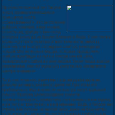
Противоположный тип Тигров –
люди, придерживающиеся
принципов чести,
справедливости. Это достаточно
добрые, смелые, энергичные,
совестные, храбрые личности,
которые никогда не бросят близких в беде. У них также
хорошо развито чувство ответственности, заботы,
поэтому они всегда защищают слабых, немощных
людей. Это истинные борцы, готовые преодолеть
любые преграды на пути к поставленной цели,
пожертвовать собой во имя любви. Такие люди всегда
уважаемые, имеют хорошую репутацию, находятся в
центре внимания.
Тигр, как правило, выступает в роли руководителя,
революционера, военного деятеля. При этом его
требования к подчиненным не всегда несут здравый
смысл. Поэтому целесообразно сначала
проанализировать, осмыслить поставленную им задачу,
а уж потом приступать к выполнению. Ведь, у Тигров нет
страха, они готовы на любой риск, даже на безумство
ради идеи, что может привести к самым глобальным