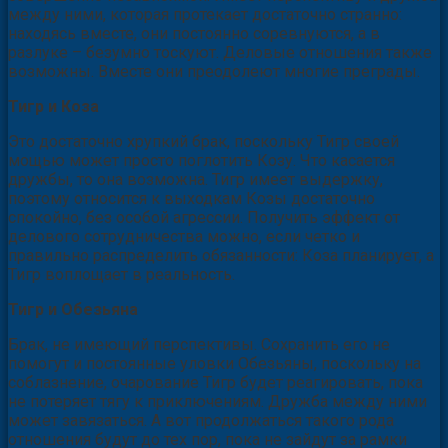
между ними, которая протекает достаточно странно:
находясь вместе, они постоянно соревнуются, а в
разлуке – безумно тоскуют. Деловые отношения также
возможны. Вместе они преодолеют многие преграды.
Тигр и Коза
Это достаточно хрупкий брак, поскольку Тигр своей
мощью может просто поглотить Козу. Что касается
дружбы, то она возможна. Тигр имеет выдержку,
поэтому относится к выходкам Козы достаточно
спокойно, без особой агрессии. Получить эффект от
делового сотрудничества можно, если четко и
правильно распределить обязанности: Коза планирует, а
Тигр воплощает в реальность.
Тигр и Обезьяна
Брак, не имеющий перспективы. Сохранить его не
помогут и постоянные уловки Обезьяны, поскольку на
соблазнение, очарование Тигр будет реагировать, пока
не потеряет тягу к приключениям. Дружба между ними
может завязаться. А вот продолжаться такого рода
отношения будут до тех пор, пока не зайдут за рамки