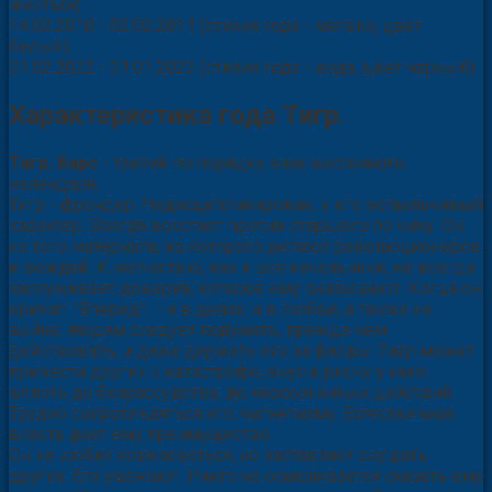
желтый)
14.02.2010 - 02.02.2011 (стихия года - металл, цвет
белый)
01.02.2022 - 21.01.2023 (стихия года - вода, цвет черный)
Характеристика года Тигр.
Тигр. Барс
- третий по порядку знак восточного
календаря.
Тигр - фрондер. Недисциплинирован, у его вспыльчивый
характер. Всегда восстает против старшего по чину. Он
из того материала, из которого делают революционеров
и вождей. К несчастью, как и все начальники, не всегда
заслуживает доверия, которое ему оказывают. Когда он
кричит: "Вперед!" - и в делах, и в любви, а также на
войне, людям следует подумать, прежде чем
действовать, и даже держать его за фалды. Тигр может
привести других к катастрофе, вкус к риску у него
вплоть до безрассудства, до неосознанных действий.
Трудно сопротивляться его магнетизму. Естественная
власть дает ему преимущество.
Он не любит повиноваться, но заставляет слушать
других. Его уважают. Никто не осмеливается сказать ему