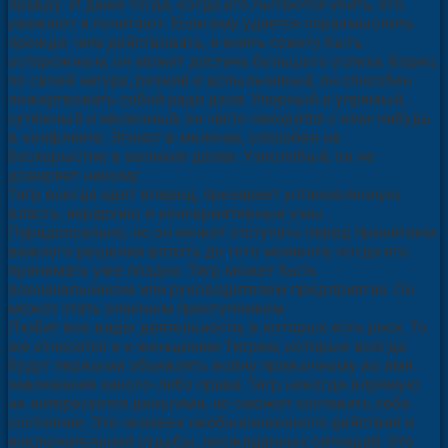
правду. И даже тогда, когда его пытаются убить, его
уважают и почитают. Если ему удается поразмыслить
прежде, чем действовать, и внять совету быть
осторожным, он может достичь большого успеха. Борец
по своей натуре, резкий и вспыльчивый, он способен
пожертвовать собой ради дела. Упорный и упрямый,
сутяжный и мелочный, он часто находится с кем-нибудь
в конфликте. Эгоист в мелочах, способен на
бескорыстие в великих делах. Узколобый, он не
доверяет никому.
Тигр всегда идет вперед, презирает установленную
власть, иерархию и консервативные умы.
Парадоксально, но он может отступать перед принятием
важного решения вплоть до того момента, когда его
принимать уже поздно. Тигр может быть
военачальником или руководителем предприятия. Он
может стать опасным преступником.
Любит все виды деятельности, в которых есть риск. То
же относится и к женщинам-Тиграм, которые всегда
будут первыми объявлять войну привычному во имя
завоевания какого-либо права. Тигр никогда впрямую
не интересуется деньгами, но сможет составить себе
состояние. Это человек необыкновенного действия и
исключительной судьбы, неожиданных ситуаций. Это