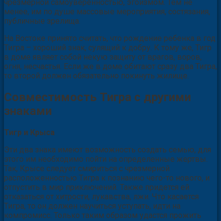
чрезмерной самоуверенностью, эгоизмом. Тем не
менее, им по душе массовые мероприятия, состязания,
публичные зрелища.
На Востоке принято считать, что рождение ребенка в год
Тигра – хороший знак, сулящий к добру. К тому же, Тигр
в доме являет собой некую защиту от врагов, воров,
огня, несчастья. Если же в доме обитают сразу два Тигра,
то второй должен обязательно покинуть жилище.
Совместимость Тигра с другими
знаками
Тигр и Крыса
Эти два знака имеют возможность создать семью, для
этого им необходимо пойти на определенные жертвы.
Так, Крысе следует смириться с чрезмерной
расположенностью Тигра к познанию чего-то нового, и
отпустить в мир приключений. Также придется ей
отказаться от хитрости, лукавства, лжи. Что касается
Тигра, то он должен научиться уступать, идти на
компромисс. Только таким образом удастся прожить