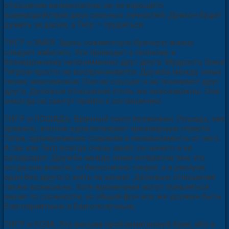
отношения великолепны из-за хорошего
взаимодействия двух сильных личностей. Дракон будет
думать за двоих, а Тигр — трудиться.
ТИГР и ЗМЕЯ. Здесь совместную брачную жизнь
следует избегать. Это приведет к полному и
безнадежному непониманию друг друга. Мудрость Змеи
Тигром просто не воспринимается. Дружба между ними
также невозможна. Они не слышат и не понимают друг
друга. Деловые отношения столь же невозможны. Они
никогда не смогут прийти к соглашению.
ТИГР и ЛОШАДЬ. Брачный союз возможен. Лошадь, как
правило, вполне удовлетворяет чрезмерные страсти
Тигра, одновременно сохраняя и независимость от него.
А так как Тигр всегда очень занят, он ничего и не
заподозрит. Дружба между ними интересна тем, что
когда они вместе, то бесконечно спорят, а в разлуке
один без другого жить не может. Деловые отношения
также возможны. Хотя временами могут появляться
какие-то сложности, но общий фон все же должен быть
благоприятным и благополучным.
ТИГР и КОЗА. Это весьма проблематичный брак, ибо в