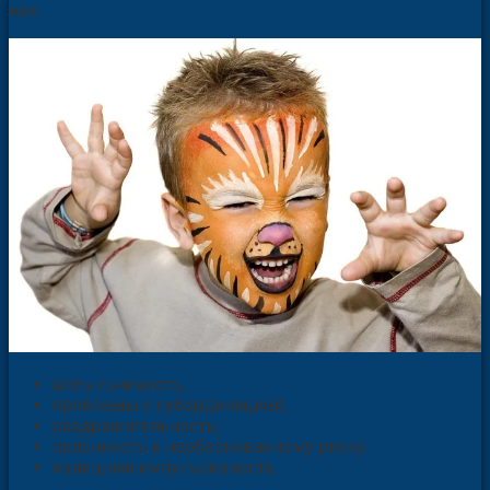
как:
вспыльчивость;
проблемы с субординацией;
раздражительность;
склонность к необоснованному риску;
излишняя импульсивность.