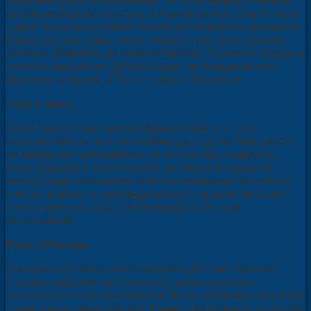
своей рассудительностью, осторожностью. Они отлично
ладят, поскольку имеют подобные интересы, принципы.
Также эти два знака могут завязать крепкую дружбу,
которая продлится до самой старости. Принесет плоды и
совместная работа: Дракон будет непосредственно
мыслить за двоих, а Тигр – упорно трудиться.
Тигр и Змея
Союз такого рода целесообразно избегать. Это
обусловлено их непониманием друг друга. Тигр просто
не переносит чрезмерную, на его взгляд, мудрость
Змеи. Дружба и завязывание деловых отношений
между ними закончится полным раздором, поскольку
они не привыкли прислушиваться к чужому мнению,
следовательно, никогда не придут к общему
соглашению.
Тигр и Лошадь
Прекрасный союз, многообещающий. Как правило,
Лошадь умудряется полностью удовлетворить
непосредственно пристрастия Тигра, оставаясь при этом
совершенно независимой. Имеет перспективу и дружба