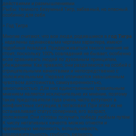
действиями и размышлениями.
Рыбы: Немного безумный Тигр, забавный, но опасный...
особенно для себя.
> Год Тигра
Многие считают, что все люди, родившиеся в
год Тигра
, наделены одинаковыми чертами характера, имеют
подобные повадки. Придерживаться такого мнения не
стоит, поскольку 100% совпадений не бывает, особенно
если сравнивать людей по духовным принципам,
убеждениям. Как правило, они разделяются на особей с
отрицательными качествами и непосредственно с
положительными. Первые отличаются завышенным
чувством достоинства, самоуверенностью,
заносчивостью. Для них единственным правильным
мнением является исключительно их мнение, поэтому
такие представители года очень часто вступают в
конфликтные ситуации, в потасовки. При этом их не
останавливает статус соперника, его возраст,
положение. Они готовы получить победу любым путём.
К числу негативных качеств можно отнести и
чрезмерную мелочность, вспыльчивость,
раздражительность, грубость, резкость.