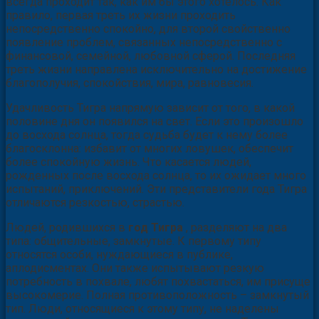
всегда проходит так, как им бы этого хотелось. Как
правило, первая треть их жизни проходить
непосредственно спокойно, для второй свойственно
появление проблем, связанных непосредственно с
финансовой, семейной, любовной сферой. Последняя
треть жизни направлена исключительно на достижение
благополучия, спокойствия, мира, равновесия.
Удачливость Тигра напрямую зависит от того, в какой
половине дня он появился на свет. Если это произошло
до восхода солнца, тогда судьба будет к нему более
благосклонна: избавит от многих ловушек, обеспечит
более спокойную жизнь. Что касается людей,
рожденных после восхода солнца, то их ожидает много
испытаний, приключений. Эти представители года Тигра
отличаются резкостью, страстью.
Людей, родившихся в
год Тигра
, разделяют на два
типа: общительные, замкнутые. К первому типу
относятся особи, нуждающиеся в публике,
аплодисментах. Они также испытывают резкую
потребность в похвале, любят похвастаться, им присуще
высокомерие. Полная противоположность – замкнутый
тип. Люди, относящиеся к этому типу, не наделены