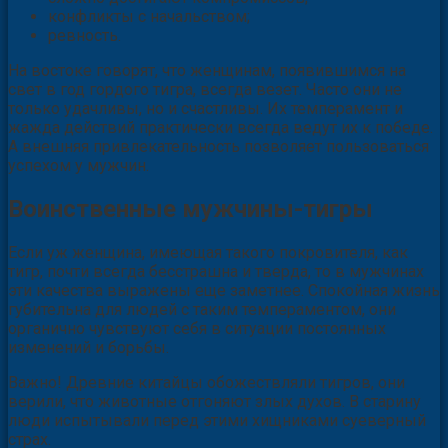
конфликты с начальством;
ревность.
На востоке говорят, что женщинам, появившимся на
свет в год гордого тигра, всегда везет. Часто они не
только удачливы, но и счастливы. Их темперамент и
жажда действий практически всегда ведут их к победе.
А внешняя привлекательность позволяет пользоваться
успехом у мужчин.
Воинственные мужчины-тигры
Если уж женщина, имеющая такого покровителя, как
тигр, почти всегда бесстрашна и тверда, то в мужчинах
эти качества выражены еще заметнее. Спокойная жизнь
губительна для людей с таким темпераментом, они
органично чувствуют себя в ситуации постоянных
изменений и борьбы.
Важно! Древние китайцы обожествляли тигров, они
верили, что животные отгоняют злых духов. В старину
люди испытывали перед этими хищниками суеверный
страх.