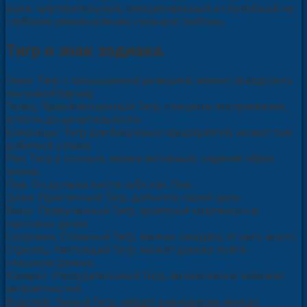
воин, чувствительный, эмоциональный и способный не
глубокие размышления, сильную любовь.
Тигр и знак зодиака.
Овен: Тигр с повышенной реакцией, может преодолеть
звуковой барьер.
Телец: Уравновешенный Тигр, слишком восприимчив,
вплоть до щепетильности.
Близнецы: Тигр для безумных предприятий, может там
добиться успеха.
Рак: Тигр у огонька, менее активный, сидячий образ
жизни.
Лев: Он должен вести себя как Лев.
Дева: Практичный Тигр, добьется своей цели.
Весы: Прирученный Тигр, приятный компаньон в
торговых делах.
Скорпион: Сложный Тигр, можно ожидать от него всего.
Стрелец: Настоящий Тигр, может далеко пойти -
слишком далеко.
Козерог: Рассудительный Тигр, великолепно избежит
неприятностей.
Водолей: Умный Тигр, найдет равновесие между