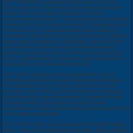
ТИГР и КРЫСА. Союз между ними возможен, если
Крыса позволит Тигру пускаться в мир приключений.
Кроме того, Тигр должен отказаться от своей
неуступчивости, а Крыса — от своей хитрости, лукавства
и лживости. В этом случае они смогут отпраздновать не
только золотую, но даже бриллиантовую свадьбу. В
противном случае брак весьма проблематичен. Дружба
между ними наверняка не произойдет, ибо Крыса для
Тигра видится слишком большой материалисткой.
Деловые отношения могут состояться, если оба будут
честно и добросовестно трудиться, вместе отдыхать и
праздновать после хороших прибылей.
ТИГР и БЫК. Брачный союз маловероятен. Тигр в
глубине души будет Быка или бояться, или презирать,
или завидовать ему, но открыто против него он не
выступит, зная, что Бык может его просто уничтожить.
Дружба между ними невозможна по причине полной
несовместимости. Деловые отношения также
невозможны. Они закончатся банкротством, крахом, а то
и настоящей катастрофой.
ТИГР и ТИГР. Брак не рекомендуется. Согласие между
ними — лишь кратковременное явление. Каждый будет