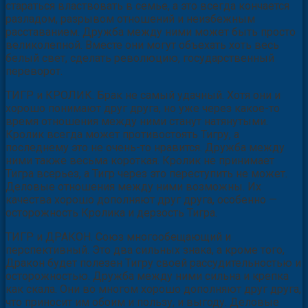
стараться властвовать в семье, а это всегда кончается
разладом, разрывом отношений и неизбежным
расставанием. Дружба между ними может быть просто
великолепной. Вместе они могут объехать хоть весь
белый свет, сделать революцию, государственный
переворот.
ТИГР и КРОЛИК. Брак не самый удачный. Хотя они и
хорошо понимают друг друга, но уже через какое-то
время отношения между ними станут натянутыми.
Кролик всегда может противостоять Тигру, а
последнему это не очень-то нравится. Дружба между
ними также весьма короткая. Кролик не принимает
Тигра всерьез, а Тигр через это переступить не может.
Деловые отношения между ними возможны. Их
качества хорошо дополняют друг друга, особенно —
осторожность Кролика и дерзость Тигра.
ТИГР и ДРАКОН. Союз многообещающий и
перспективный. Это два сильных знака, а кроме того,
Дракон будет полезен Тигру своей рассудительностью и
осторожностью. Дружба между ними сильна и крепка
как скала. Они во многом хорошо дополняют друг друга,
что приносит им обоим и пользу, и выгоду. Деловые