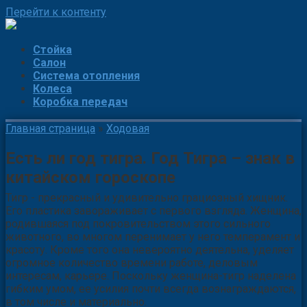
Перейти к контенту
Стойка
Салон
Система отопления
Колеса
Коробка передач
Главная страница
»
Ходовая
Есть ли год тигра. Год Тигра – знак в
китайском гороскопе
Тигр - прекрасный и удивительно грациозный хищник.
Его пластика завораживает с первого взгляда. Женщина,
родившаяся под покровительством этого сильного
животного, во многом перенимает у него темперамент и
красоту. Кроме того она невероятно деятельна, уделяет
огромное количество времени работе, деловым
интересам, карьере. Поскольку женщина-тигр наделена
гибким умом, ее усилия почти всегда вознаграждаются,
в том числе и материально.