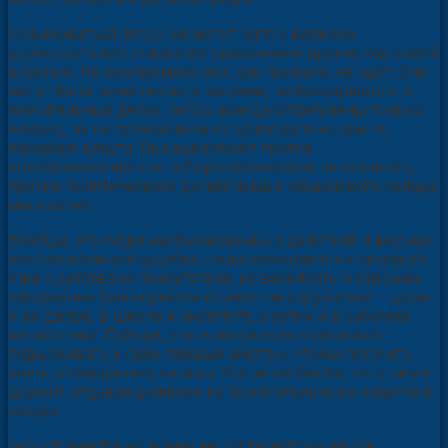
Повиноваться Тигры не могут, зато с великим
удовольствием стараются удерживать других под своей
властью. На компромисс они, как правило, не идут. Они
могут быть эгоистичны в мелочах, но бескорыстны в
значительных делах. Тигры всегда устремлены только
вперед, их не останавливают должностные ранги,
иерархия власти. Они выступают против
консервативных сил и бюрократических чиновников,
против политического догматизма и мещанского склада
мышления.
Вообще, это люди необыкновенных действий и весьма
исключительной судьбы, люди неожиданных ситуаций.
Уже с детства их присутствие, их веселость и хорошее
настроение благоприятно влияют на окружение — дома
и во дворе, в школе и институте, а затем и в рабочем
коллективе. Правда, столь же рано они начинают
подыскивать и свои первые жертвы, чтобы поточить
когти и помериться силами. Кто их не боится, тот с ними
дружит, отдавая должное их притягательной и властной
натуре.
Тигр стремится ко всему не достигнутому им. Он