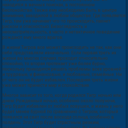
находится в вечных поисках, в постоянном
беспокойстве. Также ему необходимо быть в центре
внимания, заводилой в любом обществе. Где появляется
Тигр, там уже начинает что-то происходить, пахнет
риском и опасностью. Безоглядность и
неосмотрительность, а часто и нетактичное поведение
рождают ему много врагов.
В жизни Тигров все может происходить не так, как они
себе представляли изначально. Если первая треть их
жизни во многих случаях проходит относительно
спокойно, то вторая протекает уже более бурно,
поскольку приходится решать проблемы всех уровней —
и трудовые, и финансовые, и любовные, семейные. Ни
от чего он не будет избавлен. Последняя треть жизни
уже может принести мир и спокойствие.
Многое зависит то того, когда родился Тигр: ночью или
днем. Рожденный ночью, особенно около полуночи,
Тигр будет избавлен от любых ловушек, и жизнь у него
будет менее бурной по сравнению с Тигром, который
появился на свет после восхода солнца, особенно в
полдень. Этот Тигр будет страстным, резким,
подверженным многим опасностям. Во всяком случае,