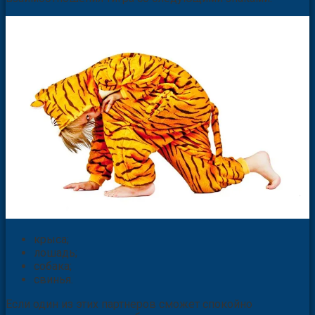
крыса;
лошадь;
собака;
свинья.
Если один из этих партнеров сможет спокойно