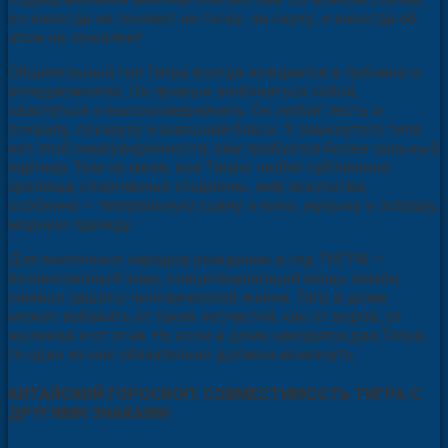
он никогда не познает ни тоску, ни скуку, и никогда об
этом не пожалеет.
Общительный тип Тигра всегда нуждается в публике и
аплодисментах. Он привык любоваться собой,
хвастаться и высокомерничать. Он любит лесть и
похвалу, показуху и внешний блеск. У замкнутого типа
нет этой самоуверенности, ему требуется более сильный
партнер. Тем не мене, все Тигры любят публичные
зрелища, спортивные стадионы, мир искусства,
особенно — театральную сцену и кино, музыку и эстраду,
модную одежду.
Для восточных народов рождение в год ТИГРА —
великолепный знак, олицетворяющий мощь земли,
символ защиты человеческой жизни. Тигр в доме
может избавить от таких несчастий, как от воров, от
жуликов и от огня. Но если в доме находятся два Тигра,
то один из них обязательно должен исчезнуть.
КИТАЙСКИЙ ГОРОСКОП: СОВМЕСТИМОСТЬ ТИГРА С
ДРУГИМИ ЗНАКАМИ