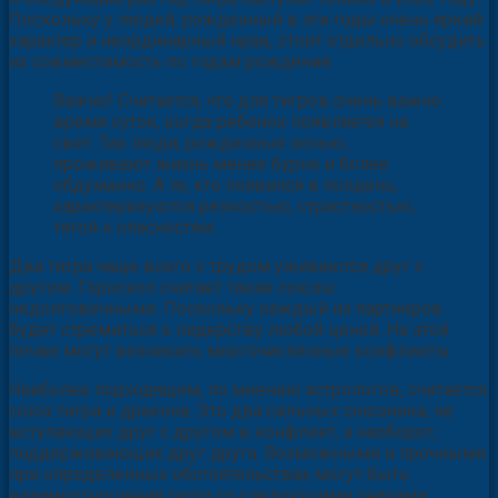
Поскольку у людей, рожденный в эти годы очень яркий
характер и неординарный нрав, стоит отдельно обсудить
их совместимость по годам рождения.
Важно! Считается, что для тигров очень важно
время суток, когда ребенок появляется на
свет. Так люди, рожденные ночью,
проживают жизнь менее бурно и более
обдуманно. А те, кто появился в полдень,
характеризуются резкостью, страстностью,
тягой к опасностям.
Два тигра чаще всего с трудом уживаются друг с
другом. Гороскоп считает такие союзы
недолговечными. Поскольку каждый из партнеров
будет стремиться к лидерству любой ценой. На этой
почве могут возникать многочисленные конфликты.
Наиболее подходящим, по мнению астрологов, считается
союз тигра и дракона. Это два сильных союзника, не
вступающих друг с другом в конфликт, а наоборот,
поддерживающих друг друга. Возможными и прочными
при определенных обстоятельствах могут быть
взаимоотношения тигра со следующими знаками: