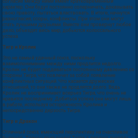
согласие между ними имеет кратковременный
характер. Они будут постоянно соперничать, доказывать
свою правоту, пытаться властвовать. В итоге, начнутся
разногласия, ссоры, конфликты. При этом они могут
стать лучшими друзьями. Вместе они провернут любое
дело, объездят весь мир, добьются колоссального
успеха.
Тигр и Кролик
Это не самый удачный союз, поскольку
взаимопонимание между ними продлится недолго.
Кролик не будет поддаваться постоянному давлению со
стороны Тигра, что повлечет за собой появление
конфликтных ситуаций. Что касается дружеских
отношений, то они также не продлятся долго. Ведь
Кролик не воспринимает всерьез Тигра, что очень не
нравится последнему. Добиться успеха они могут лишь
в работе, используя осторожность Кролика и
непосредственно дерзость Тигра.
Тигр и Дракон
Отличный союз, имеющий перспективу на счастливое
будущее. Дракон привлекает Тигра в первую очередь