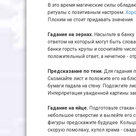
В это время магические силы облада
ритуалы с позитивным настроем.
Хор
Плохим не стоит придавать значения.
Гадание на зернах.
Насыпьте в банку 
ответом на который могут быть слова 
банки горсть крупы и сосчитайте числ
положительный ответ, а нечетное - о
Предсказание по тени.
Для гадания п
Скомкайте лист и положите его на блю
бумаги падала на стену. Подожгите лис
Интерпретация увиденной картины за
Гадание на яйце.
Подготовьте стакан
небольшое отверстие и вылейте его с
фигуры предскажите будущее. Кольц
скорую помолвку, купол храма - свадь