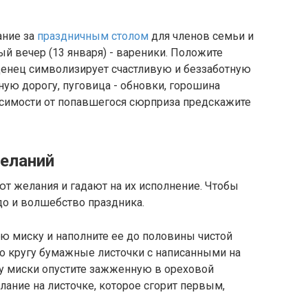
ание за
праздничным столом
для членов семьи и
й вечер (13 января) - вареники. Положите
енец символизирует счастливую и беззаботную
нную дорогу, пуговица - обновки, горошина
исимости от попавшегося сюрприза предскажите
желаний
т желания и гадают на их исполнение. Чтобы
до и волшебство праздника.
ю миску и наполните ее до половины чистой
по кругу бумажные листочки с написанными на
у миски опустите зажженную в ореховой
лание на листочке, которое сгорит первым,