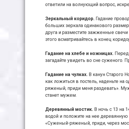
ответили на волнующий вопрос, искре
Зеркальный коридор.
Гадание провод
больших зеркала одинакового размера
друга и разместите зажженные свечи 
этого всматривайтесь в конец коридо
Гадание на хлебе и ножницах.
Перед
загадайте увидеть во сне суженого.
Гадание на чулках.
В канун Старого Н
как ложиться в постель, наденьте на 
ряженый, приди меня раздевать». Муж
станет мужем.
Деревянный мостик.
В ночь с 13 на 
водой и положите на нее деревянную п
«Суженый-ряженый, приди, через мост