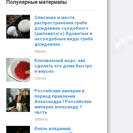
Популярные материалы
Описание и места
распространения гриба
дождевика съедобного
(шиповатого) Ядовитые и
несъедобные виды гриба
дождевика
Замки
Клюквенный морс: как
сделать его дома быстро
и вкусно
Салон
Российская империя в
период правления
Александра I Российская
империя александр 1
часть
Зубило
Князь владимир