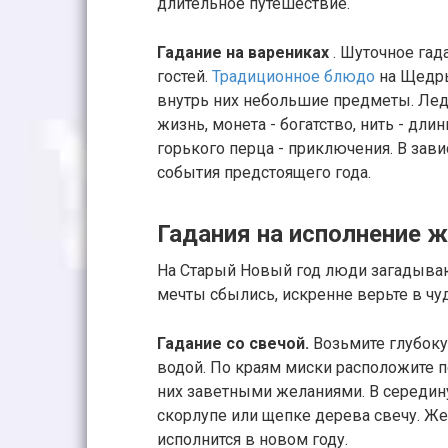
длительное путешествие.
Гадание на варениках
. Шуточное гад
гостей.
Традиционное блюдо
на Щедры
внутрь них небольшие предметы. Лед
жизнь, монета - богатство, нить - дли
горького перца - приключения. В зав
события предстоящего года.
Гадания на исполнение 
На Старый Новый год люди загадываю
мечты сбылись, искренне верьте в чу
Гадание со свечой.
Возьмите глубоку
водой. По краям миски расположите 
них заветными желаниями. В середин
скорлупе или щепке дерева свечу. Же
исполнится в новом году.