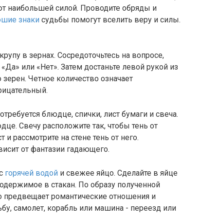
ют наибольшей силой. Проводите обряды и
ошие знаки
судьбы помогут вселить веру и силы.
крупу в зернах. Сосредоточьтесь на вопросе,
«Да» или «Нет». Затем достаньте левой рукой из
о зерен. Четное количество означает
трицательный.
отребуется блюдце, спички, лист бумаги и свеча.
дце. Свечу расположите так, чтобы тень от
т и рассмотрите на стене тень от него.
висит от фантазии гадающего.
 с
горячей водой
и свежее яйцо. Сделайте в яйце
одержимое в стакан. По образу полученной
о предвещает романтические отношения и
бу, самолет, корабль или машина - переезд или