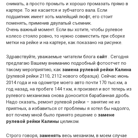
снимать, а просто промыть и хорошо промазать прямо в
картере. То же касается и зубчатого вала. Если
подшипник имеет хоть малейщий люфт, его стоит
поменять, применив двулапый съемник.
Очень важный момент. Если вы хотите, чтобы рулевое
колесо стояло ровно, то нужно совместить при сборке
метки на рейке и на картере, как показано на рисунке.
Здравствуйте, уважаемые читатели блога
сайт
. Сегодня
предлагаю Вашему вниманию подробный фотоотчет по
такому мероприятию, как
замена рулевой рейки Калина
(рулевой рейки 2110, 2112 нового образца). Сейчас июнь
2014 года и на одометре моего авто почти 170 тыс.км, а
год назад, на пробеге 144 т.км, я произвел и вот теперь из
рулевого механизма снова доносится барабанная дробь.
Надо сказать, ремонт рулевой рейки – занятие не из
приятных, а избавиться от проблемы я хотел бы надолго,
вот почему мной было принято решение о
замене
рулевой рейки Калины
целиком.
Строго говоря,
заменять
весь механизм, в моем случае