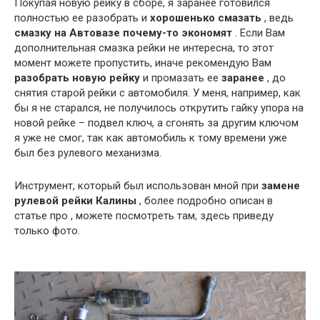
Покупая новую рейку в сборе, я заранее готовился
полностью ее разобрать и
хорошенько смазать
, ведь
смазку на Автовазе почему-то экономят
. Если Вам
дополнительная смазка рейки не интересна, то этот
момент можете пропустить, иначе рекомендую Вам
разобрать новую рейку
и промазать ее
заранее
, до
снятия старой рейки с автомобиля. У меня, например, как
бы я не старался, не получилось открутить гайку упора на
новой рейке – подвел ключ, а сгонять за другим ключом
я уже не смог, так как автомобиль к тому времени уже
был без рулевого механизма.
Инструмент, который был использован мной при
замене
рулевой рейки Калины
, более подробно описан в
статье про , можете посмотреть там, здесь приведу
только фото.