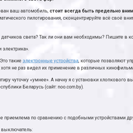
ован ваш автомобиль,
стоит всегда быть предельно вни
атического пилотирования, сконцентрируйте всё своё вни
е датчиков света? Так ли они вам необходимы? Пишите в 
и электрика».
Это такие
электронные устройства
, которые позволяют у
, хотя не раз видел их применение в различных кинофильма
тиру чуточку «умнее». А начну я с установки хлопкового 
публики Беларусь (сайт: noo.com.by).
олне приемлема по сравнению с подобными устройствами др
м выключатель: