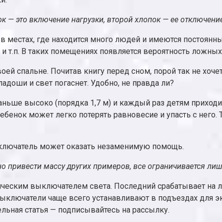
 — это включение нагрузки, второй хлопок — ее отключение
в местах, где находится много людей и имеются постоян
и т.п. В таких помещениях появляется вероятность ложны
ей спальне. Почитав книгу перед сном, порой так не хочет
ладоши и свет погаснет. Удобно, не правда ли?
аньше высоко (порядка 1,7 м) и каждый раз детям приход
ебенок может легко потерять равновесие и упасть с него. 
лючатель может оказать незаменимую помощь.
о привести массу других примеров, все ограничивается л
тическим выключателем света. Последний срабатывает на 
 выключатели чаще всего устанавливают в подъездах для 
льная статья — подписывайтесь на рассылку.