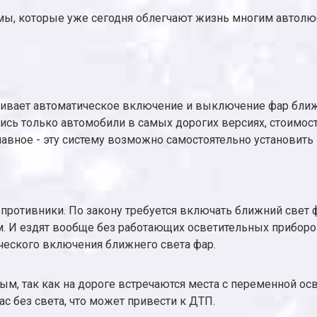
мы, которые уже сегодня облегчают жизнь многим автолюби
печивает автоматическое включение и выключение фар бли
лись только автомобили в самых дорогих версиях, стоимо
лавное - эту систему возможно самостоятельно установить
 и противники. По закону требуется включать ближний свет
ом. И ездят вообще без работающих осветительных прибо
ческого включения ближнего света фар.
ным, так как на дороге встречаются места с переменной о
с без света, что может привести к ДТП.