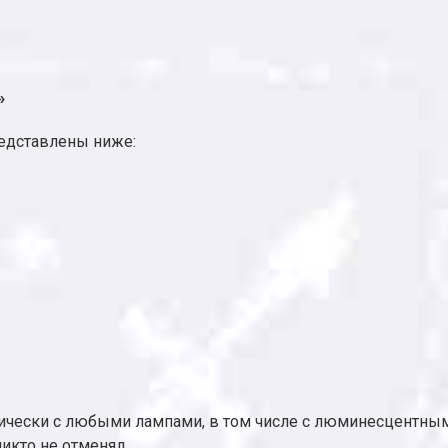
»
редставлены ниже:
тически с любыми лампами, в том числе с люминесцентным
икто не отменял.