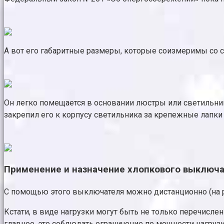
А вот его габаритные размеры, которые соизмеримы со 
Он легко помещается в основании люстры или светильник
закрепил его к корпусу светильника за крепежные лапк
Применение и назначение хлопкового выключ
С помощью этого выключателя можно дистанционно (на р
Кстати, в виде нагрузки могут быть не только перечисл
главное, это соблюдать ограничение по мощности нагрузк