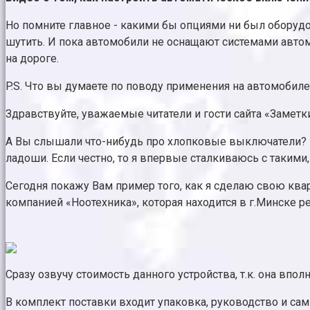
Но помните главное - какими бы опциями ни был оборуд
шутить. И пока автомобили не оснащают системами автом
на дороге.
P.S. Что вы думаете по поводу применения на автомобил
Здравствуйте, уважаемые читатели и гости сайта «Заметк
А Вы слышали что-нибудь про хлопковые выключатели? 
ладоши. Если честно, то я впервые сталкиваюсь с такими
Сегодня покажу Вам пример того, как я сделаю свою квар
компанией «Ноотехника», которая находится в г.Минске рес
Сразу озвучу стоимость данного устройства, т.к. она вп
В комплект поставки входит упаковка, руководство и са