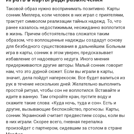
Таковой образ нужно воспринимать позитивно. Карты
сонник Миллера, коли человек в них играл с приятелями,
трактует символом реализации тайных надежд. То, что
ранее казалось недостижимым, неожиданно воплотится
в жизнь. Причем обстоятельства сложатся таким
образом, что воплощенные надежды создадут основу
для безбедного существования в дальнейшем. Больным
игра в карты, сонник в этом уверен, предсказывает
избавление от надоевшего недуга. Иного мнения
придерживаются другие авторы. Малый сонник говорит
нам, что это дурной сюжет. Если вы играли в карты,
значит, дела пойдут наперекосяк. Все будет валиться из
рук в течение нескольких дней. Желательно выполнить
простой ритуал, чтобы сон не воплотился. Вставайте и
идите в ванную. Там откройте кран, пустите воду и
скажите такие слова: «Куда ночь, туда и сон». Есть и
другие, вызывающие беспокойство, прогнозы. Карты,
сонник Украинский считает предвестием ссоры, коли вы
в них играли. Скорее всего, гневная перепалка
произойдет с партнером, сидевшим за столом в стране