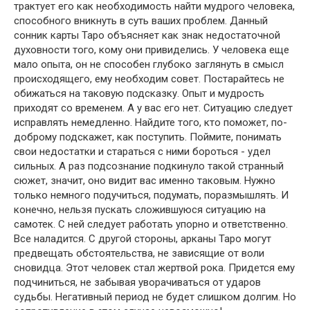
трактует его как необходимость найти мудрого человека,
способного вникнуть в суть ваших проблем. Данный
сонник карты Таро объясняет как знак недостаточной
духовности того, кому они привиделись. У человека еще
мало опыта, он не способен глубоко заглянуть в смысл
происходящего, ему необходим совет. Постарайтесь не
обижаться на таковую подсказку. Опыт и мудрость
приходят со временем. А у вас его нет. Ситуацию следует
исправлять немедленно. Найдите того, кто поможет, по-
доброму подскажет, как поступить. Поймите, понимать
свои недостатки и стараться с ними бороться - удел
сильных. А раз подсознание подкинуло такой странный
сюжет, значит, оно видит вас именно таковым. Нужно
только немного подучиться, подумать, поразмышлять. И
конечно, нельзя пускать сложившуюся ситуацию на
самотек. С ней следует работать упорно и ответственно.
Все наладится. С другой стороны, арканы Таро могут
предвещать обстоятельства, не зависящие от воли
сновидца. Этот человек стал жертвой рока. Придется ему
подчиниться, не забывая уворачиваться от ударов
судьбы. Негативный период не будет слишком долгим. Но