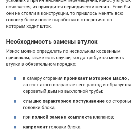
условиях и при интенсивном перемещении, износ у втулок
появляется, их приходится периодически менять. Если бы
они не стояли в конструкции, то пришлось менять всю
головку блоки после выработки в отверстиях, по
которым ходит шток.
Необходимость замены втулок
Износ можно определить по нескольким косвенным
признакам, также есть случаи, когда требуется менять
втулки в обязательном порядке:
в камеру сгорания
проникает моторное масло
,
за счет этого возрастает его расход и образуется
сероватый дым из выхлопной трубы;
слышно характерное постукивание
со стороны
головки блока;
при
полной замене комплекта
клапанов;
капремонт
головки блока.