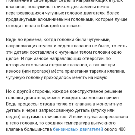
Появление в своё время сёдел и направляющих втулок
клапанов, послужило толчком для замены вечно
перегревающихся чугунных головок двигателя, более
продвинутыми алюминиевыми головками, которые лучше
отводят тепло и быстрей остывают.
Ведь во времена, когда головки были чугунными,
направляющих втулок и сёдел клапанов не было, то есть
эти детали составляли с чугунным телом головки одно
целое. И при износе направляющих отверстий, по
которым скользили стержни клапанов, а так же при
износе (или прогаре) мéста прилегания тарелки клапана,
чугунную головку приходилось менять на новую.
Но с другой стороны, каждое конструктивное решение
головки двигателя, может исходить из многих причин.
Ведь процессы отвода тепла от клапана в монолитную
деталь и через запрессованную деталь (втулку или
седло) ощутимо отличаются. И если втулка запрессована
в тело головки, то средняя температура выпускного
клапана большинства
бензиновых двигателей
около 400