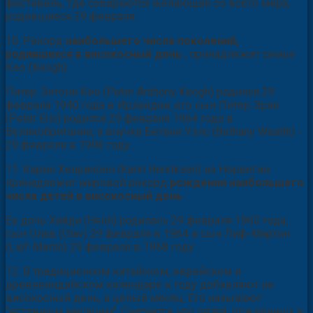
фестиваль, где собираются желающие со всего мира,
родившиеся 29 февраля.
10. Рекорд
наибольшего числа поколений,
родившихся в високосный день
, принадлежит семье
Кео (Keogh).
Питер Энтони Кео (Peter Anthony Keogh) родился 29
февраля 1940 года в Ирландии, его сын Питер Эрик
(Peter Eric) родился 29 февраля 1964 года в
Великобритании, а внучка Бетани Уэлс (Bethany Wealth) -
29 февраля в 1996 году.
11. Карин Хенриксен (Karin Henriksen) из Норвегии
принадлежит мировой рекорд
рождения наибольшего
числа детей в високосный день
.
Ее дочь Хайди (Heidi) родилась 29 февраля 1960 года,
сын Олав (Olav) 29 февраля в 1964 и сын Лиф-Мартин
(Lief-Martin) 29 февраля в 1968 году.
12. В традиционном китайском, еврейском и
древнеиндийском календаре к году добавляют не
високосный день, а целый месяц. Его называют
"вставным месяцем". Считается, что детей, рожденных в