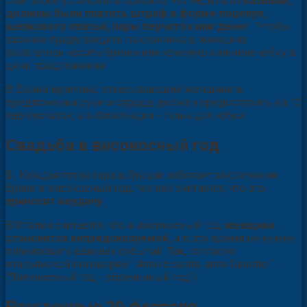
Она также установила правило, что
те, кто отказывал,
должны были платить штраф в форме поцелуя,
шелкового платья, пары перчаток или денег
. Чтобы
заранее предупредить поклонников, женщине
полагалось носить брюки или красную нижнюю юбку в
день предложения.
В Дании мужчина, отказывающий женщине в
предложении руки и сердца, должен предоставить ей 12
пар перчаток, а в Финляндии - ткань для юбки.
Свадьба в високосный год
5
. Каждая пятая пара в Греции избегает заключения
брака в високосный год, так как считается, что это
приносит неудачу
.
В Италии считается, что в високосный год
женщина
становится непредсказуемой,
и в это время не нужно
планировать важных событий. Так, согласно
итальянской поговорке " Anno bisesto, anno funesto ".
("Високосный год - обреченный год").