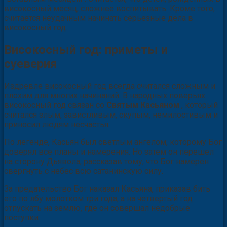
високосный месяц, сложнее воспитывать. Кроме того,
считается неудачным начинать серьезные дела в
високосный год.
Високосный год: приметы и
суеверия
Издревле високосный год всегда считался сложным и
плохим для многих начинаний. В народных поверьях
високосный год связан со
Святым Касьяном
, который
считался злым, завистливым, скупым, немилостивым и
приносил людям несчастья.
По легенде, Касьян был светлым ангелом, которому Бог
доверял все планы и намерения. Но затем он перешел
на сторону Дьявола, рассказав тому, что Бог намерен
свергнуть с небес всю сатанинскую силу.
За предательство Бог наказал Касьяна, приказав бить
его по лбу молотком три года, а на четвертый год
отпускать на землю, где он совершал недобрые
поступки.