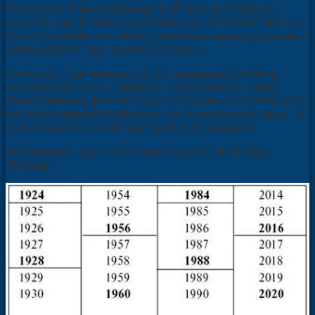
составляет 5 часов 48 минут и 45 секунд, которые и
округлили до 6 часов, составляющих четвертую часть от
суток. Но добавлять такую маленькую единицу времени
каждый раз к году нецелесообразно.
За четыре года четверть суток превращается уже в
полноценные сутки, которые и добавляются к году.
Таким образом, февраль, у которого меньше дней, чем у
обычных месяцев, добавляет дополнительный день - и
только в високосном году бывает 29 февраля.
Високосные года: список лет прошлого и 21 века.
Пример: