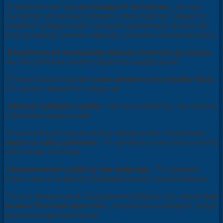
· В високосный год
не колядуют на Святки
, так как
считается, что можно потерять свое счастье. Также по
примете колядующий, который одевается в животное
или чудовище, может перенять личность нечистой силы.
·
Беременным женщинам нельзя стричься до родов
,
так как ребенок может родиться нездоровым.
· В високосный год
не стоит начинать постройку бани
,
что может привести к недугам.
·
Нельзя собирать грибы
, так как считается, что они все
становятся ядовитыми.
· В високосный год не нужно праздновать появление
первого зуба у ребенка
. По примете, если звать гостей,
зубы будут плохими.
·
Нельзя менять работу или квартиру
. По примете
новое место окажется безрадостным и неспокойным.
· Если в високосный год родился ребенок, его нужно
как
можно быстрее крестить
, а крестных выбирать среди
кровных родственников.