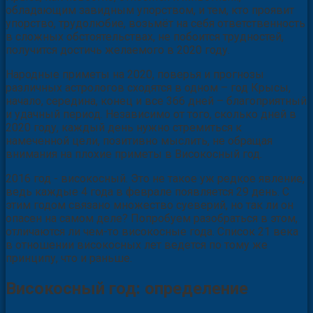
обладающим завидным упорством, и тем, кто проявит
упорство, трудолюбие, возьмёт на себя ответственность
в сложных обстоятельствах, не побоится трудностей,
получится достичь желаемого в 2020 году.
Народные приметы на 2020, поверья и прогнозы
различных астрологов сходятся в одном – год Крысы,
начало, середина, конец и все 366 дней – благоприятный
и удачный период. Независимо от того, сколько дней в
2020 году, каждый день нужно стремиться к
намеченной цели, позитивно мыслить, не обращая
внимания на плохие приметы в Високосный год.
2016 год - високосный. Это не такое уж редкое явление,
ведь каждые 4 года в феврале появляется 29 день. С
этим годом связано множество суеверий, но так ли он
опасен на самом деле? Попробуем разобраться в этом,
отличаются ли чем-то високосные года. Список 21 века
в отношении високосных лет ведется по тому же
принципу, что и раньше.
Високосный год: определение