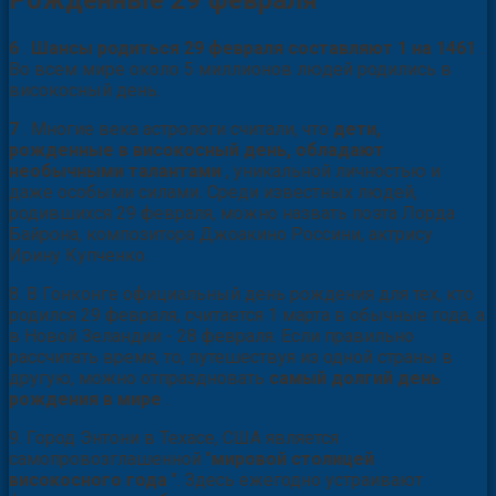
Рожденные 29 февраля
6
.
Шансы родиться 29 февраля составляют 1 на 1461
.
Во всем мире около 5 миллионов людей родились в
високосный день.
7
. Многие века астрологи считали, что
дети,
рожденные в високосный день, обладают
необычными талантами
, уникальной личностью и
даже особыми силами. Среди известных людей,
родившихся 29 февраля, можно назвать поэта Лорда
Байрона, композитора Джоакино Россини, актрису
Ирину Купченко.
8. В Гонконге официальный день рождения для тех, кто
родился 29 февраля, считается 1 марта в обычные года, а
в Новой Зеландии - 28 февраля. Если правильно
рассчитать время, то, путешествуя из одной страны в
другую, можно отпраздновать
самый долгий день
рождения в мире
.
9. Город Энтони в Техасе, США является
самопровозглашенной "
мировой столицей
високосного года
". Здесь ежегодно устраивают