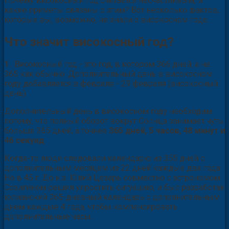
Почему високосный год считается несчастливым, и
какие приметы связаны с этим?
Вот несколько фактов,
которые вы, возможно, не знали о високосном годе.
Что значит високосный год?
1
. Високосный год - это год, в котором 366 дней, а не
365 как обычно. Дополнительный день в високосном
году добавляется в феврале - 29 февраля (високосный
день).
Дополнительный день в високосном году необходим
потому, что полный оборот вокруг Солнца занимает чуть
больше 365 дней, а точнее
365 дней, 5 часов, 48 минут и
46 секунд
.
Когда-то люди следовали календарю из 355 дней с
дополнительным месяцем из 22 дней каждые два года.
Но в 45 г. До н.э. Юлий Цезарь совместно с астрономом
Созигеном решил упростить ситуацию, и был разработан
юлианский 365-дневный календарь с дополнительным
днем каждые 4 года, чтобы компенсировать
дополнительные часы.