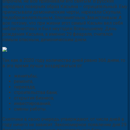
Впрочем, не все признавали его святым. В русских
народных поверьях образ Касьяна – отрицательный. Ему
приписывали демонические черты, нарекали Скупым,
Недоброжелательным, Злопамятным, Завистливым. А
все потому, что при жизни этот самый Касьян вел себя
неблагочестиво и был неугоден Всевышнему. День
рождения Касьяна, а именно 29 февраля, считался
самым опасным, демоническим днем.
Так как в 2020 году количество дней равно 366 дням, то
в это время лучше воздержаться от:
женитьбы;
ремонта;
переезда;
строительства бани;
открытия бизнеса;
инвестирований;
смены работы.
Скептики в свою очередь утверждают, от числа дней в
году ничего не зависит. Закономерное появление дня 29