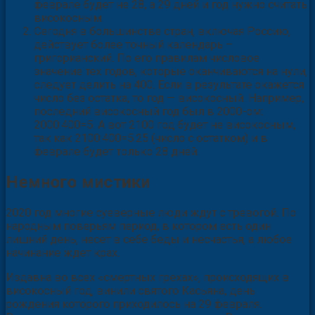
феврале будет не 28, а 29 дней и год нужно считать
високосным.
Сегодня в большинстве стран, включая Россию,
действует более точный календарь –
григорианский. По его правилам числовое
значение тех годов, которые оканчиваются на нули,
следует делить на 400. Если в результате окажется
число без остатка, то год — високосный. Например,
последний високосный год был в 2000-ом:
2000:400=5. А вот 2100 год будет не високосным,
так как 2100:400=5.25 (число с остатком) и в
феврале будет только 28 дней.
Немного мистики
2020 год многие суеверные люди ждут с тревогой. По
народным поверьям период, в котором есть один
лишний день, несет в себе беды и несчастья, а любое
начинание ждет крах.
Издавна во всех «смертных грехах», происходящих в
високосный год, винили святого Касьяна, день
рождения которого приходилось на 29 февраля.