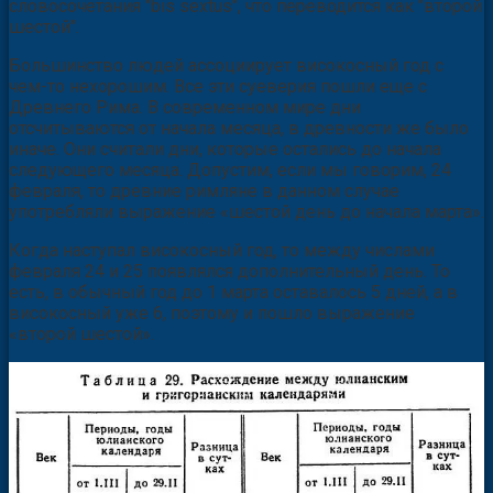
словосочетания "bis sextus", что переводится как "второй
шестой".
Большинство людей ассоциирует високосный год с
чем-то нехорошим. Все эти суеверия пошли еще с
Древнего Рима. В современном мире дни
отсчитываются от начала месяца, в древности же было
иначе. Они считали дни, которые остались до начала
следующего месяца. Допустим, если мы говорим, 24
февраля, то древние римляне в данном случае
употребляли выражение «шестой день до начала марта».
Когда наступал високосный год, то между числами
февраля 24 и 25 появлялся дополнительный день. То
есть, в обычный год до 1 марта оставалось 5 дней, а в
високосный уже 6, поэтому и пошло выражение
«второй шестой».