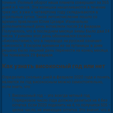
точные. Полный оборот наша планета совершает за 365
дней и 6 часов. Эти излишки накапливаются в течение
трех лет, а уже к четвертому году складываются в
отдельные сутки. Такое летоисчисление пошло со
времен правления Юлия Цезаря. Изначально
дополнительный день вставляли после 24 февраля.
Получалось, что в последнем месяце зимы было два 24
числа. У римлян этот день обозначался словом
«биссекстилис», что в переводе на русский означает
«високос». В скором времени из-за путаницы в днях
решено было лишний день перенести на конец месяца.
Так появилось 29 февраля.
Как узнать високосный год или нет
Определить сколько дней в феврале 2020 года и понять,
является ли год високосным можно самостоятельно,
если знать, что:
Високосный год – это всегда четный год.
Порядковое число года должно делиться на 4 без
остатка. Если 2020 поделить на 4, то получится 505 –
целое число, не имеющее остатка. Это значит, что в