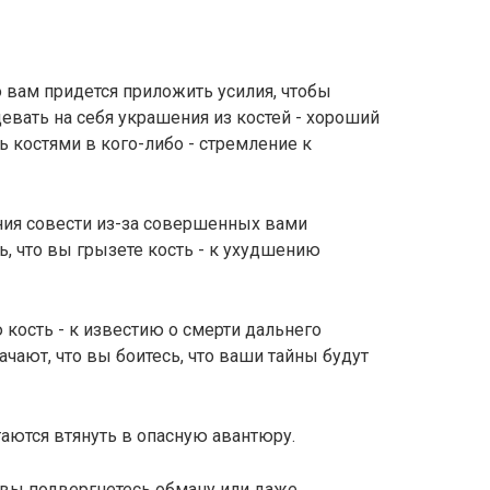
 вам придется приложить усилия, чтобы
евать на себя украшения из костей - хороший
ь костями в кого-либо - стремление к
ния совести из-за совершенных вами
, что вы грызете кость - к ухудшению
кость - к известию о смерти дальнего
чают, что вы боитесь, что ваши тайны будут
таются втянуть в опасную авантюру.
- вы подвергнетесь обману или даже