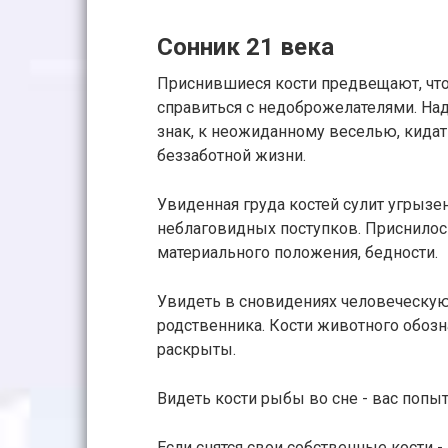
Сонник 21 века
Приснившиеся кости предвещают, что
справиться с недоброжелателями. Над
знак, к неожиданному веселью, кидат
беззаботной жизни.
Увиденная груда костей сулит угрызе
неблаговидных поступков. Приснилось
материального положения, бедности.
Увидеть в сновидениях человеческую 
родственника. Кости животного обозна
раскрыты.
Видеть кости рыбы во сне - вас попы
Если снятся свои собственные кости 