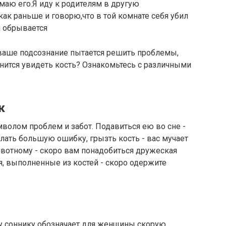
имаю его.Я иду к родителям в другую
как раньше и говорю,что в той комнате себя убил
н обрывается
то ваше подсознание пытается решить проблемы,
снится увидеть кость? Ознакомьтесь с различными
к
мволом проблем и забот. Подавиться ею во сне -
лать большую ошибку, грызть кость - вас мучает
ивотному - скоро вам понадобиться дружеская
, выполненные из костей - скоро одержите
му соннику обозначает для женщины скорую