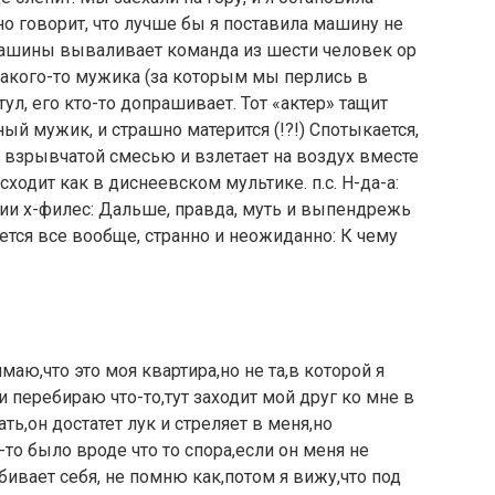
но говорит, что лучше бы я поставила машину не
 машины вываливает команда из шести человек ор
Какого-то мужика (за которым мы перлись в
ул, его кто-то допрашивает. Тот «актер» тащит
ный мужик, и страшно матерится (!?!) Спотыкается,
о взрывчатой смесью и взлетает на воздух вместе
ходит как в диснеевском мультике. п.с. Н-да-а:
ии x-филес: Дальше, правда, муть и выпендрежь
ется все вообще, странно и неожиданно: К чему
маю,что это моя квартира,но не та,в которой я
и перебираю что-то,тут заходит мой друг ко мне в
ть,он достатет лук и стреляет в меня,но
то было вроде что то спора,если он меня не
убивает себя, не помню как,потом я вижу,что под