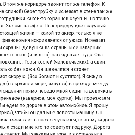
В том же коридоре звонит тот же телефон. К
е спиной) берет трубку и исчезает в стене так же
сотрудники какой-то охранной службы, но точно
ют: Звонит телефон. По коридору идет научный
астоящей жизни — какой-то актер, только я не
о физиономия искривляется от ужаса. Исчезает.
и охраны. Девушка из охраны и ее напарник
кое-то окно (или люк), заглядывает туда. Она
одходит. . Горы костей (человеческих), а один:
олько без кожи. Он шевелится и стонет.
т скорую. (Все бегают и суетятся). Я сижу в
а (по крайней мере, изнутри) в проходе между
м сидении прямо передо мной сидит та девочка в
иреневое (наверное, моя куртка). Мы проезжаем
. Мы едем по дороге в этом автомобиле. Я прошу
триx»), чтобы он дал мне повести машину. Он
шина меня как-то плохо слушается, поэтому водила
, а сзади мне кто-то советует под руку. Дорога
це слепит: Мы заехали на гору, и я остановила