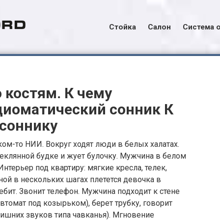
Стойка
Салон
Система 
 костям. К чему
диоматический сонник К
 соннику
ом-то НИИ. Вокруг ходят люди в белых халатах.
теклянной будке и жует булочку. Мужчина в белом
Интерьер под квартиру: мягкие кресла, телек,
ной в нескольких шагах плетется девочка в
ребит. Звонит телефон. Мужчина подходит к стене
втомат под козырьком), берет трубку, говорит
з лишних звуков типа чавканья). Мгновение