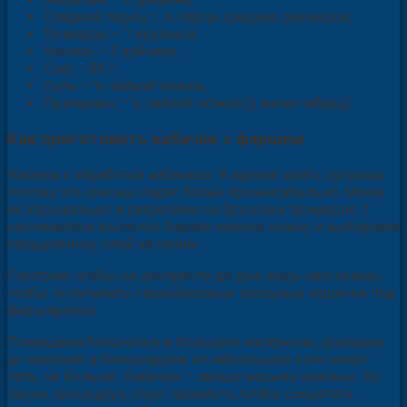
Сладкий перец – ½ перца средних размеров,
Помидор – 1 крупный,
Чеснок – 2 зубчика,
Сыр – 80 г,
Соль – ½ чайной ложки,
Приправы – ½ чайной ложки (у меня чабрец)
Как приготовить кабачки с фаршем
Начнем с обработки кабачков. В идеале взять цуккини,
потому что они выглядят более презентабельно. Моем
их хорошенько и разрезаем на брусочки примерно 7
сантиметров высотой. Берем чайную ложку и выбираем
сердцевинку слой за слоем.
Смотрим, чтобы не доскрести до дна, ведь нам нужно,
чтобы получились своеобразные овощные чашечки под
фаршировку.
Помещаем бочоночки в большую кастрюлю, доводим
до кипения и бланшируем на небольшом огне минут
пять, не больше. Кабачки – овощи весьма нежные. Но
такую процедуру стоит провести, чтобы сократить