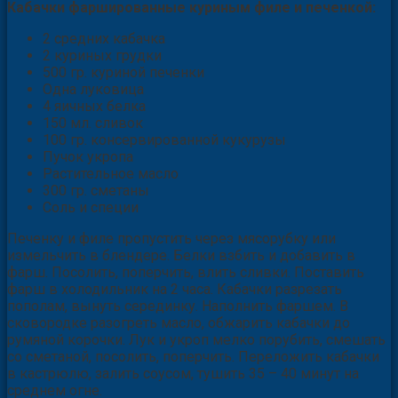
Кабачки фаршированные куриным филе и печенкой:
2 средних кабачка
2 куриных грудки
500 гр. куриной печенки
Одна луковица
4 яичных белка
150 мл. сливок
100 гр. консервированной кукурузы
Пучок укропа
Растительное масло
300 гр. сметаны
Соль и специи
Печенку и филе пропустить через мясорубку или
измельчить в блендере. Белки взбить и добавить в
фарш. Посолить, поперчить, влить сливки. Поставить
фарш в холодильник на 2 часа. Кабачки разрезать
пополам, вынуть серединку. Наполнить фаршем. В
сковородке разогреть масло, обжарить кабачки до
румяной корочки. Лук и укроп мелко порубить, смешать
со сметаной, посолить, поперчить. Переложить кабачки
в кастрюлю, залить соусом, тушить 35 – 40 минут на
среднем огне.