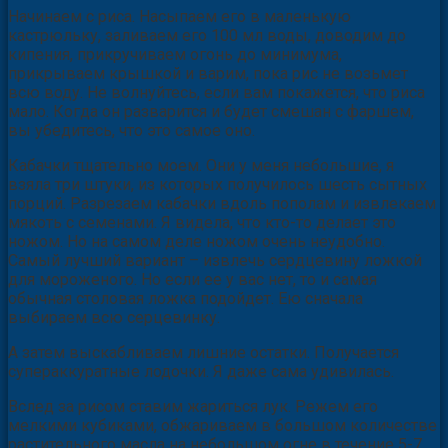
Начинаем с риса. Насыпаем его в маленькую
кастрюльку, заливаем его 100 мл воды, доводим до
кипения, прикручиваем огонь до минимума,
прикрываем крышкой и варим, пока рис не возьмет
всю воду. Не волнуйтесь, если вам покажется, что риса
мало. Когда он разварится и будет смешан с фаршем,
вы убедитесь, что это самое оно.
Кабачки тщательно моем. Они у меня небольшие, я
взяла три штуки, из которых получилось шесть сытных
порций. Разрезаем кабачки вдоль пополам и извлекаем
мякоть с семенами. Я видела, что кто-то делает это
ножом. Но на самом деле ножом очень неудобно.
Самый лучший вариант – извлечь сердцевину ложкой
для мороженого. Но если ее у вас нет, то и самая
обычная столовая ложка подойдет. Ею сначала
выбираем всю серцевинку.
А затем выскабливаем лишние остатки. Получается
супераккуратные лодочки. Я даже сама удивилась.
Вслед за рисом ставим жариться лук. Режем его
мелкими кубиками, обжариваем в большом количестве
растительного масла на небольшом огне в течение 5-7