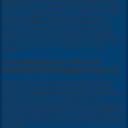
вчерашнего ужина. Второй рецепт потребует больше
времени, потому что фаршировать нужно будет отряд
мелких «бочоночков», зато у вас получится много-много
небольших порций – это прямая экономия сил и
бюджета. Такие фаршированные кабачки отлично
пойдут на праздничный стол. Выглядят они весьма
нарядно, особенно если разместить их на кудрявых
листиках свежего салата. Каждый гость возьмет один-
два бочонка и перейдет к следующим горячим
закускам.
Простейший рецепт кабачков,
фаршированных фаршем (лодочки)
Этот рецепт можно назвать классическим. Кабачки,
фаршированные смесью мясного фарша с рисом и
луком, очень нравятся мужчинам. Особенно если сверху
имеется сырная корочка, которую мы с вами
обязательно организуем. С точки зрения приготовления
лодочки однозначно удобнее. Процесс выковыривания
сердцевинки занимает куда меньше времени и сил, да и
наполнение кабачков фаршем происходит буквально в
два счета.