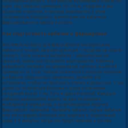
популярный рецепт, и во многих кулинарных книгах он
идет под первым номером. Ну что ж, отдадим и мы
должное классике, и начнем знакомство с этим
популярным блюдом с приготовления кабачков
фаршированных мясом и рисом.
Как подготовить кабачки к фаршировке
Желательно брать для фаршировки молоденькие
кабачки с тонкой, нежной кожицей – тогда ее не нужно
срезать. Если кожица загрубела – обязательно ее
срежьте, иначе она останется жестковатой. Кабачки
разрежьте поперек на одинаковые кусочки, высотой
примерно по 5 см. Чайной ложечкой с острым носиком
выберите серединку с семенами, делайте это
осторожно, чтобы не проткнуть стенки и донышко. У вас
должны получиться бочонки с дном и стенками
толщиной около 1 см. Есть и другой способ. Каждый
кабачок разрезается вдоль на две половинки,
выбирается серединка, а получившуюся лодочку
фаршируют начинкой. Начинять можно сырые кабачки
или же отварить бочонки или лодочки в подсоленой
воде 2-3 минуты, тогда они будут нежнее и сочнее.