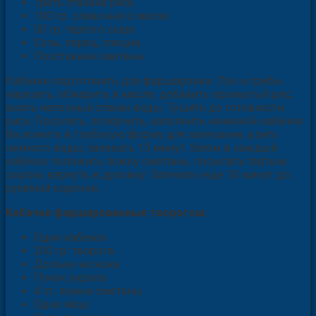
Треть стакана риса
100 гр. сливочного масла
50 гр. тертого сыра
Соль, перец, специи
Полстакана сметаны
Кабачки подготовить для фаршировки. Лук и грибы
нарезать, обжарить в масле, добавить промытый рис,
влить неполный стакан воды. Тушить до готовности
риса. Посолить, поперчить, наполнить начинкой кабачки.
Выложить в глубокую форму для запекания, влить
немного воды, запекать 15 минут. Затем в каждый
кабачок положить ложку сметаны, посыпать тертым
сыром, вернуть в духовку. Запекать еще 10 минут до
румяной корочки.
Кабачки фаршированные творогом:
Один кабачок
200 гр. творога
Долька чеснока
Пучок укропа
4 ст. ложки сметаны
Одно яйцо