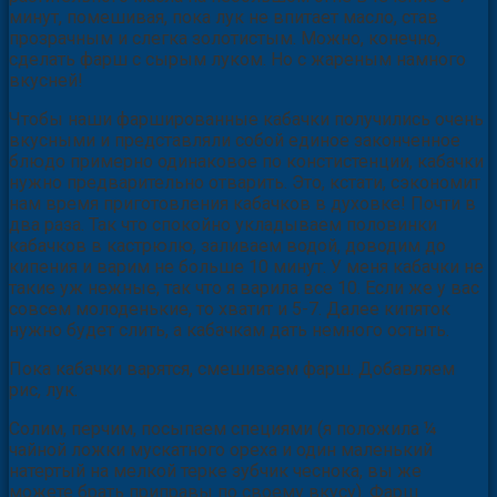
минут, помешивая, пока лук не впитает масло, став
прозрачным и слегка золотистым. Можно, конечно,
сделать фарш с сырым луком. Но с жареным намного
вкусней!
Чтобы наши фаршированные кабачки получились очень
вкусными и представляли собой единое законченное
блюдо примерно одинаковое по констистенции, кабачки
нужно предварительно отварить. Это, кстати, сэкономит
нам время приготовления кабачков в духовке! Почти в
два раза. Так что спокойно укладываем половинки
кабачков в кастрюлю, заливаем водой, доводим до
кипения и варим не больше 10 минут. У меня кабачки не
такие уж нежные, так что я варила все 10. Если же у вас
совсем молоденькие, то хватит и 5-7. Далее кипяток
нужно будет слить, а кабачкам дать немного остыть.
Пока кабачки варятся, смешиваем фарш. Добавляем
рис, лук.
Солим, перчим, посыпаем специями (я положила ¼
чайной ложки мускатного ореха и один маленький
натертый на мелкой терке зубчик чеснока, вы же
можете брать приправы по своему вкусу). Фарш