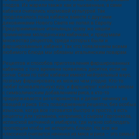
плодов. Их жарили также как и тыквенные, а сами
кабачки считались кормовой культурой. Так
продолжалось пока кабачок вместе с другими
диковинками Нового Света не попал в Европу.
Предприимчивые итальянцы сразу же нашли
применение молоденьким кабачкам, и придумали
множество рецептов, среди которых были и
фаршированные кабачки. Так что появлением всеми
любимого блюда мы обязаны итальянским поварам.
Рецептов и способов приготовления фаршированных
кабачков с того времени появились десятки, если не
сотни. Сами по себе кабачки имеют нейтральный вкус,
поэтому фаршировать их можно чем угодно. Кто-то
любит основательную еду, и фарширует кабачки мясом
с символическим добавлением риса, а кто-то
придерживается вегетарианства и делает начинку из
овощей и риса. Есть повседневные рецепты, без особых
изысков, когда все готовится быстро и просто, а есть
рецепты для гурманов, например, с сыром Горгонзола,
испанской ветчиной и имбирем, где нужно соблюдать
пропорции чтобы не испортить блюдо. Но все же
классикой считается начинка из мяса и риса – это самый