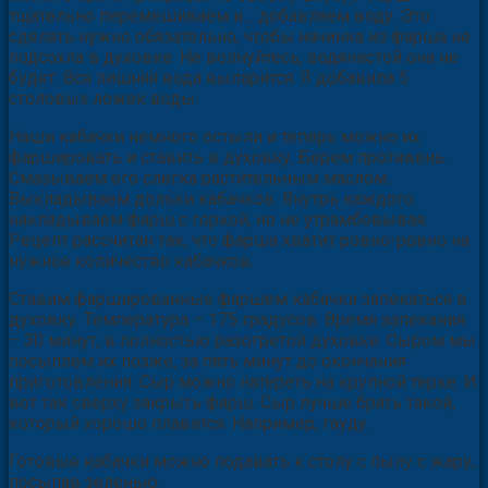
тщательно перемешиваем и… добавляем воду. Это
сделать нужно обязательно, чтобы начинка из фарша не
подсохла в духовке. Не волнуйтесь, водянистой она не
будет. Вся лишняя вода выпарится. Я добавила 5
столовых ложек воды.
Наши кабачки немного остыли и теперь можно их
фаршировать и ставить в духовку. Берем противень.
Смазываем его слегка растительным маслом.
Выкладываем дольки кабачков. Внутрь каждого
накладываем фарш с горкой, но не утрамбовывая.
Рецепт рассчитан так, что фарша хватит ровно-ровно на
нужное количество кабачков.
Ставим фаршированные фаршем кабачки запекаться в
духовку. Температура – 175 градусов. Время запекания
– 30 минут, в полностью разогретой духовке. Сыром мы
посыплем их позже, за пять минут до окончания
приготовления. Сыр можно натереть на крупной терке. И
вот так сверху закрыть фарш. Сыр лучше брать такой,
который хорошо плавится. Например, гауду.
Готовые кабачки можно подавать к столу с пылу с жару,
посыпав зеленью.