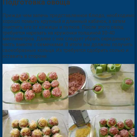
Подготовка овоща
Прежде чем запечь представленное блюдо, необходимо
хорошо помыть крупный и длинный кабачок, а затем
очистить его от кожицы и пупков. После этого овощ
требуется нарезать на кружочки толщиной 30-40
миллиметров. Далее с них следует убрать серединную
часть вместе с семечками. В итоге вы должны получить
своеобразные кольца. Их требуется сдобрить солью и
оставить в стороне.