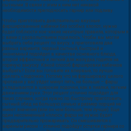
сытными. В связи с этим к ним нет никакой
необходимости преподносить гарнир или подливу.
Чтобы приготовить действительно вкусные
фаршированные кабачки без особых хлопот, нужно
будет соблюсти кое-какие нехитрые правила, которым я
с вами с удовольствием поделюсь. Чтобы вы могли
выбрать себе рецепт по вкусу, я приготовила два
разных варианта: первый сытный, быстрый и
экономный подойдет в качестве основного блюда,
второй эффектный и легкий для желудка годится на
горячую закуску. Какой способ фаршировки кабачков
выбрать? Если вы готовите их впервые, то лучше
сделать «лодочки». Потому что на фаршировку целого
противня у вас уйдет минут пять, не больше – фарш
укладывается в широкие лодочки, как в пиалки, легким
движением руки. Этот рецепт отлично подойдет для
таких случаев, когда нужно по-быстрому приготовить
сытный обед на большую семью и размер порций не
имеет значения (или он чем больше, тем лучше). Еще
один несомненный «плюс»: фарш не нужно будет
предварительно прожаривать. Он смешивается с
вареным рисом – отлично подойдут остатки гарнира со