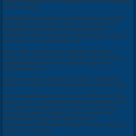
время запекания и быть уверенным в том, что сырыми
они не останутся.
Для фарша мелко рубим лук. Жарим его на большом
количестве растительного масла до прозрачности.
Поджаристая корочка нам не нужна. Сразу же
добавляем тертую морковку. Перемешиваем, жарим
еще минут 5-7 на небольшом огне.
Фарш имеет малоприятное свойство при жарке
слипаться в комочки. Но эту проблему легко решить,
разминая фарш вилкой. Как видите, получается
однородная масса.
Добавляем мелко резанные помидоры. Можно их
натереть на терке. Перемешиваем и тушим еще минут 5.
После бланшировки бочоночку нужно будет извлечь,
дать им остыть, перевенуть вверх донышками, чтобы
вся жидкость стекла. И расставить по смазанному
маслом противню. В идеале у него должно быть
антипригарное покрытие. Либо советую
воспользоваться пекарской бумагой, чтобы кабачки не
прилипли к противню.