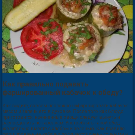
Как правильно подавать
фаршированный кабачок к обеду?
Как видите, совсем несложно нафаршировать кабачок
мясом и запечь его в духовке. После того как блюдо
приготовится, начиненные овощи следует вынуть и
распределить по тарелкам. Употреблять такой обед
желательно вместе с хлебом и зеленью. Как правило,
фаршированные кабачки получаются очень сочными и