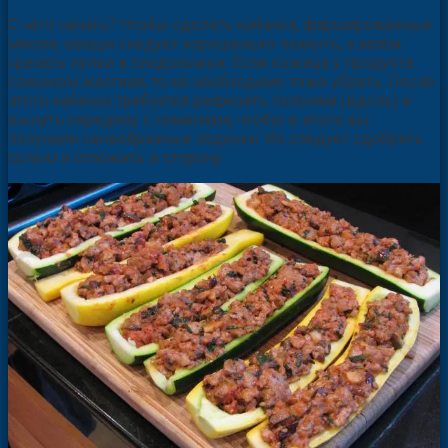
С чего начать? Чтобы сделать кабачки, фаршированные
мясом, овощи следует хорошенько помыть, а затем
срезать пупки и плодоножки. Если кожица у продукта
слишком жесткая, то ее необходимо тоже убрать. После
этого кабачок требуется разрезать пополам (вдоль) и
вынуть середину с семенами, чтобы в итоге вы
получили своеобразные лодочки. Их следует сдобрить
солью и отложить в сторону.