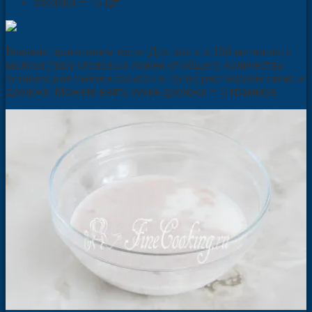
сосиски — 15 шт
Вначале приготовим тесто. Для этого в 100 мл теплого
молока (пару столовых ложек от общего количества
оставим для смазки сосисок в тесте) растворяем сахар и
дрожжи. Можете взять сухие дрожжи — 5 граммов.