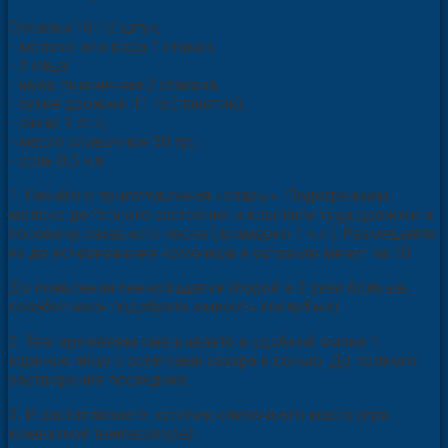
Сосиски 10-12 штук;
- молоко или вода 1 стакан;
- 2 яйца;
- мука пшеничная 2 стакана;
- сухие дрожжи 11 гр.(пакетик);
- сахар 1 ст.л;
- масло сливочное 50 гр.;
- соль 0,5 ч.л.
1. Начнём с приготовления «опары». Подогреваем
молоко до теплого состояния и всыпаем туда дрожжи и
половину сахарного песка (примерно 1 ч.л.). Размешайте
их до исчезновения комочков и оставьте минут на 10.
До появления пенной шапки (порой в 2 раза больше,
позаботьтесь подобрать емкость поглубже).
2. Тем временем смешиваете в удобной миске 1
куриное яйцо с остатками сахара и солью. До полного
растворения последних.
3. И растапливаете кусочек сливочного масла (при
комнатной температуре).