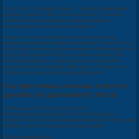
Так вот, тесто подходит любое — обычное дрожжевое,
сдобное, слоеное какое только захотите. Его можно
купить готовое или сделать самому. А уж про
разнообразие сосисок я вообще молчу.
Разве что сильно экономить не стоит, поскольку
дешёвые колбасные изделия (типа 50р. за пачку 20 шт.)
могут себя плохо вести при запекании. Или ужариваться
в два раза, выделяя большое количество жира или
наоборот разбухать и лопаться. Да и на вкус такие
изделия порой как бумага. «Венские», «Русские» или
«Молочные» самый проверенный вариант.
Как приготовить сосиски в тесте в
духовке (из дрожжевого теста)
В этом рецепте используются сухие
быстродействующие дрожжи и кипяченая вода,
которую вполне успешно можно заменить молоком или
кефиром. уже проскакивал на нашем сайте.
Список ингредиентов: