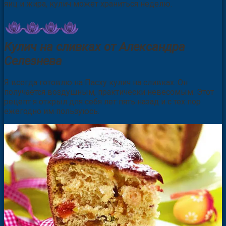
яиц и жира, кулич может храниться неделю.
Кулич на сливках от Александра
Селезнева
Я всегда готовлю на Пасху кулич на сливках. Он
получается воздушным, практически невесомым. Этот
рецепт я открыл для себя лет пять назад и с тех пор
ежегодно им пользуюсь.