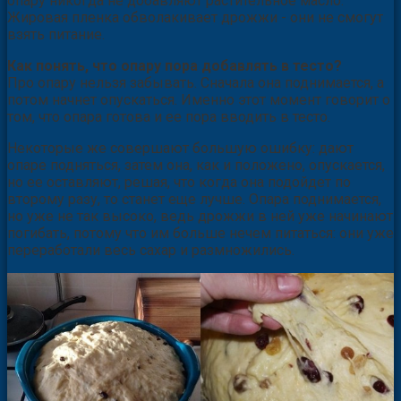
опару никогда не добавляют растительное масло.
Жировая пленка обволакивает дрожжи - они не смогут
взять питание.
Как понять, что опару пора добавлять в тесто?
Про опару нельзя забывать. Сначала она поднимается, а
потом начнет опускаться. Именно этот момент говорит о
том, что опара готова и ее пора вводить в тесто.
Некоторые же совершают большую ошибку: дают
опаре подняться, затем она, как и положено, опускается,
но ее оставляют, решая, что когда она подойдет по
второму разу, то станет еще лучше. Опара поднимается,
но уже не так высоко, ведь дрожжи в ней уже начинают
погибать, потому что им больше нечем питаться: они уже
переработали весь сахар и размножились.