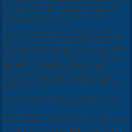
смазанные маслом формы (если формы стеклянные
(стаканы) то ставим их с подошедшим уже тестом в
только тёплую духовку, и затем уже увеличиваем
температуру до необходимой)
Выпекайте пасху/кулич при умеренном огне (180
градусов) а к концу выпечки температуру уменьшите,
даём пасхе просушиться и выстояться. Не тревожьте
часто куличи, открывая дверцу духовки, иначе выпечка
осядет и не получится пышной. Если кулич ещё не
пропекся, а сверху сильно зарумянивается, положите на
него сверху промасленную бумагу, если снизу –
поставьте посуду с водой. Общее время выпечки от 40
минут и более в зависимости от размера куличей.
Доброй пасхи, вкусных куличей, крепкого здоровья и
приятного аппетита!
Трудно представить праздничный стол на Пасху без
красивого, ароматного и, конечно же, вкусного кулича.
Домашний кулич, хоть и требует довольно много
времени и усилий, никогда не сравнится с магазинным.
Приготовленный только из натуральных продуктов и с