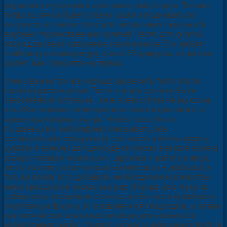
укутывать и укрывать кухонным полотенцем. Только
тогда выпечка будет славно расти и подниматься,
получится отличное тесто для пасхальных пышных &
вкусных торжественных куличей. Тесто для кулича/
пасхи довольно капризное, гармоничное 🙂 и любит
стабильную температуру около 25 градусов, тогда оно
растет, как говорится на глазах.
Очень важно так же хорошо вымесить тесто после
первого расхождения. Тесто в итоге должно быть
относительно плотным… ни в коем случае не рыхлым,
это обеспечивает отличную плотность изделия и его
идеальную форму внутри. Чтобы тесто было
пышненьким, необходимо смешивать все
составляющие продукты (в том числе и изюм, курагу,
цукаты и ваниль) до однородной массы вначале замеса
(сахар с тёплым молочком + дрожжи + взбитые яйца,
затем сметану и растопленный маргарин + добавки) и
только после того добавить необходимое количество
муки просеянной несколько раз. Иногда всю муку не
добавляем, а всыпаем столько, чтобы тесто приобрело
очертаемые формы. И оставляем его подходить, а затем
при окончательном вымешивании досыпаем всю
необходимую муку. Раскладываем вымешанное тесто в