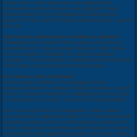
Значит, тесто плохо вымесили, и в одном месте
дрожжей оказалось больше, чем в другом. Также
причина может быть в неправильно работающей
духовке. Когда с одной стороны жар сильнее, а с другой
меньше.
Через какое время можно заглянуть в духовку?
Примерно минут через 30-40, но делать это все же
нежелательно. Открыть можно только в тому случае,
если вы видите, например, что корочка начинает
подгорать. Тогда положите на нее фольгу или пергамент,
чтобы уменьшить воздействие жара сверху.
Как извлечь кулич из формы?
Нельзя сразу доставать его из формы. Бока у
свежевыпеченного кулича не совсем плотные, и могут
осесть. Поэтому оставьте его в форме до тех пор, пока
он полностью не остынет, и только потом доставайте.
Как только кулич остыл, поверхность надо смазать
растопленным сливочным маслом. Это увеличит время
хранения кулича. Если вы хотите хранить куличи долго,
нужно накрыть их полотняным полотенцем и оставить в
теплом месте. Благодаря большому количеству сахара,