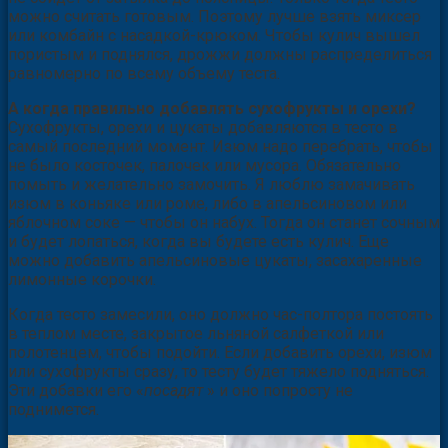
можно считать готовым. Поэтому лучше взять миксер
или комбайн с насадкой-крюком. Чтобы кулич вышел
пористым и поднялся, дрожжи должны распределиться
равномерно по всему объему теста.
А когда правильно добавлять сухофрукты и орехи?
Сухофрукты, орехи и цукаты добавляются в тесто в
самый последний момент. Изюм надо перебрать, чтобы
не было косточек, палочек или мусора. Обязательно
помыть и желательно замочить. Я люблю замачивать
изюм в коньяке или роме, либо в апельсиновом или
яблочном соке — чтобы он набух. Тогда он станет сочным
и будет лопаться, когда вы будете есть кулич. Еще
можно добавить апельсиновые цукаты, засахаренные
лимонные корочки.
Когда тесто замесили, оно должно час-полтора постоять
в теплом месте, закрытое льняной салфеткой или
полотенцем, чтобы подойти. Если добавить орехи, изюм
или сухофрукты сразу, то тесту будет тяжело подняться.
Эти добавки его «
посадят
» и оно попросту не
поднимется.