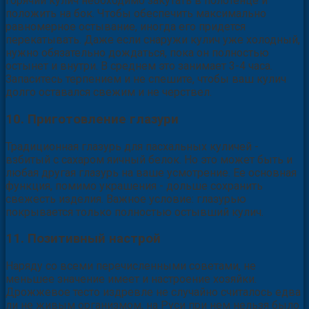
горячий кулич необходимо закутать в полотенце и
положить на бок. Чтобы обеспечить максимально
равномерное остывание, иногда его придется
перекатывать. Даже если снаружи кулич уже холодный,
нужно обязательно дождаться, пока он полностью
остынет и внутри. В среднем это занимает 3-4 часа.
Запаситесь терпением и не спешите, чтобы ваш кулич
долго оставался свежим и не черствел.
10. Приготовление глазури
Традиционная глазурь для пасхальных куличей -
взбитый с сахаром яичный белок. Но это может быть и
любая другая глазурь на ваше усмотрение. Ее основная
функция, помимо украшения - дольше сохранить
свежесть изделия. Важное условие: глазурью
покрывается только полностью остывший кулич.
11. Позитивный настрой
Наряду со всеми перечисленными советами, не
меньшее значение имеет и настроение хозяйки.
Дрожжевое тесто издревле не случайно считалось едва
ли не живым организмом, на Руси при нем нельзя было