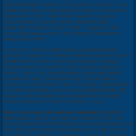
высыпали муку горкой на стол, делали луночку и туда
добавляли яйца, потом вливали жидкость и начинали
замешивать тесто. Тоже самое касается и кулича.
Просеяли муку, сделали лунку, вливаете яйца,
добавляете опару и только потом — жидкость. Это
может быть вода, молоко или сливки. И начинаете
замешивать
тесто
.
И, для того, чтобы жирная среда не обволакивала
дрожжи и они могли питаться, мягкое сливочное масло
добавляется в тесто в самую последнюю очередь.
Можно сказать, когда тесто уже готово и собрано в
комок. После того, как добавлено сливочное масло,
мешать все надо очень долго. До тех пока масло
полностью не впитается в тесто, которое сначала будет
ко всему прилипать, потому что вы добавили жир. Но
когда вы его смешаете до однородности, оно сразу
начнет отлипать и от стенок посуды и от рук.
Имеет значение, чем именно замешивать тесто?
Замешивать можно или миксером минут 20-30, или
вручную минут 40-60. Моя бабушка всегда говорила, что
тесто для кулича надо замешивать до тех пор, пока пот
не сойдет от затылка до поясницы. Только тогда тесто