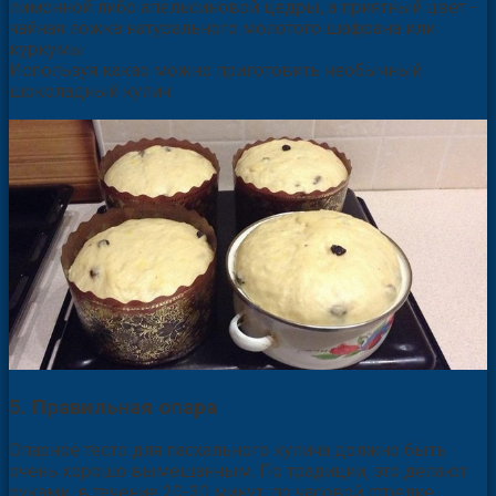
лимонной либо апельсиновой цедры, а приятный цвет -
чайная ложка натурального молотого шафрана или
куркумы.
Используя какао можно приготовить необычный
шоколадный кулич.
5. Правильная опара
Опарное тесто для пасхального кулича должно быть
очень хорошо вымешанным. По традиции, это делают
руками, в течение 20-30 минут, по часовой стрелке.