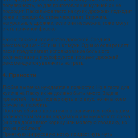
популярность, но для приготовления куличей он не
подходит. Пасхальное тесто на сухих дрожжах подходит
хуже и гораздо быстрее черствеет. Впрочем,
натуральные дрожжи, если они несвежие, тоже могут
стать причиной фиаско.
Важно также и количество дрожжей. Средняя
рекомендация - 50 г на 1 кг муки. Однако если рецепт
пасхи предполагает использование большого
количества яиц и сухофруктов, процент дрожжей
рекомендуется увеличить на треть.
4. Пряности
Любая выпечка нуждается в пряностях. Но в тесте для
кулича на Пасху их не должно быть много. Задача
пряностей - лишь подчеркнуть его вкус, но ни в коем
случае не перебить.
Поэтому обычно достаточно ограничиться небольшим
количеством ванили, кардамона или мускатного ореха
(иногда добавляют корицу или молотую гвоздику, но
это на любителя).
Приятную цитрусовую нотку придаст чуть-чуть