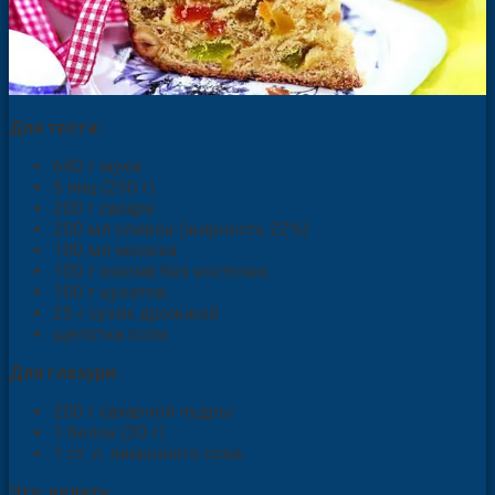
Для теста:
640 г муки
5 яиц (250 г)
200 г сахара
200 мл сливок (жирность 22%)
100 мл молока
100 г изюма без косточек
100 г цукатов
25 г сухих дрожжей
щепотка соли
Для глазури:
200 г сахарной пудры
1 белок (30 г)
1 ст. л. лимонного сока
Что делать: