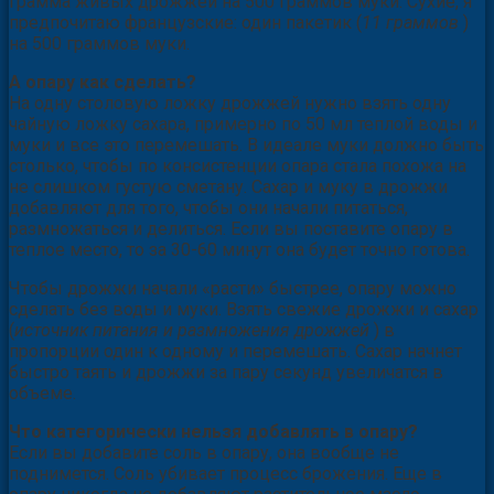
грамма живых дрожжей на 500 граммов муки. Сухие, я
предпочитаю французские: один пакетик (
11 граммов
)
на 500 граммов муки.
А опару как сделать?
На одну столовую ложку дрожжей нужно взять одну
чайную ложку сахара, примерно по 50 мл теплой воды и
муки и все это перемешать. В идеале муки должно быть
столько, чтобы по консистенции опара стала похожа на
не слишком густую сметану. Сахар и муку в дрожжи
добавляют для того, чтобы они начали питаться,
размножаться и делиться. Если вы поставите опару в
теплое место, то за 30-60 минут она будет точно готова.
Чтобы дрожжи начали «расти» быстрее, опару можно
сделать без воды и муки. Взять свежие дрожжи и сахар
(
источник питания и размножения дрожжей
) в
пропорции один к одному и перемешать. Сахар начнет
быстро таять и дрожжи за пару секунд увеличатся в
объеме.
Что категорически нельзя добавлять в опару?
Если вы добавите соль в опару, она вообще не
поднимется. Соль убивает процесс брожения. Еще в