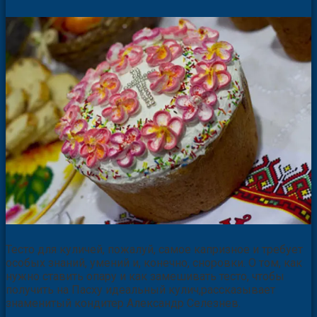
Тесто для куличей, пожалуй, самое капризное и требует
особых знаний, умений и, конечно, сноровки. О том, как
нужно ставить опару и как замешивать тесто, чтобы
получить на Пасху идеальный кулич,рассказывает
знаменитый кондитер Александр Селезнев.