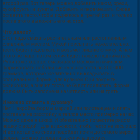
второй раз. Вот теперь можно добавить изюм, орехи,
сухофрукты и цукаты. Добавить и перемешать. Снова
оставить тесто, чтобы поднялось в третий раз, и только
после этого выложить его на стол.
Что далее?..
Стол надо смазать растительным или растопленным
сливочным маслом. Мукой присыпать нежелательно:
тесто будет подсыхать и возьмет лишнюю муку. А нам
этого не надо: потом кулич будет тяжело подниматься.
Руки тоже хорошо смазываем маслом и начинаем
формировать небольшие кусочки теста по 300-400
граммов, которые желательно выкладывать в
специальные формы для куличей. Они покрыты
силиконом, а значит, тесто не будет прилипать. Форма
должна быть заполнена на четверть или на треть.
И можно ставить в духовку?
Нет. Накройте формы марлей или полотенцем и опять
поставьте на расстойку в теплое место примерно на час.
Можно даже в шкаф. И обязательно поместите рядом
чашку с водой - для влажности, чтобы тесто не засыхало.
И вот когда оно снова подойдет почти до самого верха
формы, можно отправлять кулич в духовку.