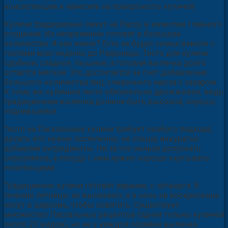
консистенции и нанесите на поверхность куличей.
Куличи традиционно пекут на Пасху в качестве главного
угощения. Их непременно готовят в большом
количестве. А как иначе? Есть их будет семья вместе с
гостями всю неделю до Радоницы. Тесто для кулича
сдобное, сладкое, пышное, а готовая выпечка долго
остается мягкой. Это достигается за счет добавления
большого количества яиц, сливочного масла с сахаром.
К тому же куличное тесто обязательно дрожжевое, ведь
традиционная выпечка должна быть высокой, хорошо
поднявшейся.
Тесто на Пасхальные куличи требует особого подхода,
делать его нужно постепенно, не спеша, аккуратно
добавляя ингредиенты. Ни за что нельзя допускать
сквозняков, а посуду с ним нужно хорошо укутывать
полотенцами.
Традиционно куличи готовят заранее, с четверга. В
течение пятницы их выпекают, а в ночь на воскресенье
несут в церковь, чтобы освятить. Существует
множество Пасхальных рецептов (одних только куличей
около 20 видов), но не у каждой хозяйки выпечка