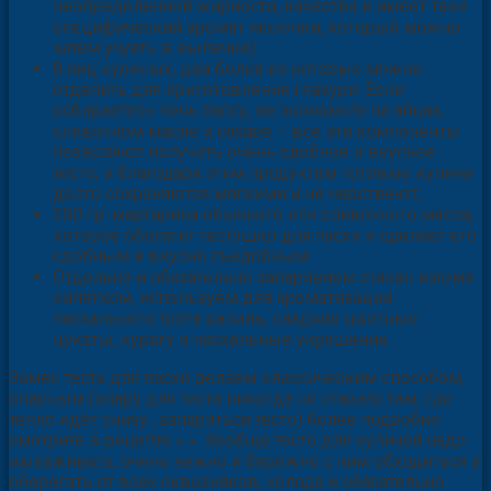
неопределённой жирности, качества и имеет таки
специфический аромат молочки, который можно
затем учуять в выпечке).
8 яиц куриных, два белка из которых можно
отделить для приготовления глазури. Если
собираетесь печь пасху, не экономьте на яйцах,
сливочном масле и сахаре – все эти компоненты
позволяют получить очень сдобное и вкусное
тесто, и благодаря этим продуктам готовые куличи
долго сохраняются мягкими и не черствеют;
200 гр. маргарина обычного или сливочного масла,
которое обогатит тестушко для пасхи и сделает его
сдобным и вкусно съедобным.
Отдельно и обязательно запариваем стакан изюма
кипятком, используем для ароматизации
пасхального теста ваниль, сладкие цветные
цукаты, курагу и пасхальные украшения.
Замес теста для пасхи делаем классическим способом,
опарным (опару для теста никогда не ставьте там, где
тепло идёт снизу…запариться тесто) более подробно
смотрите в рецепте « ». Вообще тесто для куличей надо
выхаживать, очень нежно и бережно с ним обходиться и
оберегать от всех сквозняков, холода и обязательно