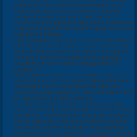
именно из этого количества молочка вы легко
приготовите достаточное количество куличей
разного размера и формы, а также сможете
дополнительно сварганить пару чудесных рулетов
с маковой начинкой или налепить дружных, сочных
пирожков с вишней;
700 гр. сахарного песка это- то количество сахара
(не более и не менее данного веса) при котором
выпечка будет умеренно, но насыщенно сладкая
(ничуть не приторно сладкая) и тесто идеально
подойдёт, легко и активно (сахар дрожжи НЕ
посадит)!!!
100 гр. дрож. и лучше, если они будут живые, т.е.
прессованные дрожжи - они не придают выпечке
характерный дрожжевой аромат (в отличие от
сухих дрожжей), идеально и 100% поднимают тесто
и с ними легко и приятно работать.
1 стакан (около200 гр.) сметаны 20% жирности
лучше из магазина. Если вы пробовали печь пасху
на сметане… она безупречно нежна, мягка, вкусна…
просто идеальна! Я вообще влюблена в выпечку
на сметане, поэтому использую не домашнюю, а
магазинную сметану (зачастую домашняя сметана