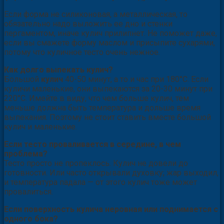
Если форма не силиконовая, а металлическая, то
обязательно надо выложить ее дно и стенки
пергаментом, иначе кулич прилипнет. Не поможет даже,
если вы смажете форму маслом и присыпите сухарями,
потому что куличное тесто очень нежное.
Как долго выпекать кулич?
Большой
кулич
40-50 минут, а то и час при 180°С. Если
куличи маленькие, они выпекаются за 20-30 минут при
220°С. Имейте в виду, что чем больше кулич, тем
меньше должна быть температура и дольше время
выпекания. Поэтому не стоит ставить вместе большой
кулич и маленькие.
Если тесто проваливается в середине, в чем
проблема?
Тесто просто не пропеклось. Кулич не довели до
готовности. Или часто открывали духовку; жар выходил,
и температура падала — от этого кулич тоже может
провалиться.
Если поверхность кулича неровная или поднимается с
одного бока?