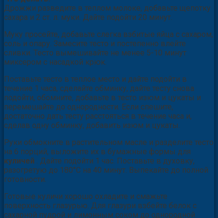
Дрожжи разведите в теплом молоке, добавьте щепотку
сахара и 2 ст. л. муки. Дайте подойти 20 минут.
Муку просейте, добавьте слегка взбитые яйца с сахаром,
соль и опару. Замесите тесто и постепенно влейте
сливки. Тесто вымешивайте не менее 5-10 минут
миксером с насадкой крюк.
Поставьте тесто в теплое место и дайте подойти в
течение 1 часа, сделайте обминку, дайте тесту снова
подойти, обомните, добавьте в тесто изюм и цукаты и
перемешайте до однородности. Если спешите,
достаточно дать тесту расстояться в течение часа и,
сделав одну обминку, добавить изюм и цукаты.
Руки обмокните в растительном масле и разделите тесто
на 6 порций, выложите их в бумажные формы для
куличей
. Дайте подойти 1 час. Поставьте в духовку,
разогретую до 180°С на 40 минут. Выпекайте до полной
готовности.
Готовые куличи хорошо охладите и смажьте
поверхность глазурью. Для глазури взбейте белок с
сахарной пудрой и лимонным соком до однородной