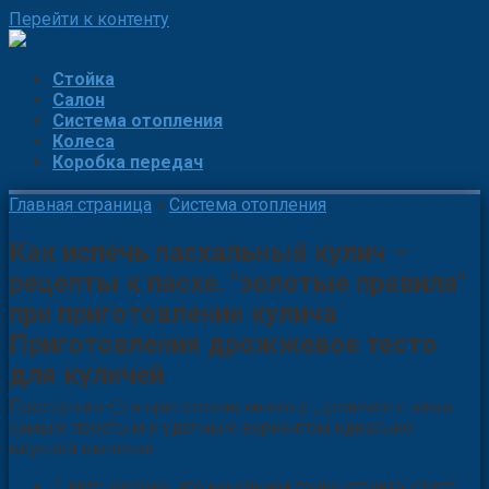
Перейти к контенту
Стойка
Салон
Система отопления
Колеса
Коробка передач
Главная страница
»
Система отопления
Как испечь пасхальный кулич –
рецепты к пасхе. "золотые правила"
при приготовлении кулича
Приготовления дрожжевое тесто
для куличей
Прослушав 🙂 и приготовив много р , делимся с вами
самым простым и удачным вариантом идеально
вкусной выпечки:
1 литр молока, это начальная точка отсчёта, старт;