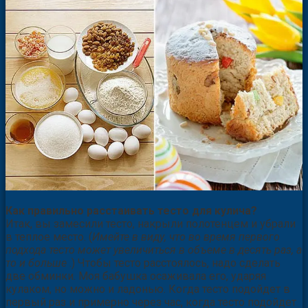
Как правильно расстаивать тесто для кулича?
Итак, вы замесили тесто, накрыли полотенцем и убрали
в теплое место. (
Имейте в виду, что во время первого
подхода тесто может увеличиться в объеме в десять раз, а
то и больше
.) Чтобы тесто расстоялось, надо сделать
две обминки. Моя бабушка осаживала его, ударяя
кулаком, но можно и ладонью. Когда тесто подойдет в
первый раз и примерно через час, когда тесто подойдет