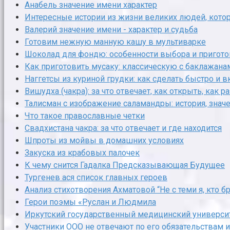
Анабель значение имени характер
Интересные истории из жизни великих людей, кото
Валерий значение имени - характер и судьба
Готовим нежную манную кашу в мультиварке
Шоколад для фондю: особенности выбора и пригот
Как приготовить мусаку: классическую с баклажана
Наггетсы из куриной грудки: как сделать быстро и в
Вишудха (чакра): за что отвечает, как открыть, как 
Талисман с изображение саламандры: история, знач
Что такое православные четки
Свадхистана чакра: за что отвечает и где находится
Шпроты из мойвы в домашних условиях
Закуска из крабовых палочек
К чему снится Гадалка Предсказывающая Будущее
Тургенев ася список главных героев
Анализ стихотворения Ахматовой “Не с теми я, кто 
Герои поэмы «Руслан и Людмила
Иркутский государственный медицинский университ
Участники ООО не отвечают по его обязательствам 