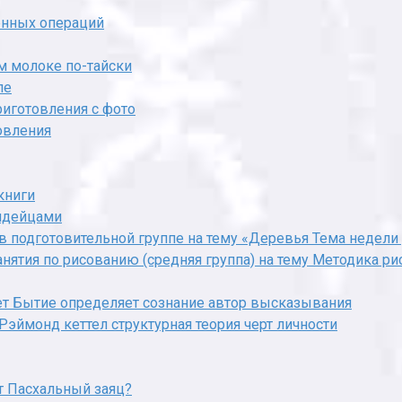
енных операций
м молоке по-тайски
ле
риготовления с фото
овления
книги
индейцами
 подготовительной группе на тему «Деревья Тема недели 
нятия по рисованию (средняя группа) на тему Методика р
ет Бытие определяет сознание автор высказывания
 Рэймонд кеттел структурная теория черт личности
ет Пасхальный заяц?