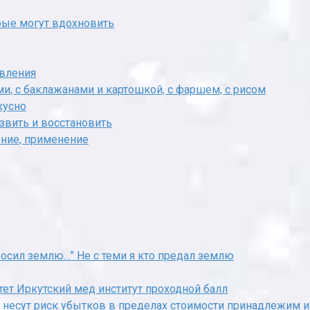
рые могут вдохновить
овления
ми, с баклажанами и картошкой, с фаршем, с рисом
кусно
развить и восстановить
ение, применение
бросил землю…” Не с теми я кто предал землю
ет Иркутский мед институт проходной балл
и несут риск убытков в пределах стоимости принадлежим 