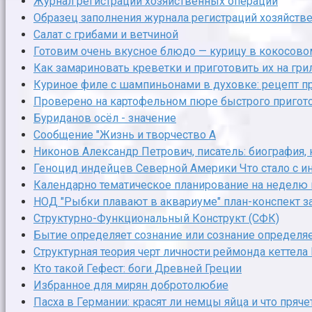
Журнал регистрации хозяйственных операций
Образец заполнения журнала регистраций хозяйств
Салат с грибами и ветчиной
Готовим очень вкусное блюдо — курицу в кокосово
Как замариновать креветки и приготовить их на гри
Куриное филе с шампиньонами в духовке: рецепт п
Проверено на картофельном пюре быстрого пригот
Буриданов осёл - значение
Сообщение "Жизнь и творчество А
Никонов Александр Петрович, писатель: биография, 
Геноцид индейцев Северной Америки Что стало с 
Календарно тематическое планирование на неделю в
НОД "Рыбки плавают в аквариуме" план-конспект за
Структурно-Функциональный Конструкт (СФК)
Бытие определяет сознание или сознание определя
Структурная теория черт личности реймонда кеттела
Кто такой Гефест: боги Древней Греции
Избранное для мирян добротолюбие
Пасха в Германии: красят ли немцы яйца и что пряч