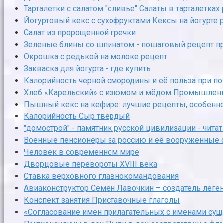
Тарталетки с салатом "оливье" Салаты в тарталетка
Йогуртовый кекс с сухофруктами Кексы на йогурте
Салат из пророщенной гречки
Зеленые блины со шпинатом - пошаговый рецепт пр
Окрошка с редькой на молоке рецепт
Закваска для йогурта - где купить
Калорийность черной смородины и её польза при п
Хлеб «Карельский» с изюмом и мёдом Промышленно
Пышный кекс на кефире: лучшие рецепты, особенно
Калорийность Сыр твердый
"домострой" - памятник русской цивилизации - читат
Военные пенсионеры за россию и её вооруженные
Человек в современном мире
Дворцовые перевороты XVIII века
Ставка верховного главнокомандования
Авиаконструктор Семен Лавочкин – создатель леге
Конспект занятия Приставочные глаголы
«Согласование имен прилагательных с именами су