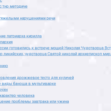
с
с тнр методиче
с тяжелыми нарушениями речи
ние патриарха кирилла
епархия
ссии готовились к встрече мощей Николая Чудотворца Вст
ир ликийских, чудотворца Святой николай архиепископ ми
ению
товления дрожжевое тесто для куличей
е виды баноша в мультиварке
оуин
характер человека
ешение проблемы завтрака или ужина