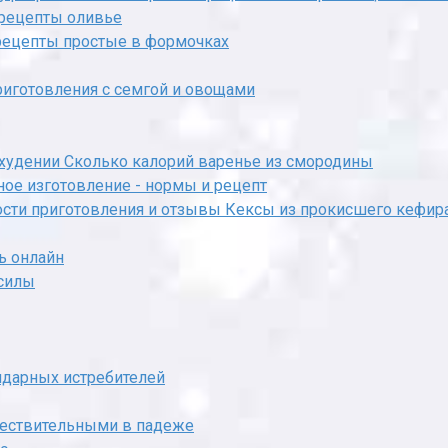
х рецепты оливье
 рецепты простые в формочках
иготовления с семгой и овощами
охудении Сколько калорий варенье из смородины
е изготовление - нормы и рецепт
сти приготовления и отзывы Кексы из прокисшего кефира
ь онлайн
 силы
ндарных истребителей
ществительными в падеже