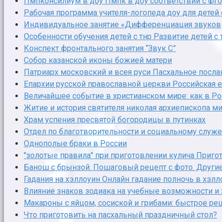
Пмпконсилиум в доу Пмпк в доу соответствии с фго
Рабочая программа учителя-логопеда доу для детей 
Индивидуальное занятие «Дифференциация звуков
Особенности обучения детей с тнр Развитие детей 
Конспект фронтального занятия “Звук С”
Собор казанской иконы божией матери
Патриарх московский и всея руси Пасхальное посла
Епархии русской православной церкви Российская 
Величайшее событие в христианском мире: как в Ро
Житие и история святителя николая архиепископа м
Храм успения пресвятой богородицы в путинках
Отдел по благотворительности и социальному служ
Однополые браки в России
"золотые правила" при приготовлении кулича Приго
Банош с брынзой. Пошаговый рецепт с фото. Други
Гадания на хэллоуин Онлайн гадание полночь в хэлл
Влияние знаков зодиака на учебные возможности и 
Макароны с яйцом, сосиской и грибами: быстрое р
Что приготовить на пасхальный праздничный стол?