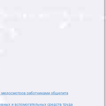
я медосмотров работниками общепита
вных и вспомогательных средств труда