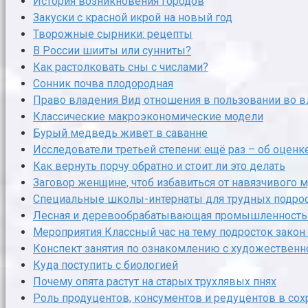
История возникновения городов
Закуски с красной икрой на новый год
Творожные сырники: рецепты
В России шииты или сунниты?
Как растолковать сны с числами?
Сонник почва плодородная
Право владения Вид отношения в пользовании во 
Классические макроэкономические модели
Бурый медведь живет в саванне
Исследователи третьей степени: ещё раз – об оцен
Как вернуть порчу обратно и стоит ли это делать
Заговор женщине, чтоб избавиться от навязчивого 
Специальные школы-интернаты для трудных подрост
Лесная и деревообрабатывающая промышленность 
Мероприятия Классный час на тему подросток закон
Конспект занятия по ознакомлению с художественн
Куда поступить с биологией
Почему опята растут на старых трухлявых пнях
Роль продуцентов, консументов и редуцентов в сох