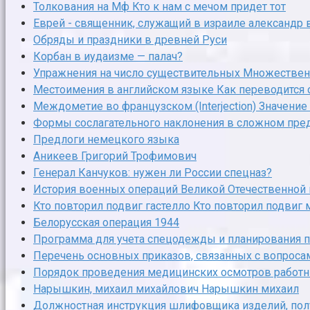
Толкования на Мф Кто к нам с мечом придет тот
Еврей - священник, служащий в израиле александр 
Обряды и праздники в древней Руси
Корбан в иудаизме — палач?
Упражнения на число существительных Множествен
Местоимения в английском языке Как переводится 
Междометие во французском (Interjection) Значени
Формы сослагательного наклонения в сложном пре
Предлоги немецкого языка
Аникеев Григорий Трофимович
Генерал Канчуков: нужен ли России спецназ?
История военных операций Великой Отечественной 
Кто повторил подвиг гастелло Кто повторил подвиг
Белорусская операция 1944
Программа для учета спецодежды и планирования п
Перечень основных приказов, связанных с вопроса
Порядок проведения медицинских осмотров работн
Нарышкин, михаил михайлович Нарышкин михаил
Должностная инструкция шлифовщика изделий, пол