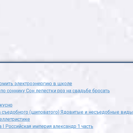
омить электроэнергию в школе
 по соннику Сон лепестки роз на свадьбе бросать
вкусно
а съедобного (шиповатого) Ядовитые и несъедобные вид
еллетристике
 I Российская империя александр 1 часть