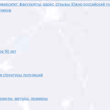
верситет: факультеты, адрес, отзывы Южно российский го
тчиков
е 90 лет
ая структуры популяций
формулы, методы, примеры