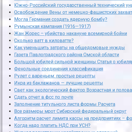
Южно-Российский государственный технический уни
Освобождение Вены от немецко-фашистских захва
Могла Германия создать ядерную бомбу?
Румынская кампания (1916—1917)
Жан Жорес – убийство накануне всемирной бойни
Сколько ватт в киловатте?
Как уменьшить затраты на общедомовые нужды
Газета Павлоградского района Омской области
Большой юбилей сильной женщины Статья о юбиляр
Фенольные соединения классификация
Рулет с вареньем: простые рецепты
Икра из баклажанов — лучшие рецепты
Свет как экологический фактор Возрастная и полов
Сдать отчет в фсс по почте
Заполнение титульного листа формы Расчета
Все размеры мрот Сибирский федеральный округ
Алгоритм расчет лимита кассы на предприятиях – 
Когда надо платить НДС при УСН?