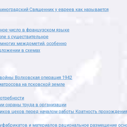
виноградский Священник у евреев как называется
ное число в французском языке
one s существительное
е многих междометий, особенно
дложении в схемах
войны Волховская операция 1942
 матросова на псковской земле
отребности
ми охраны труда в организации
иков цехов перед началом работы Кратность прохождени
уфабрикатов и материалов рациональное размещение осно