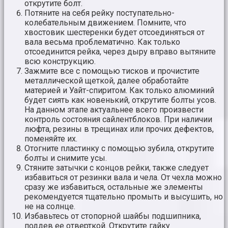
открутите болт.
Потяните на себя рейку поступательно-
колебательным движением. Помните, что
хвостовик шестеренки будет отсоединяться от
вала весьма проблематично. Как только
отсоединится рейка, через дыру вправо вытяните
всю конструкцию.
Зажмите все с помощью тисков и прочистите
металлической щеткой, далее обработайте
материей и Уайт-спиритом. Как только алюминий
будет сиять как новенький, открутите болты усов.
На данном этапе актуальнее всего произвести
контроль состояния сайлентблоков. При наличии
люфта, резины в трещинах или прочих дефектов,
поменяйте их.
Отогните пластинку с помощью зубила, открутите
болты и снимите усы.
Стяните затычки с концов рейки, также следует
избавиться от резинки вала и чела. От чехла можно
сразу же избавиться, остальные же элементы
рекомендуется тщательно промыть и высушить, но
не на солнце.
Избавьтесь от стопорной шайбы подшипника,
поддев ее отверткой. Открутите гайку