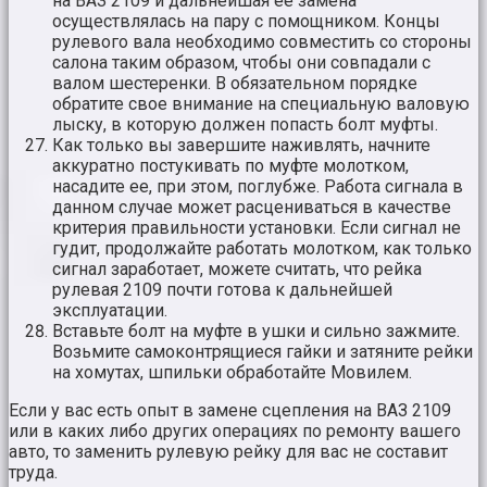
на ВАЗ 2109 и дальнейшая ее замена
осуществлялась на пару с помощником. Концы
рулевого вала необходимо совместить со стороны
салона таким образом, чтобы они совпадали с
валом шестеренки. В обязательном порядке
обратите свое внимание на специальную валовую
лыску, в которую должен попасть болт муфты.
Как только вы завершите наживлять, начните
аккуратно постукивать по муфте молотком,
насадите ее, при этом, поглубже. Работа сигнала в
данном случае может расцениваться в качестве
критерия правильности установки. Если сигнал не
гудит, продолжайте работать молотком, как только
сигнал заработает, можете считать, что рейка
рулевая 2109 почти готова к дальнейшей
эксплуатации.
Вставьте болт на муфте в ушки и сильно зажмите.
Возьмите самоконтрящиеся гайки и затяните рейки
на хомутах, шпильки обработайте Мовилем.
Если у вас есть опыт в замене сцепления на ВАЗ 2109
или в каких либо других операциях по ремонту вашего
авто, то заменить рулевую рейку для вас не составит
труда.