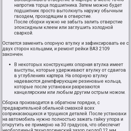
напротив торца подшипника. Затем можно будет
подшипник просто вытолкнуть наружу обычным
гвоздем, проходящим в отверстие.
После сборки нужно не забыть залить отверстие
эпоксидным клеем или заглушить холодной
сваркой.
Остается заменить опорную втулку и зафиксировать ее с
двух сторон кольцами, и ремонт рейки ВАЗ 2109
закончен.
В некоторых конструкциях опорная втулка имеет
выступы, которые удерживают втулку от сдвигов
в углублениях картера. На опорную втулку
надеваются демпфирующие резиновые кольца,
которые после установки разрезаются
канцелярским или любым другим острым ножом.
Сборка производится в обратном порядке, с
предварительной обильной смазкой всех
соприкасающихся и трущихся деталей. После установки
на автомобиль нужно полностью зажать гайку упора и
открутить ее примерно на 30 градусов, что обеспечит
необходимый технологический зазор около0,12 мм.