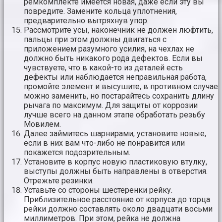
ремкомплекте имеется новая, даже если эту вы
повредите. Замените кольца уплотнения,
предварительно вытряхнув упор.
Рассмотрите усы, наконечник не должен люфтить,
пальцы при этом должны двигаться с
приложением разумного усилия, на чехлах не
должно быть никакого рода дефектов. Если вы
чувствуете, что в какой-то из деталей есть
дефекты или наблюдается неправильная работа,
промойте элемент и высушите, в противном случае
можно заменить, но постарайтесь сохранить длину
рычага по максимум. Для защиты от коррозии
лучше всего на данном этапе обработать резьбу
Мовилем.
Далее займитесь шарнирами, установите новые,
если в них вам что-либо не понравится или
покажется подозрительным.
Установите в корпус новую пластиковую втулку,
выступы должны быть направлены в отверстия.
Отрежьте резинки.
Уставьте со стороны шестеренки рейку.
Приблизительное расстояние от корпуса до торца
рейки должно составлять около двадцати восьми
миллиметров. При этом, рейка не должна