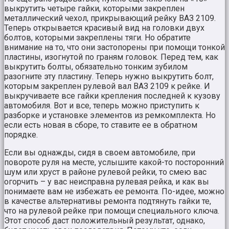
выкрутить четыре гайки, которыми закреплен
металлический чехол, прикрывающий рейку ВАЗ 2109.
Теперь открывается красивый вид на головки двух
болтов, которыми закреплены тяги. Но обратите
внимание на то, что они застопорены при помощи тонкой
пластины, изогнутой по граням головок. Перед тем, как
выкрутить болты, обязательно тонким зубилом
разогните эту пластину. Теперь нужно выкрутить болт,
которым закреплен рулевой вал ВАЗ 2109 к рейке. И
выкручиваете все гайки крепления последней к кузову
автомобиля. Вот и все, теперь можно приступить к
разборке и установке элементов из ремкомплекта. Но
если есть новая в сборе, то ставите ее в обратном
порядке.
Если вы однажды, сидя в своем автомобиле, при
повороте руля на месте, услышите какой-то посторонний
шум или хруст в районе рулевой рейки, то смею вас
огорчить – у вас неисправна рулевая рейка, и как вы
понимаете вам не избежать ее ремонта. По-идее, можно
в качестве альтернативы ремонта подтянуть гайки те,
что на рулевой рейке при помощи специального ключа.
Этот способ даст положительный результат, однако,