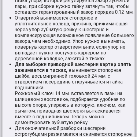
гайка упора, которой регулируется зазор зубчатой
пары, при сборке нужно гайку затянуть так, чтобы
оставался гарантированный зазор порядка 0,12 мм.
Отверткой вынимается стопорное и
уплотнительное кольца, пружина, прижимающая
через упор зубчатую рейку к шестерне и
компенсирующая возможное появление большего
зазора, чем необходимо. Упор нужно вынимать,
повернув картер отверстием вниз, если упор не
выпадает нужно постучать картером по
деревянной колодке, зажатой в тисках.
Для выборки приводной шестерни картер опять
зажимается в тисках,
вынимается стопорная
шайба, восьмигранной головкой 24 мм. с
отверстием посередине откручивается и гайка
подшипника.
Рожковый ключ 14 мм. вставляется в пазы на
шлицевом хвостовике, подбирается удобная по
высоте опора, упираясь в которую, ключом, как
рычагом, приводная шестерня вытаскивается
вместе с подшипником. Теперь можно
демонтировать зубчатую рейку.
Для окончательной разборки шестерни
острогубцами разжимается и снимается стопорное