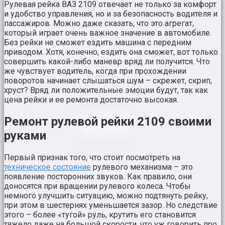
Рулевая рейка ВАЗ 2109 отвечает не только за комфорт
и удобство управления, но и за безопасность водителя и
пассажиров. Можно даже сказать, что это агрегат,
который играет очень важное значение в автомобиле.
Без рейки не сможет ездить машина с передним
приводом. Хотя, конечно, ездить она сможет, вот только
совершить какой-либо маневр вряд ли получится. Что
же чувствует водитель, когда при прохождении
поворотов начинает слышаться шум – скрежет, скрип,
хруст? Вряд ли положительные эмоции будут, так как
цена рейки и ее ремонта достаточно высокая.
Ремонт рулевой рейки 2109 своими
руками
Первый признак того, что стоит посмотреть на
техническое состояние
рулевого механизма – это
появление посторонних звуков. Как правило, они
доносятся при вращении рулевого колеса. Чтобы
немного улучшить ситуацию, можно подтянуть рейку,
при этом в шестернях уменьшается зазор. Но следствие
этого – более «тугой» руль, крутить его становится
тяжело даже на большой скорости, что уж говорить про