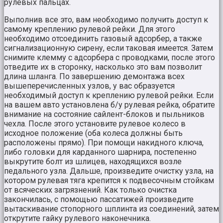
рулевых пальцах.
Выполнив все это, вам необходимо получить доступ к
самому креплению рулевой рейки. Для этого
необходимо отсоединить газовый адсорбер, а также
сигнализационную сирену, если таковая имеется. Затем
снимите клемму с адсорбера с проводками, после этого
отведите их в сторонку, насколько это вам позволит
длина шланга. По завершению демонтажа всех
вышеперечисленных узлов, у вас образуется
необходимый доступ к креплению рулевой рейки. Если
на вашем авто установлена б/у рулевая рейка, обратите
внимание на состояние сайлент-блоков и пыльников
чехла. После этого установите рулевое колесо в
исходное положение (оба колеса должны быть
расположены прямо). При помощи накидного ключа,
либо головки для карданного шарнира, постепенно
выкрутите болт из шлицев, находящихся возле
педального узла. Дальше, произведите очистку узла, на
котором рулевая тяга крепится к подвесочным стойкам
от всяческих загрязнений. Как только очистка
закончилась, с помощью пассатижей произведите
вытаскивание стопорного шплинта из соединений, затем
открутите гайку рулевого наконечника.