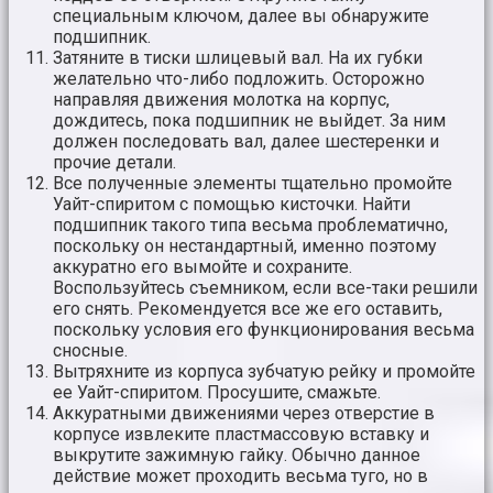
специальным ключом, далее вы обнаружите
подшипник.
Затяните в тиски шлицевый вал. На их губки
желательно что-либо подложить. Осторожно
направляя движения молотка на корпус,
дождитесь, пока подшипник не выйдет. За ним
должен последовать вал, далее шестеренки и
прочие детали.
Все полученные элементы тщательно промойте
Уайт-спиритом с помощью кисточки. Найти
подшипник такого типа весьма проблематично,
поскольку он нестандартный, именно поэтому
аккуратно его вымойте и сохраните.
Воспользуйтесь съемником, если все-таки решили
его снять. Рекомендуется все же его оставить,
поскольку условия его функционирования весьма
сносные.
Вытряхните из корпуса зубчатую рейку и промойте
ее Уайт-спиритом. Просушите, смажьте.
Аккуратными движениями через отверстие в
корпусе извлеките пластмассовую вставку и
выкрутите зажимную гайку. Обычно данное
действие может проходить весьма туго, но в