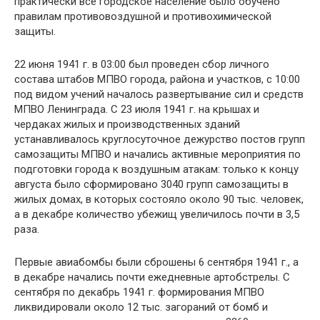
практически все городское население было обучено
правилам противовоздушной и противохимической
защиты.
22 июня 1941 г. в 03:00 был проведен сбор личного
состава штабов МПВО города, района и участков, с 10:00
под видом учений началось развертывание сил и средств
МПВО Ленинграда. С 23 июля 1941 г. на крышах и
чердаках жилых и производственных зданий
устанавливалось круглосуточное дежурство постов групп
самозащиты МПВО и начались активные мероприятия по
подготовки города к воздушным атакам: только к концу
августа было сформировано 3040 групп самозащиты в
жилых домах, в которых состояло около 90 тыс. человек,
а в декабре количество убежищ увеличилось почти в 3,5
раза.
Первые авиабомбы были сброшены 6 сентября 1941 г., а
в декабре начались почти ежедневные артобстрелы. С
сентября по декабрь 1941 г. формирования МПВО
ликвидировали около 12 тыс. загораний от бомб и