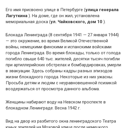
Его имя присвоено улице в Петербурге (
улица генерала
Лагуткина
). На доме, где он жил, установлена
мемориальная доска (
ул. Чайковского, дом 10
).
Блокада Ленинграда (8 сентября 1941 — 27 января 1944)
— это окружение, во время Великой Отечественной
войны, немецкими финскими и испанскими войсками
города Ленинграда. Во время блокады, только от голода
погибло свыше 640 тыс. жителей, десятки тысяч погибли
при артиллерийских обстрелах и бомбардировках, умерли
в эвакуации. Здесь собраны кадры разных эпизодов
жизни блокадного города. Некоторые из них ужасны.
Просьба детям и людям с неуравновешенной психикой
воздержаться от просмотра данного альбома.
Женщины набирают воду на Невском проспекте в
блокадном Ленинграде. Весна 1942 г.
Вид на двор из разбитого окна ленинградского Театра
юных зрителей на Моховой улице после немецкого