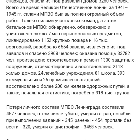
снарядов, спасли из-под развалин домов 3260 человек.
Всего за время Великой Отечественной войны за 1941–
1945 гг. силами МПВО был выполнен огромный объем
работ. Только силами участковых команд, а затем
батальонов МПВО: обнаружено, обезврежено и
уничтожено около 7 млн взрывоопасных предметов,
ликвидировано 1152 крупных пожара и 16 тыс.
возгораний; разобрано 6554 завала; извлечено из-под
завалов и спасено 3968 человек; оказана помощь 33782
чел.; произведено строительство и ремонт 1300 защитных
сооружений; отремонтировано и восстановлено 2118
жилых домов, 24 лечебных учреждения, 81 школа, 393
коммунальных и 26 промышленных зданий;
восстановлено более 200 км железнодорожных путей, а
также, печальная статистика, погребено 318 тыс. трупов.
Потери личного состава МПВО Ленинграда составили
4577 человек, в том числе: убиты, умерли от ран, погибли
при выполнении заданий - 345; ранены - 454; пропали без
вести - 320; умерли от дистрофии - 3458 человек.