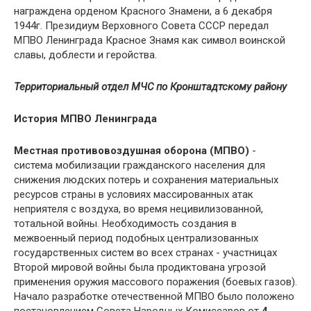
награждена орденом Красного Знамени, а 6 декабря
1944г. Президиум Верховного Совета СССР передал
МПВО Ленинграда Красное Знамя как символ воинской
славы, доблести и геройства.
Территориальный отдел МЧС по Кронштадтскому району
История МПВО Ленинграда
Местная противовоздушная оборона (МПВО)
-
система мобилизации гражданского населения для
снижения людских потерь и сохранения материальных
ресурсов страны в условиях массированных атак
неприятеля с воздуха, во время нецивилизованной,
тотальной войны. Необходимость создания в
межвоенный период подобных централизованных
государственных систем во всех странах - участницах
Второй мировой войны была продиктована угрозой
применения оружия массового поражения (боевых газов).
Начало разработке отечественной МПВО было положено
постановлением Совета Народных Комиссаров от
4