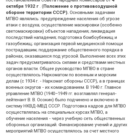
октября 1932 г
. (
Положение о противовоздушной
обороне территории СССР).
Основными задачами
МПВО являлись: предупреждение населения об угрозе
атаки с воздуха; осуществление маскировки (особенно
светомаскировки) объектов нападения; ликвидация
последствий нападения; подготовка бомбоубежищ и
газоубежищ; организация первой медицинской помощи
пострадавшим; поддержание общественного порядка в
районах, оказавшихся под угрозой. Выполнение всех этих
задач предусматривалось силами и средствами местных
органов власти. Общее руководство МПВО в стране
осуществлялось Наркоматом по военным и морским
делам (с 1934 г. - Наркомат обороны СССР), а в границах
военных округов - их командованием. В 1940 г. Главное
управление МПВО (1940–1949 гг. возглавлял генерал-
лейтенант В. В. Осокин) было подчинено и включено в
систему НКВД-МВД СССР. Подготовка кадров для МПВО
осуществлялась на специальных курсах МПВО, а
обучение населения - через учебную сеть общественных
оборонных организаций. Финансирование учений и других
мероприятий МПВО осуществлялось за счет местного