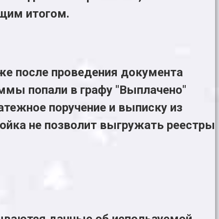
щим итогом.
уже после проведения документа
уммы попали в графу "Выплачено"
атежное поручение и выписку из
тройка не позволит выгружать реестры
зываются данные об используемой