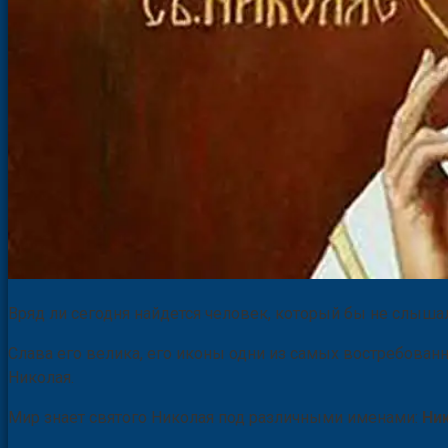
Вряд ли сегодня найдется человек, который бы не слыша
Слава его велика, его иконы одни из самых востребова
Николая.
Мир знает святого Николая под различными именами:
Ни