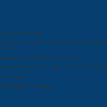
ре, современная Турция)
 1087 году 65% мощей было перенесено в Италию город Ба
ны по миру
, лютеранской и древневосточной церквями
 рождение, 19 (6) декабря — смерть, 22 (9) мая — перенесе
денных, детей
вятом Николае Чудотворце: