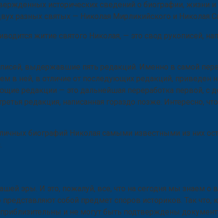
вержденных исторических сведений о биографии, жизни и д
вух разных святых — Николая Мирликийского и Николая Си
водится житие святого Николая, — это свод рукописей, на
описей, выдержавшие пять редакций. Именно в самой перв
чем в ней, в отличие от последующих редакций, приведен
ующие редакции — это дальнейшая переработка первой, с
третья редакция, написанная гораздо позже. Интересно, чт
зличных биографий Николая самыми известными из них оста
.
нашей эры. И это, пожалуй, все, что на сегодня мы знаем 
ор представляют собой предмет споров историков. Так что
а приблизительны и не могут быть подтверждены документ