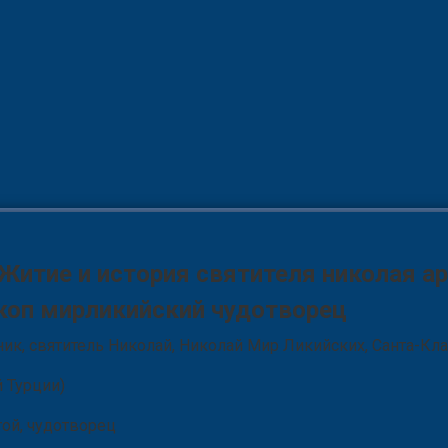
Житие и история святителя николая а
коп мирликийский чудотворец
ик, святитель Николай, Николай Мир Ликийских, Санта-Кла
 Турции)
той, чудотворец