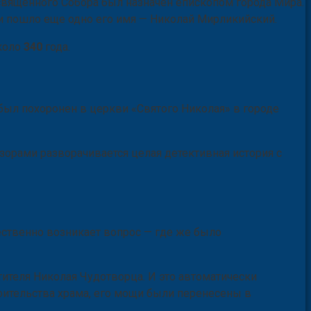
 священного Собора был назначен епископом города Мира.
 и пошло еще одно его имя — Николай Мирликийский.
около
340
года.
был похоронен в церкви «Святого Николая» в городе
зорами разворачивается целая детективная история с
тественно возникает вопрос — где же было
ятителя Николая Чудотворца. И это автоматически
роительства храма, его мощи были перенесены в