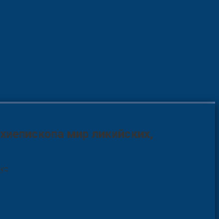
рхиепископа мир ликийских,
ус