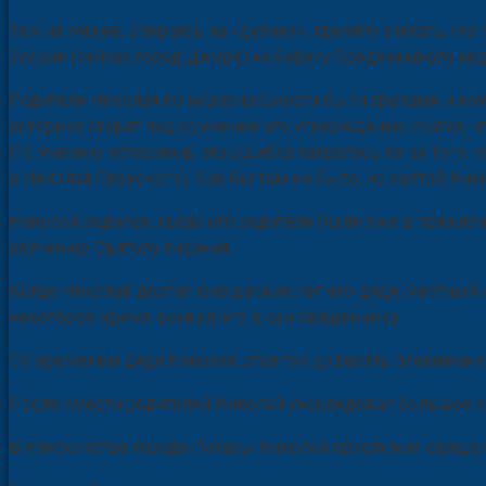
Тем не менее, опираясь на «деяния», принято считать, чт
Турции (сейчас город Демре) на берегу Средиземного мор
Родители Николая по национальности были греками и им
историки ставят под сомнение это утверждение, считая, 
По мнению историков, эта ошибка закралась из-за того,
и Николая Сионского). Как бы там ни было, но святой Н
Николай родился, когда его родители были уже в преклон
изучению Святого писания.
Когда Николай достиг юношеских лет его дядя, местный е
некоторое время возвел его в сан священника.
Со временем дядя Николая, стал так доверять племяннику,
После смерти родителей Николай унаследовал большое с
В епископстве города Патары Николай прослужил священн