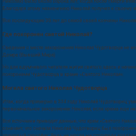
Николаю было около сорока лет, когда после смерти епи
Благодаря этому назначению Николай получил к своему 
Все последующие 30 лет до самой своей кончины Никола
Где похоронен святой Николай?
Сведения о месте захоронения Николая Чудотворца не из
Демре (бывший Мира).
Но для вдумчивого читателя жития святого здесь и начин
похоронами Чудотворца в храме «Святого Николая».
Могила святого Николая Чудотворца
Итак, когда примерно в 334 году Николай Чудотворец ум
первоначальное захоронение Николая, если храма еще н
Все источники приводят данные, что храм «Святого Никол
означает, что сначала Николай Чудотворец был похоронен
храмовый саркофаг. Ведь не могли же строители воздвига