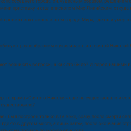
скопа соседнего города, он, чудесным образом, решением
имени приставку и стал епископом Мир Ликийским, откуда
й провел свою жизнь в этом городе Мира, где он и умер 
обилуют разнообразием и указывают, что святой Николай 
ают возникать вопросы, а как это было? И перед нашими в
ер, то храма «Святого Николая» еще не существовало и ес
е существовало?
ая» был построен только в IV веке, сразу после смерти св
 где-то в другом месте, а лишь затем, после окончания ст
ть храм, топчась по могиле епископа.