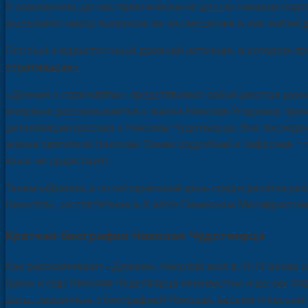
К сожалению, до нас практически не дошло никаких подт
вызывают массу вопросов из-за смешения в них житий д
Первый и единственный древний источник, в котором при
стратилатах»
.
«Деяния о стратилатах» представляют собой десяток рук
впервые рассказывается о жизни Николая Угодника, при
детализации рассказ о Николае Чудотворце. Все послед
жизни святителя Николая. Самая подробная и пафосная — 
язык не существует.
Таким образом, и по сегодняшний день среди десятка ра
Николая», составленное в X веке Симеоном Метафрастом
Краткая биография Николая Чудотворца
Как рассказывают «Деяния», Николай жил в III-IV веках 
(день и год) Николая Чудотворца неизвестны и до сих п
даты, связанные с биографией Николая, весьма и весьм