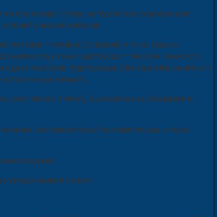
 жила в городе Патара, на территории современной
х колоний римской империи.
ей Николая — Феофан (Епифаний) и Нона. Однако
 архиепископа и тоже чудотворца — Николая Сионского.
рафии двух Николаев Чудотворцев (Николая Мирликийского
 историческая личность.
е, умел писать и читать, был набожен и стремился к
янника, сначала поставил Николая чтецом, а через
ление епархией.
ство нуждающимся людям.