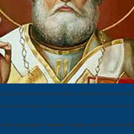
л об одном из самых почитаемых в христианском мире свя
нных в православных церковных лавках. Но при всем этом
колай Чудотворец
,
Николай Угодник, святитель Николай