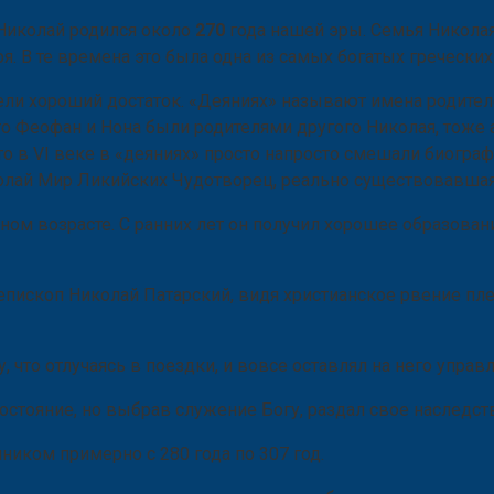
о Николай родился около
270
года нашей эры. Семья Николая
я. В те времена это была одна из самых богатых гречески
ели хороший достаток. «Деяниях» называют имена родител
что Феофан и Нона были родителями другого Николая, тоже
 что в VI веке в «деяниях» просто напросто смешали биог
иколай Мир Ликийских Чудотворец, реально существовавшая
ном возрасте. С ранних лет он получил хорошее образовани
пископ Николай Патарский, видя христианское рвение плем
 что отлучаясь в поездки, и вовсе оставлял на него управ
остояние, но выбрав служение Богу, раздал свое наслед
иком примерно с 280 года по 307 год.