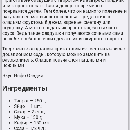
Приготовьте оладушки с творогом на завтрак, полдник
или к просто к чаю. Такой десерт непременно
понравится детям. Тем более, что он намного полезнее и
натуральнее магазинного печенья. Предложите к
оладьям фруктовый джем, варенье, сметану или
сгущенку. А можно подать их просто так, без всякого
соуса. Ведь такие оладушки получаются сочными сами
по себе, особенно если сделать их из жирного творога.
Творожные оладьи мы приготовим из теста на кефире с
добавлением соды, которую можно заменить на
разрыхлитель. Оладьи получаются пышными и
нежными.
Вкус Инфо Оладьи
Ингредиенты
Творог – 250 г;
Яйцо – 1 шт.;
Сахар – 2 ст.л.;
Мука – 150 г;
Кефир – 150 мл;
Сода – 1/2 ч.л.;