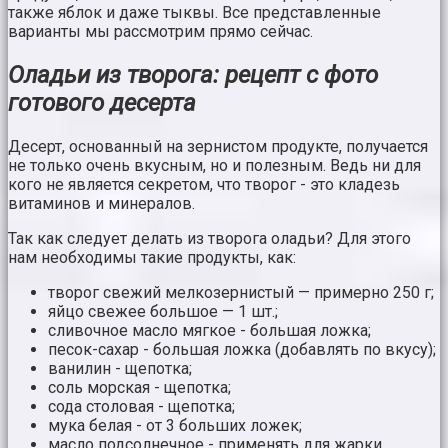
также яблок и даже тыквы. Все представленные
варианты мы рассмотрим прямо сейчас.
Оладьи из творога: рецепт с фото
готового десерта
Десерт, основанный на зернистом продукте, получается
не только очень вкусным, но и полезным. Ведь ни для
кого не является секретом, что творог - это кладезь
витаминов и минералов.
Так как следует делать из творога оладьи? Для этого
нам необходимы такие продукты, как:
творог свежий мелкозернистый — примерно 250 г;
яйцо свежее большое — 1 шт.;
сливочное масло мягкое - большая ложка;
песок-сахар - большая ложка (добавлять по вкусу);
ванилин - щепотка;
соль морская - щепотка;
сода столовая - щепотка;
мука белая - от 3 больших ложек;
масло подсолнечное - применять для жарки