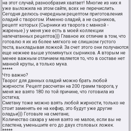
на этот случай, разнообразия хватает! Многие из них я
уже выложила на этом сайте, всех не перечислить.
Сегодня делюсь очередным рецептом приготовления
оладий с творогом. Именно оладий, а не сырников,
рецепт которых (Сырники из творога с манкой -
жареные.) у меня уже есть в моей коллекции
напечатанных рецептов))) Главное их отличие в том, что
готовлю я их из более мягкого не слишком густого
теста, выкладывая ложкой. За счет этого они получаются
еще нежнее выше упомянутых сырников. А вторым не
менее важным отличием является то, что в составе нет
манной крупы, а только мука.
*****
Что важно?
Творог для данных оладий можно брать любой
жирности. Рецепт рассчитан на 200 грамм творога, у
меня же взято 180 по той причине, что готовила из
остатка;
Сметану тоже можно взять любой жирности, только не
стоит заменять ее на кефир, это будут уже другие
оладьи))) Готовьте на сметане;
Количество сахара у меня взято не малое, если вы не
сластена, уменьшите его до двух столовых ложек.
*****