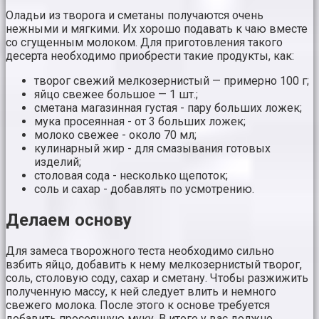
Оладьи из творога и сметаны получаются очень
нежными и мягкими. Их хорошо подавать к чаю вместе
со сгущенным молоком. Для приготовления такого
десерта необходимо приобрести такие продукты, как:
творог свежий мелкозернистый — примерно 100 г;
яйцо свежее большое — 1 шт.;
сметана магазинная густая - пару больших ложек;
мука просеянная - от 3 больших ложек;
молоко свежее - около 70 мл;
кулинарный жир - для смазывания готовых
изделий;
столовая сода - несколько щепоток;
соль и сахар - добавлять по усмотрению.
Делаем основу
Для замеса творожного теста необходимо сильно
взбить яйцо, добавить к нему мелкозернистый творог,
соль, столовую соду, сахар и сметану. Чтобы разжижить
полученную массу, к ней следует влить и немного
свежего молока. После этого к основе требуется
добавить просеянную муку. В итоге у вас должно