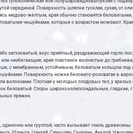
 тел тупоконическая или полушаровидновыпуклая с подвер
нутой серединой. Поверхность шляпки тусклая, сухая, от 
овясь медово-жёлтым, края обычно становятся беловатыми,
оватыми чешуйками, которые с возрастом исчезают. Края
слабо затхловатый, вкус приятный, раздражающий горло по
 или низбегающие, края пластинок волнистые до гребневи
ньше, с мембранным, устойчивым, беловатым кольцом под 
ешуйками. Поверхность ножки беловато-розоватая в верхн
 волокнами. Плотная у молодых плодовых тел, у зрелых ст
 беловатый. Споры широкоэллипсоидальные, гладкие, гиал
льных пряжек.
в, одиночно или группой, часто вызывает гниль древесины
ньсу, Шэньси, Цинхай, Синьцзян, Сычуань, Аньхой, Чжэцзян,