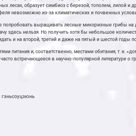
ых лесах, образует симбиоз с березой, тополем, липой и 
феля невозможно из-за климатических и почвенных услов
 попробовать выращивать лесные микоризные грибы на дач
дачу здесь нельзя. Но получить хотя бы небольшое количе
ать и на второй, третий и даже на пятый и шестой годы п
и питания и, соответственно, местами обитания, т. е. «до
 часто встречающееся в научно-популярной литературе о гр
, гэньсоуцзюнь