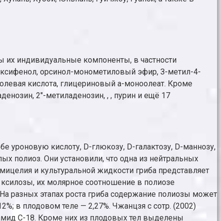
ы их индивидуальные компоненты, в частности
токсифенол, орсинол-монометиловый эфир, З-метил-4-
инолевая кислота, глицериновый а-моноолеат. Кроме
озин, 2"-метиладенозин, , , пурин и ещё 17
е уроновую кислоту, D-глюкозу, D-галактозу, D-маннозу,
ых полиоз. Они установили, что одна из нейтральных
з мицелия и культуральной жидкости гриба представляет
 ксилозы, их молярное соотношение в полиозе
. На разных этапах роста гриба содержание полиозы может
2%; в плодовом теле — 2,27%. Чжанцзя с сотр. (2002)
амид С-18. Кроме них из плодовых тел выделены