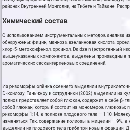
районах Внутренней Монголии, на Тибете и Тайване. Распр
Химический состав
С использованием инструментальных методов анализа из
обнаружены: фицин, манноза, азелаиновая кислота, орсе
хлор-5-метоксифенол, орсинол, Daidzein (эстрогенный из
вышеуказанных компонентов, выделены производные пурин
ароматических сесквитерпеновых соединений.
Из ризоморфы опёнка осеннего выделили внутриклеточную 
D-ксилозу. Таньчжоу и сотрудники (2002) выделили из ку
полиоз представляет собой глюкан, содержит в себе β-г
собой глюкан, который состоит из мономеров глюкозы; п
ризоморфы 1:14, в полиозе плодового тела — 1:10. Молек
изменяться. Так, содержание полиозы в мицелии — 9%, в к
выделили из плодового тела гриба три новые фракции. Д