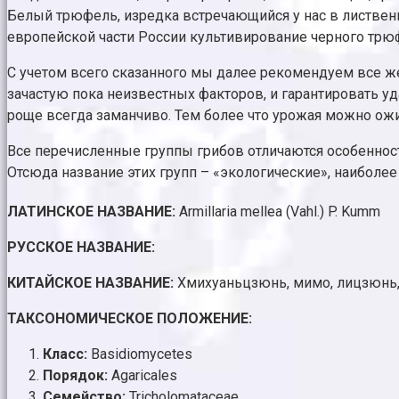
Белый трюфель, изредка встречающийся у нас в лиственн
европейской части России культивирование черного трю
С учетом всего сказанного мы далее рекомендуем все же
зачастую пока неизвестных факторов, и гарантировать у
роще всегда заманчиво. Тем более что урожая можно ожид
Все перечисленные группы грибов отличаются особенностям
Отсюда название этих групп – «экологические», наиболее
ЛАТИНСКОЕ НАЗВАНИЕ:
Armillaria mellea (Vahl.) P. Kumm
РУССКОЕ НАЗВАНИЕ:
КИТАЙСКОЕ НАЗВАНИЕ:
Хмихуаньцзюнь, мимо, лицзюнь
ТАКСОНОМИЧЕСКОЕ ПОЛОЖЕНИЕ:
Класс:
Basidiomycetes
Порядок:
Agaricales
Семейство:
Tricholomataceae