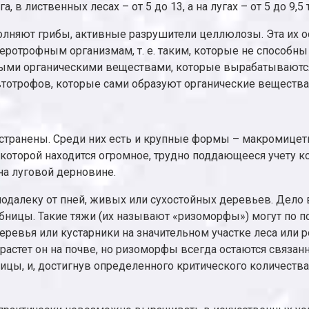
, в лиственных лесах – от 5 до 13, а на лугах – от 5 до 9,5 т
лняют грибы, активные разрушители целлюлозы. Эта их о
теротрофным организмам, т. е. таким, которые не способн
выми органическими веществами, которые вырабатываются
втотрофов, которые сами образуют органические вещества,
странены. Среди них есть и крупные формы – макромицет
 которой находится огромное, трудно поддающееся учету 
на луговой дерновине.
подалеку от пней, живых или сухостойных деревьев. Дело в
бницы. Такие тяжи (их называют «ризоморфы») могут по по
ревья или кустарники на значительном участке леса или р
то растет он на почве, но ризоморфы всегда остаются свя
ницы, и, достигнув определенного критического количеств