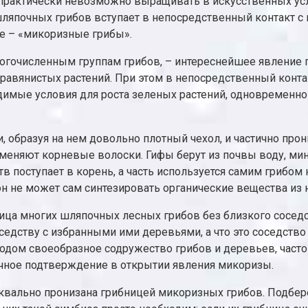
у практически невозможно выращивать в искусственных ус
 шляпочных грибов вступает в непосредственный контакт с
ие – «микоризные грибы».
огочисленным группам грибов, – интереснейшее явление п
равянистых растений. При этом в непосредственный конта
одимые условия для роста зеленых растений, одновременно
, образуя на нем довольно плотный чехол, и частично прон
аменяют корневые волоски. Гифы берут из почвы воду, ми
в поступает в корень, а часть используется самим грибом 
, он не может сам синтезировать органические вещества из 
ца многих шляпочных лесных грибов без близкого соседств
соседству с избранными ими деревьями, а что это соседств
ародом своеобразное содружество грибов и деревьев, част
аучное подтверждение в открытии явления микоризы.
уквально пронизана грибницей микоризных грибов. Подбер