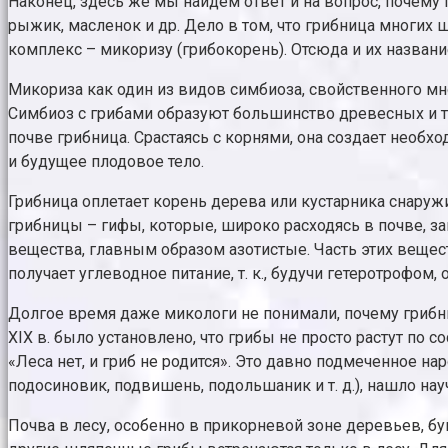
Наконец, здесь же мы найдем ответ и на вопрос, почем
рыжик, масленок и др. Дело в том, что грибница многих
комплекс – микоризу (грибокорень). Отсюда и их назван
Микориза как один из видов симбиоза, свойственного мн
Симбиоз с грибами образуют большинство древесных и т
почве грибница. Срастаясь с корнями, она создает необх
и будущее плодовое тело.
Грибница оплетает корень дерева или кустарника снаружи
грибницы – гифы, которые, широко расходясь в почве, з
вещества, главным образом азотистые. Часть этих вещест
получает углеводное питание, т. к., будучи гетеротрофом
Долгое время даже микологи не понимали, почему грибни
XIX в. было установлено, что грибы не просто растут по 
«Леса нет, и гриб не родится». Это давно подмеченное н
подосиновик, подвишень, подольшаник и т. д.), нашло н
Почва в лесу, особенно в прикорневой зоне деревьев, б