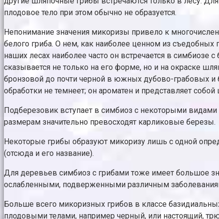
другие шляпочные грибы встречаются только в лесу. Для 
плодовое тело при этом обычно не образуется.
Непонимание значения микоризы привело к многочислен
белого гриба. О нем, как наиболее ценном из съедобных 
наших лесах наиболее часто он встречается в симбиозе с 
сказывается не только на его форме, но и на окраске шл
бронзовой до почти черной в южных дубово-грабовых и б
обработки не темнеет; он ароматен и представляет собой
Подберезовик вступает в симбиоз с некоторыми видами бе
размерам значительно превосходят карликовые березы.
Некоторые грибы образуют микоризу лишь с одной опред
(отсюда и его название).
Для деревьев симбиоз с грибами тоже имеет большое зн
ослабленными, подверженными различным заболевания
Больше всего микоризных грибов в классе базидиальных
плодовыми телами, например черный, или настоящий, трю