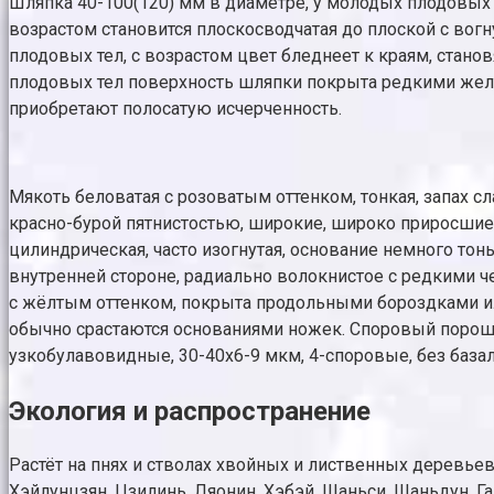
Шляпка 40-100(120) мм в диаметре, у молодых плодовых
возрастом становится плоскосводчатая до плоской с вог
плодовых тел, с возрастом цвет бледнеет к краям, стан
плодовых тел поверхность шляпки покрыта редкими желт
приобретают полосатую исчерченность.
Мякоть беловатая с розоватым оттенком, тонкая, запах 
красно-бурой пятнистостью, широкие, широко приросшие
цилиндрическая, часто изогнутая, основание немного то
внутренней стороне, радиально волокнистое с редкими ч
с жёлтым оттенком, покрыта продольными бороздками или
обычно срастаются основаниями ножек. Споровый порошок
узкобулавовидные, 30-40x6-9 мкм, 4-споровые, без база
Экология и распространение
Растёт на пнях и стволах хвойных и лиственных деревье
Хэйлунцзян, Цзилинь, Ляонин, Хэбэй, Шаньси, Шаньдун, Га