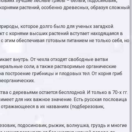
ловиях лучшие лесные грибы – белый, подосиновик,
 корнями растений, особенно древесных, образуя сложный
рироды, которое долго было для ученых загадкой.
кт с корнями высших растений вступает находящаяся в
 с этим обеспечивая готовым питанием не только себя, но
икает внутрь. От чехла отходят свободные ветви
неральные соли, а также растворимые органические
на построение грибницы и плодовых тел. От корня гриб
неорганических.
а с деревьями остается бесплодной. И только в 70-х гг.
о имеет для них важное значение. Есть русская пословица
о отражающееся в их названиях (подберезовик,
езовик, подосиновик, рыжик, волнушка, груздь и многие