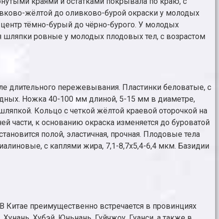
нутыми краями и остатками покрывала по краю, с
оливково-жёлтой до оливково-бурой окраски у молодых
 центр тёмно-бурый до чёрно-бурого. У молодых
 шляпки ровные у молодых плодовых тел, с возрастом
сле длительного пережевывания. Пластинки беловатые, с
дных. Ножка 40-100 мм длиной, 5-15 мм в диаметре,
шляпкой. Кольцо с четкой жёлтой краевой оторочкой на
ей части, к основанию окраска изменяется до буроватой
ановится полой, эластичная, прочная. Плодовые тела
иновые, с каплями жира, 7,1-8,7x5,4-6,4 мкм. Базидии
. В Китае преимущественно встречается в провинциях
 Хунань, Хубэй, Юньнань, Гуйчжоу, Гуанси, а также в