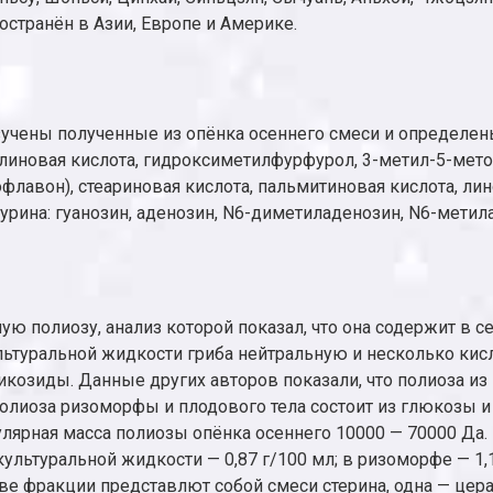
остранён в Азии, Европе и Америке.
учены полученные из опёнка осеннего смеси и определен
ллиновая кислота, гидроксиметилфурфурол, 3-метил-5-ме
офлавон), стеариновая кислота, пальмитиновая кислота, л
а: гуанозин, аденозин, N6-диметиладенозин, N6-метиладен
полиозу, анализ которой показал, что она содержит в себ
льтуральной жидкости гриба нейтральную и несколько кисл
ликозиды. Данные других авторов показали, что полиоза и
олиоза ризоморфы и плодового тела состоит из глюкозы и
улярная масса полиозы опёнка осеннего 10000 — 70000 Да
ультуральной жидкости — 0,87 г/100 мл; в ризоморфе — 1,1
ве фракции представлют собой смеси стерина, одна — цер