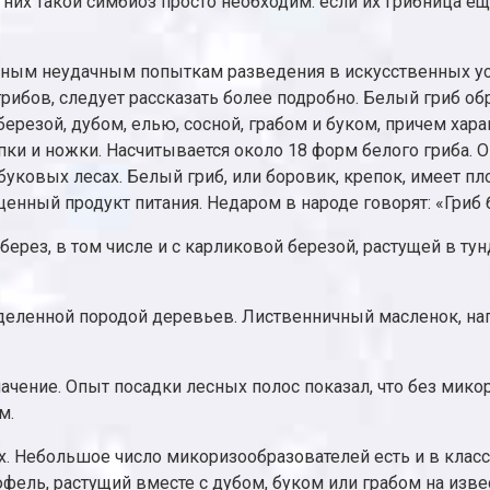
них такой симбиоз просто необходим: если их грибница ещ
ным неудачным попыткам разведения в искусственных ус
грибов, следует рассказать более подробно. Белый гриб о
березой, дубом, елью, сосной, грабом и буком, причем хар
япки и ножки. Насчитывается около 18 форм белого гриба. 
уковых лесах. Белый гриб, или боровик, крепок, имеет пл
 ценный продукт питания. Недаром в народе говорят: «Гриб
рез, в том числе и с карликовой березой, растущей в тун
еленной породой деревьев. Лиственничный масленок, нап
ачение. Опыт посадки лесных полос показал, что без мик
м.
. Небольшое число микоризообразователей есть и в класс
фель, растущий вместе с дубом, буком или грабом на изве