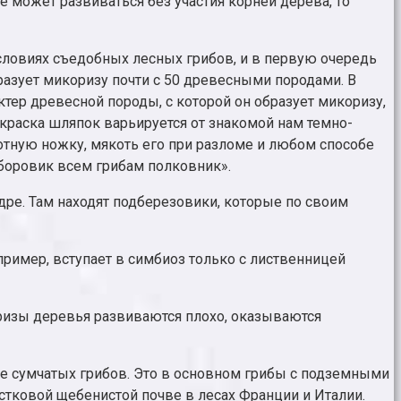
е может развиваться без участия корней дерева, то
ловиях съедобных лесных грибов, и в первую очередь
бразует микоризу почти с 50 древесными породами. В
актер древесной породы, с которой он образует микоризу,
Окраска шляпок варьируется от знакомой нам темно-
отную ножку, мякоть его при разломе и любом способе
 боровик всем грибам полковник».
дре. Там находят подберезовики, которые по своим
ример, вступает в симбиоз только с лиственницей
оризы деревья развиваются плохо, оказываются
е сумчатых грибов. Это в основном грибы с подземными
стковой щебенистой почве в лесах Франции и Италии.