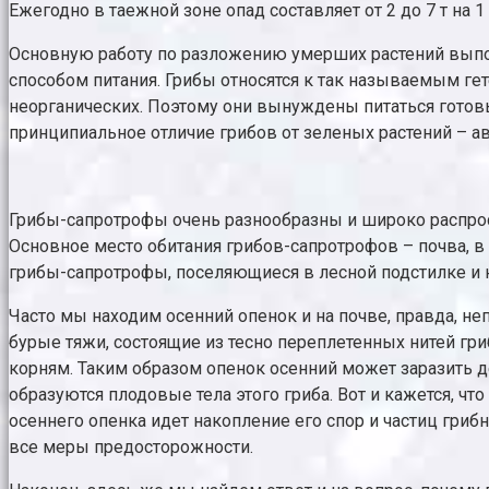
Ежегодно в таежной зоне опад составляет от 2 до 7 т на 1 га
Основную работу по разложению умерших растений выпо
способом питания. Грибы относятся к так называемым ге
неорганических. Поэтому они вынуждены питаться гото
принципиальное отличие грибов от зеленых растений – а
Грибы-сапротрофы очень разнообразны и широко распро
Основное место обитания грибов-сапротрофов – почва, в
грибы-сапротрофы, поселяющиеся в лесной подстилке и 
Часто мы находим осенний опенок и на почве, правда, не
бурые тяжи, состоящие из тесно переплетенных нитей гри
корням. Таким образом опенок осенний может заразить де
образуются плодовые тела этого гриба. Вот и кажется, ч
осеннего опенка идет накопление его спор и частиц гриб
все меры предосторожности.