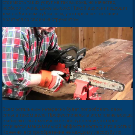
стоимость таких услуг не так высока, но качество,
наоборот, очень даже высоко! Такой вариант подходит
тем любителям рубки леса, у которых нет желания
возиться со своим инструментом.
Всем остальным интересно будет попробовать свои
силы в таком деле. Профессионалы в этом плане всегда
выбирают автоматическое оборудование, которое
отличается максимальной эффективностью и точностью.
Конечно, его приобретение не каждому лесорубу по