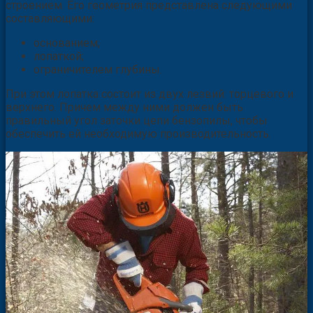
строением. Его геометрия представлена следующими
составляющими:
основанием;
лопаткой;
ограничителем глубины.
При этом лопатка состоит из двух лезвий: торцевого и
верхнего. Причем между ними должен быть
правильный угол заточки цепи бензопилы, чтобы
обеспечить ей необходимую производительность.