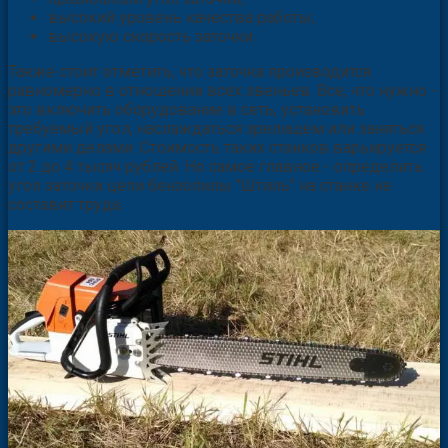
высокий уровень качества работы;
высокую скорость заточки.
Также стоит отметить, что заточка производится
равномерно в отношении всех звеньев. Все, что нужно -
это включить оборудование в сеть, установить
требуемый угол, наслаждаться зрелищем или заняться
другими делами. Стоимость таких станков варьируется
от 2 до 4 тысяч рублей. Но самое главное - определить
угол заточки цепи бензопилы "Штиль" на станке не
составит труда.