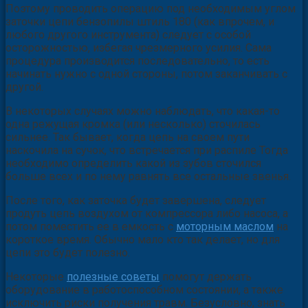
Поэтому проводить операцию под необходимым углом
заточки цепи бензопилы штиль 180 (как впрочем, и
любого другого инструмента) следует с особой
осторожностью, избегая чрезмерного усилия. Сама
процедура производится последовательно, то есть
начинать нужно с одной стороны, потом заканчивать с
другой.
В некоторых случаях можно наблюдать, что какая-то
одна режущая кромка (или несколько) сточилась
сильнее. Так бывает, когда цепь на своем пути
наскочила на сучок, что встречается при распиле Тогда
необходимо определить какой из зубов сточился
больше всех и по нему равнять все остальные звенья.
После того, как заточка будет завершена, следует
продуть цепь воздухом от компрессора либо насоса, а
потом поместить ее в емкость с
моторным маслом
на
короткое время. Обычно мало кто так делает, но для
цепи это будет полезно.
Некоторые
полезные советы
помогут держать
оборудование в работоспособном состоянии, а также
исключить риски получения травм. Безусловно, знать