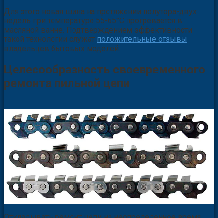
Для этого новая шина на протяжении полутора-двух
недель при температуре 55-65°С прогревается в
масляной ванне. Подтверждением эффективности
такой технологии служат
положительные отзывы
владельцев бытовых моделей.
Целесообразность своевременного
ремонта пильной цепи
Откладывать ремонт цепи на неопределенное время