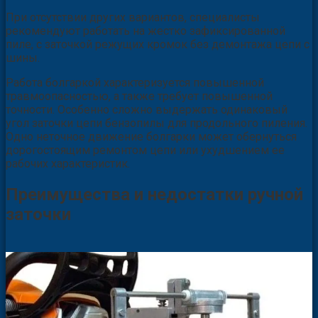
При отсутствии других вариантов, специалисты
рекомендуют работать на жестко зафиксированной
пиле, с заточкой режущих кромок без демонтажа цепи с
шины.
Работа болгаркой характеризуется повышенной
травмоопасностью, а также требует повышенной
точности. Особенно сложно выдержать одинаковый
угол заточки цепи бензопилы для продольного пиления.
Одно неточное движение болгарки может обернуться
дорогостоящим ремонтом цепи или ухудшением ее
рабочих характеристик.
Преимущества и недостатки ручной
заточки