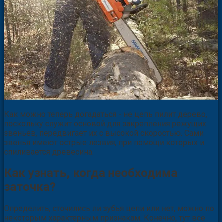
Как можно теперь догадаться - не цепь пилит дерево,
поскольку служит основой для закрепления режущих
звеньев, передвигает их с высокой скоростью. Сами
звенья имеют острые лезвия, при помощи которых и
спиливается древесина.
Как узнать, когда необходима
заточка?
Определить, сточились ли зубья цепи или нет, можно по
некоторым характерным признакам. Конечно, тут все