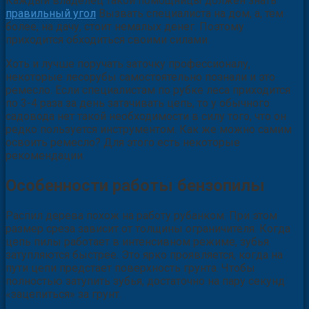
Каждый владелец такой помощницы должен знать
правильный угол
Вызвать специалиста на дом, а, тем
более, на дачу, стоит немалых денег. Поэтому
приходится обходиться своими силами.
Хоть и лучше поручать заточку профессионалу,
некоторые лесорубы самостоятельно познали и это
ремесло. Если специалистам по рубке леса приходится
по 3-4 раза за день затачивать цепь, то у обычного
садовода нет такой необходимости в силу того, что он
редко пользуется инструментом. Как же можно самим
освоить ремесло? Для этого есть некоторые
рекомендации.
Особенности работы бензопилы
Распил дерева похож на работу рубанком. При этом
размер среза зависит от толщины ограничителя. Когда
цепь пилы работает в интенсивном режиме, зубья
затупляются быстрее. Это ярко проявляется, когда на
пути цепи предстает поверхность грунта. Чтобы
полностью затупить зубья, достаточно на пару секунд
«зацепиться» за грунт.