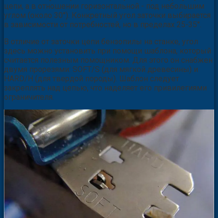
цепи, а в отношении горизонтальной - под небольшим
углом (около 30°). Конкретный угол заточки выбирается
в зависимости от потребностей, но в пределах 25-35°.
В отличие от заточки цепи бензопилы на станке, угол
здесь можно установить при помощи шаблона, который
считается полезным помощником. Для этого он снабжен
двумя прорезями: SOFT/S (для мягкой древесины) и
HARD/H (для твердой породы). Шаблон следует
закреплять над цепью, что наделяет его привилегиями
ограничителя.