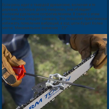
Если речь идет о твердой древесине, включая и те
деревья, которые долго «мерзли», она обладает
высоким удельным сопротивлением. В связи с этим
угол заточки следует снижать. Это позволит практически
избежать появления вибраций, а ход цепи будет более
мягок. Минимальное значение - 25°.