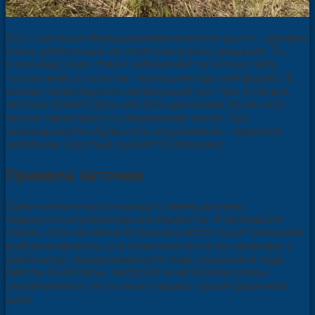
Хоть с ручным оборудованием возиться долго - процесс
очень длительный, но стоит оно в разы дешевле. По
внешнему виду станок напоминает лучковую пилу,
только вместо полотна - напильник круглой формы. В
основу также берется наименьший зуб. При этом для
заточки хватает двух или трех движений, после чего
можно переходить к следующему звену. При
необходимости обработать ограничитель - меняется
напильник (круглый сменяется плоским).
Правила заточки
Однотипные участки каждого звена должны
подвергаться равномерной обработке. В противном
случае, если на каком-то одном участке будет излишняя
выборка металла, то в конечном итоге это приводит к
дисбалансу, неравномерности хода и рывкам в ходе
работы бензопилы. Нагрузка на механизм в разы
увеличивается, что в свою очередь грозит разрывом
цепи.