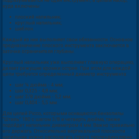
подразумевается не один инструмент, а целый набор,
куда включены:
плоский напильник;
круглый напильник;
шаблон.
Каждый из них выполняет свои обязанности. Основное
предназначение плоского инструмента заключается в
заточке ограничителя глубины.
Круглый напильник уже выполняет главную операцию,
делает режущие кромки острее. При этом для каждой
цепи требуется определенный диаметр инструмента:
шаг ¼ дюйма - 4 мм;
шаг 0,325 - 4,8 мм;
шаг 3/8 дюйма - 5,2 мм;
шаг 0,404 - 5,5 мм.
Для цепей Picco, которыми оснащаются бензопилы
"Штиль" 180 с шагом 3/8 и четверть дюйма, также
подойдет напильник диаметром 4 мм. Важно правильно
его держать. Относительно вертикальной плоскости
напильник нужно располагать строго перпендикулярно