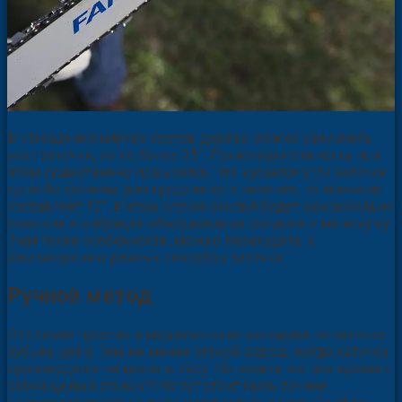
В отношении мягких сортов дерева можно увеличить
угол заточки, но не более 35°. Производительность при
этом существенно повысится. Что касается угла заточки
цепи бензопилы для продольного пиления, то значение
составляет 10°. В этом случае распил будет максимально
ровным, а вибрация оборудования сведена к минимуму.
Зная такие особенности, можно переходить к
рассмотрению разных способов заточки.
Ручной метод
Это самая простая и медлительная методика по заточке
зубьев цепи. Тем не менее способ хорош, когда заточка
производится на месте в лесу. Не возить же все время с
собой целый станок?! Но тут стоит быть точнее -