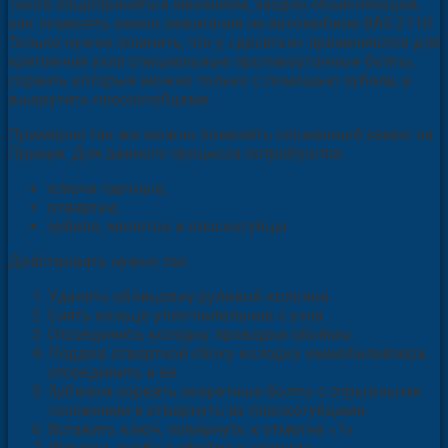
Таков общепринятый механизм, заодно объясняющий,
как поменять замок зажигания на автомобиле ВАЗ 2110.
Только нужно помнить, что у «десятки» применяются для
крепления узла специальные противоугонные болты,
сорвать которые можно только с помощью зубила, а
выкрутить плоскогубцами.
Примерно так же можно поменять сломанный замок на
Приоре. Для данного процесса потребуются:
ключи гаечные;
отвертки;
зубило, молоток и плоскогубцы.
Действовать нужно так.
Удалить облицовку рулевой колонки.
Снять кольцо уплотнительное с узла.
Отсоединить колодку проводки обоймы.
Поддев отверткой сбоку колодку иммобилайзера,
отсоединить и её.
Зубилом сорвать секретные болты с отрывными
головками и отвернуть их плоскогубцами.
Вставить ключ, повернуть к отметке «1».