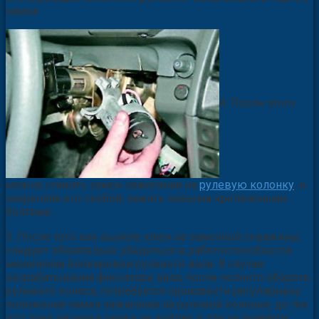
замка.
4. После этого
можно ставить замок зажигания на
рулевую колонку
, и
закрепляя его скобой, зажать новыми крепежными
болтами.
5. После того как вынете ключ из замочной скважины,
следует обязательно убедиться в работоспособности
механизма блокировки рулевого вала. В случае
несрабатывания фиксатора вала, после полного оборота
рулевого колеса, потребуется произвести регулировку
положения замка зажигания на рулевой колонке, до тех
пор пока защелка замка не войдет в паз на рулевом