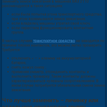
Заменять замок зажигания в машинах ВАЗ 2110
рекомендуется в таких ситуациях:
если была попытка угона транспортного средства,
при этом взламывался замок зажигания;
если владелец машины утратил свой ключ;
если перестала функционировать контактная
группа.
В частых случаях
транспортное средство
не заводится по
причине плохих контактов, это можно легко проверить.
Требуется:
отключить « — » клемму на аккумуляторной
батарее;
снять кожух снизу ;
применяя омметр, отсоединить контакты и
выполнить проверку. Такие контакты должны
характеризоваться нулевым сопротивлением. В
ином случае потребуется обязательная смена замка
зажигания.
Что лучше заменить – личинку или