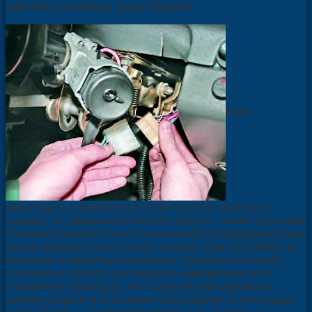
рабочей и поставить замок обратно.
Если
рассуждать с финансовой точки зрения, то можно
сказать, что замена контактной группы - самая выгодная.
Принцип разборки чем-то напоминает предыдущий, вам
также придется снять кожух и замок. Для того чтобы не
возникло неприятных моментов, советую отключая
контактную группу, производить маркировку всех
снимаемых проводов, это позволит вам избежать
перепутывания и сэкономит ваше время. В некоторых