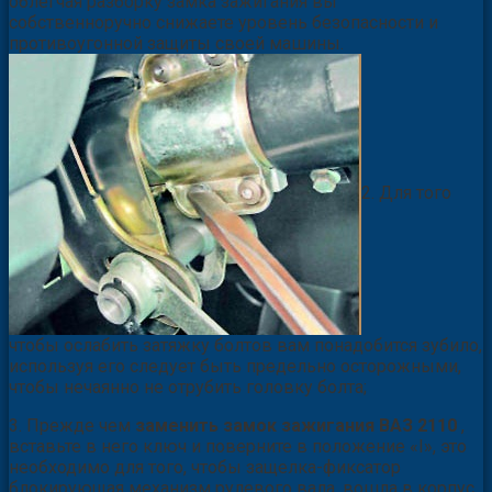
облегчая разборку замка зажигания вы
собственноручно снижаете уровень безопасности и
противоугонной защиты своей машины.
2. Для того
чтобы ослабить затяжку болтов вам понадобится зубило,
используя его следует быть предельно осторожными,
чтобы нечаянно не отрубить головку болта;
3. Прежде чем
заменить замок зажигания ВАЗ 2110
,
вставьте в него ключ и поверните в положение «I», это
необходимо для того, чтобы защелка-фиксатор
блокирующая механизм рулевого вала, вошла в корпус