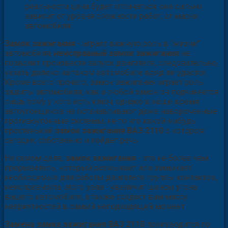
реальности цена будет отличаться, она сильно
зависит от уровня сложности работ, от марки
автомобиля.
Замок зажигания
- играет важную роль в "жизни"
автомобиля,
неисправный замок зажигания
не
позволит произвести запуск двигателя, следовательно,
уехать далеко на таком автомобиле вряд ли удастся.
Кроме всего прочего, замок зажигания играет роль
защиты автомобиля, как и любой замок он подчиняется
лишь тому у кого есть ключ, однако в наше время
автоугонщиков не останавливают даже навороченные
противоугонные системы, не то что какой-нибудь
простенький
замок зажигания ВАЗ 2110
о котором
сегодня, собственно и пойдет речь.
На самом деле,
замок зажигания
- это не более чем
прерыватель, который размыкает или замыкает
необходимые для работы двигателя группы контактов,
неисправность этого узла - увеличит шансы угона
вашего автомобиля, а также создаст вам массу
неприятностей в самый неподходящий момент.
Замена замка зажигания ВАЗ 2110
производится по