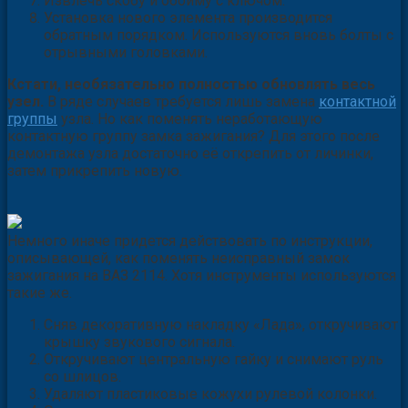
Извлечь скобу и обойму с ключом.
Установка нового элемента производится
обратным порядком. Используются вновь болты с
отрывными головками.
Кстати, необязательно полностью обновлять весь
узел.
В ряде случаев требуется лишь замена
контактной
группы
узла. Но как поменять неработающую
контактную группу замка зажигания? Для этого после
демонтажа узла достаточно её открепить от личинки,
затем прикрепить новую.
Немного иначе придется действовать по инструкции,
описывающей, как поменять неисправный замок
зажигания на ВАЗ 2114. Хотя инструменты используются
такие же.
Сняв декоративную накладку «Лада», откручивают
крышку звукового сигнала.
Откручивают центральную гайку и снимают руль
со шлицов.
Удаляют пластиковые кожухи рулевой колонки.