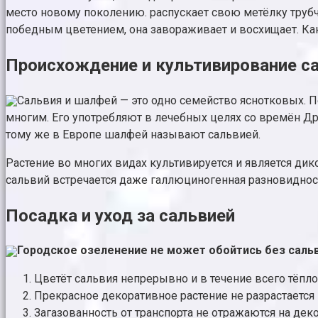
место новому поколению. распускает свою метёлку труб
победным цветением, она завораживает и восхищает. Ка
Происхождение и культивирование с
Сальвия и шалфей — это одно семейство яснотковых. П
многим. Его употребляют в лечебных целях со времён Д
тому же в Европе шалфей называют сальвией.
Растение во многих видах культивируется и является ди
сальвий встречается даже галлюциногенная разновидност
Посадка и уход за сальвией
Городское озеленение не может обойтись без сальв
Цветёт сальвия непрерывно и в течение всего тёпло
Прекрасное декоративное растение не разрастаетс
Загазованность от транспорта не отражаются на деко