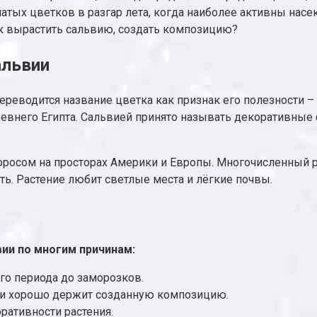
чатых цветков в разгар лета, когда наиболее активны на
к вырастить сальвию, создать композицию?
альвии
ереводится название цветка как признак его полезности 
ревнего Египта. Сальвией принято называть декоративны
коросом на просторах Америки и Европы. Многочисленный 
ь. Растение любит светлые места и лёгкие почвы.
ии по многим причинам:
го периода до заморозков.
я и хорошо держит созданную композицию.
ративности растения.