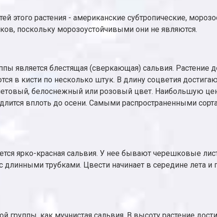
й этого растения - американские субтропические, мороз
ков, поскольку морозоустойчивыми они не являются.
ы является блестящая (сверкающая) сальвия. Растение до
ся в кисти по несколько штук. В длину соцветия достигаю
летовый, белоснежный или розовый цвет. Наибольшую цен
 длится вплоть до осени. Самыми распространенными сорта
ется ярко-красная сальвия. У нее бывают черешковые лис
а с длинными трубками. Цвести начинает в середине лета 
 группы, как мучнистая сальвия. В высоту растение дости