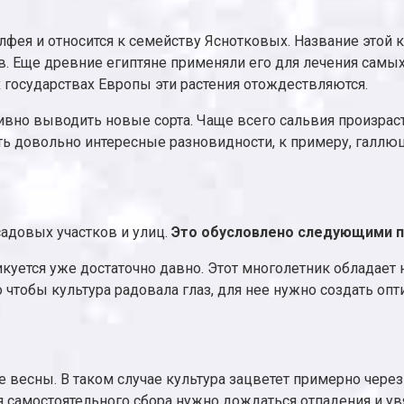
лфея и относится к семейству Яснотковых. Название этой 
. Еще древние египтяне применяли его для лечения самых
 государствах Европы эти растения отождествляются.
ктивно выводить новые сорта. Чаще всего сальвия произра
сть довольно интересные разновидности, к примеру, галлю
адовых участков и улиц.
Это обусловлено следующими п
уется уже достаточно давно. Этот многолетник обладает 
 чтобы культура радовала глаз, для нее нужно создать оп
 весны. В таком случае культура зацветет примерно чере
 самостоятельного сбора нужно дождаться отпадения и ув