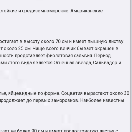
остойкие и средиземноморские. Американские
стигает в высоту около 70 см и имеет пышную листву.
т около 25 см. Чаще всего венчик бывает окрашен в
ность представляет фиолетовая сальвия. Период
ми этого вида является Огненная звезда, Сальвадор и
тья, яйцевидные по форме. Соцветия вырастают около 30
и продолжает до первых заморозков. Наиболее известны
гает не более 90 см и имеет продолговатую листву с