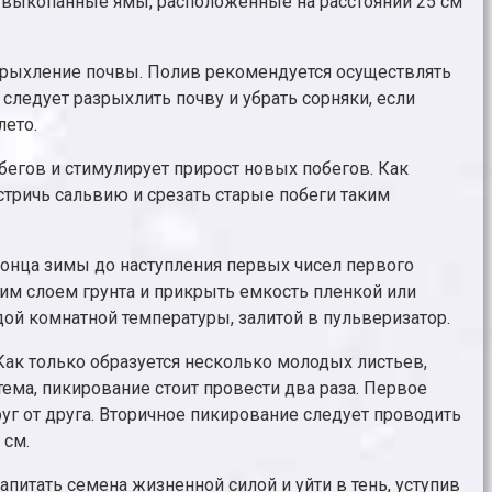
В выкопанные ямы, расположенные на расстоянии 25 см
и рыхление почвы. Полив рекомендуется осуществлять
следует разрыхлить почву и убрать сорняки, если
ето.
егов и стимулирует прирост новых побегов. Как
стричь сальвию и срезать старые побеги таким
конца зимы до наступления первых чисел первого
им слоем грунта и прикрыть емкость пленкой или
ой комнатной температуры, залитой в пульверизатор.
 Как только образуется несколько молодых листьев,
тема, пикирование стоит провести два раза. Первое
уг от друга. Вторичное пикирование следует проводить
 см.
напитать семена жизненной силой и уйти в тень, уступив