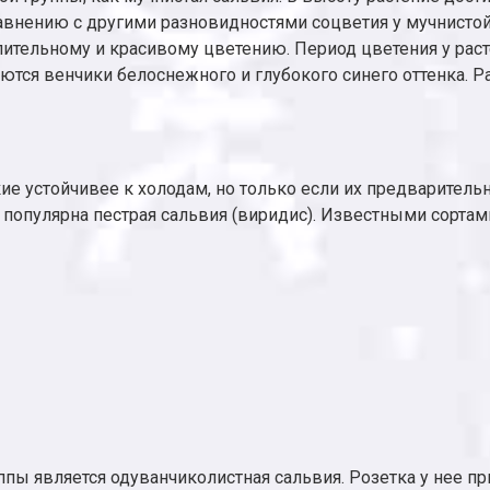
нению с другими разновидностями соцветия у мучнистой с
тельному и красивому цветению. Период цветения у растен
яются венчики белоснежного и глубокого синего оттенка. 
 устойчивее к холодам, но только если их предварительно
е популярна пестрая сальвия (виридис). Известными сорта
ы является одуванчиколистная сальвия. Розетка у нее пр