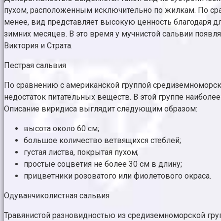
пухом, расположенным исключительно по жилкам. По срав
менее, вид представляет высокую ценность благодаря дли
зимних месяцев. В это время у мучнистой сальвии появл
Виктория и Страта.
Пестрая сальвия
По сравнению с американской группой средиземноморские
недостаток питательных веществ. В этой группе наиболе
Описание виридиса выглядит следующим образом:
высота около 60 см;
большое количество ветвящихся стеблей;
густая листва, покрытая пухом;
простые соцветия не более 30 см в длину;
прицветники розоватого или фиолетового окраса.
Одуванчиколистная сальвия
Травянистой разновидностью из средиземноморской групп