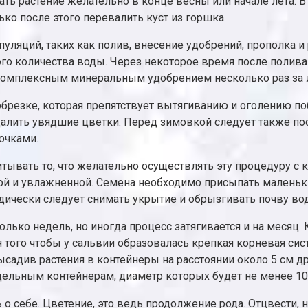
ть растение желательно в конце весны или начале лета. 
ько после этого перевалить куст из горшка.
уляций, таких как полив, внесение удобрений, прополка 
го количества воды. Через некоторое время после полива 
комплексным минеральным удобрением несколько раз за л
резке, которая препятствует вытягиванию и оголению поб
далить увядшие цветки. Перед зимовкой следует также по
очками.
ывать то, что желательно осуществлять эту процедуру с 
ой и увлажненной. Семена необходимо присыпать маленьк
ически следует снимать укрытие и обрызгивать почву вод
лько недель, но иногда процесс затягивается и на месяц.
 того чтобы у сальвии образовалась крепкая корневая сис
садив растения в контейнеры на расстоянии около 5 см др
здельным контейнерам, диаметр которых будет не менее 10
ь о себе. Цветение, это ведь продолжение рода. Отцвести, 