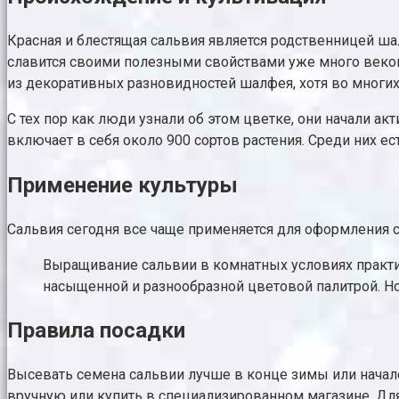
Красная и блестящая сальвия является родственницей ша
славится своими полезными свойствами уже много веков
из декоративных разновидностей шалфея, хотя во многих
С тех пор как люди узнали об этом цветке, они начали а
включает в себя около 900 сортов растения. Среди них е
Применение культуры
Сальвия сегодня все чаще применяется для оформления с
Выращивание сальвии в комнатных условиях практик
насыщенной и разнообразной цветовой палитрой. Но
Правила посадки
Высевать семена сальвии лучше в конце зимы или начале
вручную или купить в специализированном магазине. Для