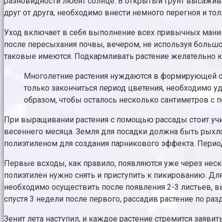
разновидности любят солнце. В открытый грунт высажива
друг от друга, необходимо внести немного перегноя и тол
Уход включает в себя выполнение всех привычных манип
после пересыхания почвы, вечером, не используя большо
таковые имеются. Подкармливать растение желательно 
Многолетние растения нуждаются в формирующей об
только закончиться период цветения, необходимо у
образом, чтобы осталось несколько сантиметров с п
При выращивании растения с помощью рассады стоит учит
весеннего месяца. Земля для посадки должна быть рыхл
полиэтиленом для создания парникового эффекта. Период
Первые всходы, как правило, появляются уже через неско
полиэтилен нужно снять и приступить к пикированию. Для
необходимо осуществить после появления 2-3 листьев, вы
спустя 3 недели после первого, рассадив растение по ра
Зенит лета наступил, и каждое растение стремится заявит