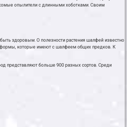
секомые опылители с длинными хоботками. Своим
– быть здоровым. О полезности растения шалфей известно
е формы, которые имеют с шалфеем общих предков. К
род представляют больше 900 разных сортов. Среди