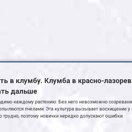
ь в клумбу. Клумба в красно-лазоревы
лать дальше
ходимо каждому растению. Без него невозможно созревание 
 опыляются пчелами. Эта культура вызывает восхищение у
но трудно, поэтому новички нередко допускают ошибки.