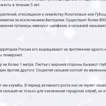
жесть в течение 5 лет.
растений, относящихся к семейству Яснотковые или Губоцв
лиматом за исключением Австралии. Существует более 800
странения путаницы именуют шалфеем, а сальвией называ
территории России его выращивают на протяжении одного и
ы померзнет.
у не более 1 метра. Листья с верхней стороны бывают глу
ин против другого. Соцветия сальвии состоят из маленьк
им клумбы. В период активного роста оно не теряет своей
я сальвия не только для озеленения городских клумб, но 