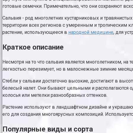
готовые семечки. Примечательно, что они сохраняют всхо
Сальвия - род многолетних кустарниковых и травянистых 
территории всех регионов с умеренным и тропическим к
растение, использующееся в
народной медицине
, для у
Краткое описание
Несмотря на то что сальвия является многолетником, на 
легкостью перезимует, но в малоснежные зимние месяц
Стебли у сальвии достаточно высокие, достигают в высот
белесый налет. Они бывают цельными и располагаются од
колосья или метелки разнообразных оттенков.
Растение используют в ландшафтном дизайне и украшают 
его для создания многоярусных композиций. Используетс
Популярные виды и сорта