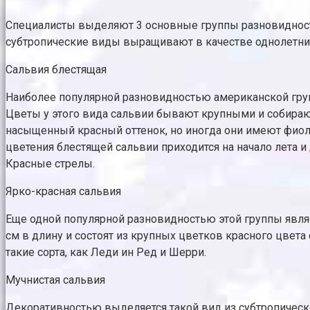
Специалисты выделяют 3 основные группы разновидносте
субтропические виды выращивают в качестве однолетни
Сальвия блестящая
Наиболее популярной разновидностью американской групп
Цветы у этого вида сальвии бывают крупными и собирают
насыщенный красный оттенок, но иногда они имеют фио
цветения блестящей сальвии приходится на начало лета и
Красные стрелы.
Ярко-красная сальвия
Еще одной популярной разновидностью этой группы явля
см в длину и состоят из крупных цветков красного цвет
такие сорта, как Леди ин Ред и Шерри.
Мучнистая сальвия
Декоративностью выделяется такой вид из субтропической