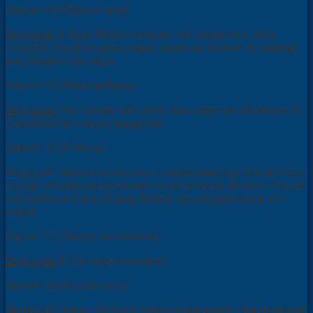
Звучит 14 (Помоги мне)
Ведущий:
А Дед Мороз говорит, что подарки в лесу
потерял и третий день ходит, найти не может. И самому
ему помочь бы надо.
Звучит 15 (Люди добрые)
Ведущий:
Пес напряг все свое престарелое обоняние. И
помчался на поиски подарков.
Звучит 16 (Я смогу)
Ведущий:
Нашел он мешок с подарками под Елкой. Елки-
Сосны от радости иголками зашелестели. Белка с Лисой
обниматься стали. А Дед Мороз так обрадовался, что
запел.
Звучит 17 (Проси, что хочешь)
Ведущий:
А Пес ему и говорит:
Звучит 18 (Я устал, хочу)
Ведущий:
Лиса с Белкой стали уговаривать Пса остаться.