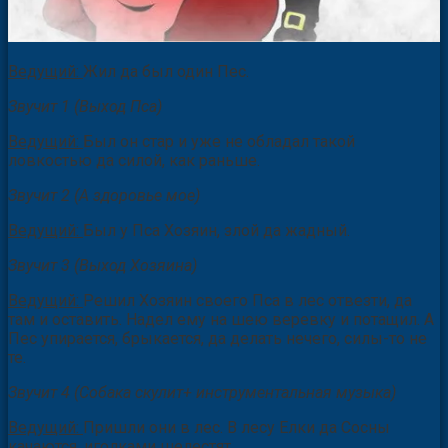
Ведущий:
Жил да был один Пес.
Звучит 1 (Выход Пса)
Ведущий:
Был он стар и уже не обладал такой
ловкостью да силой, как раньше.
Звучит 2 (А здоровье мое)
Ведущий:
Был у Пса Хозяин, злой да жадный.
Звучит 3 (Выход Хозяина)
Ведущий:
Решил Хозяин своего Пса в лес отвезти, да
там и оставить. Надел ему на шею веревку и потащил. А
Пес упирается, брыкается, да делать нечего, силы-то не
те.
Звучит 4 (Собака скулит+ инструментальная музыка)
Ведущий:
Пришли они в лес. В лесу Елки да Сосны
качаются, иголками шелестят.