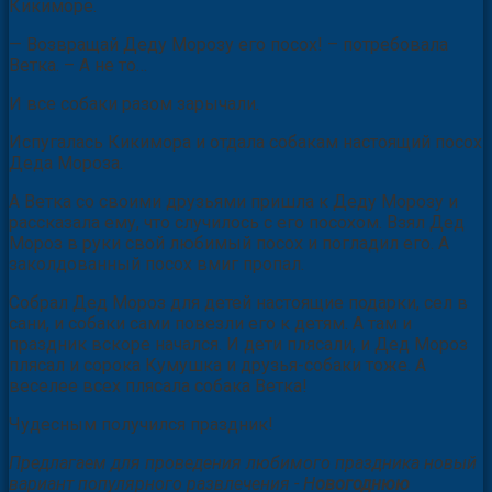
Кикиморе.
— Возвращай Деду Морозу его посох! – потребовала
Ветка. – А не то…
И все собаки разом зарычали.
Испугалась Кикимора и отдала собакам настоящий посох
Деда Мороза.
А Ветка со своими друзьями пришла к Деду Морозу и
рассказала ему, что случилось с его посохом. Взял Дед
Мороз в руки свой любимый посох и погладил его. А
заколдованный посох вмиг пропал.
Собрал Дед Мороз для детей настоящие подарки, сел в
сани, и собаки сами повезли его к детям. А там и
праздник вскоре начался. И дети плясали, и Дед Мороз
плясал и сорока Кумушка и друзья-собаки тоже. А
веселее всех плясала собака Ветка!
Чудесным получился праздник!
Предлагаем для проведения любимого праздника новый
вариант популярного развлечения - Н
овогоднюю