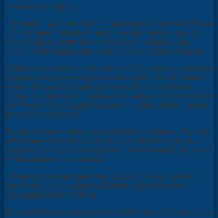
покинула свой дом.
— Собака — друг человека, — рассуждала про себя Ветка.
– И мне надо помочь людям. Они не должны видеть
злого Деда Мороза. Ясно, что кто-то подменил ему
посох, и тем самым заколдовал самого Деда Мороза!
Собака направилась в сторону леса. Вскоре она увидела
Деда Мороза. Он смотрел на звездное небо. Его посох
стоял у большой раскидистой ели. Ветка бесшумно
подошла к посоху и понюхала его. Запах показался Ветке
знакомым. Но вспомнить, кому он принадлежит, она не
могла. Как же быть?
Но, сделав несколько шагов, Ветка вспомнила. Это был
запах Кикиморы болотной. Когда-то Ветка охотилась
недалеко от болота, и встретила там Кикимору. Её запах
чуткая собака и запомнила.
— Кикимора из вредности решила испортить детям
Новый год. Она и подменила посох Деду Морозу! —
догадалась собака Ветка.
Позвала Ветка своих друзей, собак, и они отправились к