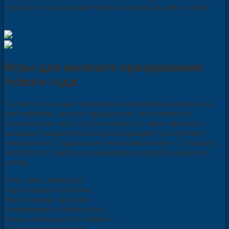
угадано, что вызывает бурные овации и смех в зале.
Игры для веселого празднования
Нового года
После того как все участники корпоратива несколько
расслабились можно предложить им поиграть в
эротическую игру. В игре участвуют пары мужчин и
женщин. Каждой паре ведущий раздает по цветику-
семицветику. Задача всех участников игры — оторвать
лепесток от цветика-семицветика, сказать заветные
слова:
Лети, лети, лепесток,
Через запад на восток,
Через север, через юг,
Возвращайся, сделав круг.
Лишь коснешься ты земли —
Быть по-моему вели.