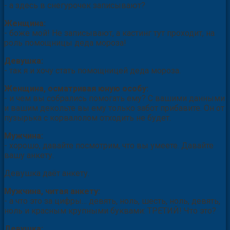
- а здесь в снегурочек записывают?
Женщина:
- боже мой! Не записывают, а кастинг тут проходит, на
роль помощницы деда мороза!
Девушка:
- так я и хочу стать помощницей деда мороза.
Женщина, осматривая юную особу:
- и чем вы собрались помогать ему? С вашими данными
и вашим декольте вы ему только забот прибавите. Он от
пузырька с корвалолом отходить не будет.
Мужчина:
- хорошо, давайте посмотрим, что вы умеете. Давайте
вашу анкету.
Девушка даёт анкету.
Мужчина, читая анкету:
- а что это за цифры… девять, ноль, шесть, ноль, девять,
ноль и красным крупными буквами: ТРЕТИЙ! Что это?
Девушка: