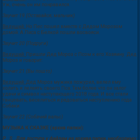
Уж, очень он им понравился.
Звучит 19 (Оставайся, мальчик)
Ведущий:
Но Пес пошел вместе с Дедом Морозом
домой. А Лиса с Белкой пошли восвояси.
Звучит 20 (Подруги)
Ведущий:
Пришли Дед Мороз с Псом к его Хозяину. Дед
Мороз и говорит:
Звучит 21 (Вы пошто)
Ведущий:
Дед Мороз мужика пожурил, велел ему
холить и лелеять своего Пса. Тем более что он залог
удачи и символ наступающего 2018 года. И все стали
танцевать, веселиться и радоваться наступлению года
Собаки.
Звучит 22 (Собачий вальс)
МУЗЫКА К СКАЗКЕ (архив папки):
P
.
S
. Для доступа к файлам из архива папки, необходимо: