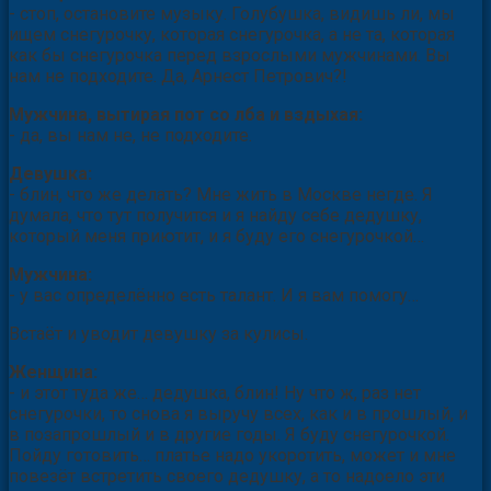
- стоп, остановите музыку. Голубушка, видишь ли, мы
ищем снегурочку, которая снегурочка, а не та, которая
как бы снегурочка перед взрослыми мужчинами. Вы
нам не подходите. Да, Арнест Петрович?!
Мужчина, вытирая пот со лба и вздыхая:
- да, вы нам не, не подходите.
Девушка:
- блин, что же делать? Мне жить в Москве негде. Я
думала, что тут получится и я найду себе дедушку,
который меня приютит, и я буду его снегурочкой…
Мужчина:
- у вас определённо есть талант. И я вам помогу…
Встаёт и уводит девушку за кулисы.
Женщина:
- и этот туда же… дедушка, блин! Ну что ж, раз нет
снегурочки, то снова я выручу всех, как и в прошлый, и
в позапрошлый и в другие годы. Я буду снегурочкой.
Пойду готовить… платье надо укоротить, может и мне
повезёт встретить своего дедушку, а то надоело эти