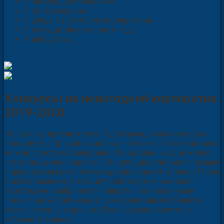
Я сделаю депиляцию ног
Я стану моржом
Я уберу мусор после корпоратива
Я рожу двойню в новом году
Я найду клад
Конкурсы на новогодний корпоратив
2019-2020
Поскольку приближается Год Крысы, то можно всем
станцевать «Крысиный вальс». Научиться его танцевать
можно просто на вечеринке. Танцевальные движения
этого танца очень просты. Танцующие становятся парами
и держась за руки, по очереди приседают в танце. Также
они изображают, что чешут себя за ухом и виляют
хвостом, не возбраняется пищать и по-крысиному
повизгивать. Побеждает пара сумевшая изобразить
самых смешных крысок. Музыку можно взять из
собачьего вальса.