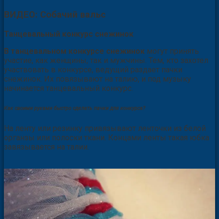
ВИДЕО: Собачий вальс
Танцевальный конкурс снежинок
В танцевальном конкурсе снежинок
могут принять
участие, как женщины, так и мужчины. Тем, кто захотел
участвовать в конкурсе, ведущий раздает пачки
снежинок. Их повязывают на талию, и под музыку
начинается танцевальный конкурс.
Как своими руками быстро сделать пачки для конкурса?
На ленту или резинку привязывают ленточки из белой
органзы или полоски ткани. Концами ленты такая юбка
завязывается на талии.