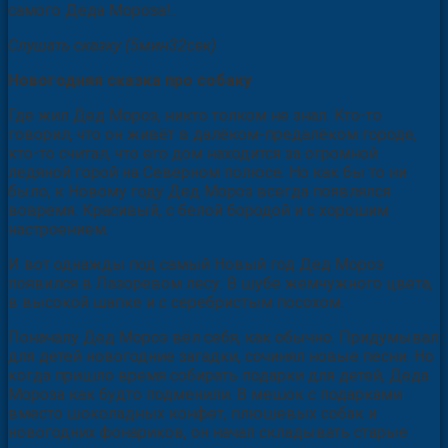
самого Деда Мороза!..
Слушать сказку (5мин32сек)
Новогодняя сказка про собаку
Где жил Дед Мороз, никто толком не знал. Кто-то
говорил, что он живёт в далёком-предалёком городе,
кто-то считал, что его дом находится за огромной
ледяной горой на Северном полюсе. Но как бы то ни
было, к Новому году Дед Мороз всегда появлялся
вовремя. Красивый, с белой бородой и с хорошим
настроением.
И вот однажды под самый Новый год Дед Мороз
появился в Лазоревом лесу. В шубе жемчужного цвета,
в высокой шапке и с серебристым посохом.
Поначалу Дед Мороз вёл себя, как обычно. Придумывал
для детей новогодние загадки, сочинял новые песни. Но
когда пришло время собирать подарки для детей, Деда
Мороза как будто подменили. В мешок с подарками
вместо шоколадных конфет, плюшевых собак и
новогодних фонариков, он начал складывать старые