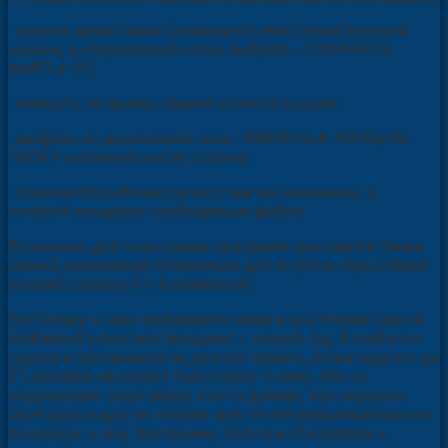
- скачать архив папки (кликнув по нему левой кнопкой
мышки, в открывшемся окне выбрать - СОХРАНИТЬ
ФАЙЛ и ОК)
- кликнуть по архиву правой кнопкой мышки;
- выбрать во всплывшем окне - ИЗВЛЕЧЬ В ТЕКУЩУЮ
ПАПКУ и кликнуть на эту строчку:
- появляется рабочая папка с тем же названием, в
которой находятся необходимые файлы.
Возможно, для новогодних программ пригодится также
сценка, написанная специально для встречи года Собаки
(спасибо автору Н.Г.Копейкиной)
Всё ближе к нам подбирается зима и всё ближе самый
любимый у россиян праздник – новый год. А чтобы он
удался и запомнился на долгую память, люди задолго до
31 декабря начинают подготовку к нему. Кто-то
обдумывает свой образ, кто-то думает, как украсить
свой дом, а другие готовят для гостей развлекательные
конкурсы и шоу программу. Если вы относитесь к