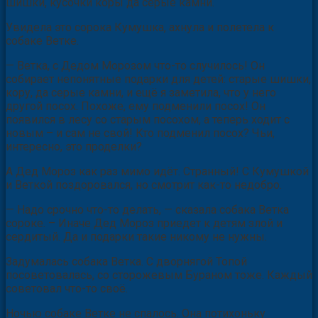
шишки, кусочки коры да серые камни.
Увидела это сорока Кумушка, ахнула и полетела к
собаке Ветке.
— Ветка, с Дедом Морозом что-то случилось! Он
собирает непонятные подарки для детей: старые шишки,
кору, да серые камни, и ещё я заметила, что у него
другой посох. Похоже, ему подменили посох! Он
появился в лесу со старым посохом, а теперь ходит с
новым – и сам не свой! Кто подменил посох? Чьи,
интересно, это проделки?
А Дед Мороз как раз мимо идёт. Странный! С Кумушкой
и Веткой поздоровался, но смотрит как-то недобро.
— Надо срочно что-то делать, — сказала собака Ветка
сороке. – Иначе Дед Мороз приедет к детям злой и
сердитый. Да и подарки такие никому не нужны.
Задумалась собака Ветка. С дворнягой Топой
посоветовалась, со сторожевым Бураном тоже. Каждый
советовал что-то своё.
Ночью собаке Ветке не спалось. Она потихоньку