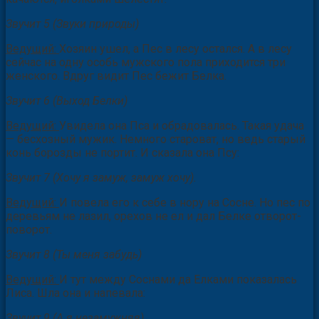
Звучит 5 (Звуки природы)
Ведущий:
Хозяин ушел, а Пес в лесу остался. А в лесу
сейчас на одну особь мужского пола приходится три
женского. Вдруг видит Пес бежит Белка.
Звучит 6 (Выход Белки)
Ведущий:
Увидела она Пса и обрадовалась. Такая удача
— бесхозный мужик. Немного староват, но ведь старый
конь борозды не портит. И сказала она Псу:
Звучит 7 (Хочу я замуж, замуж хочу).
Ведущий:
И повела его к себе в нору на Сосне. Но пес по
деревьям не лазил, орехов не ел и дал Белке отворот-
поворот.
Звучит 8 (Ты меня забудь)
Ведущий:
И тут между Соснами да Елками показалась
Лиса. Шла она и напевала:
Звучит 9 (А я незамужняя)