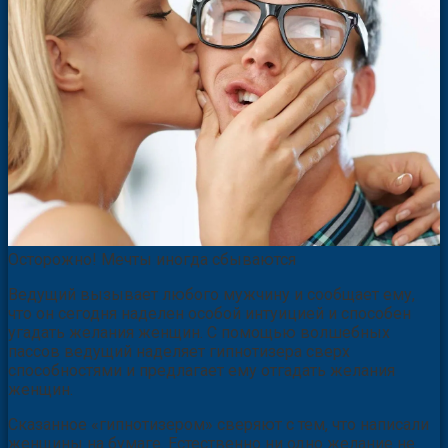
Осторожно! Мечты иногда сбываются
Ведущий вызывает любого мужчину и сообщает ему,
что он сегодня наделен особой интуицией и способен
угадать желания женщин. С помощью волшебных
пассов ведущий наделяет гипнотизера сверх
способностями и предлагает ему отгадать желания
женщин.
Сказанное «гипнотизером» сверяют с тем, что написали
женщины на бумаге. Естественно ни одно желание не