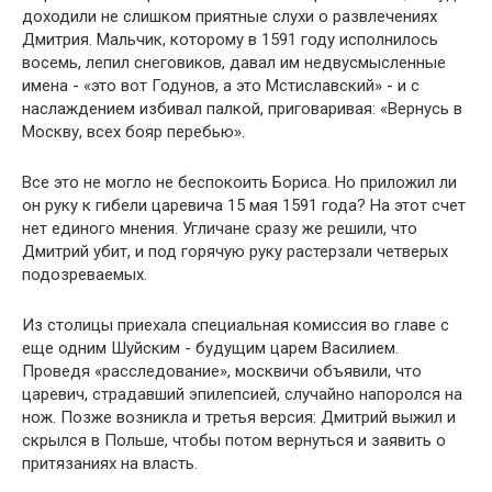
доходили не слишком приятные слухи о развлечениях
Дмитрия. Мальчик, которому в 1591 году исполнилось
восемь, лепил снеговиков, давал им недвусмысленные
имена - «это вот Годунов, а это Мстиславский» - и с
наслаждением избивал палкой, приговаривая: «Вернусь в
Москву, всех бояр перебью».
Все это не могло не беспокоить Бориса. Но приложил ли
он руку к гибели царевича 15 мая 1591 года? На этот счет
нет единого мнения. Угличане сразу же решили, что
Дмитрий убит, и под горячую руку растерзали четверых
подозреваемых.
Из столицы приехала специальная комиссия во главе с
еще одним Шуйским - будущим царем Василием.
Проведя «расследование», москвичи объявили, что
царевич, страдавший эпилепсией, случайно напоролся на
нож. Позже возникла и третья версия: Дмитрий выжил и
скрылся в Польше, чтобы потом вернуться и заявить о
притязаниях на власть.