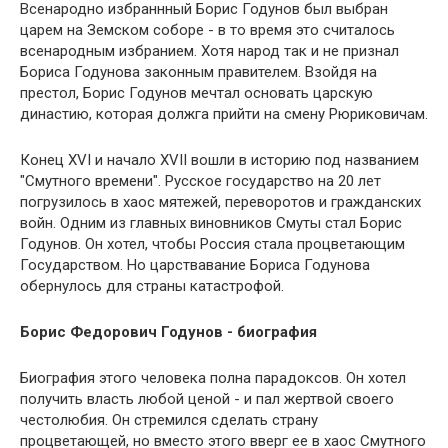
Всенародно избраннный Борис Годунов был выбран
царем на Земском соборе - в то время это считалось
всенародным избранием. Хотя народ так и не признал
Бориса Годунова законным правителем. Взойдя на
престол, Борис Годунов мечтал основать царскую
династию, которая должга прийти на смену Рюриковичам.
Конец XVI и начало XVII вошли в историю под названием
"Смутного времени". Русское государство на 20 лет
погрузилось в хаос мятежей, переворотов и гражданских
войн. Одним из главных виновников Смуты стал Борис
Годунов. Он хотел, чтобы Россия стала процветающим
Государством. Но царствавание Бориса Годунова
обернулось для страны катастрофой.
Борис Федорович Годунов - биография
Биография этого человека полна парадоксов. Он хотел
получить власть любой ценой - и пал жертвой своего
честолюбия. Он стремился сделать страну
процветающей, но вместо этого вверг ее в хаос Смутного