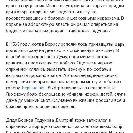
врагов внутренних. Ивана не устраивали старые порядки,
при которых царь не мог сделать и шагу, не
посоветовавшись с боярами и церковными иерархами. В
борьбе за абсолютную власть он решил опереться на
бедных и незнатных дворян - таких, как Годуновы.
В 1565 году, когда Борису исполнилось тринадцать, царь
поделил страну на две части - опричнину и земщину. В
первой он создал свою Думу, свои министерства-
приказы и свое опричное войско. Одетые в черное
опричники клялись выметать измену и по-собачьи
выгрызать царских врагов. А в подтверждение своих
намерений они привязывали к седлам метлу и собачью
голову.
Верные псы
быстро взялись за ненавистных
Грозному бояр, беспощадно убивали их жен, детей, слуг и
даже домашний скот. Случайно выжившие бросали все и
бежали прочь с опричных земель.
Дядя Бориса Годунова Дмитрий тоже записался в
опричники и изрядно поживился за счет опальных бояр.
Родители будущего царя к тому времени умерли. И дядя