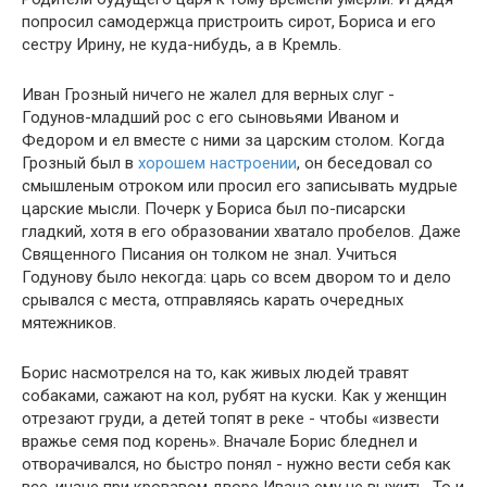
попросил самодержца пристроить сирот, Бориса и его
сестру Ирину, не куда-нибудь, а в Кремль.
Иван Грозный ничего не жалел для верных слуг -
Годунов-младший рос с его сыновьями Иваном и
Федором и ел вместе с ними за царским столом. Когда
Грозный был в
хорошем настроении
, он беседовал со
смышленым отроком или просил его записывать мудрые
царские мысли. Почерк у Бориса был по-писарски
гладкий, хотя в его образовании хватало пробелов. Даже
Священного Писания он толком не знал. Учиться
Годунову было некогда: царь со всем двором то и дело
срывался с места, отправляясь карать очередных
мятежников.
Борис насмотрелся на то, как живых людей травят
собаками, сажают на кол, рубят на куски. Как у женщин
отрезают груди, а детей топят в реке - чтобы «извести
вражье семя под корень». Вначале Борис бледнел и
отворачивался, но быстро понял - нужно вести себя как
все, иначе при кровавом дворе Ивана ему не выжить. То и