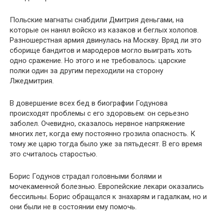
Польские магнаты снабдили Дмитрия деньгами, на
которые он нанял войско из казаков и беглых холопов.
Разношерстная армия двинулась на Москву. Вряд ли это
сборище бандитов и мародеров могло выиграть хоть
одно сражение. Но этого и не требовалось: царские
полки один за другим переходили на сторону
Лжедмитрия.
В довершение всех бед в биографии Годунова
происходят проблемы с его здоровьем: он серьезно
заболел. Очевидно, сказалось нервное напряжение
многих лет, когда ему постоянно грозила опасность. К
тому же царю тогда было уже за пятьдесят. В его время
это считалось старостью.
Борис Годунов страдал головными болями и
мочекаменной болезнью. Европейские лекари оказались
бессильны. Борис обращался к знахарям и гадалкам, но и
они были не в состоянии ему помочь.