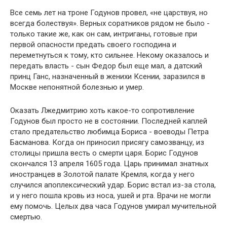
Все семь лет на троне Годунов провел, «не царствуя, но
всегда болествуя». Верных соратников рядом не было -
только такие же, как он сам, интриганы, готовые при
первой опасности предать своего господина и
переметнуться к тому, кто сильнее. Некому оказалось и
передать власть - сын Федор был еще мал, а датский
принц Ганс, назначенный в женихи Ксении, заразился в
Москве непонятной болезнью и умер.
Оказать Лжедмитрию хоть какое-то сопротивление
Годунов был просто не в состоянии. Последней каплей
стало предательство любимца Бориса - воеводы Петра
Басманова. Когда он приносил присягу самозванцу, из
столицы пришла весть о смерти царя. Борис Годунов
скончался 13 апреля 1605 года. Царь принимал знатных
иностранцев в Золотой палате Кремля, когда у него
случился апоплексический удар. Борис встал из-за стола,
и у него пошла кровь из носа, ушей и рта. Врачи не могли
ему помочь. Целых два часа Годунов умирал мучительной
смертью.