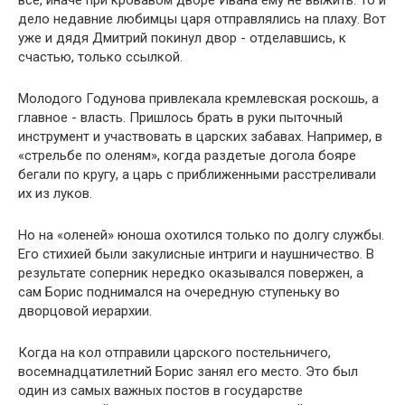
дело недавние любимцы царя отправлялись на плаху. Вот
уже и дядя Дмитрий покинул двор - отделавшись, к
счастью, только ссылкой.
Молодого Годунова привлекала кремлевская роскошь, а
главное - власть. Пришлось брать в руки пыточный
инструмент и участвовать в царских забавах. Например, в
«стрельбе по оленям», когда раздетые догола бояре
бегали по кругу, а царь с приближенными расстреливали
их из луков.
Но на «оленей» юноша охотился только по долгу службы.
Его стихией были закулисные интриги и наушничество. В
результате соперник нередко оказывался повержен, а
сам Борис поднимался на очередную ступеньку во
дворцовой иерархии.
Когда на кол отправили царского постельничего,
восемнадцатилетний Борис занял его место. Это был
один из самых важных постов в государстве