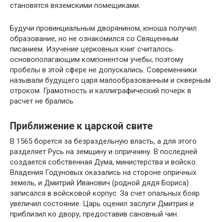
становятся вяземскими помещиками.
Будучи провинциальным дворянином, юноша получил
образование, но не ознакомился со Священным
писанием. Изучение церковных книг считалось
основополагающим компонентом учебы, поэтому
пробелы в этой сфере не допускались. Современники
называли будущего царя малообразованным и скверным
отроком. Грамотность и каллиграфический почерк в
расчет не брались.
Приближение к царской свите
В 1565 борется за безраздельную власть, а для этого
разделяет Русь на земщину и опричнину. В последней
создается собственная Дума, министерства и войско.
Владения Годуновых оказались на стороне опричных
земель, и Дмитрий Иванович (родной дядя Бориса)
записался в войсковой корпус. За счет опальных бояр
увеличил состояние. Царь оценил заслуги Дмитрия и
приблизил ко двору, предоставив сановный чин.