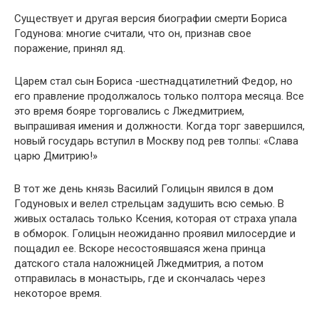
Существует и другая версия биографии смерти Бориса
Годунова: многие считали, что он, признав свое
поражение, принял яд.
Царем стал сын Бориса -шестнадцатилетний Федор, но
его правление продолжалось только полтора месяца. Все
это время бояре торговались с Лжедмитрием,
выпрашивая имения и должности. Когда торг завершился,
новый государь вступил в Москву под рев толпы: «Слава
царю Дмитрию!»
В тот же день князь Василий Голицын явился в дом
Годуновых и велел стрельцам задушить всю семью. В
живых осталась только Ксения, которая от страха упала
в обморок. Голицын неожиданно проявил милосердие и
пощадил ее. Вскоре несостоявшаяся жена принца
датского стала наложницей Лжедмитрия, а потом
отправилась в монастырь, где и скончалась через
некоторое время.