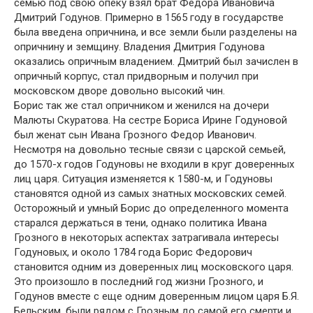
семью под свою опеку взял брат Федора Ивановича
Дмитрий Годунов. Примерно в 1565 году в государстве
была введена опричнина, и все земли были разделены на
опричнину и земщину. Владения Дмитрия Годунова
оказались опричным владением. Дмитрий был зачислен в
опричный корпус, стал придворным и получил при
московском дворе довольно высокий чин.
Борис так же стал опричником и женился на дочери
Малюты Скуратова. На сестре Бориса Ирине Годуновой
был женат сын Ивана Грозного Федор Иванович.
Несмотря на довольно тесные связи с царской семьей,
до 1570-х годов Годуновы не входили в круг доверенных
лиц царя. Ситуация изменяется к 1580-м, и Годуновы
становятся одной из самых знатных московских семей.
Осторожный и умный Борис до определенного момента
старался держаться в тени, однако политика Ивана
Грозного в некоторых аспектах затрагивала интересы
Годуновых, и около 1784 года Борис Федорович
становится одним из доверенных лиц московского царя.
Это произошло в последний год жизни Грозного, и
Годунов вместе с еще одним доверенным лицом царя Б.Я.
Бельским, были рядом с Грозным до самой его смерти и