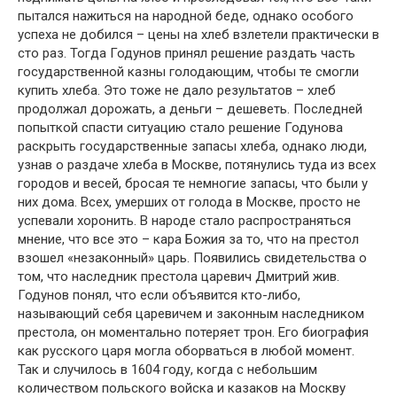
пытался нажиться на народной беде, однако особого
успеха не добился – цены на хлеб взлетели практически в
сто раз. Тогда Годунов принял решение раздать часть
государственной казны голодающим, чтобы те смогли
купить хлеба. Это тоже не дало результатов – хлеб
продолжал дорожать, а деньги – дешеветь. Последней
попыткой спасти ситуацию стало решение Годунова
раскрыть государственные запасы хлеба, однако люди,
узнав о раздаче хлеба в Москве, потянулись туда из всех
городов и весей, бросая те немногие запасы, что были у
них дома. Всех, умерших от голода в Москве, просто не
успевали хоронить. В народе стало распространяться
мнение, что все это – кара Божия за то, что на престол
взошел «незаконный» царь. Появились свидетельства о
том, что наследник престола царевич Дмитрий жив.
Годунов понял, что если объявится кто-либо,
называющий себя царевичем и законным наследником
престола, он моментально потеряет трон. Его биография
как русского царя могла оборваться в любой момент.
Так и случилось в 1604 году, когда с небольшим
количеством польского войска и казаков на Москву