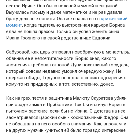
сестре Ирине. Она была волевой и умной женщиной.
Выучилась письму и даже математике и не раз давала
брату дельные советы. Она же спасла его в
критический
момент
, когда тщательно выстроенная карьера Бориса
едва не пошла прахом. Только он успел женить сына
Ивана Грозного на своей родственнице Евдокии
Сабуровой, как царь отправил новобрачную в монастырь,
обвинив ее в непочтительности. Борис знал, какого
«почтения» требовал от юной Дуни похотливый государь,
который совсем недавно уморил очередную жену. Не
сдержав обиды, Годунов поведал о своих подозрениях
кому-то из придворных, а тот, естественно, донес.
Как на грех, тестя и защитника Малюту Скуратова убили
при осаде замка в Прибалтике. Так бы и сгинул Борис в
пыточном застенке, если бы не Ирина. С детства на нее
засматривался царский сын - косноязычный Федор. Она
не обращала на него особого внимания. Как, впрочем, и
на других мужчин -учиться ей было гораздо интереснее.