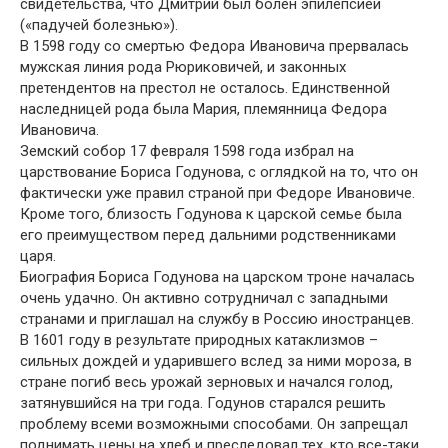
свидетельства, что Дмитрий был болен эпилепсией
(«падучей болезнью»).
В 1598 году со смертью Федора Ивановича прервалась
мужская линия рода Рюриковичей, и законных
претендентов на престол не осталось. Единственной
наследницей рода была Мария, племянница Федора
Ивановича.
Земский собор 17 февраля 1598 года избрал на
царствование Бориса Годунова, с оглядкой на то, что он
фактически уже правил страной при Федоре Ивановиче.
Кроме того, близость Годунова к царской семье была
его преимуществом перед дальними родственниками
царя.
Биография Бориса Годунова на царском троне началась
очень удачно. Он активно сотрудничал с западными
странами и приглашал на службу в Россию иностранцев.
В 1601 году в результате природных катаклизмов –
сильных дождей и ударившего вслед за ними мороза, в
стране погиб весь урожай зерновых и начался голод,
затянувшийся на три года. Годунов старался решить
проблему всеми возможными способами. Он запрещал
поднимать цены на хлеб и преследовал тех, кто все-таки