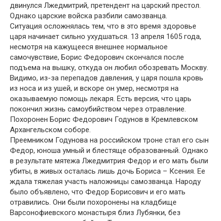
двинулся Лжедмитрий, претендент на царский престол.
Однако царские войска разбили самозванца.
Ситуация осложнялась тем, что в это время здоровье
царя начинает сильно ухудшаться. 13 апреля 1605 года,
несмотря на кажущееся внешнее нормальное
самочувствие, Борис Федорович скончался после
подъема на вышку, откуда он любил обозревать Москву.
Видимо, из-за перепадов давления, у царя пошла кровь
из носа и из ушей, и вскоре он умер, несмотря на
оказываемую помощь лекаря. Есть версия, что царь
покончил жизнь самоубийством через отравление.
Похоронен Борис Федорович Годунов в Кремлевском
Архангельском соборе.
Преемником Годунова на российском троне стал его сын
Федор, юноша умный и блестяще образованный. Однако
в результате мятежа Лжедмитрия Федор и его мать были
убиты, в живых осталась лишь дочь Бориса – Ксения. Ее
ждала тяжелая участь наложницы самозванца. Народу
было объявлено, что Федор Борисович и его мать
отравились. Они были похоронены на кладбище
Варсонофиевского монастыря близ Лубянки, без