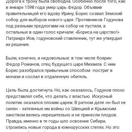
Дорога к трону была свободна. Особенно после того, как
в январе 1598 года умер царь Федор. Объявив
правительницей его вдову Ирину, Борис созвал Земский
собор для выборов нового царя. Противников Годунова
под разными предлогами на собор не пустили, а
остальные в один голос кричали: «Бориса на царство!»
Патриарх Иов, годуновский ставленник, тут же утвердил
их решение.
Были, конечно, и недовольные: в том числе боярин
Федор Романов, отец будущего царя Михаила. С ним
Борис разобрался привычным способом -постриг в
монахи и сослал в отдаленную обитель.
Цель была достигнута. Но, как оказалось, Годунов плохо
представлял себе, что делать с властью. Искусный
политик оказался плохим царем. В ратном деле он был не
силен - затеянные им войны со Швецией и Крымским
ханством велись нерешительно и не принесли плодов.
Правда, именно в те годы шло освоение Сибири,
строились новые города в южнорусских степях. Но это