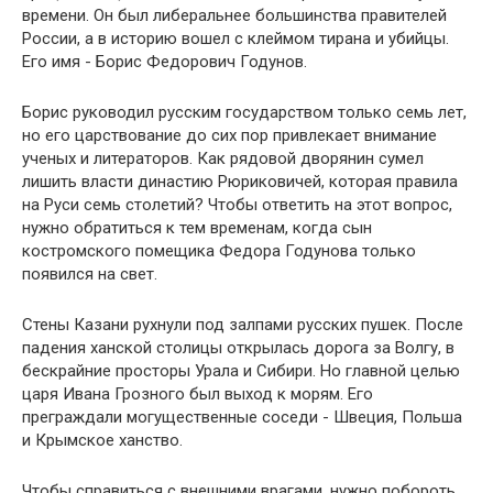
времени. Он был либеральнее большинства правителей
России, а в историю вошел с клеймом тирана и убийцы.
Его имя - Борис Федорович Годунов.
Борис руководил русским государством только семь лет,
но его царствование до сих пор привлекает внимание
ученых и литераторов. Как рядовой дворянин сумел
лишить власти династию Рюриковичей, которая правила
на Руси семь столетий? Чтобы ответить на этот вопрос,
нужно обратиться к тем временам, когда сын
костромского помещика Федора Годунова только
появился на свет.
Стены Казани рухнули под залпами русских пушек. После
падения ханской столицы открылась дорога за Волгу, в
бескрайние просторы Урала и Сибири. Но главной целью
царя Ивана Грозного был выход к морям. Его
преграждали могущественные соседи - Швеция, Польша
и Крымское ханство.
Чтобы справиться с внешними врагами, нужно побороть