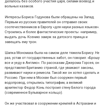
делалось без особого участия царя, силами воевод и
вольных казаков.
Интересы Бориса Годунова были обращены на Запад.
Первым из русских правителей он отправил своих
соотечественников в Европу «для науки разных языков».
Строились и более фантастические проекты -например,
выдать дочь Ксению замуж за датского принца и
завещать ему трон.
Шапка Мономаха была на самом деле тяжела Борису. Не
раз, устав от государственных забот, он говорил: «Брошу
все и уеду в Англию». По рассказам Джерома Горсея, он
представлял Британию страной, где уважают законы,
развивают науки и ремесла. Такой же он хотел сделать и
Россию. При нем в Москве был сооружен первый
водопровод, открылись типографии, а великий
архитектор Федор Конь построил стену Белого города
(современное Бульварное кольцо).
Он же участвовал в сооружении кремлей в Астрахани и