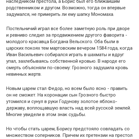
наследником престола, а Борис был его ближайшим
родственником и другом. Возможно, тогда он впервые
задумался, не примерить ли ему шапку Мономаха.
Постельничий играл все более заметную роль при дворе
и ревниво следил за продвижением другого фаворита -
молодого красавца Богдана Вельского. Оба были в
царских покоях тем мартовским вечером 1584 года, когда
Иван Васильевич собирался играть в шахматы и вдруг
упал, захлебываясь собственной кровью. В народе его
смерть объясняли по-своему: Грозного задушила кровь
невинных жертв.
Новым царем стал Федор, но всем было ясно - править
он не сможет. На коронации сын Грозного быстро
утомился и сунул в руки Годунову золотое яблоко-
державу, воплощавшую власть над всей русской землей.
Многие увидели в этом знак судьбы.
Но чтобы стать царем, Борису предстояло совладать со
множеством соперников. Причем их претензии на престол