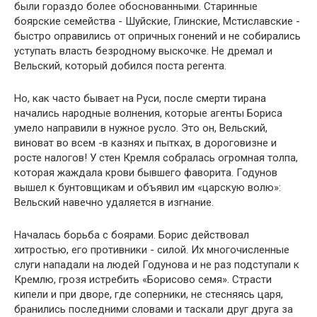
были гораздо более обоснованными. Старинные
боярские семейства - Шуйские, Глинские, Мстиславские -
быстро оправились от опричных гонений и не собирались
уступать власть безродному выскочке. Не дремал и
Вельский, который добился поста регента.
Но, как часто бывает на Руси, после смерти тирана
начались народные волнения, которые агенты Бориса
умело направили в нужное русло. Это он, Вельский,
виноват во всем -в казнях и пытках, в дороговизне и
росте налогов! У стен Кремля собралась огромная толпа,
которая жаждала крови бывшего фаворита. Годунов
вышел к бунтовщикам и объявил им «царскую волю»:
Вельский навечно удаляется в изгнание.
Началась борьба с боярами. Борис действовал
хитростью, его противники - силой. Их многочисленные
слуги нападали на людей Годунова и не раз подступали к
Кремлю, грозя истребить «Борисово семя». Страсти
кипели и при дворе, где соперники, не стесняясь царя,
бранились последними словами и таскали друг друга за