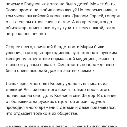
почему у Годуновых долго не было детей. Может быть,
Борис просто не любил свою жену? Но современники, в
том числе английский посланник Джером Горсей, говорят
о его теплом отношении к семье. А во времена, когда
обычаи предписывали мужу «учить» жену палкой, такое
встречалось нечасто.
Скорее всего, причиной бездетности Марии были
условия, в которых приходилось существовать русским
женщинам: отсутствие нормальной медицины, жизнь в
тесных и душных палатах. Смертность новорожденных
была очень высокой даже в знатных семьях.
Лишь через много лет Борису удалось выписать из
далекой Англии опытного врача. Только после этого
появились на свет дочь Ксения и сын Федор. В отличие
от большинства русских отцов той эпохи Годунов
проводил много времени с детьми и даже признавался,
что отдыхает только в их обществе.
Не меньше, чем к жене и детям, Годунов был привязан к