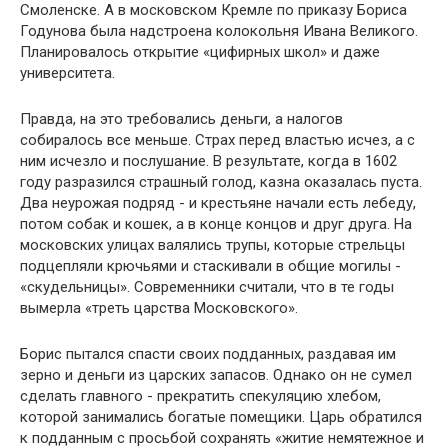
Смоленске. А в московском Кремле по приказу Бориса
Годунова была надстроена колокольня Ивана Великого.
Планировалось открытие «цифирных школ» и даже
университета.
Правда, на это требовались деньги, а налогов
собиралось все меньше. Страх перед властью исчез, а с
ним исчезло и послушание. В результате, когда в 1602
году разразился страшный голод, казна оказалась пуста.
Два неурожая подряд - и крестьяне начали есть лебеду,
потом собак и кошек, а в конце концов и друг друга. На
московских улицах валялись трупы, которые стрельцы
подцепляли крючьями и стаскивали в общие могилы -
«скудельницы». Современники считали, что в те годы
вымерла «треть царства Московского».
Борис пытался спасти своих подданных, раздавая им
зерно и деньги из царских запасов. Однако он не сумел
сделать главного - прекратить спекуляцию хлебом,
которой занимались богатые помещики. Царь обратился
к подданным с просьбой сохранять «житие немятежное и