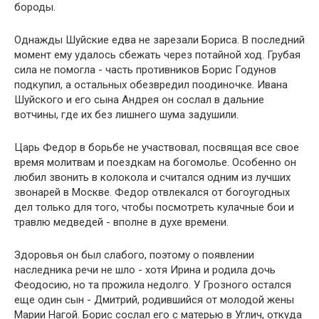
бороды.
Однажды Шуйские едва не зарезали Бориса. В последний
момент ему удалось сбежать через потайной ход. Грубая
сила не помогла - часть противников Борис Годунов
подкупил, а остальных обезвредил поодиночке. Ивана
Шуйского и его сына Андрея он сослал в дальние
вотчины, где их без лишнего шума задушили.
Царь Федор в борьбе не участвовал, посвящая все свое
время молитвам и поездкам на богомолье. Особенно он
любил звонить в колокола и считался одним из лучших
звонарей в Москве. Федор отвлекался от богоугодных
дел только для того, чтобы посмотреть кулачные бои и
травлю медведей - вполне в духе времени.
Здоровья он был слабого, поэтому о появлении
наследника речи не шло - хотя Ирина и родила дочь
Феодосию, но та прожила недолго. У Грозного остался
еще один сын - Дмитрий, родившийся от молодой жены
Марии Нагой. Борис сослал его с матерью в Углич, откуда