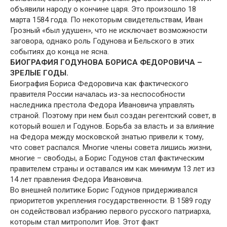
объявили народу о кончине царя. Это произошло 18
марта 1584 года. По некоторым свидетельствам, Иван
Грозный «был удушен», что не исключает возможности
заговора, однако роль Годунова и Бельского в этих
событиях до конца не ясна.
БИОГРАФИЯ ГОДУНОВА БОРИСА ФЕДОРОВИЧА –
ЗРЕЛЫЕ ГОДЫ.
Биография Бориса Федоровича как фактического
правителя России началась из-за неспособности
наследника престола Федора Ивановича управлять
страной. Поэтому при нем был создан регентский совет, в
который вошел и Годунов. Борьба за власть и за влияние
на Федора между московской знатью привели к тому,
что совет распался. Многие члены совета лишись жизни,
многие – свободы, а Борис Годунов стал фактическим
правителем страны и оставался им как минимум 13 лет из
14 лет правления Федора Ивановича.
Во внешней политике Борис Годунов придерживался
приоритетов укрепления государственности. В 1589 году
он содействовал избранию первого русского патриарха,
которым стал митрополит Иов. Этот факт