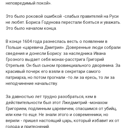
неповредимый покой».
Это было роковой ошибкой -слабых правителей на Руси
не любят. Бориса Годунова перестали бояться и уважать.
Это было началом конца.
В конце 1604 года разнеслась весть о появлении в
Польше «царевича Дмитрия». Доверенные люди собрали
сведения и донесли Борису: за наследника Ивана
Грозного выдает себя монах-расстрига Григорий
Отрепьев. Он был сыном провинциального дворянина. За
красивый почерк его взяли в секретари самого
патриарха, но потом прогнали -то ли за ересь, то ли за
неподчинение начальству.
За давностью лет трудно разобраться, кем в
действительности был этот Лжедмитрий -монахом
Григорием, подлинным царевичем, спасшимся от убийц,
или кем-то еще. Не знали этого и современники, но
верили - пришел настоящий царь, который избавит их от
голода и притеснений.