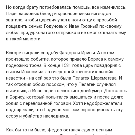
Но когда брату потребовалась помощь, все изменилось.
Пары ласковых бесед и красноречивых взглядов
хватило, чтобы царевич упал в ноги отцу с просьбой
пощадить семью Годуновых. Иван Грозный по-своему
любил придурковатого отпрыска и не смог отказать ему
в такой малости.
Вскоре сыграли свадьбу Федора и Ирины. А потом
произошло событие, которое привело Бориса к самому
подножию трона. В конце 1581 года царь повздорил с
сыном Иваном из-за очередной «непочтительной»
невестки - на сей раз это была Пелагея Шереметева. И
так отходил обоих посохом, что у Пелагеи случился
выкидыш, а Иван через несколько дней умер. Досталось
и Борису, который попытался вмешаться и после долго
ходил с перевязанной головой. Хотя недоброжелатели
подозревали, что Годунов мог сам спровоцировать эту
ссору и убийство наследника.
Как бы то ни было, Федор остался единственным