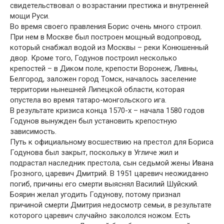
свидетельствовал о возрастании престижа и внутренней
мощи Руси.
Во время своего правления Борис очень много строил.
При нем в Москве был построен мощный водопровод,
который снабжал водой из Москвы – реки Конюшенный
двор. Кроме того, Годунов построил несколько
крепостей – в Диком поле, крепости Воронеж, Ливны,
Белгород, заложен город Томск, началось заселение
территории нынешней Липецкой области, которая
опустела во время татаро-монгольского ига.
В результате кризиса конца 1570-х – начала 1580 годов
Годунов вынужден был установить крепостную
зависимость.
Путь к официальному восшествию на престол для Бориса
Годунова был закрыт, поскольку в Угличе жил и
подрастал наследник престола, сын седьмой жены Ивана
Грозного, царевич Дмитрий. В 1951 царевич неожиданно
погиб, причины его смерти выяснял Василий Шуйский.
Боярин желал угодить Годунову, потому признал
причиной смерти Дмитрия недосмотр семьи, в результате
которого царевич случайно закололся ножом. Есть