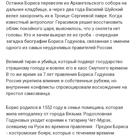
Останки Бориса перевезли из Архангельского собора на
дальнее кладбище, а через два года Василий Шуйский
велел захоронить их в Троице-Сергиевой лавре. Когда
известный антрополог Герасимов решил восстановить
облик покойного царя, выяснилось, что у скелета нет
головы. Кто и зачем выкрал ее из гроба - очередная
загадка биографии Бориса Годунова, связанная с именем
одного из самых неудачливых правителей России.
Великий тиран и убийца, который подверг государство
страшному голоду и вовлек его в хаос Смутного времени.
В то же время за 7 лет правления Бориса Годунова
Россия укрепила влияние и собственные рубежи, но
внутренние конфликты спровоцировали восхождение на
престол самозванца .
Борис родился в 1552 году в семье помещика, которая
жила неподалеку от города Вязьма. Родословная
Годуновых уходит корнями к татарину Чет-Мурзе,
осевшему на Руси во времена правления . Предки Бориса
- костромские бояре, которые с течением времени