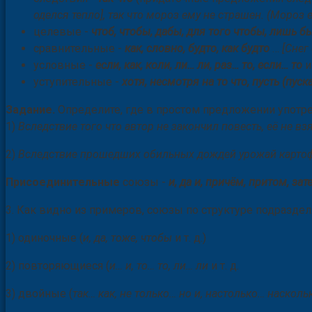
оделся тепло], так что мороз ему не страшен. (Мороз 
целевые -
чтоб, чтобы, дабы, для того чтобы, лишь б
сравнительные -
как, словно, будто, как будто
…
[Снег
условные -
если, как, коли, ли… ли, раз… то, если… то
и
уступительные -
хотя, несмотря на то что, пусть (пуск
Задание.
Определите, где в простом предложении употр
1)
Вследствие того что автор не закончил повесть, её не вз
2)
Вследствие прошедших обильных дождей урожай картофе
Присоединительные
союзы -
и, да и, причём, притом, зат
3. Как видно из примеров, союзы по структуре подраздел
1) одиночные (
и, да, тоже, чтобы
и т. д.)
2) повторяющиеся (
и… и, то… то, ли… ли
и т. д.
3) двойные (
так… как, не только… но и, настолько… наскол