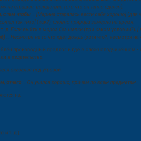
ему не страшен, вследствие того что он тепло оделся).
ы, с тем чтобы
…
[Марина старалась вести себя хорошо]
(для 
 сыпал так тихо]
(как?)
, словно природа замерла на время.
 т. д.
Если выйти в мороз без шапки
(при каком условии?)
, 
ай)
…
Несмотря на то что идёт дождь
(хотя что?, несмотря на 
еблён производный предлог и где в сложноподчинённом - 
яли в издательство.
ля оказался под угрозой.
ем, отчего
…
Он учился хорошо, причём по всем предметам.
яются на:
ько
и т. д.).