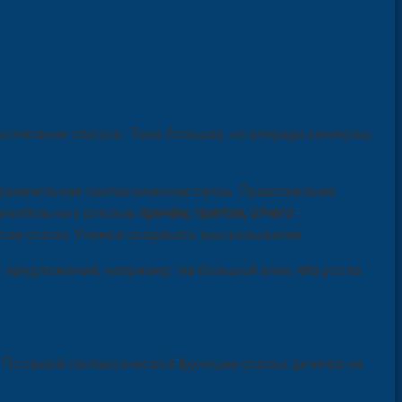
авописании союзов. Тема большая, но впереди каникулы,
динительная синтаксическая связь. Правописание
динительных союзов
причём, притом, отчего
.
роли союза. Учимся создавать высказывания
их предложений, например:
На большой ёлке,
что
росла
 По своей синтаксической функции союзы делятся на