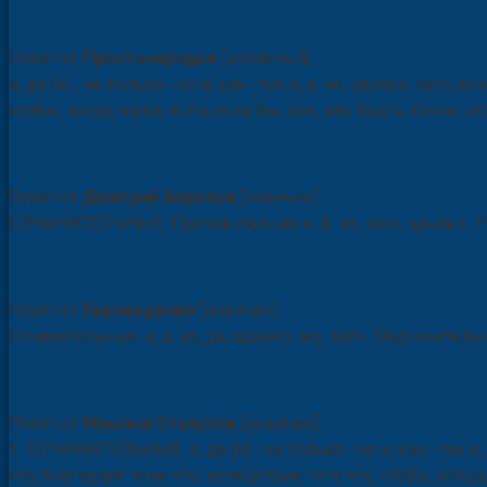
Ответ от
Простонародье
[активный]
и, да (и) , не только--но и, как--так и, а, но, однако, зато, 
чтобы, когда, едва, если, если бы, как, как будто, точно, чт
Ответ от
Дмитрий Апрелов
[новичек]
СОЧИНИТЕЛЬНЫЕ: Противительные: А, но, зато, однако...Разде
Ответ от
Евровидение
[новичек]
Сочинительные: и, а, но, да, однако, же, зато...Подчинительны
Ответ от
Мишаня Страусов
[новичек]
1. СОЧИНИТЕЛЬНЫЕ: и, да (и) , не только--но и, как--так и, 
что, благодаря тому что, вследствие того что, чтобы, когда,