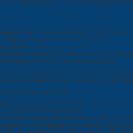
ательно.
- Присоединяется в сложном предложении второ
 также, ни… ни
и т. д.
Маша и Петя пошли сегодня в школу.
ли… то ли
и т. д.
Не пойму, дождь или снег на улице.
ко, хотя, как
и т. д. Это
не дождь, а снег.
… насколько, не только… но
и
и т. д.
Я так знаю математику, ка
быкновенный, то есть просто замечательный, человек.
кие слова - части речи в каждом предложении соединены 
вляются и поясняются понятия, заключённые в этих словах
еским значениям делятся на:
куда
… [
В дверь вошёл человек] (какой?), которого я видел из 
… [
Посмотри] (что?), не пришел ли кто.
В то время как занималась заря (когда?, в какое время?), [к
о, ввиду того что, вследствие того что, так как
…
[Я пишу стих
ствия, соединяемые этим союзом, обозначают следствие 