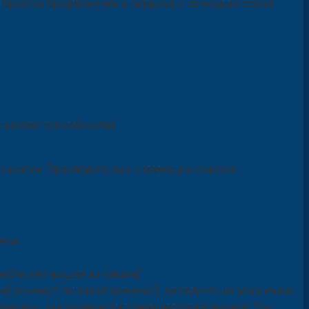
е простое предложение к первому с помощью союза
к хватает способностей.
союзами. Проследите, как с помощью союзов
.
окна.
орабли уже вышли из гавани].
и] (почему?, по какой причине?), потому что не могу иначе.
причины, заключённой в главном предложении).
[Он