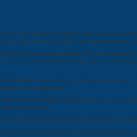
союзы получили своё название от типа синтаксической (гр
нения), подчинительной (подчинения) и присоединительной
вноправные отношения между самостоятельными частями р
 том, что при сочинительной связи от одного члена пред
:
ые
Маша
и
Петя
в этом простом предложении выступают в с
ородные члены предложения.
за ней.
- В этом сложном предложении при помощи сочинит
е сложносочинённого.
ений-частей в сложносочинённом предложении выступа
тношения подчинения, зависимости между самостоятельным