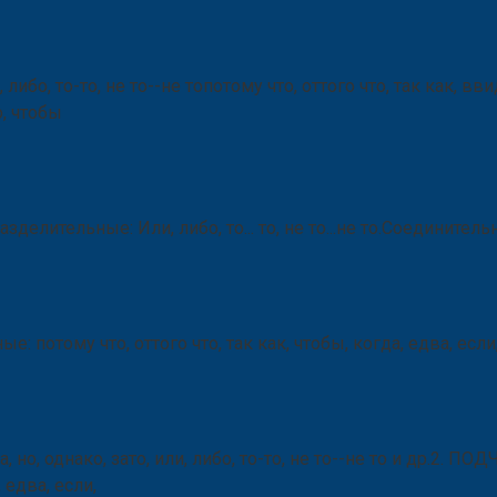
или, либо, то-то, не то--не топотому что, оттого что, так как, 
о, чтобы
лительные: Или, либо, то... то, не то...не то.Соединительные
е: потому что, оттого что, так как, чтобы, когда, едва, если, 
а, но, однако, зато, или, либо, то-то, не то--не то и др.2. 
 едва, если,