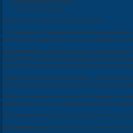
Грамматические значения.
Структурное строение.
Комментарии к морфологическому разбору
1. Сочинительные, подчинительные и присоединительные 
предложении и самих предложений - сочинительной (сочи
Сочинительная
синтаксическая связь устанавливает ра
предложения, и самими предложениями. Это выражается в
другому члену предложения или предложению, например
1)
Маша
и
Петя пошли сегодня в школу.
- Существительн
соединены между собой сочинительной связью как одн
2)
Маша сегодня пошла в школу,
и
Петя отправился вслед 
предложения, отчего всё предложение получило названи
Скрепляющим элементом членов предложения и предлож
Подчинительная
синтаксическая связь устанавливает о