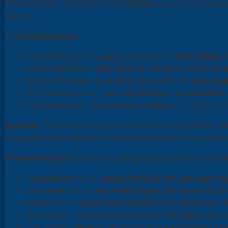
2)
В свободное время Иван пел,
притом
он делал это замеч
притом
.
2.
Сочинительные
соединительные -
и, да
(в значении
и
),
тоже, также, а
разделительные -
или, либо, то… то, не то… не то, то 
противительные -
а, но, да
(в значении
но
),
зато, одна
сопоставительные -
так… как, если не… то, настолько
пояснительные -
или, то есть, то бишь
и т. д.
Саша нео
Задание.
Посмотрите ещё раз примеры и определите, ка
соединяются, разделяются, противопоставляются, сопоста
Подчинительные
союзы по передаваемым ими грамматич
определительные -
какой, который, чей, где, куда, от
изъяснительные -
что, чтобы, будто, как, как бы не, ли
временные -
когда, пока, покамест, в то время как
…
причинные -
потому что, оттого что, благодаря тому чт
следствия -
так что
(придаточные предложения след