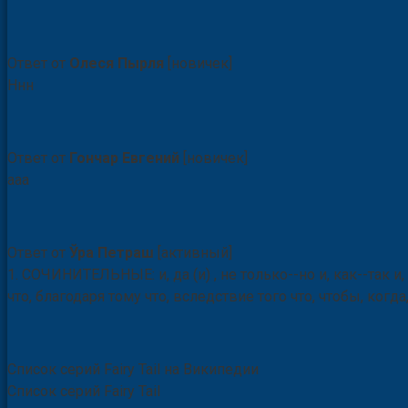
Ответ от
Олеся Пырля
[новичек]
Ннн
Ответ от
Гончар Евгений
[новичек]
ааа
Ответ от
Ўра Петраш
[активный]
1. СОЧИНИТЕЛЬНЫЕ: и, да (и) , не только--но и, как--так и, 
что, благодаря тому что, вследствие того что, чтобы, когда,
Список серий Fairy Tail на Википедии
Список серий Fairy Tail