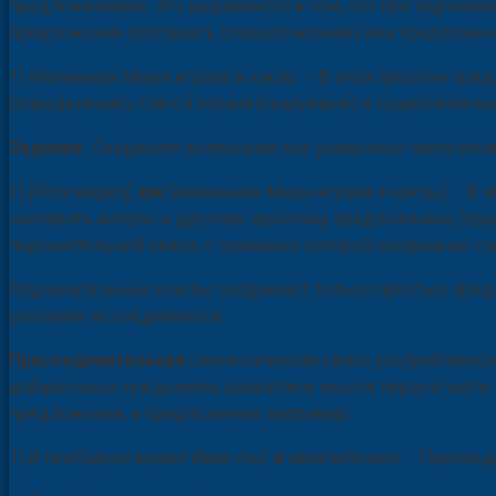
предложениями. Это выражается в том, что при подчинит
предложения (составить словосочетание) или предложен
1)
Маленькая Маша играла в куклы.
- В этом простом пр
(определение), глагол
играла
(сказуемое) и существител
Задание.
Соедините вопросами все указанные части речи
2)
[Петя видел],
как
(маленькая Маша играла в куклы).
- В 
поставить вопрос к другому простому предложению (при
подчинительной связи, с помощью которой соединены гл
Подчинительные союзы соединяют только простые предл
союзами не соединяются.
Присоединительная
синтаксическая связь употребляетс
добавочным суждением, развитием мысли первой части. П
предложения, и предложения, например:
1)
В свободное время Иван пел,
и
замечательно.
- Присоед