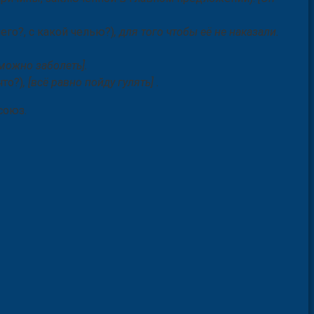
чего?, с какой челью?)
, для того чтобы её не наказали.
[ можно заболеть].
что?)
, [всё равно пойду гулять]
.
союз.