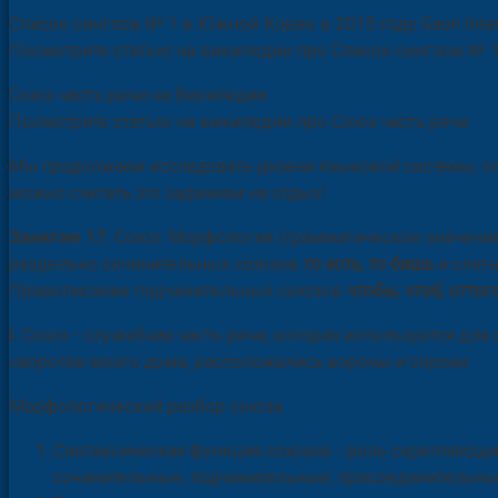
Список синглов № 1 в Южной Корее в 2015 году Gaon Inter
Посмотрите статью на википедии про
Список синглов № 1 
Союз часть речи на Википедии
Посмотрите статью на википедии про Союз часть речи
Мы продолжаем исследовать уровни языковой системы, о
можно считать это заданием на отдых!
Занятие 17.
Союз. Морфология (грамматическое значение
раздельно сочинительных союзов
то есть, то бишь
и слит
Правописание подчинительных союзов
чтобы, чтоб, оттог
I.
Союз - служебная часть речи, которая используется дл
напротив моего дома, расположились вороны и сороки.
Морфологический разбор союза.
Синтаксическая функция союзов - роль скрепляющи
сочинительные, подчинительные, присоединительны