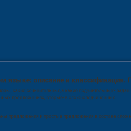
ом языке: описание и классификация.
оюзы...какие сочинительные,а какие подчиительные? зада
нённых предложениях, вторые-в сложноподчинённых.
ы предложения и простые предложения в составе сложног