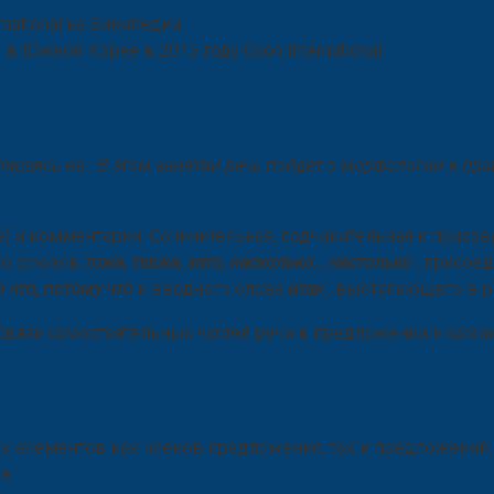
national на Википедии
в Южной Корее в 2015 году Gaon International
пираясь на
. В этом занятии речь пойдет о морфологии и пр
) и комментарии. Сочинительная, подчинительная и присое
но союзов
тоже, также, зато, насколько… настолько
, присое
о что, потому что
и вводного слова
итак
, выступающего в 
я связи самостоятельных частей речи в предложении и сам
х элементов как членов предложения, так и предложений.
е.