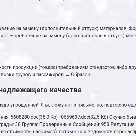
ование на замену (дополнительный отпуск) материалов. Фор
я) акт — требование на замену (дополнительный отпуск) мат
ности продукции (товара) требованиям стандартов либо д
евозки грузов и пассажиров → Образец.
енадлежащего качества
раздо упрощенней. Я выложу акт и письмо, но, повторяю ещ
: 5608280.doc(38.0 Kb) · 0659637.doc(32.5 Kb) Скучно быв
рады: 38 Группа: Проверенные Сообщений: 958 Репутация: 31
ия стоимости, например), потом к ней ведомость перераспре