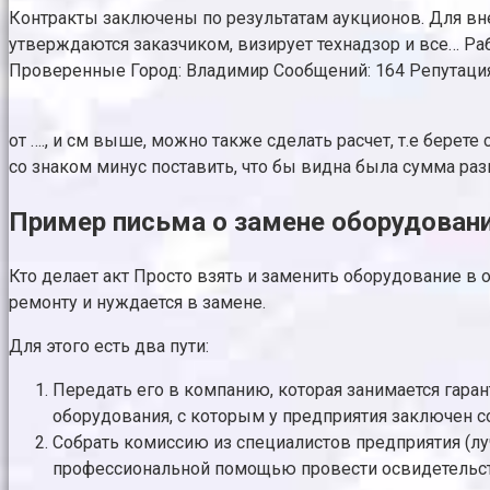
Контракты заключены по результатам аукционов. Для вне
утверждаются заказчиком, визирует технадзор и все… Рабо
Проверенные Город: Владимир Сообщений: 164 Репутация: 5
от …., и см выше, можно также сделать расчет, т.е берет
со знаком минус поставить, что бы видна была сумма ра
Пример письма о замене оборудован
Кто делает акт Просто взять и заменить оборудование в 
ремонту и нуждается в замене.
Для этого есть два пути:
Передать его в компанию, которая занимается гар
оборудования, с которым у предприятия заключен с
Собрать комиссию из специалистов предприятия (луч
профессиональной помощью провести освидетельств