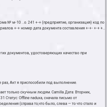
ма № м-10 …о. 241 +-+ (предприятие, организация) код по
ериалов +-+ номер дата документа составления +-+- +-+ +…
ругих документов, удостоверяющих качество при
е раз, Акт я приспособили под выполнение.
ает только скучным людям. Camilla Дата: Вторник,
 Статус: Offline naduxa, сначала письмо от
деления (справа то,что было, слева — то что стало и