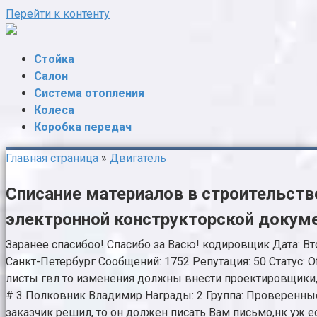
Перейти к контенту
Стойка
Салон
Система отопления
Колеса
Коробка передач
Главная страница
»
Двигатель
Списание материалов в строительств
электронной конструкторской докум
Заранее спасибоо! Спасибо за Васю! кодировщик Дата: Вто
Санкт-Петербург Сообщений: 1752 Репутация: 50 Статус: Of
листы гвл то изменения должны внести проектировщики, ч
# 3 Полковник Владимир Награды: 2 Группа: Проверенные Г
заказчик решил, то он должен писать Вам письмо,нк уж ес