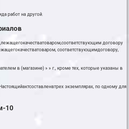
да работ на другой.
риалов
адлежащегокачестватоваром,соответствующим договору
надлежащегокачестватоваром, соответствующимдоговору,
елем в (магазине) » » г., кроме тех, которые указаны в
 Настоящийактсоставленвтрех экземплярах, по одному для
м-10