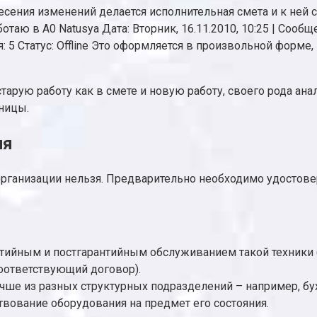
сения изменений делается исполнительная смета и к ней 
таю в А0 Natusya Дата: Вторник, 16.11.2010, 10:25 | Сооб
 Статус: Offline Это оформляется в произвольной форме, в
е старую работу как в смете и новую работу, своего рода а
зницы.
ия
организации нельзя. Предварительно необходимо удостовер
антийным и постгарантийным обслуживанием такой техники
оответствующий договор).
ше из разных структурных подразделений – например, бухг
ование оборудования на предмет его состояния.