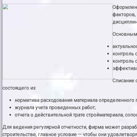
Оформлени
факторов,
дисциплин
Основными
актуально
контроль 
контроль 
эффективн
Списание 
состоящего из:
норматива расходования материала определенного 
журнала учета проведенных работ;
отчета о действительной трате стройматериала, со
Для ведения регулярной отчетности, фирма может разра
строительстве, главное условие — чтобы они удовлетвор