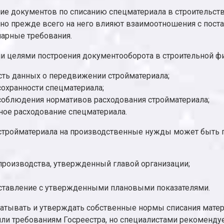
е документов по списанию спецматериала в строительстве
 но прежде всего на него влияют взаимоотношения с пост
арные требования.
 целями построения документооборота в строительной ф
сть данных о передвижении стройматериала;
сохранности спецматериала;
соблюдения нормативов расходования стройматериала;
ое расходование спецматериала.
стройматериала на производственные нужды может быть п
производства, утвержденный главой организации;
поставление с утвержденными плановыми показателями.
батывать и утверждать собственные нормы списания мате
яли требованиям Госреестра, но специалистами рекоменду