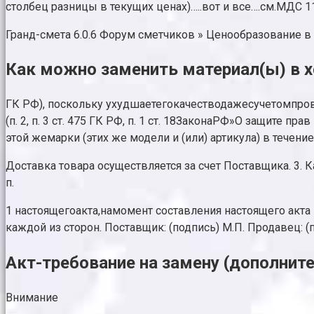
столбец разницы в текущих ценах)…..вот и все….см.МДС 1
Гранд-смета 6.0.6 Форум сметчиков » Ценообразование в 
Как можно заменить материал(ы) в х
ГК РФ), поскольку ухудшаетегокачестводажесучетомпр
(п. 2, п. 3 ст. 475 ГК РФ, п. 1 ст. 18ЗаконаРФ»О защит
этой жемарки (этих же модели и (или) артикула) в течени
Доставка товара осуществляется за счет Поставщика. 3. К
п.
1 настоящегоакта,намомент составления настоящего акта
каждой из сторон. Поставщик: (подпись) М.П. Продавец: (
Акт-требование на замену (дополнит
Внимание