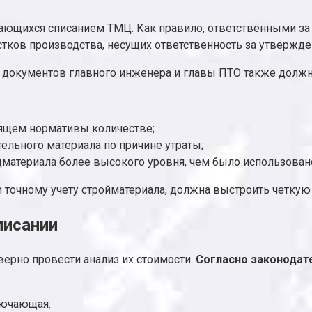
ающихся списанием ТМЦ. Как правило, ответственными з
тков производства, несущих ответственность за утвержден
х документов главного инженера и главы ПТО также должн
дящем нормативы количестве;
ельного материала по причине утраты;
цматериала более высокого уровня, чем было использован
 точному учету стройматериала, должна выстроить четкую
писании
ерно провести анализ их стоимости.
Согласно законодат
лючающая: