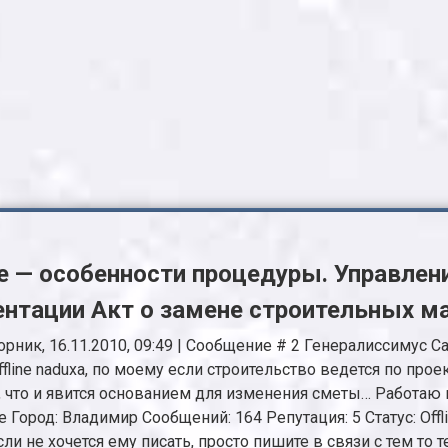
е — особенности процедуры. Управлен
ентации Акт о замене строительных м
рник, 16.11.2010, 09:49 | Сообщение # 2 Генералиссимус С
fline naduxa, по моему если строительство ведется по проек
то и явится основанием для изменения сметы… Работаю в А
ород: Владимир Сообщений: 164 Репутация: 5 Статус: Offli
ли не хочется ему писать, просто пишите в связи с тем то 