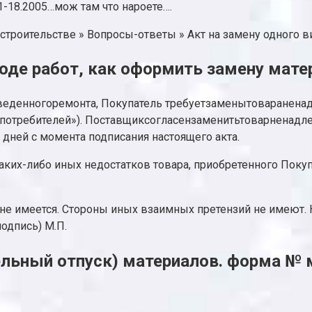
1-18.2005…мож там что нароете….
строительстве » Вопросы-ответы » Акт на замену одного ви
оде работ, как оформить замену мате
оведенногоремонта, Покупатель требуетзаменытоваранен
е прав потребителей»). Поставщиксогласензаменитьтоварне
е дней с момента подписания настоящего акта.
аких-либо иных недостатков товара, приобретенного Покупат
 не имеется. Стороны иных взаимных претензий не имеют.
подпись) М.П.
ельный отпуск) материалов. форма № 