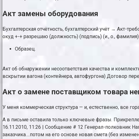
Акт замены оборудования
Бухгалтерская отчётность, бухгалтерский учёт → Акт-треб
окуд +-+ разрешаю (должность) (подпись) (и., о., фамили
Образец.
Акт об обнаружении несоответствия качества и комплект
вскрытии вагона (контейнера, автофургона) Договор пер
Акт о замене поставщиком товара н
У меня коммерческая структура — и, естественно, все го
А в письме оставила только ключевые фразы. Прикрепления
16.11.2010, 11:26 | Сообщение # 12 Генерал-полковник Наг
заказчика….потом на его основе новая смета (без изменен