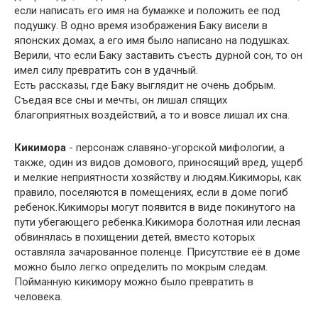
если написать его имя на бумажке и положить ее под
подушку. В одно время изображения Баку висели в
японских домах, а его имя было написано на подушках.
Верили, что если Баку заставить съесть дурной сон, то он
имел силу превратить сон в удачный.
Есть рассказы, где Баку выглядит не очень добрым.
Съедая все сны и мечты, он лишал спящих
благоприятных воздействий, а то и вовсе лишал их сна.
Кикимора
- персонаж славяно-угорской мифологии, а
также, один из видов домового, приносящий вред, ущерб
и мелкие неприятности хозяйству и людям.Кикиморы, как
правило, поселяются в помещениях, если в доме погиб
ребенок.Кикиморы могут появится в виде покинутого на
пути убегающего ребенка.Кикимора болотная или лесная
обвинялась в похищении детей, вместо которых
оставляла зачарованное поленце. Присутствие её в доме
можно было легко определить по мокрым следам.
Пойманную кикимору можно было превратить в
человека.