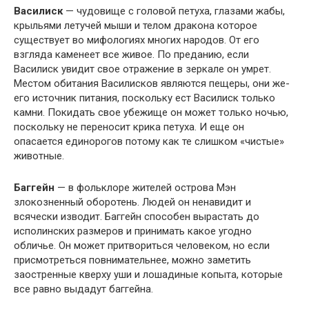
Василиск
— чудовище с головой петуха, глазами жабы,
крыльями летучей мыши и телом дракона которое
существует во мифологиях многих народов. От его
взгляда каменеет все живое. По преданию, если
Василиск увидит свое отражение в зеркале он умрет.
Местом обитания Василисков являются пещеры, они же-
его источник питания, поскольку ест Василиск только
камни. Покидать свое убежище он может только ночью,
поскольку не переносит крика петуха. И еще он
опасается единорогов потому как те слишком «чистые»
животные.
Баггейн
— в фольклоре жителей острова Мэн
злокозненный оборотень. Людей он ненавидит и
всячески изводит. Баггейн способен вырастать до
исполинских размеров и принимать какое угодно
обличье. Он может притвориться человеком, но если
присмотреться повнимательнее, можно заметить
заостренные кверху уши и лошадиные копыта, которые
все равно выдадут баггейна.