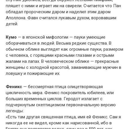
пляшет с ними и играет им на свирели. Считается что Пан
обладал пророческим даром и наделил этим даром
Аполлона. Фавн считался лукавым духом, воровавшим
детей.
Кумо
— в японской мифологии — пауки умеющие
оборачиваться в людей. Весьма редкие существа. В
обычном облике выглядят как огромные пауки, размером
с человека, с горящими красными глазами и острыми
жалами на лапах. В человеческом облике — прекрасные
женщины с холодной красотой, заманивающие мужчин в
ловушку и пожирающие их.
Феникс
— бессмертная птица олицетворяющая
цикличность мира. Феникс покровитель юбилеев, или
больших временных циклов. Геродот излагает с
подчеркнутым скептицизмом первоначальную версию
легенды:
«Есть там другая священная птица, имя ей Феникс. Сам я
никогда ее не видел, кроме как нарисованной, ибо в
Египте она появляется редко, один раз в 500 лет, как