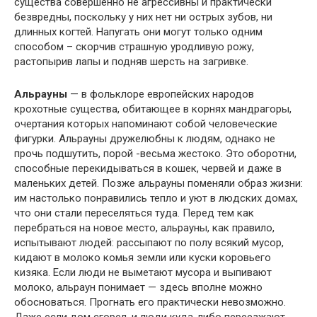
существа совершенно не агрессивны и практически
безвредны, поскольку у них нет ни острых зубов, ни
длинных когтей. Напугать они могут только одним
способом – скорчив страшную уродливую рожу,
растопырив лапы и подняв шерсть на загривке.
Альрауны
— в фольклоре европейских народов
крохотные существа, обитающее в корнях мандрагоры,
очертания которых напоминают собой человеческие
фигурки. Альрауны дружелюбны к людям, однако не
прочь подшутить, порой -весьма жестоко. Это оборотни,
способные перекидываться в кошек, червей и даже в
маленьких детей. Позже альрауны поменяли образ жизни:
им настолько понравились тепло и уют в людских домах,
что они стали переселяться туда. Перед тем как
перебраться на новое место, альрауны, как правило,
испытывают людей: рассыпают по полу всякий мусор,
кидают в молоко комья земли или куски коровьего
кизяка. Если люди не выметают мусора и выпивают
молоко, альраун понимает — здесь вполне можно
обосноваться. Прогнать его практически невозможно.
Даже если дом сгорел, и люди куда-либо переезжают,