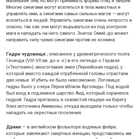
маленькие они, но могут принимать формы птиц и зверей.
Многие сикигами могут вселяться в тела животных и
управлять ими, а сикигами самых сильных магов — могут
вселяться в людей. Управлять сикигами очень непросто и
опасно, так как они могут вырываться из под контроля
мага и нападать на него самого. Знаток Оммё-до может
направить силу чужих сикигами против их хозяина.
Гидра чудовище
, описанное у древнегреческого поэта
Гесиода (VIII-VII вв. до н. э.) в его легенде о Геракле
(«Теогония»): многоглавая змея (Лернейская гидра), у
которой вместо каждой отрубленной головы отрастали
две новые. И убить ее было невозможно. Логовище
гидры было у озера Лерна вблизи Арголиды. Под водой
был вход в подземное царство Аид, который охранялся
гидрой. Гидра пряталась в скалистой пещере на берегу
близ источника Амимоны, откуда выходила только чтобы
нападать на окрестные поселения.
Драки
— в английском фольклоре водяные фейри,
которые завлекают смертных женщин, представляясь им