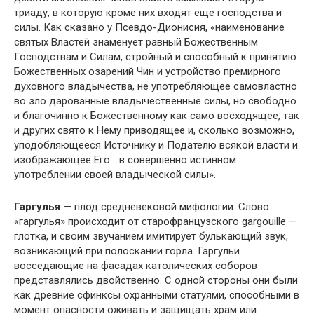
триаду, в которую кроме них входят еще господства и
силы. Как сказано у Псевдо-Дионисия, «наименование
святых Властей знаменует равный Божественным
Господствам и Силам, стройный и способный к принятию
Божественных озарений Чин и устройство премирного
духовного владычества, не употребляющее самовластно
во зло дарованные владычественные силы, но свободно
и благочинно к Божественному как само восходящее, так
и других свято к Нему приводящее и, сколько возможно,
уподобляющееся Источнику и Подателю всякой власти и
изображающее Его… в совершенно истинном
употреблении своей владыческой силы».
Гаргулья
— плод средневековой мифологии. Слово
«гаргулья» происходит от старофранцузского gargouille —
глотка, и своим звучанием имитирует булькающий звук,
возникающий при полоскании горла. Гаргульи
восседающие на фасадах католических соборов
представлялись двойственно. С одной стороны они были
как древние сфинксы охранными статуями, способными в
момент опасности оживать и защищать храм или