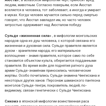
людям, животным. Согласно поверьям, если Аюстал
вселяется в человека, тот заболевает, а иногда и умирает
в муках. Когда человек мучается сильно перед смертью
говорят, что Аюстал завладел им, но часто человек
хитростью одерживает над Аюсталом победу.
Сульде «жизненная сила»
, в мифологии монгольских
народов одна из душ человека, с которой связана его
жизненная и духовная сила. Сульде правителя является
духом - хранителем народа; его материальное
воплощение - знамя правителя, которое само по себе
становится объектом культа, оберегается подданными
правителя. Во время войн для поднятия ратного духа
армии Сульде-знамёнам приносились человеческие
жертвы. Особо почитались Сульди-знамена Чингисхана и
некоторых других ханов. Персонаж шаманского пантеона
монголов Сульде-тенгри, покровитель людей, по-
видимому, связан генетически с Сульде Чингисхана.
Сикомэ
в японской мифологии воинственная раса