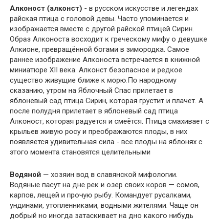
Алконост (алконст)
- в русском искусстве и легендах
райская птица с головой девы. Часто упоминается и
изображается вместе с другой райской птицей Сирин.
Образ Алконоста восходит к греческому мифу о девушке
Алкионе, превращённой богами в зимородка. Самое
раннее изображение Алконоста встречается в книжной
миниатюре XII века. Алконст безопасное и редкое
существо живущие ближе к морю.По народному
сказанию, утром на Яблочный Спас прилетает в
яблоневый сад птица Сирин, которая грустит и плачет. А
после полудня прилетает в яблоневый сад птица
Алконост, которая радуется и смеётся. Птица смахивает с
крыльев живую росу и преображаются плоды, в них
появляется удивительная сила - все плоды на яблонях с
этого момента становятся целительными
Водяной
— хозяин вод в славянской мифологии.
Водяные пасут на дне рек и озер своих коров — сомов,
карпов, лещей и прочую рыбу. Командует русалками,
ундинами, утопленниками, водными жителями. Чаще он
добрый но иногда затаскивает на дно какого нибудь