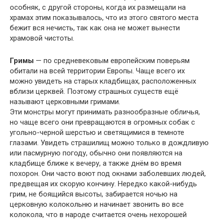
особняк, с другой стороны, когда их размещали на
храмах этим показывалось, что из этого святого места
бежит вся нечисть, так как она не может вынести
храмовой чистоты.
Гримы
— по средневековым европейским поверьям
обитали на всей территории Европы. Чаще всего их
можно увидеть на старых кладбищах, расположенных
вблизи церквей. Поэтому страшных существ ещё
называют церковными гримами.
Эти монстры могут принимать разнообразные обличья,
но чаще всего они превращаются в огромных собак с
угольно-черной шерстью и светящимися в темноте
глазами. Увидеть страшилищ можно только в дождливую
или пасмурную погоду, обычно они появляются на
кладбище ближе к вечеру, а также днём во время
похорон. Они часто воют под окнами заболевших людей,
предвещая их скорую кончину. Нередко какой-нибудь
грим, не боящийся высоты, забирается ночью на
церковную колокольню и начинает звонить во все
колокола, что в народе считается очень нехорошей