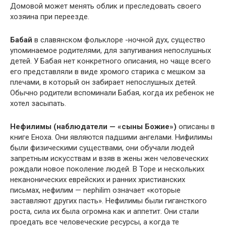
Домовой может менять облик и преследовать своего
хозяина при переезде.
Бабай
в славянском фольклоре -ночной дух, существо
упоминаемое родителями, для запугивания непослушных
детей. У Бабая нет конкретного описания, но чаще всего
его представляли в виде хромого старика с мешком за
плечами, в который он забирает непослушных детей.
Обычно родители вспоминали Бабая, когда их ребенок не
хотел засыпать.
Нефилимы (наблюдатели — «сыны Божие»)
описаны в
книге Еноха. Они являются падшими ангелами. Нифилимы
были физическими существами, они обучали людей
запретным искусствам и взяв в жены жен человеческих
рождали новое поколение людей. В Торе и нескольких
неканонических еврейских и ранних христианских
письмах, нефилим — nephilim означает «которые
заставляют других пасть». Нефилимы были гигансткого
роста, сила их была огромна как и аппетит. Они стали
проедать все человеческие ресурсы, а когда те