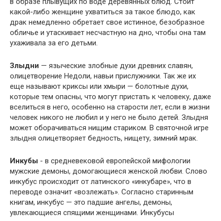
в образе плывущих по воде деревянных блюд. Стоит
какой-либо женщине ухватиться за такое блюдо, как
драк немедленно обретает свое истинное, безобразное
обличье и утаскивает несчастную на дно, чтобы она там
ухаживала за его детьми.
Злыдни
— языческие злобные духи древних славян,
олицетворение Недоли, навьи прислужники. Так же их
еще называют криксы или хмыри — болотные духи,
которые тем опасны, что могут пристать к человеку, даже
вселиться в него, особенно на старости лет, если в жизни
человек никого не любил и у него не было детей. Злыдня
может оборачиваться нищим стариком. В святочной игре
злыдня олицетворяет бедность, нищету, зимний мрак.
Инкубы
- в средневековой европейской мифологии
мужские демоны, домогающиеся женской любви. Слово
инкубус происходит от латинского «инкубаре», что в
переводе означит «возлежать». Согласно старинным
книгам, инкубус — это падшие ангелы, демоны,
увлекающиеся спящими женщинами. Инкубусы