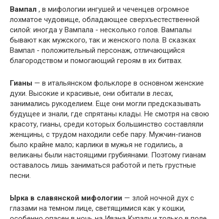
Вампал
, в мифологии ингушей и чеченцев огромное
лохматое чудовище, обладающее сверхъестественной
силой: иногда у Вампала - несколько голов. Вампалы
бывают как мужского, так и женского пола. В сказках
Вампал - положительный персонаж, отличающийся
благородством и помогающий героям в их битвах.
Гианы
— в итальянском фольклоре в основном женские
духи. Высокие и красивые, они обитали в лесах,
занимались рукоделием. Еще они могли предсказывать
будущее и знали, где спрятаны клады. Не смотря на свою
красоту, гианы, среди которых большинство составляли
женщины, с трудом находили себе пару. Мужчин-гианов
было крайне мало; карлики в мужья не годились, а
великаны были настоящими грубиянами. Поэтому гианам
оставалось лишь заниматься работой и петь грустные
песни.
Ырка в славянской мифологии
— злой ночной дух с
глазами на темном лице, светящимися как у кошки,
особенно опасен в ночь на Ивана Купалу и только в поле,