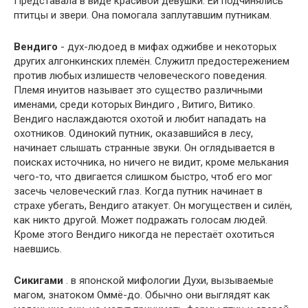
Представала в виде красивой девушки. Ей подчинялись
птитцы и звери. Она помогала заплутавшим путникам.
Вендиго
- дух-людоед в мифах оджибве и некоторых
других алгонкинских племён. Служитл предостережением
против любых излишеств человеческого поведения.
Племя инуитов называет это существо различными
именами, среди которых Виндиго , Витиго, Витико.
Вендиго наслаждаются охотой и любит нападать на
охотников. Одинокий путник, оказавшийся в лесу,
начинает слышать странные звуки. Он оглядывается в
поисках источника, но ничего не видит, кроме мелькания
чего-то, что двигается слишком быстро, чтоб его мог
засечь человеческий глаз. Когда путник начинает в
страхе убегать, Вендиго атакует. Он могуществен и силён,
как никто другой. Может подражать голосам людей.
Кроме этого Вендиго никогда не перестаёт охотиться
наевшись.
Сикигами
. в японской мифологии Духи, вызываемые
магом, знатоком Оммё-до. Обычно они выглядят как