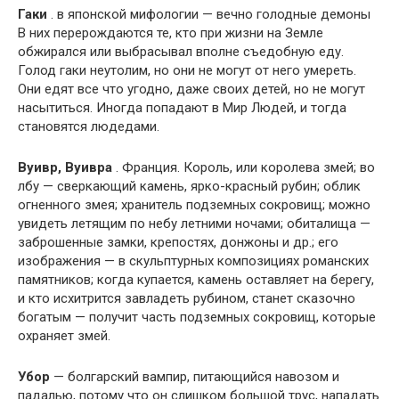
Гаки
. в японской мифологии — вечно голодные демоны
В них перерождаются те, кто при жизни на Земле
обжирался или выбрасывал вполне съедобную еду.
Голод гаки неутолим, но они не могут от него умереть.
Они едят все что угодно, даже своих детей, но не могут
насытиться. Иногда попадают в Мир Людей, и тогда
становятся людедами.
Вуивр, Вуивра
. Франция. Король, или королева змей; во
лбу — сверкающий камень, ярко-красный рубин; облик
огненного змея; хранитель подземных сокровищ; можно
увидеть летящим по небу летними ночами; обиталища —
заброшенные замки, крепостях, донжоны и др.; его
изображения — в скульптурных композициях романских
памятников; когда купается, камень оставляет на берегу,
и кто исхитрится завладеть рубином, станет сказочно
богатым — получит часть подземных сокровищ, которые
охраняет змей.
Убор
— болгарский вампир, питающийся навозом и
падалью, потому что он слишком большой трус, нападать