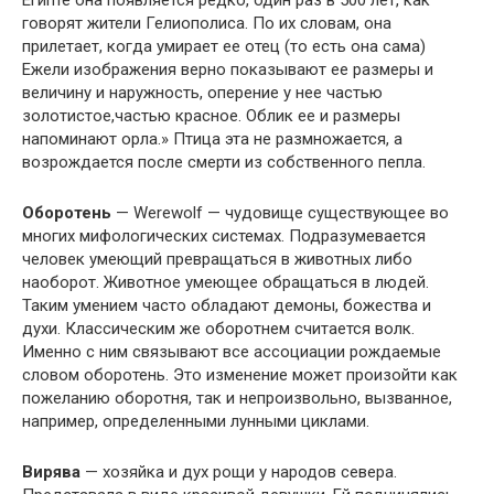
говорят жители Гелиополиса. По их словам, она
прилетает, когда умирает ее отец (то есть она сама)
Ежели изображения верно показывают ее размеры и
величину и наружность, оперение у нее частью
золотистое,частью красное. Облик ее и размеры
напоминают орла.» Птица эта не размножается, а
возрождается после смерти из собственного пепла.
Оборотень
— Werewolf — чудовище существующее во
многих мифологических системах. Подразумевается
человек умеющий превращаться в животных либо
наоборот. Животное умеющее обращаться в людей.
Таким умением часто обладают демоны, божества и
духи. Классическим же оборотнем считается волк.
Именно с ним связывают все ассоциации рождаемые
словом оборотень. Это изменение может произойти как
пожеланию оборотня, так и непроизвольно, вызванное,
например, определенными лунными циклами.
Вирява
— хозяйка и дух рощи у народов севера.