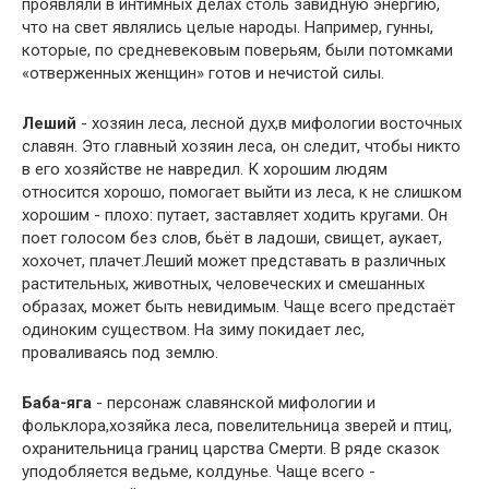
проявляли в интимных делах столь завидную энергию,
что на свет являлись целые народы. Например, гунны,
которые, по средневековым поверьям, были потомками
«отверженных женщин» готов и нечистой силы.
Леший
- хозяин леса, лесной дух,в мифологии восточных
славян. Это главный хозяин леса, он следит, чтобы никто
в его хозяйстве не навредил. К хорошим людям
относится хорошо, помогает выйти из леса, к не слишком
хорошим - плохо: путает, заставляет ходить кругами. Он
поет голосом без слов, бьёт в ладоши, свищет, аукает,
хохочет, плачет.Леший может представать в различных
растительных, животных, человеческих и смешанных
образах, может быть невидимым. Чаще всего предстаёт
одиноким существом. На зиму покидает лес,
проваливаясь под землю.
Баба-яга
- персонаж славянской мифологии и
фольклора,хозяйка леса, повелительница зверей и птиц,
охранительница границ царства Смерти. В ряде сказок
уподобляется ведьме, колдунье. Чаще всего -