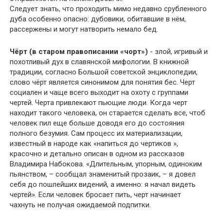
Следует знать, что проходить мимо недавно срубленного
дуба особенно опасно: дубовики, обитавшие в нём,
рассержены и могут натворить немало бед.
Чёрт (в старом правописании «чорт»)
- злой, игривый и
похотливый дух в славянской мифологии. В книжной
традиции, согласно Большой советской энциклопедии,
слово чёрт является синонимом для понятия бес. Черт
социален и чаще всего выходит на охоту с группами
чертей. Черта привлекают пьющие люди. Когда черт
находит такого человека, он старается сделать все, чтоб
человек пил еще больше доводя его до состояния
полного безумия. Сам процесс их материализации,
известный в народе как «напиться до чертиков »,
красочно и детально описан в одном из рассказов
Владимира Набокова. «Длительным, упорным, одиноким
пьянством, – сообщал знаменитый прозаик, – я довел
себя до пошлейших видений, а именно: я начал видеть
чертей». Если человек бросает пить, черт начинает
чахнуть не получая ожидаемой подпитки.