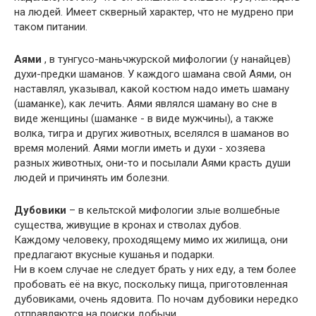
на людей. Имеет скверный характер, что не мудрено при
таком питании.
Аями
, в тунгусо-маньчжурской мифологии (у нанайцев)
духи-предки шаманов. У каждого шамана свой Аями, он
наставлял, указывал, какой костюм надо иметь шаману
(шаманке), как лечить. Аями являлся шаману во сне в
виде женщины (шаманке - в виде мужчины), а также
волка, тигра и других животных, вселялся в шаманов во
время молений. Аями могли иметь и духи - хозяева
разных животных, они-то и посылали Аями красть души
людей и причинять им болезни.
Дубовики
– в кельтской мифологии злые волшебные
существа, живущие в кронах и стволах дубов.
Каждому человеку, проходящему мимо их жилища, они
предлагают вкусные кушанья и подарки.
Ни в коем случае не следует брать у них еду, а тем более
пробовать её на вкус, поскольку пища, приготовленная
дубовиками, очень ядовита. По ночам дубовики нередко
отправляются на поиски добычи.