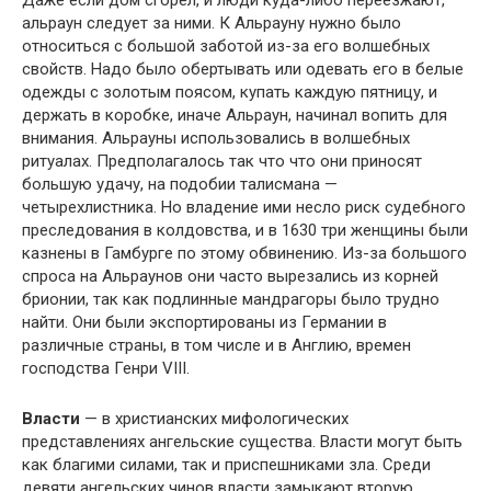
альраун следует за ними. К Альрауну нужно было
относиться с большой заботой из-за его волшебных
свойств. Надо было обертывать или одевать его в белые
одежды с золотым поясом, купать каждую пятницу, и
держать в коробке, иначе Альраун, начинал вопить для
внимания. Альрауны использовались в волшебных
ритуалах. Предполагалось так что что они приносят
большую удачу, на подобии талисмана —
четырехлистника. Но владение ими несло риск судебного
преследования в колдовства, и в 1630 три женщины были
казнены в Гамбурге по этому обвинению. Из-за большого
спроса на Альраунов они часто вырезались из корней
брионии, так как подлинные мандрагоры было трудно
найти. Они были экспортированы из Германии в
различные страны, в том числе и в Англию, времен
господства Генри VIII.
Власти
— в христианских мифологических
представлениях ангельские существа. Власти могут быть
как благими силами, так и приспешниками зла. Среди
девяти ангельских чинов власти замыкают вторую