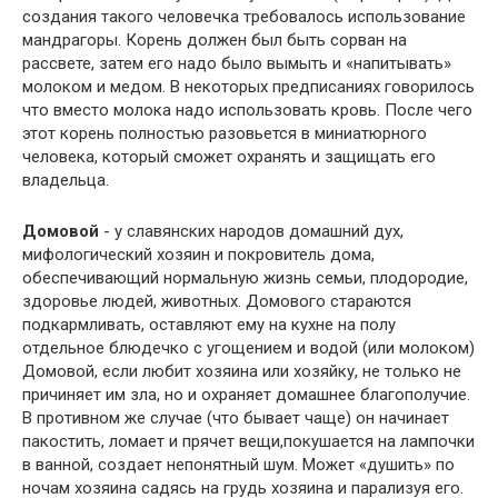
создания такого человечка требовалось использование
мандрагоры. Корень должен был быть сорван на
рассвете, затем его надо было вымыть и «напитывать»
молоком и медом. В некоторых предписаниях говорилось
что вместо молока надо использовать кровь. После чего
этот корень полностью разовьется в миниатюрного
человека, который сможет охранять и защищать его
владельца.
Домовой
- у славянских народов домашний дух,
мифологический хозяин и покровитель дома,
обеспечивающий нормальную жизнь семьи, плодородие,
здоровье людей, животных. Домового стараются
подкармливать, оставляют ему на кухне на полу
отдельное блюдечко с угощением и водой (или молоком)
Домовой, если любит хозяина или хозяйку, не только не
причиняет им зла, но и охраняет домашнее благополучие.
В противном же случае (что бывает чаще) он начинает
пакостить, ломает и прячет вещи,покушается на лампочки
в ванной, создает непонятный шум. Может «душить» по
ночам хозяина садясь на грудь хозяина и парализуя его.