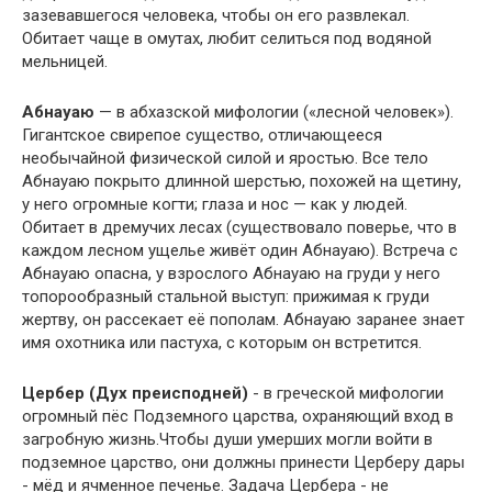
зазевавшегося человека, чтобы он его развлекал.
Обитает чаще в омутах, любит селиться под водяной
мельницей.
Абнауаю
— в абхазской мифологии («лесной человек»).
Гигантское свирепое существо, отличающееся
необычайной физической силой и яростью. Все тело
Абнауаю покрыто длинной шерстью, похожей на щетину,
у него огромные когти; глаза и нос — как у людей.
Обитает в дремучих лесах (существовало поверье, что в
каждом лесном ущелье живёт один Абнауаю). Встреча с
Абнауаю опасна, у взрослого Абнауаю на груди у него
топорообразный стальной выступ: прижимая к груди
жертву, он рассекает её пополам. Абнауаю заранее знает
имя охотника или пастуха, с которым он встретится.
Цербер (Дух преисподней)
- в греческой мифологии
огромный пёс Подземного царства, охраняющий вход в
загробную жизнь.Чтобы души умерших могли войти в
подземное царство, они должны принести Церберу дары
- мёд и ячменное печенье. Задача Цербера - не