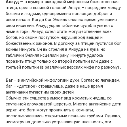
Анзуд
— в шумеро-аккадской мифологии божественная
птица, орел с львиной головой. Анзуд – посредник между
богами и людьми, одновременно воплощая доброе и
злое начала. Когда бог Энлиль снял во время умывания
свои инсигнии, Анзуд украл таблички судеб и улетел с
ними в горы. Анзуд хотел стать могущественнее всех
богов, но своим поступком нарушил ход вещей и
божественных законов. В догонку за птицей пустился бог
войны Нинурта. Он выстрелил в Анзуда из лука, но
таблички Энлиля исцелили рану. Нинурте удалось
поразить птицу только со второй попытки или даже с
третьей попытки (в различных версиях мифа по разному) .
Баг
– в английской мифологиии духи. Согласно легендам,
баг – «детское» страшилище, даже в наше время
англичанки пугают им своих детей.
Обычно эти существа имеют вид косматых чудищ со
спутанной клочковатой шерстью. Многие английские дети
верят, что баги могут проникнуть в комнаты,
воспользовавшись открытыми печными трубами. Однако,
несмотря на довольно устрашающую внешность, эти