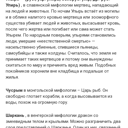
Упирь)
, в славянской мифологии мертвец, нападающий
на людей и животных. По ночам Упырь встаёт из могилы
и в облике налитого кровью мертвеца или зооморфного
существа убивает людей и животных, высасывает кровь,
после чего жертва или погибает или сама может стать
Упырем. По народным поверьям, упырями становились
люди, умершие «неестественной смертью» —
насильственно убиенные, спившиеся пьяницы,
самоубийцы и также колдуны. Считалось, что земля не
принимает таких мертвецов и потому они вынуждены
скитаться по миру и причинять вред живым. Подобных
покойников хоронили вне кладбища и подальше от
жилья.
Чусрым
в монгольской мифологии – Царь рыб. Он
свободно глотает корабли, а когда высовывается из
воды, похож на огромную гору.
Шаркань
, в венгерской мифологии дракон со
змеевидным телом и крыльями. Можно разграничить два
слоя представлений о Шарканье. Один из них, связанный