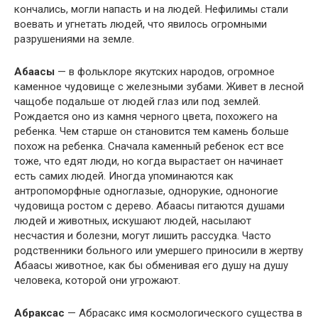
кончались, могли напасть и на людей. Нефилимы стали
воевать и угнетать людей, что явилось огромными
разрушениями на земле.
Абаасы
— в фольклоре якутских народов, огромное
каменное чудовище с железными зубами. Живет в лесной
чащобе подальше от людей глаз или под землей.
Рождается оно из камня черного цвета, похожего на
ребенка. Чем старше он становится тем камень больше
похож на ребенка. Сначала каменный ребенок ест все
тоже, что едят люди, но когда вырастает он начинает
есть самих людей. Иногда упоминаются как
антропоморфные одноглазые, однорукие, одноногие
чудовища ростом с дерево. Абаасы питаются душами
людей и животных, искушают людей, насылают
несчастия и болезни, могут лишить рассудка. Часто
родственники больного или умершего приносили в жертву
Абаасы животное, как бы обменивая его душу на душу
человека, которой они угрожают.
Абраксас
— Абрасакс имя космологического существа в