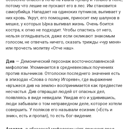
потому что лешие не пускают его в лес. Им становится
самоубийца. Нападает на одиноких путников, выпивает у
них кровь. Укрут, его помощник, приносит ему шалунов в
мешке, у которых Ырка выпивал жизнь. Очень боится
костра, к огню не подходит. Чтобы спастись от него,
нельзя оглядываться, даже если окликают знакомым
голосом, не отвечать ничего, сказать трижды «чур меня»
или прочесть молитву «Отче наш».
Див
— Демонический персонаж восточнославянской
мифологии. Упоминается в средневековых поучениях
против язычников. Отголоски последнего значения есть
в эпизодах «Слова о полку Игореве», где выражение
«връжеся див на землю» воспринимается как предвестие
несчастья. Див отвращал людей от опасных дел,
появляясь в виде невидали. Увидав его и удивившись,
люди забывали о том неправедном деле, которое хотели
совершить. У поляков его называли есизник («Есть и
зник», есть и пропал), то есть бог-видение.
Аюстал
, в абхазской мифологии чёрт; приносит вред