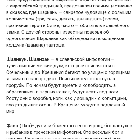
с европейской традицией, представлен преимущественно
в сказках, где Шаркань — свирепое чудовище с большим
количеством (три, семь, девять, двенадцать) голов,
противник героя в битве, часто — обитатель волшебного
замка. С другой стороны, известны поверья об
одноголовом Шарканье как об одном из помощников
колдуна (шамана) талтоша.
Шиликун, Шилихан
— в славянской мифологии —
хулиганистые мелкие духи, которые появляются в
Сочельник и до Крещения бегают по улицам с горящими
углями на сковородках. Пьяных могут столкнуть в
прорубь. По ночам будут шуметь и колобродить, а
обратившись в черных кошек, будут лезть под ноги.
Росту они с воробья, ноги, как у лошади - с копытцами,
изо рта дышит огонь. В Крещение уходят в подземный
мир.
Фавн (Пан)-
дух или божество лесов и рощ, бог пастухов
и рыбаков в греческой мифологии. Это веселый бог и
спутник Диониса, всегда окружен лесными нимфами,