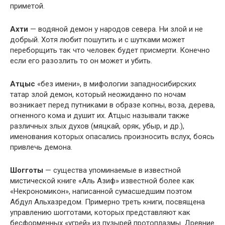
приметой.
Ахти
— водяной демон у народов севера. Ни злой и не
добрый. Хотя любит пошутить и с шутками может
переборщить так что человек будет присмерти. Конечно
если его разозлить то он может и убить.
Атцыс
«без имени», в мифологии западносибирских
татар злой демон, который неожиданно по ночам
возникает перед путниками в образе копны, воза, дерева,
огненного кома и душит их. Атцыс называли также
различных злых духов (мяцкай, оряк, убыр, и др.),
именования которых опасались произносить вслух, боясь
привлечь демона.
Шогготы
— существа упоминаемые в известной
мистической книге «Аль Азиф» известной более как
«Некрономикон», написанной сумасшедшим поэтом
Абдул Альхазредом. Примерно треть книги, посвящена
управлению шогготами, которых представляют как
бесформенных «угрей» из пузырей протоплазмы. Древние