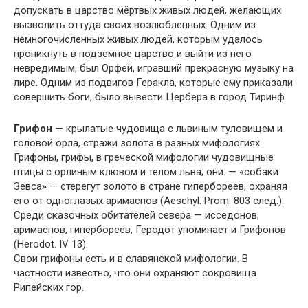
допускать в царство мёртвых живых людей, желающих
вызволить оттуда своих возлюбленных. Одним из
немногочисленных живых людей, которым удалось
проникнуть в подземное царство и выйти из него
невредимым, был Орфей, игравший прекрасную музыку на
лире. Одним из подвигов Геракла, которые ему приказали
совершить боги, было вывести Цербера в город Тиринф.
Грифон
— крылатые чудовища с львиным туловищем и
головой орла, стражи золота в разных мифологиях.
Грифоны, грифы, в греческой мифологии чудовищные
птицы с орлиным клювом и телом льва; они. — «собаки
Зевса» — стерегут золото в стране гипербореев, охраняя
его от одноглазых аримаспов (Aeschyl. Prom. 803 след.).
Среди сказочных обитателей севера — исседонов,
аримаспов, гипербореев, Геродот упоминает и Грифонов
(Herodot. IV 13).
Свои грифоны есть и в славянской мифологии. В
частности известно, что они охраняют сокровища
Рипейских гор.