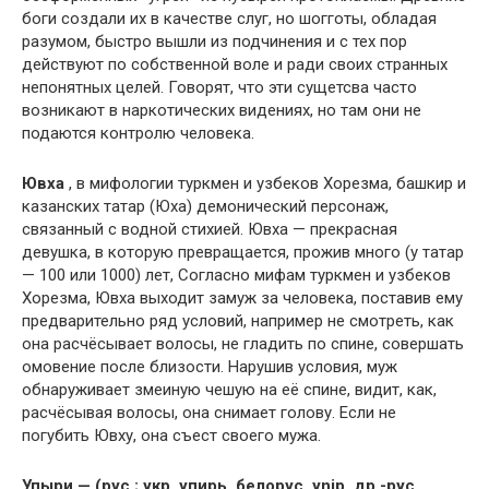
боги создали их в качестве слуг, но шогготы, обладая
разумом, быстро вышли из подчинения и с тех пор
действуют по собственной воле и ради своих странных
непонятных целей. Говорят, что эти сущетсва часто
возникают в наркотических видениях, но там они не
подаются контролю человека.
Ювха
, в мифологии туркмен и узбеков Хорезма, башкир и
казанских татар (Юха) демонический персонаж,
связанный с водной стихией. Ювха — прекрасная
девушка, в которую превращается, прожив много (у татар
— 100 или 1000) лет, Согласно мифам туркмен и узбеков
Хорезма, Ювха выходит замуж за человека, поставив ему
предварительно ряд условий, например не смотреть, как
она расчёсывает волосы, не гладить по спине, совершать
омовение после близости. Нарушив условия, муж
обнаруживает змеиную чешую на её спине, видит, как,
расчёсывая волосы, она снимает голову. Если не
погубить Ювху, она съест своего мужа.
Упыри — (рус.; укр. упирь, белорус. ynip, др.-рус.