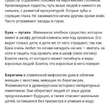
существ, отдаленно похожих на европейских гоблинов.
Кровожадные садисты, чуть выше людей и намного их
сильнее, с развитой мускулатурой. Острые зубы и
горящие глаза. Не занимаются ничем другим, кроме войн.
Часто устраивают засады в горах.
Бука — пугало
. Маленькое злобное существо, которое
живет в шкафу детской комнаты или под кроватью. Его
видят только дети, и дети же от него страдают, так как
Бука очень любит по ночам нападать на них — хватать за
ноги и тащить под кровать или в шкаф (свое логово).
Боится света, от которого может погибнуть и веры
взрослых людей. Боится, что взрослые в него поверят.
Берегини
в славянской мифологии духи в обличии
женщин с хвостами, живущие по берегам рек.
Упоминаются в древнерусских историко-литературных
памятниках. Они оберегают людей от злых духов,
предсказывают будущее, а также спасают маленьких
детей, оставшихся без присмотра и упавших в воду.