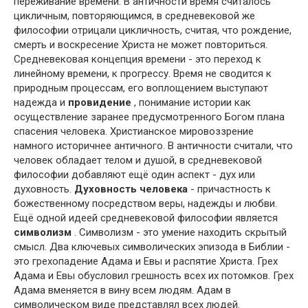
переживание времени. В античности время считалось
цикличным, повторяющимся, в средневековой же
философии отрицали цикличность, считая, что рождение,
смерть и воскресение Христа не может повториться.
Средневековая концепция времени - это переход к
линейному времени, к прогрессу. Время не сводится к
природным процессам, его воплощением выступают
надежда и
провидение
, понимание истории как
осуществление заранее предусмотренного Богом плана
спасения человека. Христианское мировоззрение
намного историчнее античного. В античности считали, что
человек обладает телом и душой, в средневековой
философии добавляют ещё один аспект - дух или
духовность.
Духовность человека
- причастность к
божественному посредством веры, надежды и любви.
Ещё одной идеей средневековой философии является
символизм
. Символизм - это умение находить скрытый
смысл. Два ключевых символических эпизода в Библии -
это грехопадение Адама и Евы и распятие Христа. Грех
Адама и Евы обусловил грешность всех их потомков. Грех
Адама вменяется в вину всем людям. Адам в
символическом виде представлял всех людей.