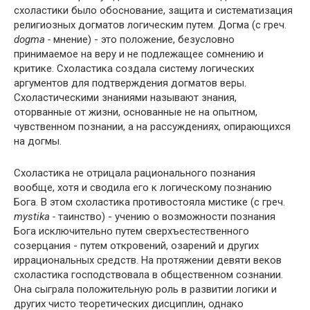
схоластики было обоснование, защита и систематизация
религиозных догматов логическим путем. Догма (с греч.
dogma -
мнение) - это положение, безусловно
принимаемое на веру и не подлежащее сомнению и
критике. Схоластика создала систему логических
аргументов для подтверждения догматов веры.
Схоластическими знаниями называют знания,
оторванные от жизни, основанные не на опытном,
чувственном познании, а на рассуждениях, опирающихся
на догмы.
Схоластика не отрицала рационального познания
вообще, хотя и сводила его к логическому познанию
Бога. В этом схоластика противостояла мистике (с греч.
mystika -
таинство) - учению о возможности познания
Бога исключительно путем сверхъестественного
созерцания - путем откровений, озарений и других
иррациональных средств. На протяжении девяти веков
схоластика господствовала в общественном сознании.
Она сыграла положительную роль в развитии логики и
других чисто теоретических дисциплин, однако