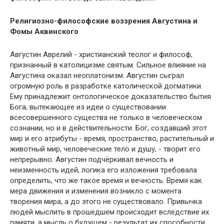
Религиозно-философские воззрения Августина и
Фомы Аквинского
Августин Аврелий - христианский теолог и философ,
признанный в католицизме святым. Сильное влияние на
Августина оказал неоплатонизм. Августин сыграл
огромную роль в разработке католической догматики.
Ему принадлежит онтологическое доказательство бытия
Бога, вытекающее из идеи о существовании
всесовершенного существа не только в человеческом
сознании, но и в действительности. Бог, создавший этот
мир и его атрибуты - время, пространство, растительный и
животный мир, человеческие тело и душу, - творит его
непрерывно. Августин подчёркивал вечность и
неизменность идей, логика его изложения требовала
определить, что же такое время и вечность. Время как
мера движения и изменения возникло с момента
творения мира, а до этого не существовало. Привычка
людей мыслить в прошедшем происходит вследствие их
памяти, а мысль о будущем - результат их способности