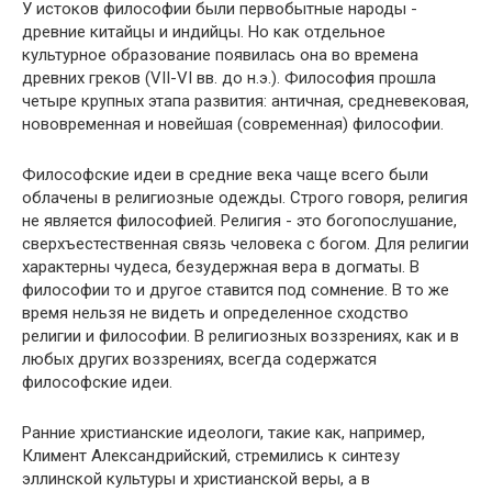
У истоков философии были первобытные народы -
древние китайцы и индийцы. Но как отдельное
культурное образование появилась она во времена
древних греков (VII-VI вв. до н.э.). Философия прошла
четыре крупных этапа развития: античная, средневековая,
нововременная и новейшая (современная) философии.
Философские идеи в средние века чаще всего были
облачены в религиозные одежды. Строго говоря, религия
не является философией. Религия - это богопослушание,
сверхъестественная связь человека с богом. Для религии
характерны чудеса, безудержная вера в догматы. В
философии то и другое ставится под сомнение. В то же
время нельзя не видеть и определенное сходство
религии и философии. В религиозных воззрениях, как и в
любых других воззрениях, всегда содержатся
философские идеи.
Ранние христианские идеологи, такие как, например,
Климент Александрийский, стремились к синтезу
эллинской культуры и христианской веры, а в