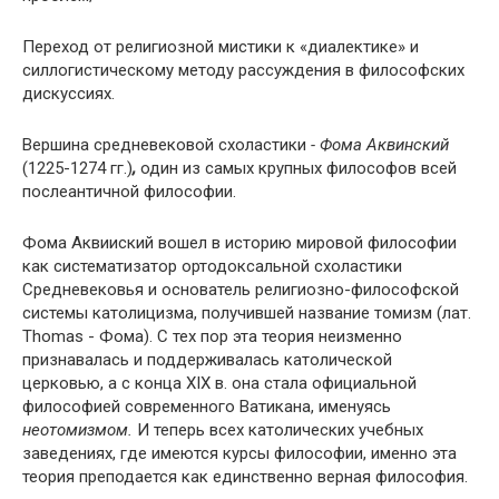
Переход от религиозной мистики к «диалектике» и
силлогистическому методу рассуждения в философских
дискуссиях.
Вершина средневековой схоластики
- Фома Аквинский
(1225-1274 гг.)
,
один из самых крупных философов всей
послеантичной философии.
Фома Аквииский вошел в историю мировой философии
как систематизатор ортодоксальной схоластики
Средневековья и основатель религиозно-философской
системы католицизма, получившей название томизм (лат.
Thomas - Фома). С тех пор эта теория неизменно
признавалась и поддерживалась католической
церковью, а с конца XIX в. она стала официальной
философией современного Ватикана, именуясь
неотомизмом.
И теперь всех католических учебных
заведениях, где имеются курсы философии, именно эта
теория преподается как единственно верная философия.