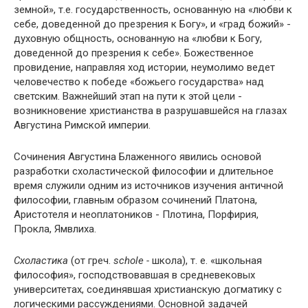
земной», т.е. государственность, основанную на «любви к
себе, доведенной до презрения к Богу», и «град божий» -
духовную общность, основанную на «любви к Богу,
доведенной до презрения к себе». Божественное
провидение, направляя ход истории, неумолимо ведет
человечество к победе «божьего государства» над
светским. Важнейший этап на пути к этой цели -
возникновение христианства в разрушавшейся на глазах
Августина Римской империи.
Сочинения Августина Блаженного явились основой
разработки схоластической философии и длительное
время служили одним из источников изучения античной
философии, главным образом сочинений Платона,
Аристотеля и неоплатоников - Плотина, Порфирия,
Прокла, Ямвлиха.
Схоластика
(от греч.
schole -
школа), т. е. «школьная
философия», господствовавшая в средневековых
университетах, соединявшая христианскую догматику с
логическими рассуждениями. Основной задачей