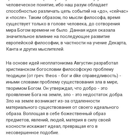
человеческое понятие, ибо наш разум обладает
способностью различать цепь событий на «до», «сейчас»
и «после». Таким образом, по мысли философа, время
существует только в голове человека, до сотворения
мира Богом времени не было. Данная идея оказала
значительное влияние на последующее развитие
европейской философии, в частности на учение Декарта,
Канта и других мыслителей.
На основе идей неоплатонизма Августин разработал
христианском богословии философскую проблему
теодицеи (от греч. theos - бог и dike справедливость) -
иными словами проблему существования зла в мире,
творимом Богом. Он утверждал, что добро - это
проявление Бога на земле, зло - это недостаток добра.
Зло на земле возникает из-за отдаленности
материального существования от своего идеального
образа. Воплощая в себе божественный образ
предметов, явлений, людей, материя в силу своей
косности искажает идеал, превращая его в
несовершенное подобие.