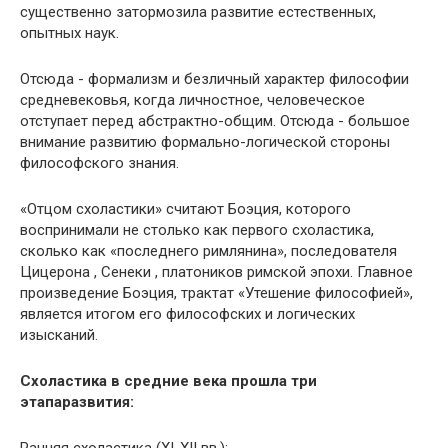
существенно затормозила развитие естественных,
опытных наук.
Отсюда - формализм и безличный характер философии
средневековья, когда личностное, человеческое
отступает перед абстрактно-общим. Отсюда - большое
внимание развитию формально-логической стороны
философского знания.
«Отцом схоластики» считают Боэция, которого
воспринимали не столько как первого схоластика,
сколько как «последнего римлянина», последователя
Цицерона , Сенеки , платоников римской эпохи. Главное
произведение Боэция, трактат «Утешение философией»,
является итогом его философских и логических
изысканий.
Схоластика в средние века прошла три
этапаразвития:
Ранняя схоластика (XI-XII вв.);