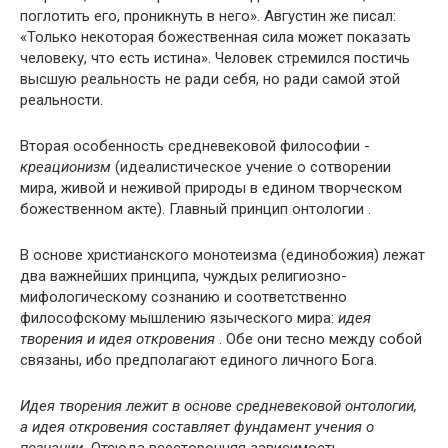
поглотить его, проникнуть в него». Августин же писал:
«Только некоторая божественная сила может показать
человеку, что есть истина». Человек стремился постичь
высшую реальность не ради себя, но ради самой этой
реальности.
Вторая особенность средневековой философии -
креационизм
(идеалистическое учение о сотворении
мира, живой и неживой природы в едином творческом
божественном акте). Главный принцип онтологии .
В основе христианского монотеизма (единобожия) лежат
два важнейших принципа, чуждых религиозно-
мифологическому сознанию и соответственно
философскому мышлению языческого мира:
идея
творения и идея откровения
. Обе они тесно между собой
связаны, ибо предполагают единого личного Бога.
Идея творения лежит в основе средневековой онтологии,
а идея откровения составляет фундамент учения о
познании.
Отсюда всесторонняя зависимость