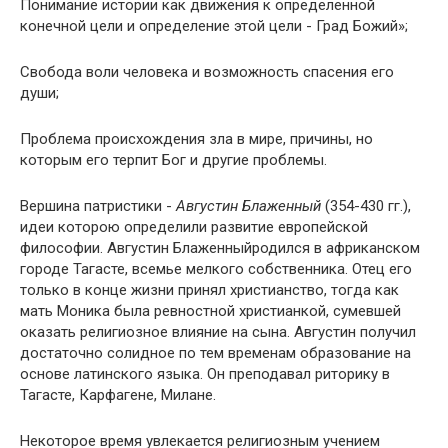
Понимание истории как движения к определенной
конечной цели и определение этой цели - Град Божий»;
Свобода воли человека и возможность спасения его
души;
Проблема происхождения зла в мире, причины, но
которым его терпит Бог и другие проблемы.
Вершина патристики -
Августин Блаженный
(354-430 гг.),
идеи которою определили развитие европейской
философии. Августин Блаженныйродился в африканском
городе Тагасте, всемье мелкого собственника. Отец его
только в конце жизни принял христианство, тогда как
мать Моника была ревностной христианкой, сумевшей
оказать религиозное влияние на сына. Августин получил
достаточно солидное по тем временам образование на
основе латинского языка. Он преподавал риторику в
Тагасте, Карфагене, Милане.
Некоторое время увлекается религиозным учением