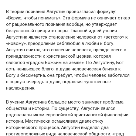
В теории познания Августин провозгласил формулу:
«Верую, чтобы понимать». Эта формула не означает отказ
от рационального познания вообще, но утверждает
безусловный приоритет веры. Главной идеей учения
Августина является становление человека от «ветхого» к
«новому», преодоление себялюбия в любви к богу.
Августин считал, что спасение человека, прежде всего в
принадлежности к христианской церкви, которая
является «градом Божьим на земле». По Августину, Бог
есть наивысшее благо, а душа человеческая близка к
Богу и бессмертна, она требует, чтобы человек заботился
в первую очередь о душе, подавляя чувственные
наслаждения.
В учении Августина большое место занимает проблема
общества и истории. По существу, Августин явился
родоначальником европейской христианской философии
истории. Мистически осмысливая диалектику
исторического процесса, Августин выделял два
противоположных вида человеческой общности: «град