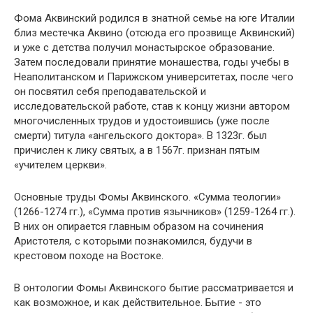
Фома Аквинский родился в знатной семье на юге Италии
близ местечка Аквино (отсюда его прозвище Аквинский)
и уже с детства получил монастырское образование.
Затем последовали принятие монашества, годы учебы в
Неаполитанском и Парижском университетах, после чего
он посвятил себя преподавательской и
исследовательской работе, став к концу жизни автором
многочисленных трудов и удостоившись (уже после
смерти) титула «ангельского доктора». В 1323г. был
причислен к лику святых, а в 1567г. признан пятым
«учителем церкви».
Основные труды Фомы Аквинского. «Сумма теологии»
(1266-1274 гг.), «Сумма против язычников» (1259-1264 гг.).
В них он опирается главным образом на сочинения
Аристотеля
,
с которыми познакомился, будучи в
крестовом походе на Востоке.
В онтологии Фомы Аквинского бытие рассматривается и
как возможное, и как действительное. Бытие - это