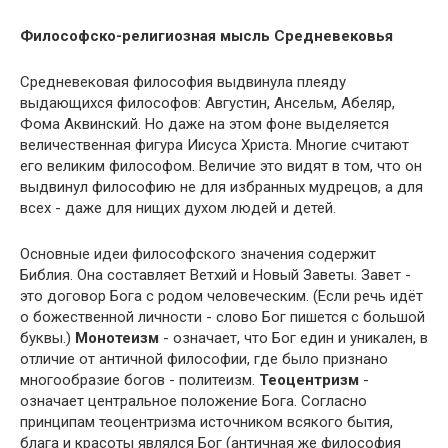
Философско-религиозная мысль Средневековья
Средневековая философия выдвинула плеяду
выдающихся философов: Августин, Ансельм, Абеляр,
Фома Аквинский. Но даже на этом фоне выделяется
величественная фигура Иисуса Христа. Многие считают
его великим философом. Величие это видят в том, что он
выдвинул философию не для избранных мудрецов, а для
всех - даже для нищих духом людей и детей.
Основные идеи философского значения содержит
Библия. Она составляет Ветхий и Новый Заветы. Завет -
это договор Бога с родом человеческим. (Если речь идёт
о божественной личности - слово Бог пишется с большой
буквы.)
Монотеизм
- означает, что Бог един и уникален, в
отличие от античной философии, где было признано
многообразие богов - политеизм.
Теоцентризм
-
означает центральное положение Бога. Согласно
принципам теоцентризма источником всякого бытия,
блага и красоты являлся Бог (античная же философия