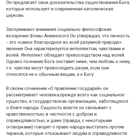
Он предлагает свои доказательства существования Бога,
которые использует и современная католическая
церковь.
Заслуживают внимания социально-философские
воззрения Фомы Аквинского.Он утверждал, что личность
- это «самое благородное во всей разумной природе»
явление Она характеризуется интеллектом, чувствами и
волей. Интеллект обладает превосходством над волей.
Однако познание Бога онставит ниже, чем любовь к нему,
т.е. чувства могут превосходить разум, если они
относятся не к обычным вещам, а к Богу.
В своем сочинении «О правлении государей» он
рассматривает человека,прежде всего как социальное
существо, а государствокак организацию, заботящуюся
о благе народа. Сущность власти он связывает с
нравственностью, в частности с добром и
справедливостью, и даже (правда, с некоторыми
оговорками) говорит о праве народа выступать против
тиранов, которые отказывают людям в справедливости.