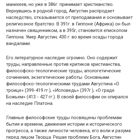
манихеев, но уже в 386г. принимает христианство.
Вернувшись в родной город, Августин распродает
наследство, отказывается от преподавания и основывает
религиозное братство. В 391г. в Гиппоне (Африка) он был
назначен священником, а в 395г, становится епископом
Гиппона. Умер Августин; 430 г. во время осады города
вандалами.
Его литературное наследие огромно. Оно содержит
труды, направленные против критиков христианства,
философско-теологические труды, апологетические
сочинения, экзегетические работы. Основными
философско-теологическими трудами Августина «О
троице» (399-419 гг.), «Исповедь» (397г.), «О граде
Божьем» (413 - 427 гг.). В своей философии он опирался
на наследие Платона.
Главные философские труды посвящены проблемам
бытия и времени, движения истории и исторического
прогресса, а также личности человека, его воли и разума
перед лицом Творца. Решая проблему Бога, Августин