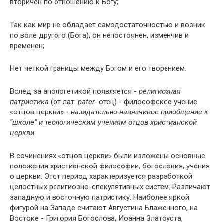
вторичен по отношению к Богу;
Так как мир не обладает самодостаточностью и возник
по воле другого (Бога), он непостоянен, изменчив и
временен;
Нет четкой границы между Богом и его творением.
Вслед за апологетикой появляется -
религиозная
патристика
(от лат.
pater-
отец) - философское учение
«отцов церкви» -
назидательно-навязчивое приобщение к
“школе” и теологическим учениям отцов христианской
церкви.
В сочинениях «отцов церкви» были изложены основные
положения христианской философии, богословия, учения
о церкви. Этот период характеризуется разработкой
целостных религиозно-спекулятивных систем. Различают
западную и восточную патристику. Наиболее яркой
фигурой на Западе считают Августина Блаженного, на
Востоке - Григория Богослова, Иоанна Златоуста,