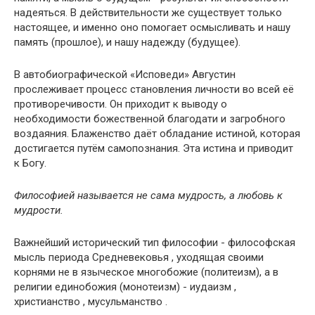
надеяться. В действительности же существует только
настоящее, и именно оно помогает осмысливать и нашу
память (прошлое), и нашу надежду (будущее).
В автобиографической «Исповеди» Августин
прослеживает процесс становления личности во всей её
противоречивости. Он приходит к выводу о
необходимости божественной благодати и загробного
воздаяния. Блаженство даёт обладание истиной, которая
достигается путём самопознания. Эта истина и приводит
к Богу.
Философией называется не сама
мудрость, а любовь к
мудрости.
Важнейший исторический тип философии - философская
мысль периода Средневековья , уходящая своими
корнями не в языческое многобожие (политеизм), а в
религии единобожия (монотеизм) - иудаизм ,
христианство , мусульманство .