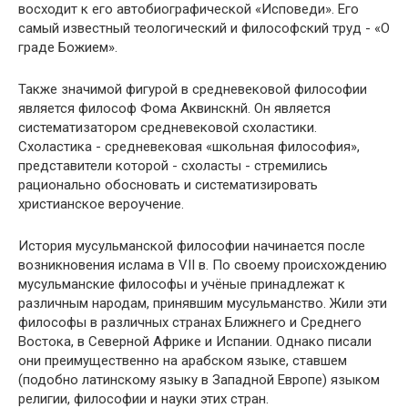
восходит к его автобиографической «Исповеди». Его
самый известный теологический и философский труд - «О
граде Божием».
Также значимой фигурой в средневековой философии
является философ Фома Аквинскнй. Он является
систематизатором средневековой схоластики.
Схоластика - средневековая «школьная философия»,
представители которой - схоласты - стремились
рационально обосновать и систематизировать
христианское вероучение.
История мусульманской философии начинается после
возникновения ислама в VII в. По своему происхождению
мусульманские философы и учёные принадлежат к
различным народам, принявшим мусульманство. Жили эти
философы в различных странах Ближнего и Среднего
Востока, в Северной Африке и Испании. Однако писали
они преимущественно на арабском языке, ставшем
(подобно латинскому языку в Западной Европе) языком
религии, философии и науки этих стран.