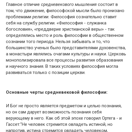
Главное отличие
средневекового мышления
состоит в
том, что движение, философской мысли было пронизано
проблемами
религии.
Философия сознательно ставит
себя на службу религии. «Философия - служанка
богословия», «преддверие христианской веры» - так
определялись место и роль философии в общественном
сознании того периода. Нельзя забывать и то, что
большинство ученых было представителями духовенства,
а монастыри являлись очагами культуры и науки. Церковь
монополизировала все процессы развития образования
и научного знания. В таких условиях философия могла
развиваться только с позиции церкви.
Основные черты средневековой философии:
И Бог не просто является предметом и целью познания,
но он сам дарует возможность познания себя
верующему в него. Как об этой эпохе говорил Ортега - и
Гассет:"Не человек стремится овладеть истиной, но
напротив, истина стремится овладеть человеком,