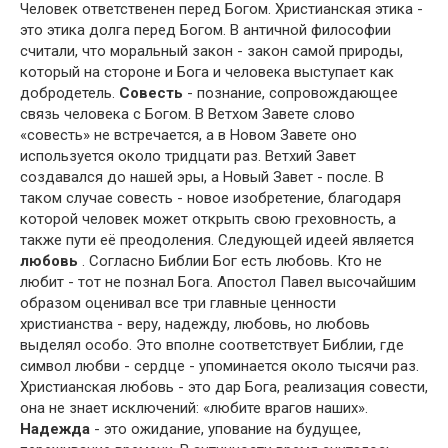
Человек ответственен перед Богом. Христианская этика -
это этика долга перед Богом. В античной философии
считали, что моральный закон - закон самой природы,
который на стороне и Бога и человека выступает как
добродетель.
Совесть
- познание, сопровождающее
связь человека с Богом. В Ветхом Завете слово
«совесть» не встречается, а в Новом Завете оно
используется около тридцати раз. Ветхий Завет
создавался до нашей эры, а Новый Завет - после. В
таком случае совесть - новое изобретение, благодаря
которой человек может открыть свою греховность, а
также пути её преодоления. Следующей идеей является
любовь
. Согласно Библии Бог есть любовь. Кто не
любит - тот не познал Бога. Апостол Павел высочайшим
образом оценивал все три главные ценности
христианства - веру, надежду, любовь, но любовь
выделял особо. Это вполне соответствует Библии, где
символ любви - сердце - упоминается около тысячи раз.
Христианская любовь - это дар Бога, реализация совести,
она не знает исключений: «любите врагов наших».
Надежда
- это ожидание, упование на будущее,