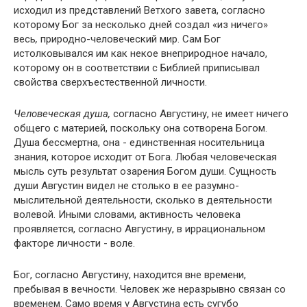
исходил из представлений Ветхого завета, согласно
которому Бог за несколько дней создал «из ничего»
весь
,
природно-человеческий мир. Сам Бог
истолковывался им как некое внеприродное начало,
которому он в соответствии с Библией приписывал
свойства сверхъестественной личности.
Человеческая душа,
согласно Августину, не имеет ничего
общего с материей, поскольку она сотворена Богом.
Душа бессмертна, она - единственная носительница
знания, которое исходит от Бога. Любая человеческая
мысль суть результат озарения Богом души. Сущность
души Августин видел не столько в ее разумно-
мыслительной деятельности, сколько в деятельности
волевой. Иными словами, активность человека
проявляется, согласно Августину, в иррациональном
факторе личности - воле.
Бог, согласно Августину, находится вне времени,
пребывая в вечности. Человек же неразрывно связан со
временем. Само время у Августина есть сугубо