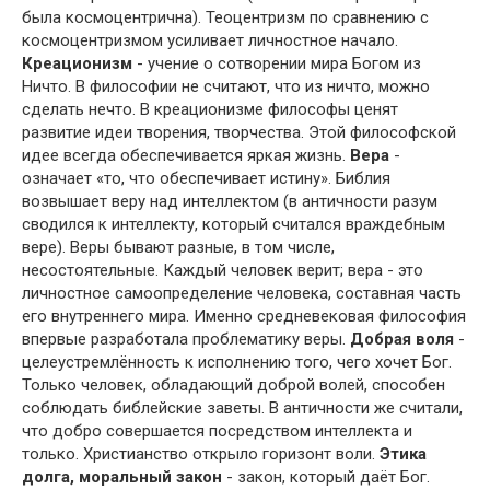
была космоцентрична). Теоцентризм по сравнению с
космоцентризмом усиливает личностное начало.
Креационизм
- учение о сотворении мира Богом из
Ничто. В философии не считают, что из ничто, можно
сделать нечто. В креационизме философы ценят
развитие идеи творения, творчества. Этой философской
идее всегда обеспечивается яркая жизнь.
Вера
-
означает «то, что обеспечивает истину». Библия
возвышает веру над интеллектом (в античности разум
сводился к интеллекту, который считался враждебным
вере). Веры бывают разные, в том числе,
несостоятельные. Каждый человек верит; вера - это
личностное самоопределение человека, составная часть
его внутреннего мира. Именно средневековая философия
впервые разработала проблематику веры.
Добрая воля
-
целеустремлённость к исполнению того, чего хочет Бог.
Только человек, обладающий доброй волей, способен
соблюдать библейские заветы. В античности же считали,
что добро совершается посредством интеллекта и
только. Христианство открыло горизонт воли.
Этика
долга, моральный закон
- закон, который даёт Бог.