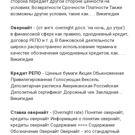
сторона передаёт другой стороне ценности на
условиях: Возвратности Срочности Платности Также
возможны другие условия, такие как… … Википедия
Овернайт
- (от англ. overnight досл. ‘на ночь, до утра’):
в финансовой сфере как правило, однодневный кредит,
договор РЕПО и т. д. В банковской деятельности
широко распространено использование термина в
качестве обозначения однодневных кредитов, как… …
Википедия
Кредит РЕПО
- Ценные бумаги Акция Обыкновенная
Привилегированная Голосующая Вексель
Депозитарная расписка Американская Российская
Депозитный сертификат Дорожный чек Закладная …
Википедия
Ставка овернайт
- (Overnight rate) Понятие овернайт,
кредиты овернайт Информация о понятии овернайт,
кредиты овернайт Содержание >>>> Содержание
Обозначение Овернайт Овернайт - это стандартный