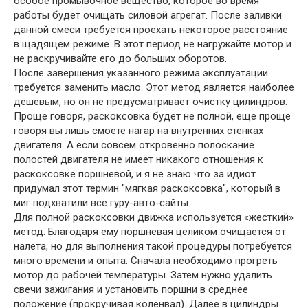
особое промывочное вещество, которое во время
работы будет очищать силовой агрегат. После заливки
данной смеси требуется проехать некоторое расстояние
в щадящем режиме. В этот период не нагружайте мотор и
не раскручивайте его до больших оборотов.
После завершения указанного режима эксплуатации
требуется заменить масло. Этот метод является наиболее
дешевым, но он не предусматривает очистку цилиндров.
Проще говоря, раскоксовка будет не полной, еще проще
говоря вы лишь смоете нагар на внутренних стенках
двигателя. А если совсем откровенно полоскание
полостей двигателя не имеет никакого отношения к
раскоксовке поршневой, и я не знаю что за идиот
придумал этот термин "мягкая раскоксовка", который в
миг подхватили все гуру-авто-сайты
Для полной раскоксовки движка используется «жесткий»
метод. Благодаря ему поршневая целиком очищается от
налета, но для выполнения такой процедуры потребуется
много времени и опыта. Сначала необходимо прогреть
мотор до рабочей температуры. Затем нужно удалить
свечи зажигания и установить поршни в среднее
положение (прокручивая коленвал). Далее в цилиндры