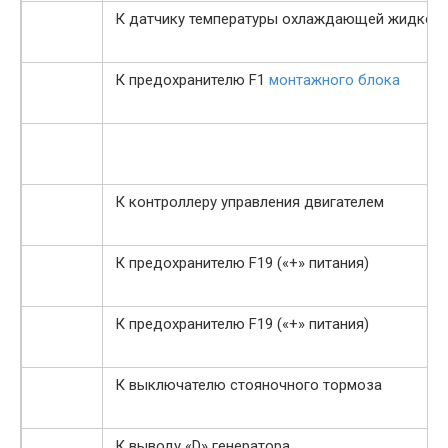
К датчику температуры охлаждающей жидкос
К предохранителю F1
монтажного блока
К контроллеру управления двигателем
К предохранителю F19 («+» питания)
К предохранителю F19 («+» питания)
К выключателю стояночного тормоза
К выводу «D» генератора