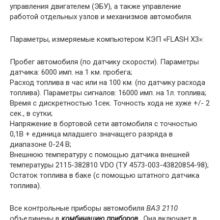
управления двигателем (ЭБУ), а также управление
работой отдельных узлов и механизмов автомобиля.
Параметры, измеряемые компьютером КЭП «FLASH X3»:
Пробег автомобиля (по датчику скорости). Параметры
датчика: 6000 имп. на 1 км. пробега;
Расход топлива в час или на 100 км. (по датчику расхода
топлива). Параметры сигналов: 16000 имп. на 1л. топлива;
Время с дискретностью 1сек. Точность хода не хуже +/- 2
сек., в сутки;
Напряжение в бортовой сети автомобиля с точностью
0,1В + единица младшего значащего разряда в
диапазоне 0-24 В;
Внешнюю температуру с помощью датчика внешней
температуры 2115-382810 VDO (ТУ 4573-003-43820854-98);
Остаток топлива в баке (с помощью штатного датчика
топлива).
Все контрольные приборы автомобиля
ВАЗ 2110
объединены в
комбинацию приборов
. Она включает в