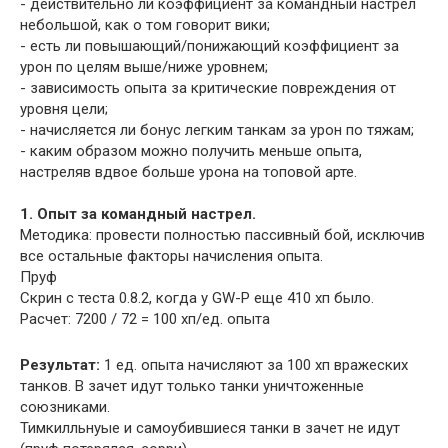
- действительно ли коэффициент за командный настрел
небольшой, как о том говорит вики;
- есть ли повышающий/понижающий коэффициент за
урон по целям выше/ниже уровнем;
- зависимость опыта за критические повреждения от
уровня цели;
- начисляется ли бонус легким танкам за урон по тяжам;
- каким образом можно получить меньше опыта,
настреляв вдвое больше урона на топовой арте.
1. Опыт за командный настрел.
Методика: провести полностью пассивный бой, исключив
все остальные факторы начисления опыта.
Пруф
Скрин с теста 0.8.2, когда у GW-P еще 410 хп было.
Расчет: 7200 / 72 = 100 хп/ед. опыта
Результат:
1 ед. опыта начисляют за 100 хп вражеских
танков. В зачет идут только танки уничтоженные
союзниками.
Тимкилльнуые и самоубившиеся танки в зачет не идут