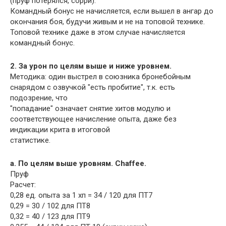
(пруф потерялся, сорри).
Командный бонус не начисляется, если вышел в ангар до
окончания боя, будучи живым и не на топовой технике.
Топовой технике даже в этом случае начисляется
командный бонус.
2. За урон по целям выше и ниже уровнем.
Методика: один выстрел в союзника бронебойным
снарядом с озвучкой "есть пробитие", т.к. есть
подозрение, что
"попадание" означает снятие хитов модулю и
соответствующее начисление опыта, даже без
индикации крита в итоговой
статистике.
а. По целям выше уровням. Chaffee.
Пруф
Расчет:
0,28 ед. опыта за 1 хп = 34 / 120 для ПТ7
0,29 = 30 / 102 для ПТ8
0,32 = 40 / 123 для ПТ9