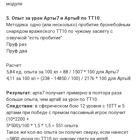
модуля.
5. Опыт за урон Арты7 и Арты8 по ТТ10.
Методика: одно (или несколько) пробитие бронебойным
снарядом вражеского ТТ10 по чужому засвету с
озвучкой "есть пробитие".
Пруф раз
Пруф два
Расчет:
5,84 ед. опыта за 100 хп = 88 / 1507 * 100 для Арты7
4,11 за 100 хп = (238 - 14850 / 100) / 2176 * 100 для Арты8
Результат:
арта7 получает примерно в полтора раза
больше опыта, чем арта8 за урон по ТТ10.
Следствие:
в сферическом бою 12 уровня с 10ТТ и 5
артами при победе с премом пассивный игрок получит
(10*2200 +
5*500)/100 * 1,5 * 1,5 = 551 опыта.
Такое же кол-во опыта он получит сверху, если нанесет
~5800 урона по ТТ10 по чужому свету на арте8.