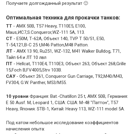
Получаете долгожданный результат 🙂
Оптимальная техника для прокачки танков:
ТТ
- AMX 50B, T57 Heavy, T110E5, E100,
Maus,ИС7,S.Conqueror,WZ-111 5А, 113.
СТ
- E50M, Т-62А, Объект 140, TVP T 50/51, Е50,
Т-54,121,B-C 25 t,М46 Patton,М48 Patton.
ЛТ
- AMX 13 90, Ru251, WZ-132, M41 Walker Bulldog, Т71,
Тайп 64 и ЛТ 10 лвл
ПТ
- Hellcat, Т110Е4, Т110Е3, Объект 263, Объект 268,Grille
15,Foch B,FV4005,Strv 103B.
САУ
- Объект 261, Conqueror Gun Carriage, Т92,M40/M43,
FV304, G.W. Panther, М53/М55.
10 уровни
Франция: Bat.-Chatillon 25 t, AMX 50B, Германия:
E 50 Ausf. M, Leopard 1, США: США: М-48 "Паттон", Т57
Heavy, Япония: STB-1, Китай: Heavy 113, WZ-111 model 5A.
Под катом небольшое исследование коэффициентов
начисления опыта: