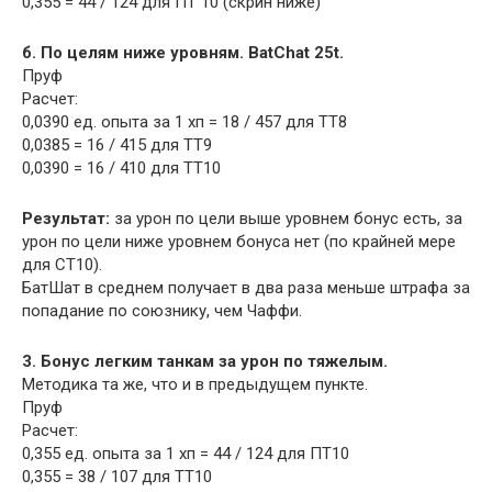
0,355 = 44 / 124 для ПТ 10 (скрин ниже)
б. По целям ниже уровням. BatChat 25t.
Пруф
Расчет:
0,0390 ед. опыта за 1 хп = 18 / 457 для ТТ8
0,0385 = 16 / 415 для ТТ9
0,0390 = 16 / 410 для ТТ10
Результат:
за урон по цели выше уровнем бонус есть, за
урон по цели ниже уровнем бонуса нет (по крайней мере
для СТ10).
БатШат в среднем получает в два раза меньше штрафа за
попадание по союзнику, чем Чаффи.
3. Бонус легким танкам за урон по тяжелым.
Методика та же, что и в предыдущем пункте.
Пруф
Расчет:
0,355 ед. опыта за 1 хп = 44 / 124 для ПТ10
0,355 = 38 / 107 для ТТ10