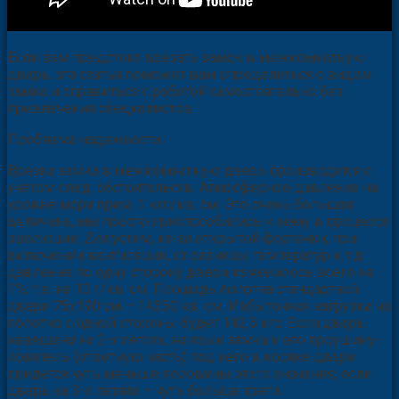
Если вам предстоит врезать замок в межкомнатную
дверь, эта статья поможет вам определиться с видом
замка и справиться с работой самостоятельно без
привлечения специалистов.
Проблема надежности
Врезка замка в межкомнатную дверь производится с
учетом след. обстоятельств. Атмосферное давление на
уровне моря прим. 1 кгс/кв. см. Это очень большая
величина, мы просто приспособились к нему в процессе
эволюции. Допустим, из-за открытой форточки, при
включении вентиляции, от разницы температур и т.д.
давление по одну сторону двери изменилось всего на
1%, т.е. на 10 г/кв. см. Площадь полотна стандартной
двери 75х190 см – 14250 кв. см. Избыточная нагрузка на
полотно с одной стороны будет 142,5 кгс. Если дверь
навешена на 2-х петлях, на язык замка и его проушину-
ловитель (ответную часть) под него в косяке двери
придется чуть меньше половины этого значения; если
дверь на 3-х петлях – чуть больше трети.