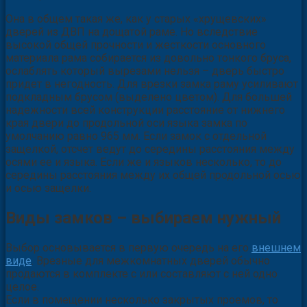
Она в общем такая же, как у старых «хрущевских»
дверей из ДВП на дощатой раме. Но вследствие
высокой общей прочности и жесткости основного
материала рама собирается из довольно тонкого бруса,
ослаблять который вырезами нельзя – дверь быстро
придет в негодность. Для врезки замка раму усиливают
подкладным брусом (выделено цветом). Для большей
надежности всей конструкции расстояние от нижнего
края двери до продольной оси языка замка по
умолчанию равно 965 мм. Если замок с отдельной
защелкой, отсчет ведут до середины расстояния между
осями ее и языка. Если же и языков несколько, то до
середины расстояния между их общей продольной осью
и осью защелки.
Виды замков – выбираем нужный
Выбор основывается в первую очередь на его
внешнем
виде
. Врезные для межкомнатных дверей обычно
продаются в комплекте с или составляют с ней одно
целое.
Если в помещении несколько закрытых проемов, то