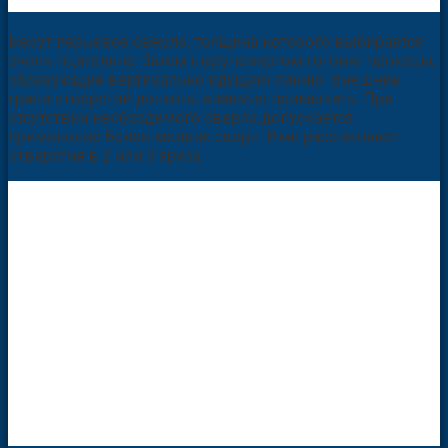
Берут перьевое сверло, толщина которого выбирается
очень тщательно. Затем шуруповертом готовят проходы,
образующие вертикально идущую линию. Внешние
грани отверстий должны взаимно примыкать. При
отсутствии необходимого сверла допускается
применение более мелких сверл. Ими расставляют
отверстия в 2 или 3 яруса.