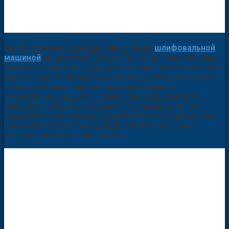
Часто обойтись дрелью или угловой
шлифовальной
машиной
не удается.
Оптимальным приспособлением
при врезке замков в двери из массива дерева или иных
деревянных материалов считается ручной фрезер. Хотя
«почти готовые» наборы для врезки замков
относительно недороги, профессионалы советуют
выбирать каждый инструмент по отдельности. Это
позволяет окончательно убедиться в его качестве (как
при покупке, так и при аренде). Кроме того, такое
решение помогает сэкономить.