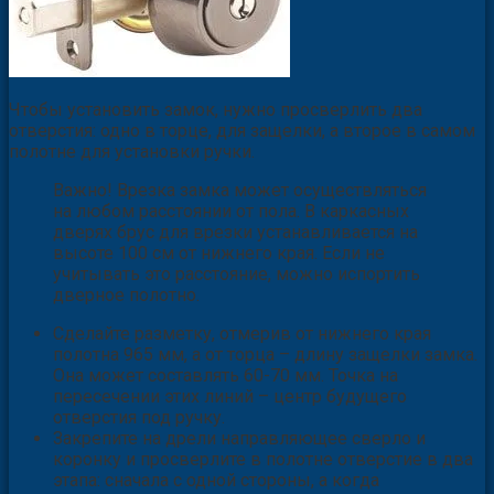
Чтобы установить замок, нужно просверлить два
отверстия: одно в торце, для защелки, а второе в самом
полотне для установки ручки.
Важно! Врезка замка может осуществляться
на любом расстоянии от пола. В каркасных
дверях брус для врезки устанавливается на
высоте 100 см от нижнего края. Если не
учитывать это расстояние, можно испортить
дверное полотно.
Сделайте разметку, отмерив от нижнего края
полотна 965 мм, а от торца – длину защелки замка.
Она может составлять 60-70 мм. Точка на
пересечении этих линий – центр будущего
отверстия под ручку.
Закрепите на дрели направляющее сверло и
коронку и просверлите в полотне отверстие в два
этапа: сначала с одной стороны, а когда