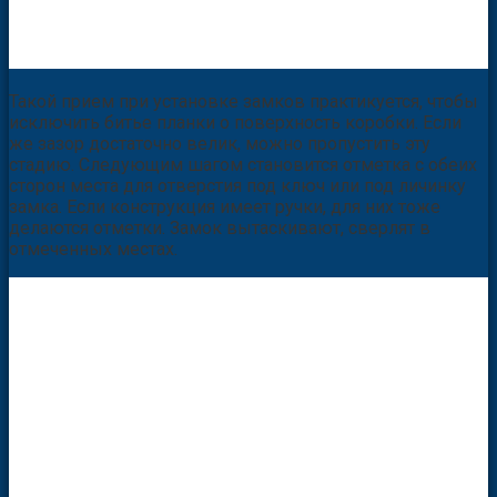
Такой прием при установке замков практикуется, чтобы
исключить битье планки о поверхность коробки. Если
же зазор достаточно велик, можно пропустить эту
стадию. Следующим шагом становится отметка с обеих
сторон места для отверстия под ключ или под личинку
замка. Если конструкция имеет ручки, для них тоже
делаются отметки. Замок вытаскивают, сверлят в
отмеченных местах.