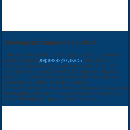
Последовательность работ
Если изделие выбрано как следует, нужно правильно
врезать замок в
деревянную дверь
. Начинают с
прикладывания запора к одной из сторон, в нужное
место. При помощи строительного маркера обводят
деталь – по начерченным линиям можно определить
окончательно, верен ли выбор запора и
местоположения. Если никаких ошибок нет, на торцевой
грани двери отмечают позицию. Когда в наборе есть
особый бумажный шаблон, пользуются им.