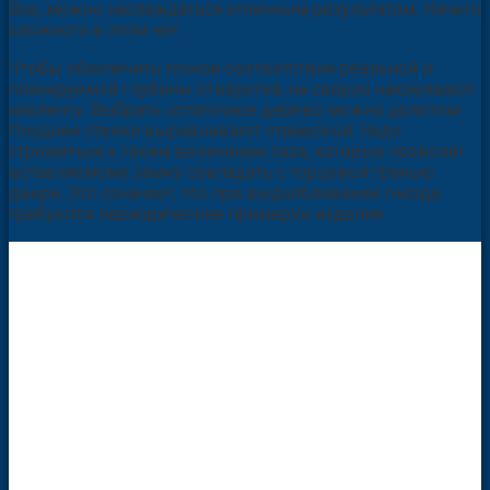
Все, можно наслаждаться отличным результатом. Ничего
сложного в этом нет.
Чтобы обеспечить точное соответствие реальной и
планируемой глубины отверстий, на сверло наклеивают
изоленту. Выбрать остаточное дерево можно долотом.
Позднее стенки выравнивают стамеской. Надо
стремиться к таким величинам паза, которые позволят
вставляемому замку совпадать с торцевой гранью
двери. Это означает, что при выдалбливании гнезда
требуются периодические примерки изделия.