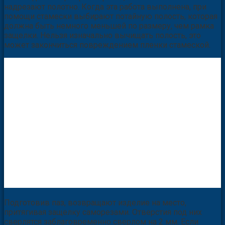
надрезают полотно. Когда эта работа выполнена, при
помощи стамески выбирают потайную полость, которая
должна быть немного меньшей по размеру, чем рамка
защелки. Нельзя изначально вычищать полость, это
может закончиться повреждением пленки стамеской.
Подготовив паз, возвращают изделие на место,
притягивая защелку саморезами. Отверстия под них
сверлятся заблаговременно сверлом на 2 мм. Если