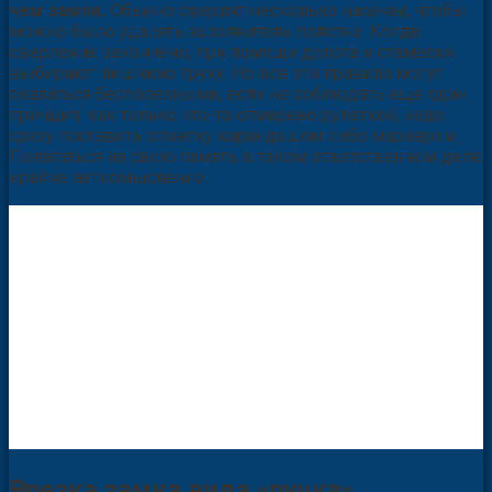
чем замок.
Обычно сверлят несколько насечек, чтобы
можно было удалять заполнитель полотна. Когда
сверление закончено, при помощи долота и стамески
выбирают лишнюю труху. Но все эти правила могут
оказаться бесполезными, если не соблюдать еще один
принцип: как только что-то отмерено рулеткой, надо
сразу поставить отметку карандашом либо маркером.
Полагаться на свою память в таком ответственном деле
крайне легкомысленно.
Врезка замка вида «ручка»