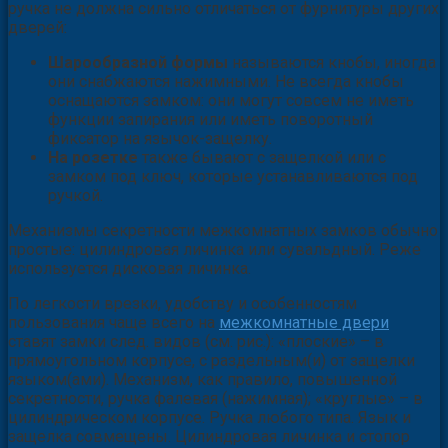
ручка не должна сильно отличаться от фурнитуры других
дверей:
Шарообразной формы
называются кнобы, иногда
они снабжаются нажимными. Не всегда кнобы
оснащаются замком: они могут совсем не иметь
функции запирания или иметь поворотный
фиксатор на язычок-защелку.
На розетке
также бывают с защелкой или с
замком под ключ, которые устанавливаются под
ручкой.
Механизмы секретности межкомнатных замков обычно
простые: цилиндровая личинка или сувальдный. Реже
используется дисковая личинка.
По легкости врезки, удобству и особенностям
пользования чаще всего на
межкомнатные двери
ставят замки след. видов (см. рис.): «плоские» – в
прямоугольном корпусе, с раздельным(и) от защелки
языком(ами). Механизм, как правило, повышенной
секретности, ручка фалевая (нажимная); «круглые» – в
цилиндрическом корпусе. Ручка любого типа. Язык и
защелка совмещены. Цилиндровая личинка и стопор