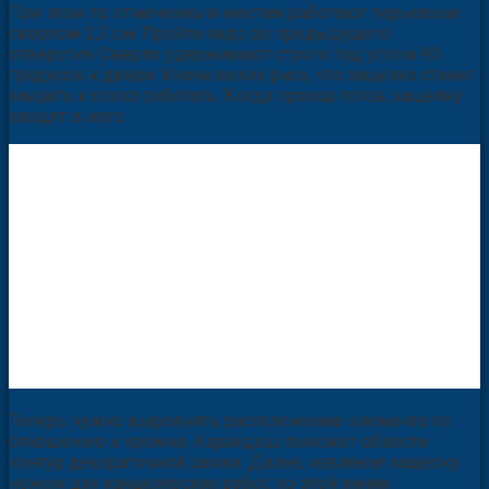
При этом по отмеченным местам работают перьевым
сверлом 2,3 см. Пройти надо до предыдущего
отверстия. Сверло удерживают строго под углом 90
градусов к двери. Иначе велик риск, что защелка станет
заедать и плохо работать. Когда проход готов, защелку
вводят в него.
Теперь нужно выровнять расположение элемента по
отношению к кромке. Карандаш поможет обвести
контур декоративной рамки. Далее, извлекая защелку
ножом для канцелярских работ, по этой линии