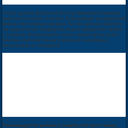
Чтобы сделать фигурный паз под замочную скважину,
надо использовать ножовку. Края доводят до идеальной
формы при помощи наждака. Так как вручную работать
им недостаточно комфортно, можно прикрепить бумагу
к отвертке. Использовать тонкое сверло лучше всего.
Монтаж ответной планки у врезных и накладных
механизмов не отличается.
Рекомендуется выбирать сверло, которое толще,