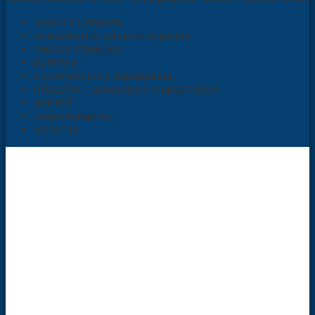
сверл по дереву;
комплекта стальных коронок;
набора стамесок;
рулетки;
строительного карандаша;
отверток - шлицевых и крестовых;
дрелей;
шуруповертов;
молотка.