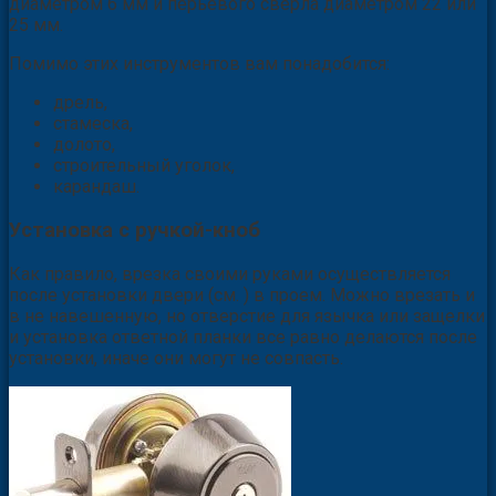
диаметром 6 мм и перьевого сверла диаметром 22 или
25 мм.
Помимо этих инструментов вам понадобится:
дрель,
стамеска,
долото,
строительный уголок,
карандаш.
Установка с ручкой-кноб
Как правило, врезка своими руками осуществляется
после установки двери (см. ) в проем. Можно врезать и
в не навешенную, но отверстие для язычка или защелки
и установка ответной планки все равно делаются после
установки, иначе они могут не совпасть.