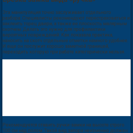
Эта манипуляция точно заслуживает отдельного
разбора. Специалисты рекомендуют перестраховаться и
заклеить торец двери, а также ее плоскость малярным
скотчем. Делать это нужно для профилактики
вероятных повреждений. Как показала практика,
наносить на скотч отдельные отметки намного удобнее.
И еще он послужит хорошо заметной границей,
переходить которую при работе категорически нельзя.
Рекомендуется ставить ручки-замки на высоте строго
100 см над полом. Такой вид запора неизменно должен