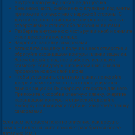
внутреннюю ручку, нажав её до щелчка.
Внешнюю часть, снабженную втулками под винты,
приложите к отверстию с наружной стороны. С
другой стороны приставьте внутреннюю часть с
отверстиями и стяните обе половины винтами.
Разберите внутреннюю часть ручки-кноб и снимите
с неё декоративное кольцо.
Закрепите защелку саморезами.
Установите защелку в получившееся отверстие и
обрисуйте карандашом контуры планки защелки.
Затем сделайте под неё выборку, используя
стамеску. Если дверь шпонированная, сначала
прорежьте ножом слой шпона.
Чтобы установить ответную планку, прикройте
дверь и заметьте место, в которое упирается
язычок защелки. Высверлите отверстие для него.
Приложите к коробке ответную планку, очертите
карандашом контуры и стамеской сделайте
выборку необходимой глубины. Закрепите планку
саморезами.
Если вам не совсем понятно описание, как врезать
замок – видео на сайте поможет разобраться более
детально (см. ).