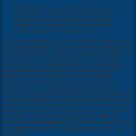
Примечание: навешивать дверь больше чем
на 3 петли нет смысла – сосредоточенная
нагрузка на язык замка и проушину падает
ненамного, но дверной косяк оказывается
ослабленным и перегруженным.
70-45 кгс точечно это нагрузка в общем небольшая –
если она статическая. Но динамическая повторяющаяся
и меньшей величины действует по принципу «Капля
камень точит». В случае, когда замок в дверь врезан
неправильно (большой люфт, тугой ход языка и др.) со
временем развиваются, во-первых, повреждение
двери и косяка: расшатывание, растрескивание,
отслаивание покрытия полотна. Если же дверь с
косяком ну очень крепкие, по его контуру сначала
порвутся обои, потом поползет трещина, начнет сыпаться
штукатурка. Дальше понятно: внеплановый ремонт со
всем вытекающим из кошелька и втекающим в голову
заботами и хлопотами. Поэтому материал этой статьи
сосредоточен на тонкостях работы, позволяющих
врезать замок в дверь между комнатами так, чтобы она
по крайней мере лет 15 не дребезжала и не портила
помещение.