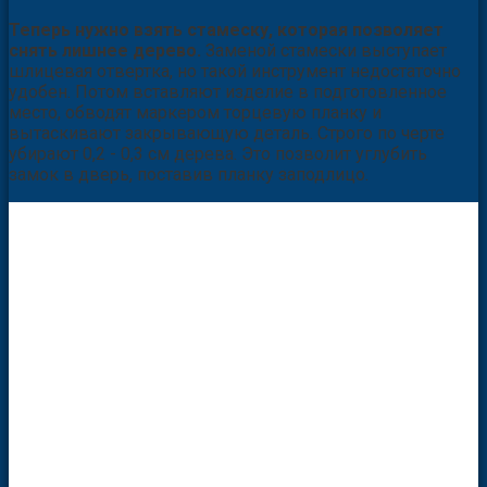
Теперь нужно взять стамеску, которая позволяет
снять лишнее дерево.
Заменой стамески выступает
шлицевая отвертка, но такой инструмент недостаточно
удобен. Потом вставляют изделие в подготовленное
место, обводят маркером торцевую планку и
вытаскивают закрывающую деталь. Строго по черте
убирают 0,2 - 0,3 см дерева. Это позволит углубить
замок в дверь, поставив планку заподлицо.