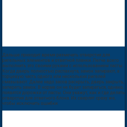
Дальше приходит время размечать отверстия для
ригельных элементов и ответной планки. Легче всего
выполнить это своими руками с использованием пасты.
Когда дверь полностью распахнута, замок запирают, а
торцевую часть одного или нескольких ригелей
смазывают. Далее надо засов раскрыть, дверь закрыть,
запереть замок. В норме он не будет запираться, однако,
появятся дорожки от пасты. Они укажут, как и где делать
отверстия для ответного блока. Их сверлят сразу же,
чтобы исключить ошибки.