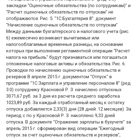
закладки "Оценочные обязательства (по сотрудникам)" и
"Расчет оценочных обязательств по отпускам" не
отображаются. Рис. 5. "1С:Бухгалтерия 8": документ
"Начисление оценочных обязательств по отпускам"
Между данными бухгалтерского и налогового учета (рис.
6) ежемесячно возникают вычитаемые или
налогооблагаемые временные разницы, на основании
которых при выполнении регламентной операции "Расчет
налога на прибыль" будут признаваться или погашаться
отложенные налоговые активы и обязательства. Рис. 6.
Проводки по начислению оценочных обязательств и
резервов В апреле 2015 г. документом "Отпуск" в
программе "1С:Зарплата и управление персоналом 8" (ред.
3.0) сотруднику Красновой Р. З. начислено отпускных
3071,67 руб. за 3 дня из расчета среднего заработка
1023,89 руб. За каждый отработанный месяц к остатку
отпуска добавляется 2,33(3) дня (28 дней: 12 месяцев). За
период с по у Красновой Р. З. накоплено 9,33 дней
отпуска. В документе "Отражение зарплаты в бухучете" за
апрель 2015 г. сформирован вид операции "Ежегодный
отпуск за счет оценочных обязательств и резервов",