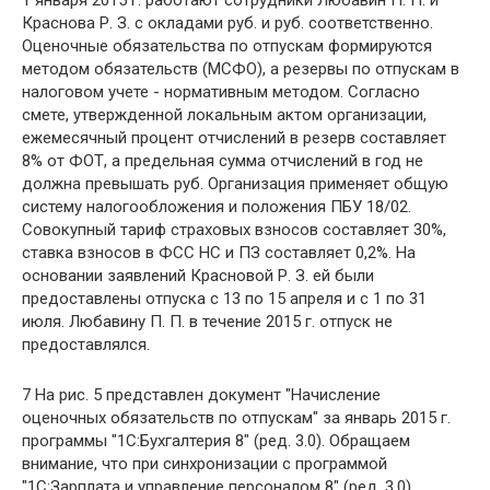
Краснова Р. З. с окладами руб. и руб. соответственно.
Оценочные обязательства по отпускам формируются
методом обязательств (МСФО), а резервы по отпускам в
налоговом учете - нормативным методом. Согласно
смете, утвержденной локальным актом организации,
ежемесячный процент отчислений в резерв составляет
8% от ФОТ, а предельная сумма отчислений в год не
должна превышать руб. Организация применяет общую
систему налогообложения и положения ПБУ 18/02.
Совокупный тариф страховых взносов составляет 30%,
ставка взносов в ФСС НС и ПЗ составляет 0,2%. На
основании заявлений Красновой Р. З. ей были
предоставлены отпуска с 13 по 15 апреля и с 1 по 31
июля. Любавину П. П. в течение 2015 г. отпуск не
предоставлялся.
7 На рис. 5 представлен документ "Начисление
оценочных обязательств по отпускам" за январь 2015 г.
программы "1С:Бухгалтерия 8" (ред. 3.0). Обращаем
внимание, что при синхронизации с программой
"1С:Зарплата и управление персоналом 8" (ред. 3.0)