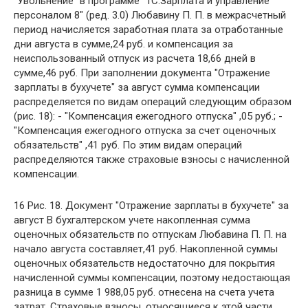
"Увольнение" в программе "1С:Зарплата и управление
персоналом 8" (ред. 3.0) Любавину П. П. в межрасчетный
период начисляется заработная плата за отработанные
дни августа в сумме,24 руб. и компенсация за
неиспользованный отпуск из расчета 18,66 дней в
сумме,46 руб. При заполнении документа "Отражение
зарплаты в бухучете" за август сумма компенсации
распределяется по видам операций следующим образом
(рис. 18): - "Компенсация ежегодного отпуска" ,05 руб.; -
"Компенсация ежегодного отпуска за счет оценочных
обязательств" ,41 руб. По этим видам операций
распределяются также страховые взносы с начисленной
компенсации.
16 Рис. 18. Документ "Отражение зарплаты в бухучете" за
август В бухгалтерском учете накопленная сумма
оценочных обязательств по отпускам Любавина П. П. на
начало августа составляет,41 руб. Накопленной суммы
оценочных обязательств недостаточно для покрытия
начисленной суммы компенсации, поэтому недостающая
разница в сумме 1 988,05 руб. отнесена на счета учета
затрат. Страховые взносы, относящиеся к этой части