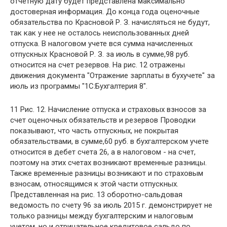
отчетную дату будет представлена максимально
достоверная информация. До конца года оценочные
обязательства по Красновой Р. З. начисляться не будут,
так как у нее не осталось неиспользованных дней
отпуска. В налоговом учете вся сумма начисленных
отпускных Красновой Р. З. за июль в сумме,98 руб.
относится на счет резервов. На рис. 12 отражены
движения документа "Отражение зарплаты в бухучете" за
июль из программы "1С:Бухгалтерия 8".
11 Рис. 12. Начисление отпуска и страховых взносов за
счет оценочных обязательств и резервов Проводки
показывают, что часть отпускных, не покрытая
обязательствами, в сумме,60 руб. в бухгалтерском учете
относится в дебет счета 26, а в налоговом - на счет,
поэтому на этих счетах возникают временные разницы.
Также временные разницы возникают и по страховым
взносам, относящимся к этой части отпускных.
Представленная на рис. 13 оборотно-сальдовая
ведомость по счету 96 за июль 2015 г. демонстрирует не
только разницы между бухгалтерским и налоговым
учетом, но и отрицательное кредитовое сальдо по