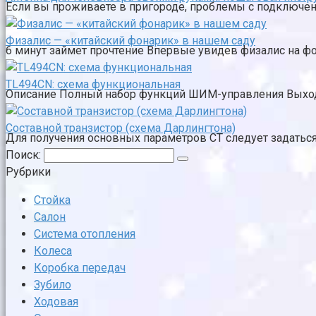
Если вы проживаете в пригороде, проблемы с подключение
Физалис — «китайский фонарик» в нашем саду
6 минут займет прочтение Впервые увидев физалис на фото
TL494CN: схема функциональная
Описание Полный набор функций ШИМ-управления Выход
Составной транзистор (схема Дарлингтона)
Для получения основных параметров СТ следует задаться 
Поиск:
Рубрики
Стойка
Салон
Система отопления
Колеса
Коробка передач
Зубило
Ходовая