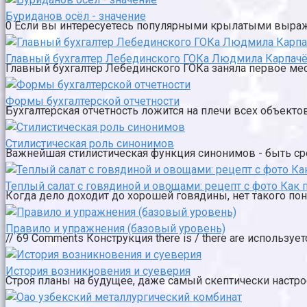
Буриданов осёл - значение
0 Если вы интересуетесь популярными крылатыми выражен
Главный бухгалтер Лебединского ГОКа Людмила Карпачё
Главный бухгалтер Лебединского ГОКа заняла первое мест
Формы бухгалтерской отчетности
Бухгалтерская отчетность ложится на плечи всех объекто
Стилистическая роль синонимов
Важнейшая стилистическая функция синонимов - быть ср
Теплый салат с говядиной и овощами: рецепт с фото Как 
Когда дело доходит до хорошей говядины, нет такого поняти
Правило и упражнения (базовый уровень)
// 69 Comments Конструкция there is / there are использу
История возникновения и суеверия
Строя планы на будущее, даже самый скептически настро