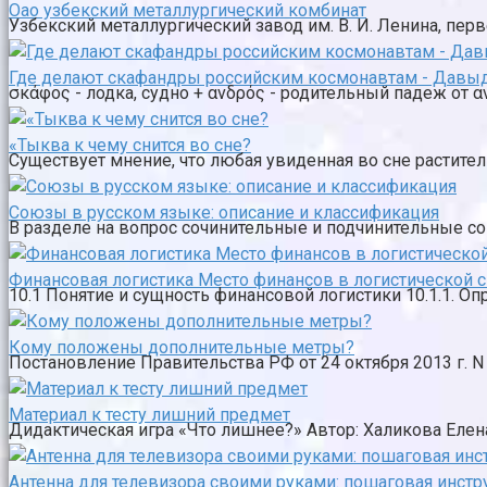
Оао узбекский металлургический комбинат
Узбекский металлургический завод им. В. И. Ленина, перв
Где делают скафандры российским космонавтам - Давы
σκάφος - лодка, судно + ανδρός - родительный падеж от ανή
«Тыква к чему снится во сне?
Существует мнение, что любая увиденная во сне растител
Союзы в русском языке: описание и классификация
В разделе на вопрос сочинительные и подчинительные сою
Финансовая логистика Место финансов в логистической 
10.1 Понятие и сущность финансовой логистики 10.1.1. Опр
Кому положены дополнительные метры?
Постановление Правительства РФ от 24 октября 2013 г. N
Материал к тесту лишний предмет
Дидактическая игра «Что лишнее?» Автор: Халикова Елена 
Антенна для телевизора своими руками: пошаговая инстр