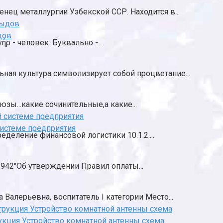
енец металлургии Узбекской ССР. Находится в...
дов
ρ - человек. Буквально -...
ьная культура символизирует собой процветание...
зы...какие сочинительные,а какие...
системе предприятия
еделение финансовой логистики 10.1.2....
 942"Об утверждении Правил оплаты...
Валерьевна, воспитатель I категории Место...
укция Устройство комнатной антенны схема